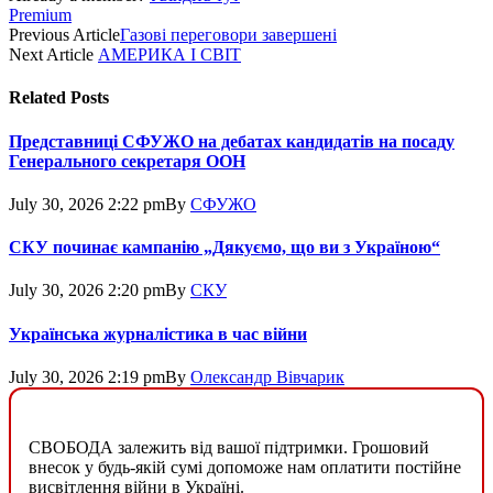
Premium
Previous Article
Газові переговори завершені
Next Article
АМЕРИКА І СВІТ
Related
Posts
Представниці СФУЖО на дебатах кандидатів на посаду
Генерального секретаря ООН
July 30, 2026 2:22 pm
By
СФУЖО
СКУ починає кампанію „Дякуємо, що ви з Україною“
July 30, 2026 2:20 pm
By
СКУ
Українська журналістика в час війни
July 30, 2026 2:19 pm
By
Олександр Вівчарик
СВОБОДА залежить від вашої підтримки. Грошовий
внесок у будь-якій сумі допоможе нам оплатити постійне
висвітлення війни в Україні.