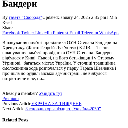
Бандери
By
газета "Свобода"
Updated:
January 24, 2025 2:35 pm
1 Min
Read
Share
Facebook
Twitter
LinkedIn
Pinterest
Email
Telegram
WhatsApp
Вшанування пам’яті провідника ОУН Степана Бандери на
Хрещатику. (Фото: Георгій Лук’янчук) КИЇВ. – 1 січня
вшанування пам’яті провідника ОУН Степана Бандери
відбулося у Київі, Львові, на його батьківщині у Старому
Угринові, багатьох містах України. У столиці традиційна
смолоскипна хода розпочалася у парку Тараса Шев­ченка і
пройшла до будівлі міської адміністрації, де відбулося
патріотичне віче, по...
Already a member?
Увійдіть тут
Premium
Previous Article
УКРАЇНА ЗА ТИЖДЕНЬ
Next Article
Засновано організацію „Україна-2050”
Related
Posts