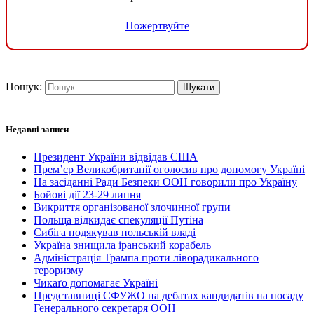
Пожертвуйте
Пошук:
Недавні записи
Президент України відвідав США
Прем’єр Великобританії оголосив про допомогу Україні
На засіданні Ради Безпеки ООН говорили про Україну
Бойові дії 23-29 липня
Викриття організованої злочинної групи
Польща відкидає спекуляції Путіна
Сибіга подякував польській владі
Україна знищила іранський корабель
Адміністрація Трампа проти ліворадикального
тероризму
Чикаґо допомагає Україні
Представниці СФУЖО на дебатах кандидатів на посаду
Генерального секретаря ООН