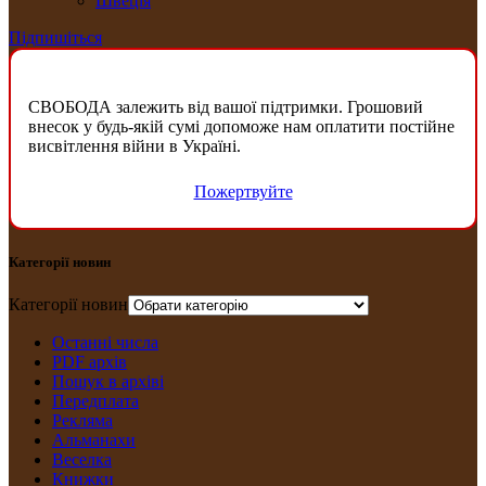
Швеція
Підпишіться
СВОБОДА залежить від вашої підтримки. Грошовий
внесок у будь-якій сумі допоможе нам оплатити постійне
висвітлення війни в Україні.
Пожертвуйте
Категорії новин
Категорії новин
Останні числа
PDF архів
Пошук в архіві
Передплата
Рекляма
Альманахи
Веселка
Книжки