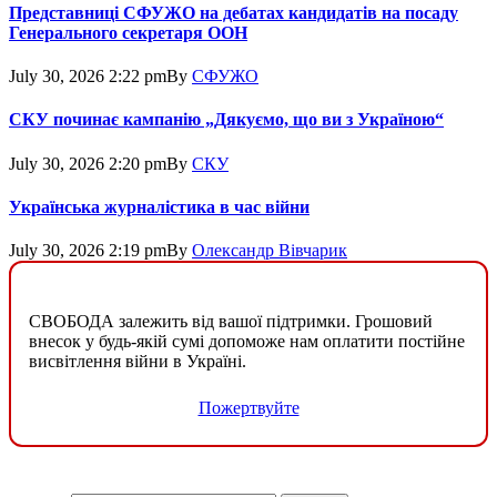
Представниці СФУЖО на дебатах кандидатів на посаду
Генерального секретаря ООН
July 30, 2026 2:22 pm
By
СФУЖО
СКУ починає кампанію „Дякуємо, що ви з Україною“
July 30, 2026 2:20 pm
By
СКУ
Українська журналістика в час війни
July 30, 2026 2:19 pm
By
Олександр Вівчарик
СВОБОДА залежить від вашої підтримки. Грошовий
внесок у будь-якій сумі допоможе нам оплатити постійне
висвітлення війни в Україні.
Пожертвуйте