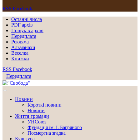
RSS
Facebook
Останні числа
PDF архів
Пошук в архіві
Передплата
Рекляма
Альманахи
Веселка
Книжки
RSS
Facebook
Передплата
Новини
Короткі новини
Новини
Життя громади
УНСоюз
Фундація ім. І. Багряного
Посмертна згадка
Культура