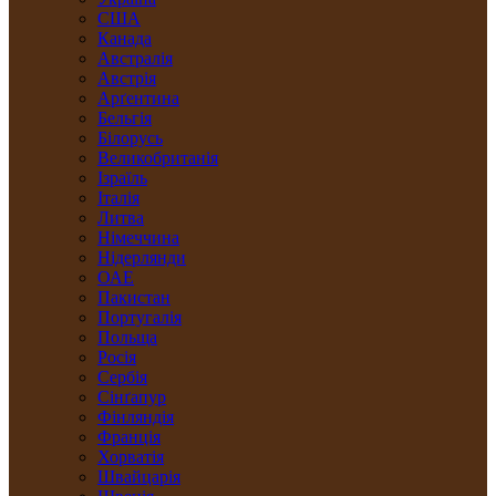
США
Канада
Австралія
Австрія
Арґентина
Бельгія
Білорусь
Великобританія
Ізраїль
Італія
Литва
Німеччина
Нідерлянди
ОАЕ
Пакистан
Португалія
Польща
Росія
Сербія
Сінґапур
Фінляндія
Франція
Хорватія
Швайцарія