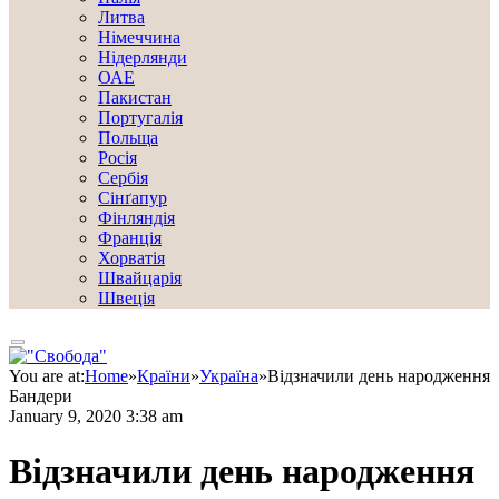
Литва
Німеччина
Нідерлянди
ОАЕ
Пакистан
Португалія
Польща
Росія
Сербія
Сінґапур
Фінляндія
Франція
Хорватія
Швайцарія
Швеція
You are at:
Home
»
Країни
»
Україна
»
Відзначили день народження
Бандери
January 9, 2020 3:38 am
Відзначили день народження