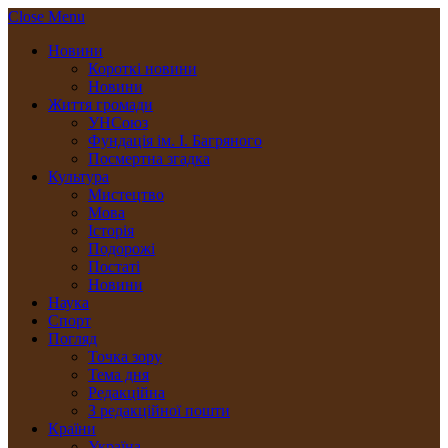
Close Menu
Новини
Короткі новини
Новини
Життя громади
УНСоюз
Фундація ім. І. Багряного
Посмертна згадка
Культура
Мистецтво
Мова
Історія
Подорожі
Постаті
Новини
Наука
Спорт
Погляд
Точка зору
Тема дня
Редакційна
З редакційної пошти
Країни
Україна