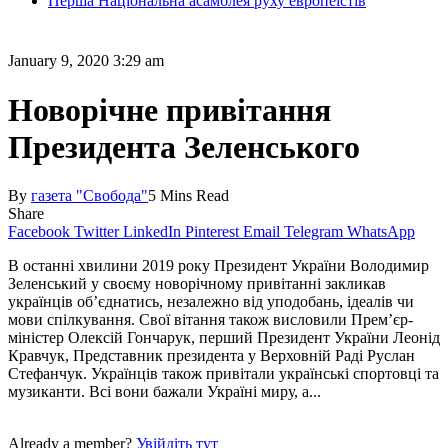
Перша Національна асамблея руху европеїстів
January 9, 2020 3:29 am
Новорічне привітання
Президента Зеленського
By
газета "Свобода"
5 Mins Read
Share
Facebook
Twitter
LinkedIn
Pinterest
Email
Telegram
WhatsApp
В останні хвилини 2019 року Президент України Володимир
Зеленський у своєму новорічному привітанні закликав
українців об’єднатись, незалежно від уподобань, ідеалів чи
мови спілкування. Свої вітання також висловили Прем’єр-
міністер Олексій Гончарук, перший Президент України Леонід
Кравчук, Пред­ставник президента у Верховній Раді Руслан
Стефан­чук. Українців також привітали українські спортовці та
музиканти. Всі вони бажали Україні миру, а...
Already a member?
Увійдіть тут