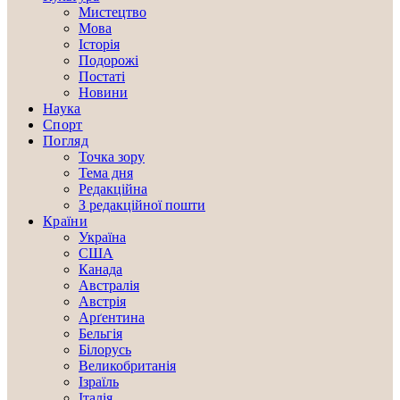
Мистецтво
Мова
Історія
Подорожі
Постаті
Новини
Наука
Спорт
Погляд
Точка зору
Тема дня
Редакційна
З редакційної пошти
Країни
Україна
США
Канада
Австралія
Австрія
Арґентина
Бельгія
Білорусь
Великобританія
Ізраїль
Італія