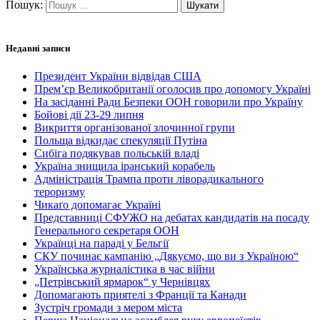
Пошук:
Недавні записи
Президент України відвідав США
Прем’єр Великобританії оголосив про допомогу Україні
На засіданні Ради Безпеки ООН говорили про Україну
Бойові дії 23-29 липня
Викриття організованої злочинної групи
Польща відкидає спекуляції Путіна
Сибіга подякував польській владі
Україна знищила іранський корабель
Адміністрація Трампа проти ліворадикального
тероризму
Чикаґо допомагає Україні
Представниці СФУЖО на дебатах кандидатів на посаду
Генерального секретаря ООН
Українці на параді у Бельгії
СКУ починає кампанію „Дякуємо, що ви з Україною“
Українська журналістика в час війни
„Петрівський ярмарок“ у Чернівцях
Допомагають приятелі з Франції та Канади
Зустріч громади з мером міста