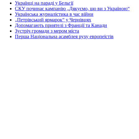
Українці на параді у Бельгії
СКУ починає кампанію „Дякуємо, що ви з Україною“
Українська журналістика в час війни
„Петрівський ярмарок“ у Чернівцях
Допомагають приятелі з Франції та Канади
Зустріч громади з мером міста
Перша Національна асамблея руху европеїстів
КОНТАКТИ
☎ (973) 292-9800 x 3040
Редактор
Адміністрація
Передплата
Рекляма
Вебмайстер
„СВОБОДА“ – ГАЗЕТА УКРАЇНСЬКОЇ
ГРОМАДИ В АМЕРИЦІ
„СВОБОДА“ заснована у 1893 році в США і є найстаршою у
світі україномовною газетою що видається безперервно. Від