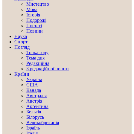
Мистецтво
Мова
Історія
Подорожі
Постаті
Новини
Наука
Спорт
Погляд
Точка зору
Тема дня
Редакційна
З редакційної пошти
Країни
Україна
США
Канада
Австралія
Австрія
Арґентина
Бельгія
Білорусь
Великобританія
Ізраїль
Італія