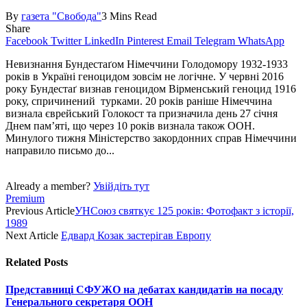
By
газета "Свобода"
3 Mins Read
Share
Facebook
Twitter
LinkedIn
Pinterest
Email
Telegram
WhatsApp
Невизнання Бундестаґом Німеччини Голодомору 1932-1933
років в Україні геноцидом зовсім не логічне. У червні 2016
року Бундестаґ визнав геноцидом Вірменський геноцид 1916
року, спричинений турками. 20 років раніше Німеччина
визнала єврейський Голокост та призначила день 27 січня
Днем пам’яті, що через 10 років визнала також ООН.
Минулого тижня Міністерство закордонних справ Німеччини
направило письмо до...
Already a member?
Увійдіть тут
Premium
Previous Article
УНСоюз святкує 125 років: Фотофакт з історії,
1989
Next Article
Едвард Козак застерігав Европу
Related
Posts
Представниці СФУЖО на дебатах кандидатів на посаду
Генерального секретаря ООН