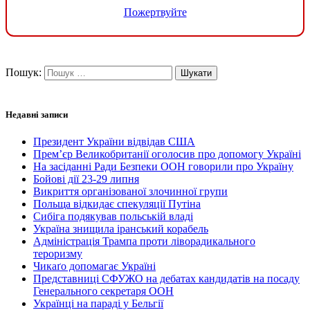
Пожертвуйте
Пошук:
Недавні записи
Президент України відвідав США
Прем’єр Великобританії оголосив про допомогу Україні
На засіданні Ради Безпеки ООН говорили про Україну
Бойові дії 23-29 липня
Викриття організованої злочинної групи
Польща відкидає спекуляції Путіна
Сибіга подякував польській владі
Україна знищила іранський корабель
Адміністрація Трампа проти ліворадикального
тероризму
Чикаґо допомагає Україні
Представниці СФУЖО на дебатах кандидатів на посаду
Генерального секретаря ООН
Українці на параді у Бельгії