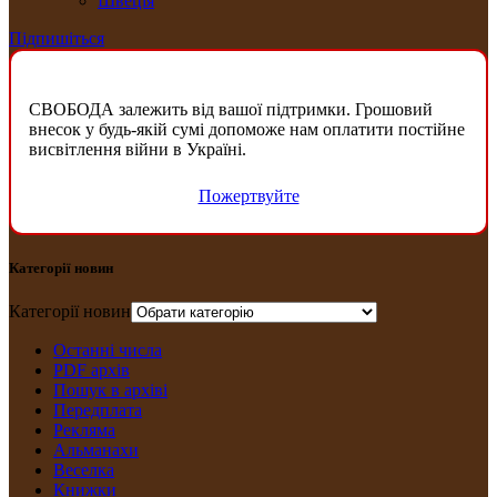
Швеція
Підпишіться
СВОБОДА залежить від вашої підтримки. Грошовий
внесок у будь-якій сумі допоможе нам оплатити постійне
висвітлення війни в Україні.
Пожертвуйте
Категорії новин
Категорії новин
Останні числа
PDF архів
Пошук в архіві
Передплата
Рекляма
Альманахи
Веселка
Книжки