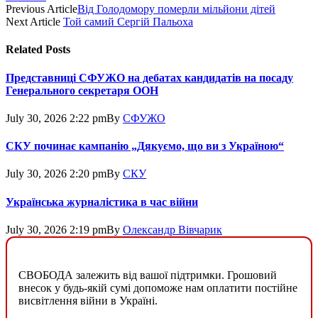
Previous Article
Від Голодомору померли мільйони дітей
Next Article
Той самий Сергій Пальоха
Related
Posts
Представниці СФУЖО на дебатах кандидатів на посаду
Генерального секретаря ООН
July 30, 2026 2:22 pm
By
СФУЖО
СКУ починає кампанію „Дякуємо, що ви з Україною“
July 30, 2026 2:20 pm
By
СКУ
Українська журналістика в час війни
July 30, 2026 2:19 pm
By
Олександр Вівчарик
СВОБОДА залежить від вашої підтримки. Грошовий
внесок у будь-якій сумі допоможе нам оплатити постійне
висвітлення війни в Україні.