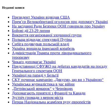
Недавні записи
Президент України відвідав США
Прем’єр Великобританії оголосив про допомогу Україні
На засіданні Ради Безпеки ООН говорили про Україну
Бойові дії 23-29 липня
Викриття організованої злочинної групи
Польща відкидає спекуляції Путіна
Сибіга подякував польській владі
Україна знищила іранський корабель
Адміністрація Трампа проти ліворадикального
тероризму
Чикаґо допомагає Україні
Представниці СФУЖО на дебатах кандидатів на посаду
Генерального секретаря ООН
Українці на параді у Бельгії
СКУ починає кампанію „Дякуємо, що ви з Україною“
Українська журналістика в час війни
„Петрівський ярмарок“ у Чернівцях
Допомагають приятелі з Франції та Канади
Зустріч громади з мером міста
Перша Національна асамблея руху европеїстів