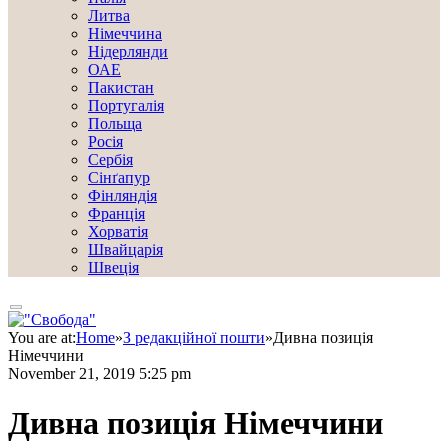
Литва
Німеччина
Нідерлянди
ОАЕ
Пакистан
Португалія
Польща
Росія
Сербія
Сінґапур
Фінляндія
Франція
Хорватія
Швайцарія
Швеція
You are at:
Home
»
З редакційної пошти
»
Дивна позиція
Німеччини
November 21, 2019 5:25 pm
Дивна позиція Німеччини