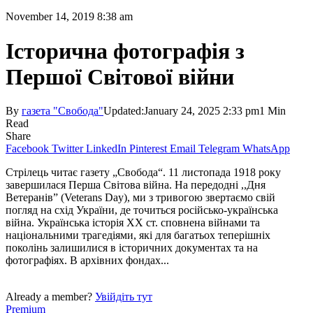
November 14, 2019 8:38 am
Історична фотографія з
Першої Світової війни
By
газета "Свобода"
Updated:
January 24, 2025 2:33 pm
1 Min
Read
Share
Facebook
Twitter
LinkedIn
Pinterest
Email
Telegram
WhatsApp
Стрілець читає газету „Свобода“. 11 листопада 1918 року
завершилася Перша Світова війна. На передодні ,,Дня
Ветеранів” (Veterans Day), ми з тривогою звертаємо свій
погляд на схід України, де точиться російсько-українська
війна. Українська історія ХХ ст. сповнена війнами та
національними трагедіями, які для багатьох теперішніх
поколінь залишилися в історичних документах та на
фотографіях. В архівних фондах...
Already a member?
Увійдіть тут
Premium