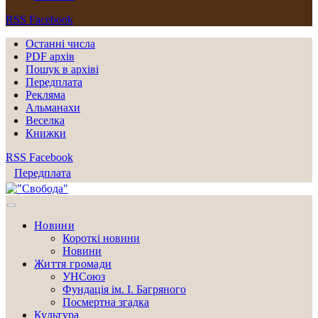
RSS
Facebook
Останні числа
PDF архів
Пошук в архіві
Передплата
Рекляма
Альманахи
Веселка
Книжки
RSS
Facebook
Передплата
Новини
Короткі новини
Новини
Життя громади
УНСоюз
Фундація ім. І. Багряного
Посмертна згадка
Культура