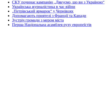
СКУ починає кампанію „Дякуємо, що ви з Україною“
Українська журналістика в час війни
„Петрівський ярмарок“ у Чернівцях
Допомагають приятелі з Франції та Канади
Зустріч громади з мером міста
Перша Національна асамблея руху европеїстів
КОНТАКТИ
☎ (973) 292-9800 x 3040
Редактор
Адміністрація
Передплата
Рекляма
Вебмайстер
„СВОБОДА“ – ГАЗЕТА УКРАЇНСЬКОЇ
ГРОМАДИ В АМЕРИЦІ
„СВОБОДА“ заснована у 1893 році в США і є найстаршою у
світі україномовною газетою що видається безперервно. Від
1921 року до 1998 року була єдиним поза Україною щоденним