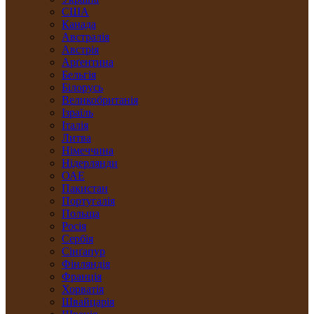
США
Канада
Австралія
Австрія
Арґентина
Бельгія
Білорусь
Великобританія
Ізраїль
Італія
Литва
Німеччина
Нідерлянди
ОАЕ
Пакистан
Португалія
Польща
Росія
Сербія
Сінґапур
Фінляндія
Франція
Хорватія
Швайцарія