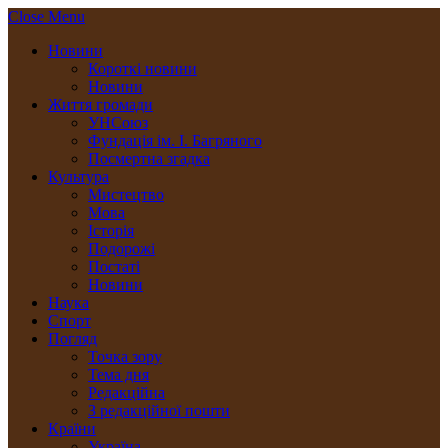
Close Menu
Новини
Короткі новини
Новини
Життя громади
УНСоюз
Фундація ім. І. Багряного
Посмертна згадка
Культура
Мистецтво
Мова
Історія
Подорожі
Постаті
Новини
Наука
Спорт
Погляд
Точка зору
Тема дня
Редакційна
З редакційної пошти
Країни
Україна