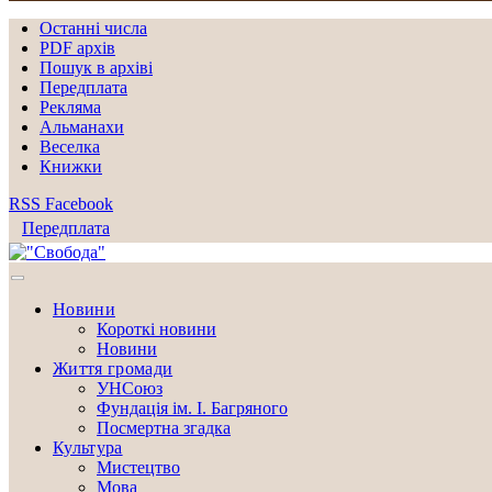
Останні числа
PDF архів
Пошук в архіві
Передплата
Рекляма
Альманахи
Веселка
Книжки
RSS
Facebook
Передплата
Новини
Короткі новини
Новини
Життя громади
УНСоюз
Фундація ім. І. Багряного
Посмертна згадка
Культура
Мистецтво
Мова