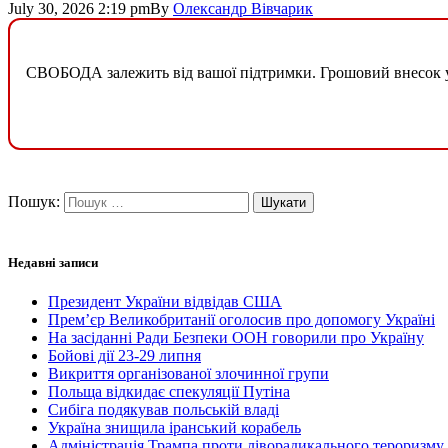
July 30, 2026 2:19 pm
By
Олександр Вівчарик
СВОБОДА залежить від вашої підтримки. Грошовий внесок у б
Пошук:
Недавні записи
Президент України відвідав США
Прем’єр Великобританії оголосив про допомогу Україні
На засіданні Ради Безпеки ООН говорили про Україну
Бойові дії 23-29 липня
Викриття організованої злочинної групи
Польща відкидає спекуляції Путіна
Сибіга подякував польській владі
Україна знищила іранський корабель
Адміністрація Трампа проти ліворадикального тероризму