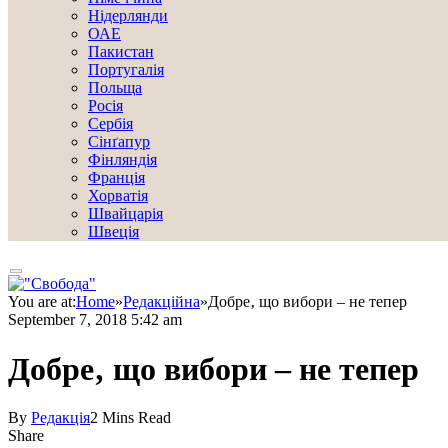
Нідерлянди
ОАЕ
Пакистан
Португалія
Польща
Росія
Сербія
Сінґапур
Фінляндія
Франція
Хорватія
Швайцарія
Швеція
You are at:
Home
»
Редакційна
»
Добре‚ що вибори – не тепер
September 7, 2018 5:42 am
Добре‚ що вибори – не тепер
By
Редакція
2 Mins Read
Share