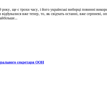
 року‚ ще є трохи часу‚ і його українські виборці повинні вико
відбувалися вже тепер‚ то‚ як свідчать останні‚ вже серпневі‚ 
айбільше...
ерального секретаря ООН