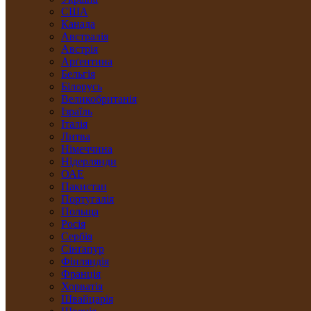
США
Канада
Австралія
Австрія
Арґентина
Бельгія
Білорусь
Великобританія
Ізраїль
Італія
Литва
Німеччина
Нідерлянди
ОАЕ
Пакистан
Португалія
Польща
Росія
Сербія
Сінґапур
Фінляндія
Франція
Хорватія
Швайцарія