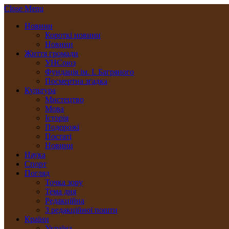
Close Menu
Новини
Короткі новини
Новини
Життя громади
УНСоюз
Фундація ім. І. Багряного
Посмертна згадка
Культура
Мистецтво
Мова
Історія
Подорожі
Постаті
Новини
Наука
Спорт
Погляд
Точка зору
Тема дня
Редакційна
З редакційної пошти
Країни
Україна