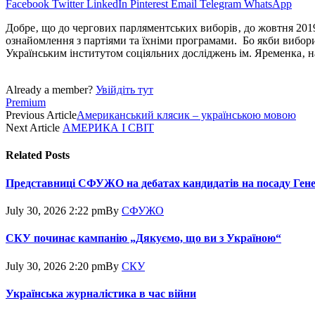
Facebook
Twitter
LinkedIn
Pinterest
Email
Telegram
WhatsApp
Добре‚ що до чергових парляментських виборів‚ до жовтня 2019
ознайомлення з партіями та їхніми програмами. Бо якби вибори 
Українським інститутом соціяльних досліджень ім. Яременка‚ н
Already a member?
Увійдіть тут
Premium
Previous Article
Американський клясик – українською мовою
Next Article
АМЕРИКА І СВІТ
Related
Posts
Представниці СФУЖО на дебатах кандидатів на посаду Ген
July 30, 2026 2:22 pm
By
СФУЖО
СКУ починає кампанію „Дякуємо, що ви з Україною“
July 30, 2026 2:20 pm
By
СКУ
Українська журналістика в час війни