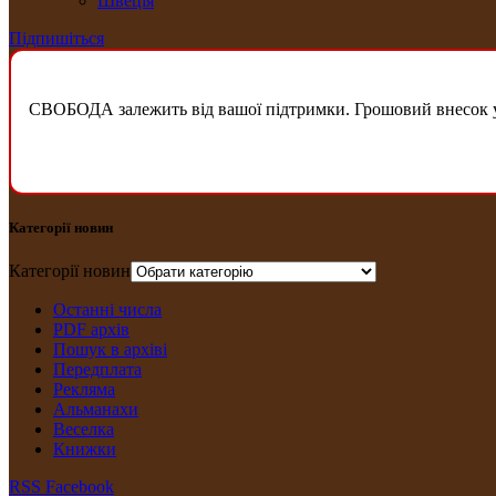
Швеція
Підпишіться
СВОБОДА залежить від вашої підтримки. Грошовий внесок у б
Категорії новин
Категорії новин
Останні числа
PDF архів
Пошук в архіві
Передплата
Рекляма
Альманахи
Веселка
Книжки
RSS
Facebook