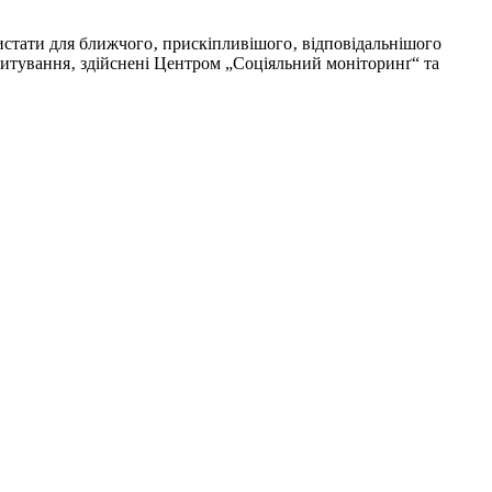
ристати для ближчого‚ прискіпливішого‚ відповідальнішого
опитування‚ здійснені Центром „Соціяльний моніторинґ“ та