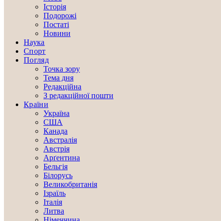
Історія
Подорожі
Постаті
Новини
Наука
Спорт
Погляд
Точка зору
Тема дня
Редакційна
З редакційної пошти
Країни
Україна
США
Канада
Австралія
Австрія
Арґентина
Бельгія
Білорусь
Великобританія
Ізраїль
Італія
Литва
Німеччина