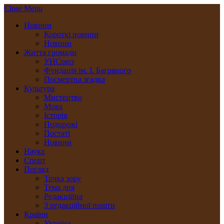
Close Menu
Новини
Короткі новини
Новини
Життя громади
УНСоюз
Фундація ім. І. Багряного
Посмертна згадка
Культура
Мистецтво
Мова
Історія
Подорожі
Постаті
Новини
Наука
Спорт
Погляд
Точка зору
Тема дня
Редакційна
З редакційної пошти
Країни
Україна