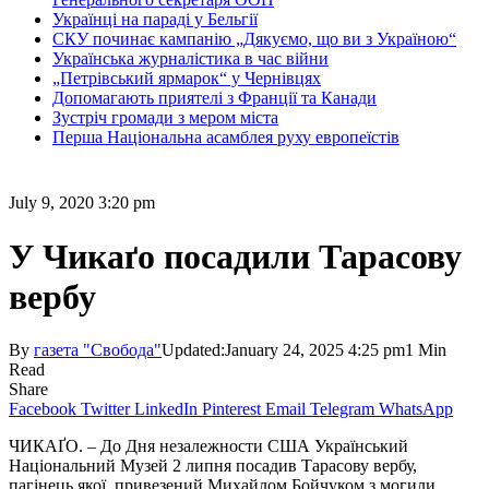
Українці на параді у Бельгії
СКУ починає кампанію „Дякуємо, що ви з Україною“
Українська журналістика в час війни
„Петрівський ярмарок“ у Чернівцях
Допомагають приятелі з Франції та Канади
Зустріч громади з мером міста
Перша Національна асамблея руху европеїстів
July 9, 2020 3:20 pm
У Чикаґо посадили Тарасову
вербу
By
газета "Свобода"
Updated:
January 24, 2025 4:25 pm
1 Min
Read
Share
Facebook
Twitter
LinkedIn
Pinterest
Email
Telegram
WhatsApp
ЧИКАҐО. – До Дня незалежности США Український
Національний Музей 2 липня посадив Тарасову вербу,
пагінець якої, привезений Михайлом Бойчуком з могили