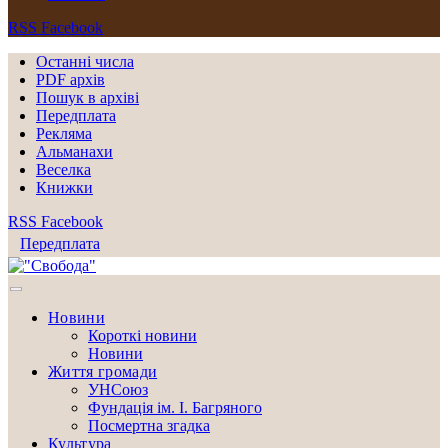
RSS
Facebook
Останні числа
PDF архів
Пошук в архіві
Передплата
Рекляма
Альманахи
Веселка
Книжки
RSS
Facebook
Передплата
Новини
Короткі новини
Новини
Життя громади
УНСоюз
Фундація ім. І. Багряного
Посмертна згадка
Культура