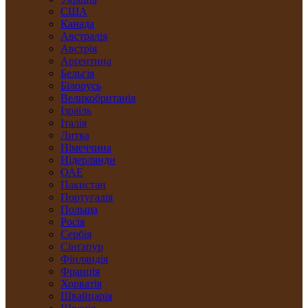
США
Канада
Австралія
Австрія
Арґентина
Бельгія
Білорусь
Великобританія
Ізраїль
Італія
Литва
Німеччина
Нідерлянди
ОАЕ
Пакистан
Португалія
Польща
Росія
Сербія
Сінґапур
Фінляндія
Франція
Хорватія
Швайцарія