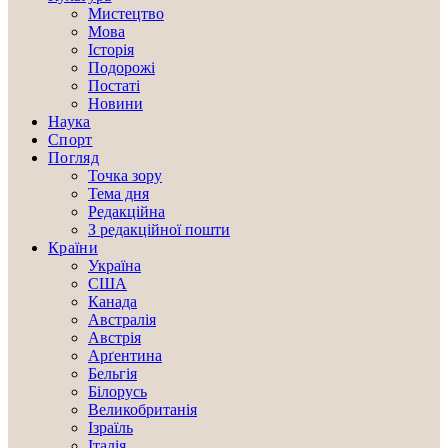
Мистецтво
Мова
Історія
Подорожі
Постаті
Новини
Наука
Спорт
Погляд
Точка зору
Тема дня
Редакційна
З редакційної пошти
Країни
Україна
США
Канада
Австралія
Австрія
Арґентина
Бельгія
Білорусь
Великобританія
Ізраїль
Італія