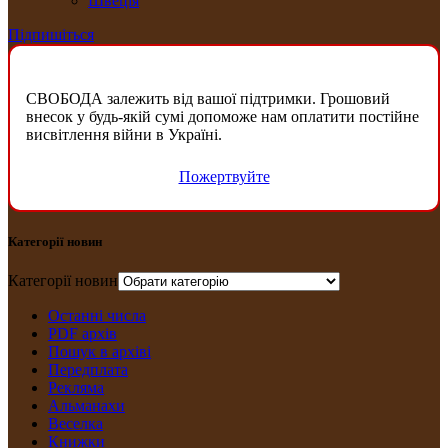
Швеція
Підпишіться
СВОБОДА залежить від вашої підтримки. Грошовий
внесок у будь-якій сумі допоможе нам оплатити постійне
висвітлення війни в Україні.
Пожертвуйте
Категорії новин
Категорії новин
Останні числа
PDF архів
Пошук в архіві
Передплата
Рекляма
Альманахи
Веселка
Книжки