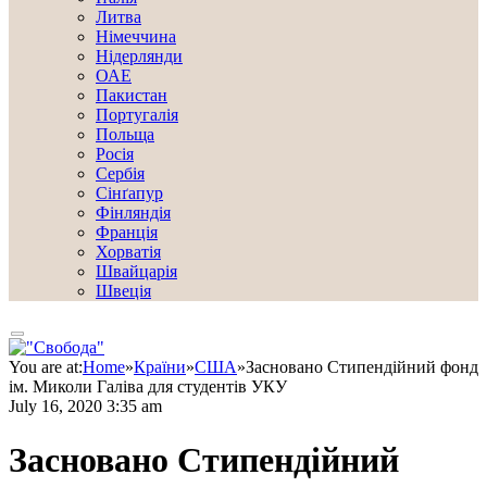
Литва
Німеччина
Нідерлянди
ОАЕ
Пакистан
Португалія
Польща
Росія
Сербія
Сінґапур
Фінляндія
Франція
Хорватія
Швайцарія
Швеція
You are at:
Home
»
Країни
»
США
»
Засновано Стипендійний фонд
ім. Миколи Галіва для студентів УКУ
July 16, 2020 3:35 am
Засновано Стипендійний