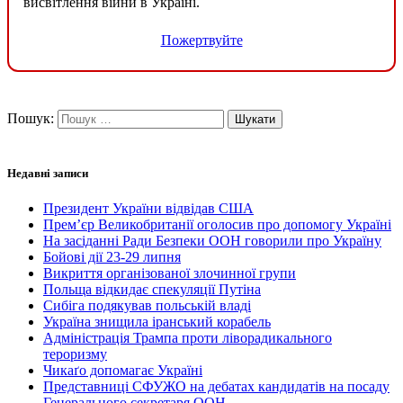
висвітлення війни в Україні.
Пожертвуйте
Пошук:
Недавні записи
Президент України відвідав США
Прем’єр Великобританії оголосив про допомогу Україні
На засіданні Ради Безпеки ООН говорили про Україну
Бойові дії 23-29 липня
Викриття організованої злочинної групи
Польща відкидає спекуляції Путіна
Сибіга подякував польській владі
Україна знищила іранський корабель
Адміністрація Трампа проти ліворадикального
тероризму
Чикаґо допомагає Україні
Представниці СФУЖО на дебатах кандидатів на посаду
Генерального секретаря ООН