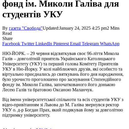
фонд ім. Миколи Галіва для
студентів УКУ
By
газета "Свобода"
Updated:
January 24, 2025 4:25 pm
2 Mins
Read
Share
Facebook
Twitter
LinkedIn
Pinterest
Email
Telegram
WhatsApp
НЮ-ЙОРК. – 29 червня відсвяткував своє 96-ліття Микола
Галів – довголітній приятель Україн­ського Католицького
Університету (УКУ) та перший голова Комітету Приятелів
УКУ в Ню-Йорку. У колі найближчих друзів, які особисто та
віртуально приєднались до святкувань його дня народження,
було урочисто проголошено про заснування Стипендійного
фонду ім. Миколи Галіва, започаткованого його донькою
Лесею Галів та братовою Оксаною Маланчук.
Від імени університетської спільноти та всіх студентів УКУ з
відео-привітанням зі Львова до М. Галіва звернувся ректор
УКУ о. д-р Богдан Прах, який подякував йому за довголітню
підтримку університету.