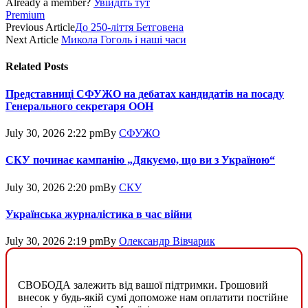
Already a member?
Увійдіть тут
Premium
Previous Article
До 250-ліття Бетговена
Next Article
Микола Гоголь і наші часи
Related
Posts
Представниці СФУЖО на дебатах кандидатів на посаду
Генерального секретаря ООН
July 30, 2026 2:22 pm
By
СФУЖО
СКУ починає кампанію „Дякуємо, що ви з Україною“
July 30, 2026 2:20 pm
By
СКУ
Українська журналістика в час війни
July 30, 2026 2:19 pm
By
Олександр Вівчарик
СВОБОДА залежить від вашої підтримки. Грошовий
внесок у будь-якій сумі допоможе нам оплатити постійне