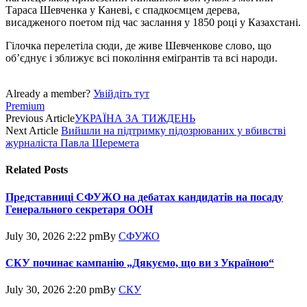
Тараса Шевченка у Каневі, є спадкоємцем дерева,
висадженого поетом під час заслання у 1850 році у Казахстані.
Гілочка перелетіла сюди, де живе Шевченкове слово, що
об’єднує і зближує всі покоління еміґрантів та всі народи.
Already a member?
Увійдіть тут
Premium
Previous Article
УКРАЇНА ЗА ТИЖДЕНЬ
Next Article
Вийшли на підтримку підозрюваних у вбивстві
журналіста Павла Шеремета
Related
Posts
Представниці СФУЖО на дебатах кандидатів на посаду
Генерального секретаря ООН
July 30, 2026 2:22 pm
By
СФУЖО
СКУ починає кампанію „Дякуємо, що ви з Україною“
July 30, 2026 2:20 pm
By
СКУ