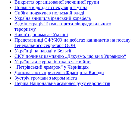
Викриття організованої злочинної групи
Польща відкидає спекуляції Путіна
Сибіга подякував польській владі
Україна знищила іранський корабель
Адміністрація Трампа проти ліворадикального
тероризму
Чикаґо допомагає Україні
Представниці СФУЖО на дебатах кандидатів на посаду
Генерального секретаря ООН
Українці на параді у Бельгії
СКУ починає кампанію „Дякуємо, що ви з Україною“
Українська журналістика в час війни
„Петрівський ярмарок“ у Чернівцях
Допомагають приятелі з Франції та Канади
Зустріч громади з мером міста
Перша Національна асамблея руху европеїстів
КОНТАКТИ
☎ (973) 292-9800 x 3040
Редактор
Адміністрація