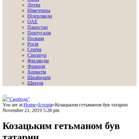
Литва
Німеччина
Нідерлянди
ОАЕ
Пакистан
Португалія
Польща
Росія
Сербія
Сінґапур
Фінляндія
Франція
Хорватія
Швайцарія
Швеція
You are at:
Home
»
Історія
»
Козацьким гетьманом був татарин
November 21, 2019 5:28 pm
Козацьким гетьманом був
татарин