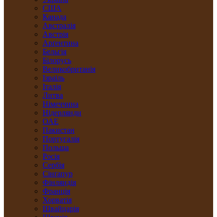
США
Канада
Австралія
Австрія
Арґентина
Бельгія
Білорусь
Великобританія
Ізраїль
Італія
Литва
Німеччина
Нідерлянди
ОАЕ
Пакистан
Португалія
Польща
Росія
Сербія
Сінґапур
Фінляндія
Франція
Хорватія
Швайцарія