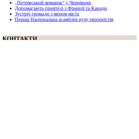
„Петрівський ярмарок“ у Чернівцях
Допомагають приятелі з Франції та Канади
Зустріч громади з мером міста
Перша Національна асамблея руху европеїстів
КОНТАКТИ
☎ (973) 292-9800 x 3040
Редактор
Адміністрація
Передплата
Рекляма
Вебмайстер
„СВОБОДА“ – ГАЗЕТА УКРАЇНСЬКОЇ
ГРОМАДИ В АМЕРИЦІ
„СВОБОДА“ заснована у 1893 році в США і є найстаршою у
світі україномовною газетою що видається безперервно. Від
1921 року до 1998 року була єдиним поза Україною щоденним
виданням. „Свобода“ – офіційний орган Українського
Народного Союзу. Редакція традиційно дотримується