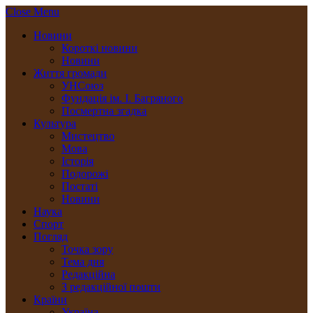
Close Menu
Новини
Короткі новини
Новини
Життя громади
УНСоюз
Фундація ім. І. Багряного
Посмертна згадка
Культура
Мистецтво
Мова
Історія
Подорожі
Постаті
Новини
Наука
Спорт
Погляд
Точка зору
Тема дня
Редакційна
З редакційної пошти
Країни
Україна