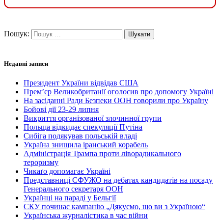
Пошук:
Недавні записи
Президент України відвідав США
Прем’єр Великобританії оголосив про допомогу Україні
На засіданні Ради Безпеки ООН говорили про Україну
Бойові дії 23-29 липня
Викриття організованої злочинної групи
Польща відкидає спекуляції Путіна
Сибіга подякував польській владі
Україна знищила іранський корабель
Адміністрація Трампа проти ліворадикального
тероризму
Чикаґо допомагає Україні
Представниці СФУЖО на дебатах кандидатів на посаду
Генерального секретаря ООН
Українці на параді у Бельгії
СКУ починає кампанію „Дякуємо, що ви з Україною“
Українська журналістика в час війни