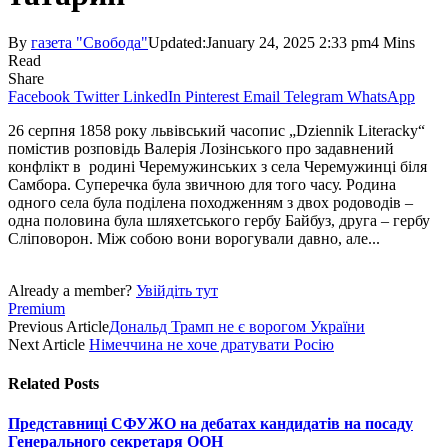
By
газета "Свобода"
Updated:
January 24, 2025 2:33 pm
4 Mins
Read
Share
Facebook
Twitter
LinkedIn
Pinterest
Email
Telegram
WhatsApp
26 серпня 1858 року львівський часопис „Dziennik Literacky“
помістив розповідь Валерія Лозінського про задавнений
конфлікт в родині Черемужинських з села Черемужинці біля
Самбора. Суперечка була звичною для того часу. Родина
одного села була поділена походженням з двох родоводів –
одна половина була шляхетського гербу Байбуз, друга – гербу
Сліповорон. Між собою вони ворогували давно, але...
Already a member?
Увійдіть тут
Premium
Previous Article
Дональд Трамп не є ворогом України
Next Article
Німеччина не хоче дратувати Росію
Related
Posts
Представниці СФУЖО на дебатах кандидатів на посаду
Генерального секретаря ООН