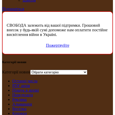
Швеція
Підпишіться
СВОБОДА залежить від вашої підтримки. Грошовий
внесок у будь-якій сумі допоможе нам оплатити постійне
висвітлення війни в Україні.
Пожертвуйте
Категорії новин
Категорії новин
Останні числа
PDF архів
Пошук в архіві
Передплата
Рекляма
Альманахи
Веселка
Книжки