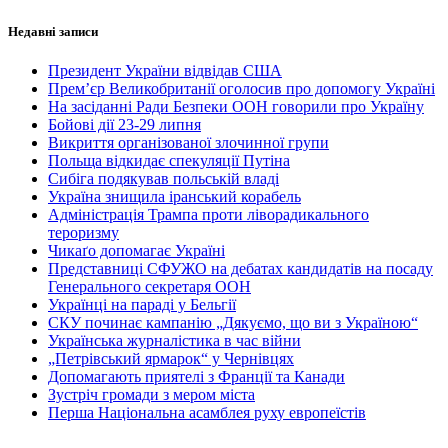
Недавні записи
Президент України відвідав США
Прем’єр Великобританії оголосив про допомогу Україні
На засіданні Ради Безпеки ООН говорили про Україну
Бойові дії 23-29 липня
Викриття організованої злочинної групи
Польща відкидає спекуляції Путіна
Сибіга подякував польській владі
Україна знищила іранський корабель
Адміністрація Трампа проти ліворадикального
тероризму
Чикаґо допомагає Україні
Представниці СФУЖО на дебатах кандидатів на посаду
Генерального секретаря ООН
Українці на параді у Бельгії
СКУ починає кампанію „Дякуємо, що ви з Україною“
Українська журналістика в час війни
„Петрівський ярмарок“ у Чернівцях
Допомагають приятелі з Франції та Канади
Зустріч громади з мером міста
Перша Національна асамблея руху европеїстів