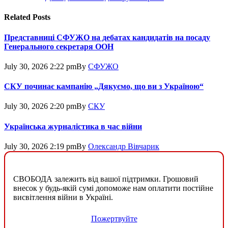
Related
Posts
Представниці СФУЖО на дебатах кандидатів на посаду
Генерального секретаря ООН
July 30, 2026 2:22 pm
By
СФУЖО
СКУ починає кампанію „Дякуємо, що ви з Україною“
July 30, 2026 2:20 pm
By
СКУ
Українська журналістика в час війни
July 30, 2026 2:19 pm
By
Олександр Вівчарик
СВОБОДА залежить від вашої підтримки. Грошовий
внесок у будь-якій сумі допоможе нам оплатити постійне
висвітлення війни в Україні.
Пожертвуйте