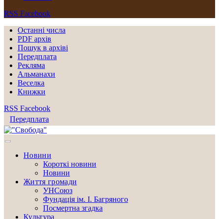
RSS
Facebook
Останні числа
PDF архів
Пошук в архіві
Передплата
Рекляма
Альманахи
Веселка
Книжки
RSS
Facebook
Передплата
Новини
Короткі новини
Новини
Життя громади
УНСоюз
Фундація ім. І. Багряного
Посмертна згадка
Культура