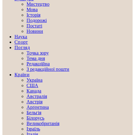
Мистецтво
Мова
Історія
Подорожі
Постаті
Новини
Наука
Спорт
Погляд
Точка зору
Тема дня
Редакційна
З редакційної пошти
Країни
Україна
США
Канада
Австралія
Австрія
Арґентина
Бельгія
Білорусь
Великобританія
Ізраїль
Італія