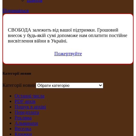
Швеція
Підпишіться
СВОБОДА залежить від вашої підтримки. Грошовий
внесок у будь-якій сумі допоможе нам оплатити постійне
висвітлення війни в Україні.
Пожертвуйте
Категорії новин
Категорії новин
Останні числа
PDF архів
Пошук в архіві
Передплата
Рекляма
Альманахи
Веселка
Книжки