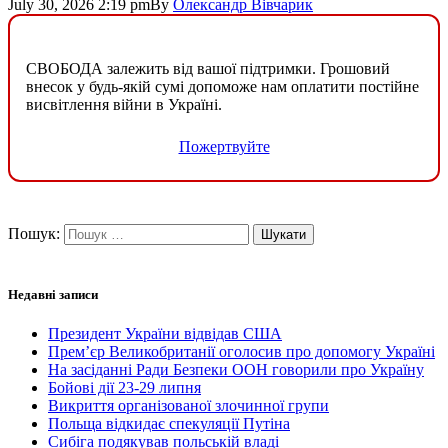
July 30, 2026 2:19 pm
By
Олександр Вівчарик
СВОБОДА залежить від вашої підтримки. Грошовий
внесок у будь-якій сумі допоможе нам оплатити постійне
висвітлення війни в Україні.
Пожертвуйте
Пошук:
Недавні записи
Президент України відвідав США
Прем’єр Великобританії оголосив про допомогу Україні
На засіданні Ради Безпеки ООН говорили про Україну
Бойові дії 23-29 липня
Викриття організованої злочинної групи
Польща відкидає спекуляції Путіна
Сибіга подякував польській владі