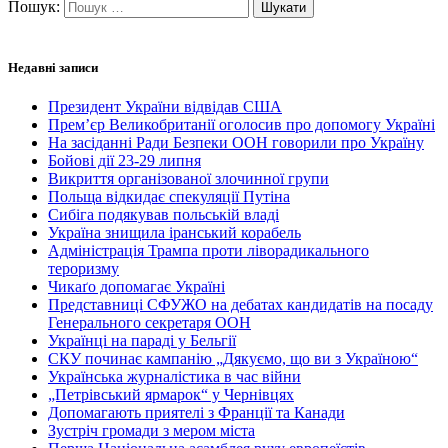
Пошук:
Недавні записи
Президент України відвідав США
Прем’єр Великобританії оголосив про допомогу Україні
На засіданні Ради Безпеки ООН говорили про Україну
Бойові дії 23-29 липня
Викриття організованої злочинної групи
Польща відкидає спекуляції Путіна
Сибіга подякував польській владі
Україна знищила іранський корабель
Адміністрація Трампа проти ліворадикального
тероризму
Чикаґо допомагає Україні
Представниці СФУЖО на дебатах кандидатів на посаду
Генерального секретаря ООН
Українці на параді у Бельгії
СКУ починає кампанію „Дякуємо, що ви з Україною“
Українська журналістика в час війни
„Петрівський ярмарок“ у Чернівцях
Допомагають приятелі з Франції та Канади
Зустріч громади з мером міста