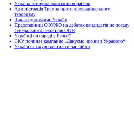
Україна знищила іранський корабель
Адміністрація Трампа проти ліворадикального
тероризму
Чикаґо допомагає Україні
Представниці СФУЖО на дебатах кандидатів на посаду
Генерального секретаря ООН
Українці на параді у Бельгії
СКУ починає кампанію „Дякуємо, що ви з Україною“
Українська журналістика в час війни
„Петрівський ярмарок“ у Чернівцях
Допомагають приятелі з Франції та Канади
Зустріч громади з мером міста
Перша Національна асамблея руху европеїстів
КОНТАКТИ
☎ (973) 292-9800 x 3040
Редактор
Адміністрація
Передплата
Рекляма
Вебмайстер