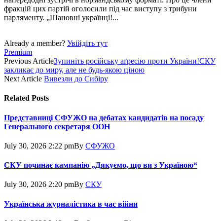
фракцій цих партій оголосили під час виступу з трибуни
парляменту. „Шановні українці!...
Already a member?
Увійдіть тут
Premium
Previous Article
Зупиніть російську аґресію проти України!СКУ
закликає до миру, але не будь-якою ціною
Next Article
Вивезли до Сибіру
Related
Posts
Представниці СФУЖО на дебатах кандидатів на посаду
Генерального секретаря ООН
July 30, 2026 2:22 pm
By
СФУЖО
СКУ починає кампанію „Дякуємо, що ви з Україною“
July 30, 2026 2:20 pm
By
СКУ
Українська журналістика в час війни