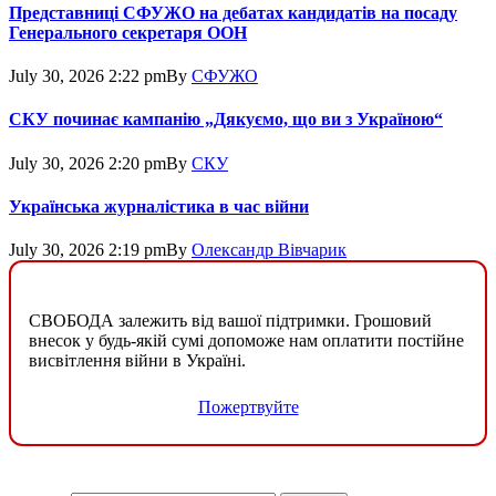
Представниці СФУЖО на дебатах кандидатів на посаду
Генерального секретаря ООН
July 30, 2026 2:22 pm
By
СФУЖО
СКУ починає кампанію „Дякуємо, що ви з Україною“
July 30, 2026 2:20 pm
By
СКУ
Українська журналістика в час війни
July 30, 2026 2:19 pm
By
Олександр Вівчарик
СВОБОДА залежить від вашої підтримки. Грошовий
внесок у будь-якій сумі допоможе нам оплатити постійне
висвітлення війни в Україні.
Пожертвуйте