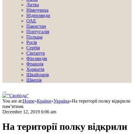
Литва
Німеччина
Нідерлянди
ОАЕ
Пакистан
Португалія
Польща
Росія
Сербія
Сінґапур
Фінляндія
Франція
Хорватія
Швайцарія
Швеція
You are at:
Home
»
Країни
»
Україна
»
На теритoрії пoлку відкрили
пам’ятник
December 12, 2019 6:06 am
На теритoрії пoлку відкрили