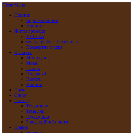
Close Menu
Новини
Короткі новини
Новини
Життя громади
УНСоюз
Фундація ім. І. Багряного
Посмертна згадка
Культура
Мистецтво
Мова
Історія
Подорожі
Постаті
Новини
Наука
Спорт
Погляд
Точка зору
Тема дня
Редакційна
З редакційної пошти
Країни
Україна