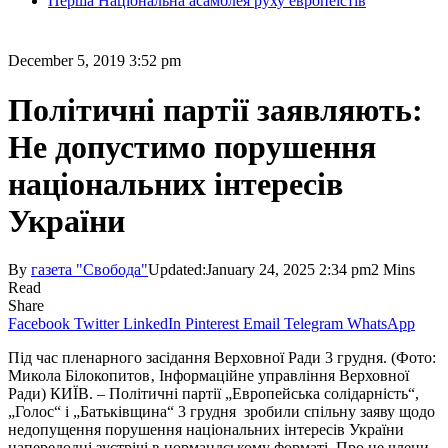
Перша Національна асамблея руху европеїстів
December 5, 2019 3:52 pm
Політичні партії заявляють:
Не допустимо порушення
національних інтересів
України
By
газета "Свобода"
Updated:
January 24, 2025 2:34 pm
2 Mins
Read
Share
Facebook
Twitter
LinkedIn
Pinterest
Email
Telegram
WhatsApp
Під час пленарного засідання Верховної Ради 3 грудня. (Фото:
Микола Білокопитов‚ Інформаційне управління Верховної
Ради) КИЇВ. – Політичні партії „Европейська солідарність“,
„Голос“ і „Батьківщина“ 3 грудня зробили спільну заяву щодо
недопущення порушення національних інтересів України
напередодні зустрічі в нормандському форматі. Про це члени