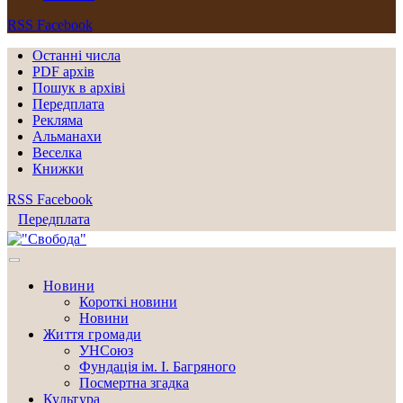
RSS
Facebook
Останні числа
PDF архів
Пошук в архіві
Передплата
Рекляма
Альманахи
Веселка
Книжки
RSS
Facebook
Передплата
Новини
Короткі новини
Новини
Життя громади
УНСоюз
Фундація ім. І. Багряного
Посмертна згадка
Культура