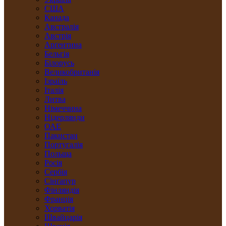
США
Канада
Австралія
Австрія
Арґентина
Бельгія
Білорусь
Великобританія
Ізраїль
Італія
Литва
Німеччина
Нідерлянди
ОАЕ
Пакистан
Португалія
Польща
Росія
Сербія
Сінґапур
Фінляндія
Франція
Хорватія
Швайцарія