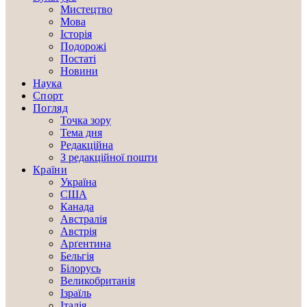
Мистецтво
Мова
Історія
Подорожі
Постаті
Новини
Наука
Спорт
Погляд
Точка зору
Тема дня
Редакційна
З редакційної пошти
Країни
Україна
США
Канада
Австралія
Австрія
Арґентина
Бельгія
Білорусь
Великобританія
Ізраїль
Італія