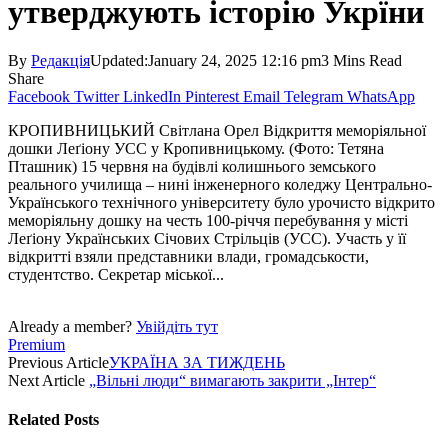
утверджують історію Укрїни
By
Редакція
Updated:
January 24, 2025 12:16 pm
3 Mins Read
Share
Facebook
Twitter
LinkedIn
Pinterest
Email
Telegram
WhatsApp
КРОПИВНИЦЬКИЙ Світлана Орел Відкриття меморіяльної
дошки Леґіону УСС у Кропивницькому. (Фото: Тетяна
Пташник) 15 червня на будівлі колишнього земського
реального училища – нині інженерного коледжу Центрально-
Українського технічного університету було урочисто відкрито
меморіяльну дошку на честь 100-річчя перебування у місті
Леґіону Українських Січових Стрільців (УСС). Участь у її
відкритті взяли представники влади, громадськости,
студентство. Секретар міської...
Already a member?
Увійдіть тут
Premium
Previous Article
УКРАЇНА ЗА ТИЖДЕНЬ
Next Article
„Вільні люди“ вимагають закрити „Інтер“
Related
Posts