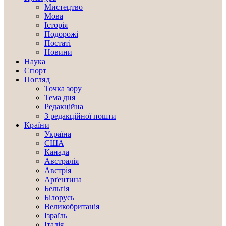
Мистецтво
Мова
Історія
Подорожі
Постаті
Новини
Наука
Спорт
Погляд
Точка зору
Тема дня
Редакційна
З редакційної пошти
Країни
Україна
США
Канада
Австралія
Австрія
Арґентина
Бельгія
Білорусь
Великобританія
Ізраїль
Італія