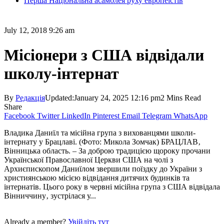
Перша Національна асамблея руху европеїстів
July 12, 2018 9:26 am
Місіонери з США відвідали
школу-інтернат
By
Редакція
Updated:
January 24, 2025 12:16 pm
2 Mins Read
Share
Facebook
Twitter
LinkedIn
Pinterest
Email
Telegram
WhatsApp
Владика Даниїл та місійна група з вихованцями школи-
інтернату у Брацлаві. (Фото: Микола Зомчак) БРАЦЛАВ‚
Вінницька область. – За доброю традицією щороку прочани
Української Православної Церкви США на чолі з
Архиєпископом Даниїлом звершили поїздку до України з
християнською місією відвідання дитячих будинків та
інтернатів. Цього року в червні місійна група з США відвідала
Вінниччину‚ зустрілася у...
Already a member?
Увійдіть тут