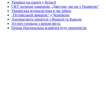
Українці на параді у Бельгії
СКУ починає кампанію „Дякуємо, що ви з Україною“
Українська журналістика в час війни
„Петрівський ярмарок“ у Чернівцях
Допомагають приятелі з Франції та Канади
Зустріч громади з мером міста
Перша Національна асамблея руху европеїстів
КОНТАКТИ
☎ (973) 292-9800 x 3040
Редактор
Адміністрація
Передплата
Рекляма
Вебмайстер
„СВОБОДА“ – ГАЗЕТА УКРАЇНСЬКОЇ
ГРОМАДИ В АМЕРИЦІ
„СВОБОДА“ заснована у 1893 році в США і є найстаршою у
світі україномовною газетою що видається безперервно. Від