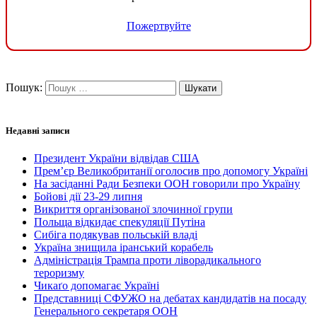
Пожертвуйте
Пошук:
Недавні записи
Президент України відвідав США
Прем’єр Великобританії оголосив про допомогу Україні
На засіданні Ради Безпеки ООН говорили про Україну
Бойові дії 23-29 липня
Викриття організованої злочинної групи
Польща відкидає спекуляції Путіна
Сибіга подякував польській владі
Україна знищила іранський корабель
Адміністрація Трампа проти ліворадикального
тероризму
Чикаґо допомагає Україні
Представниці СФУЖО на дебатах кандидатів на посаду
Генерального секретаря ООН