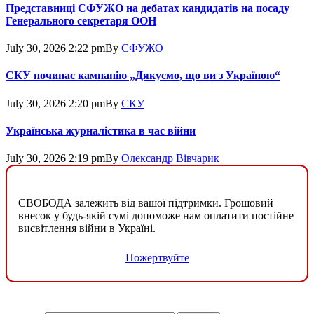
Представниці СФУЖО на дебатах кандидатів на посаду
Генерального секретаря ООН
July 30, 2026 2:22 pm
By
СФУЖО
СКУ починає кампанію „Дякуємо, що ви з Україною“
July 30, 2026 2:20 pm
By
СКУ
Українська журналістика в час війни
July 30, 2026 2:19 pm
By
Олександр Вівчарик
СВОБОДА залежить від вашої підтримки. Грошовий
внесок у будь-якій сумі допоможе нам оплатити постійне
висвітлення війни в Україні.
Пожертвуйте