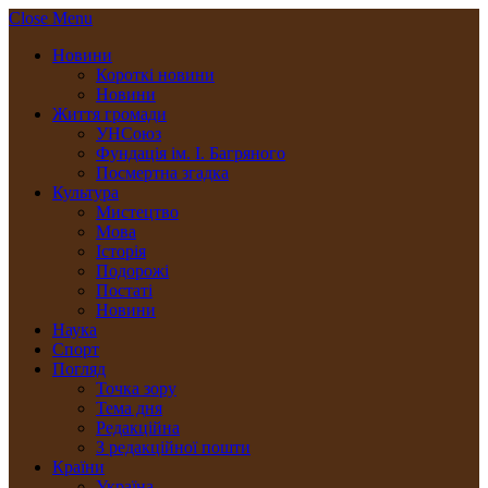
Close Menu
Новини
Короткі новини
Новини
Життя громади
УНСоюз
Фундація ім. І. Багряного
Посмертна згадка
Культура
Мистецтво
Мова
Історія
Подорожі
Постаті
Новини
Наука
Спорт
Погляд
Точка зору
Тема дня
Редакційна
З редакційної пошти
Країни
Україна