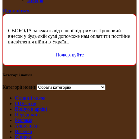
Швеція
Підпишіться
СВОБОДА залежить від вашої підтримки. Грошовий
внесок у будь-якій сумі допоможе нам оплатити постійне
висвітлення війни в Україні.
Пожертвуйте
Категорії новин
Категорії новин
Останні числа
PDF архів
Пошук в архіві
Передплата
Рекляма
Альманахи
Веселка
Книжки