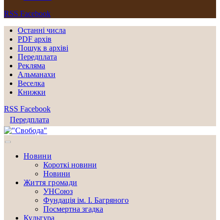
RSS
Facebook
Останні числа
PDF архів
Пошук в архіві
Передплата
Рекляма
Альманахи
Веселка
Книжки
RSS
Facebook
Передплата
Новини
Короткі новини
Новини
Життя громади
УНСоюз
Фундація ім. І. Багряного
Посмертна згадка
Культура