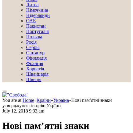
Литва
Німеччина
Нідерлянди
ОАЕ
Пакистан
Португалія
Польща
Росія
Сербія
Сінґапур
Фінляндія
Франція
Хорватія
Швайцарія
Швеція
You are at:
Home
»
Країни
»
Україна
»
Нові пам’ятні знаки
утверджують історію Укрїни
July 12, 2018 9:33 am
Нові пам’ятні знаки