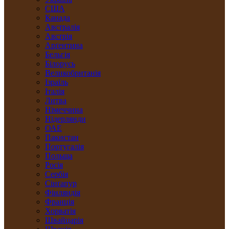
США
Канада
Австралія
Австрія
Арґентина
Бельгія
Білорусь
Великобританія
Ізраїль
Італія
Литва
Німеччина
Нідерлянди
ОАЕ
Пакистан
Португалія
Польща
Росія
Сербія
Сінґапур
Фінляндія
Франція
Хорватія
Швайцарія