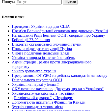
Пошук:
Недавні записи
Президент України відвідав США
Прем’єр Великобританії оголосив про допомогу Україні
На засіданні Ради Безпеки ООН говорили про Україну
Бойові дії 23-29 липня
Викриття організованої злочинної групи
Польща відкидає спекуляції Путіна
Сибіга подякував польській владі
Україна знищила іранський корабель
Адміністрація Трампа проти ліворадикального
тероризму
Чикаґо допомагає Україні
Представниці СФУЖО на дебатах кандидатів на посаду
Генерального секретаря ООН
Українці на параді у Бельгії
СКУ починає кампанію „Дякуємо, що ви з Україною“
Українська журналістика в час війни
„Петрівський ярмарок“ у Чернівцях
Допомагають приятелі з Франції та Канади
Зустріч громади з мером міста