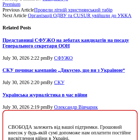
Premium
Previous Article
Провели літній християнський табір
Next Article
Організації ОДВУ та CUSUR увійшли до УККА
Related
Posts
Представниці СФУЖО на дебатах кандидатів на посаду
Генерального секретаря ООН
July 30, 2026 2:22 pm
By
СФУЖО
СКУ починає кампанію „Дякуємо, що ви з Україною“
July 30, 2026 2:20 pm
By
СКУ
Українська журналістика в час війни
July 30, 2026 2:19 pm
By
Олександр Вівчарик
СВОБОДА залежить від вашої підтримки. Грошовий
внесок у будь-якій сумі допоможе нам оплатити постійне
висвітлення війни в Україні.