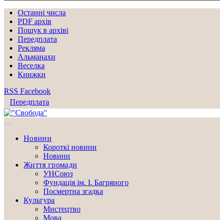
Останні числа
PDF архів
Пошук в архіві
Передплата
Рекляма
Альманахи
Веселка
Книжки
RSS
Facebook
Передплата
Новини
Короткі новини
Новини
Життя громади
УНСоюз
Фундація ім. І. Багряного
Посмертна згадка
Культура
Мистецтво
Мова