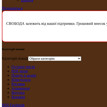
Швеція
Підпишіться
СВОБОДА залежить від вашої підтримки. Грошовий внесок у б
Категорії новин
Категорії новин
Останні числа
PDF архів
Пошук в архіві
Передплата
Рекляма
Альманахи
Веселка
Книжки
RSS
Facebook