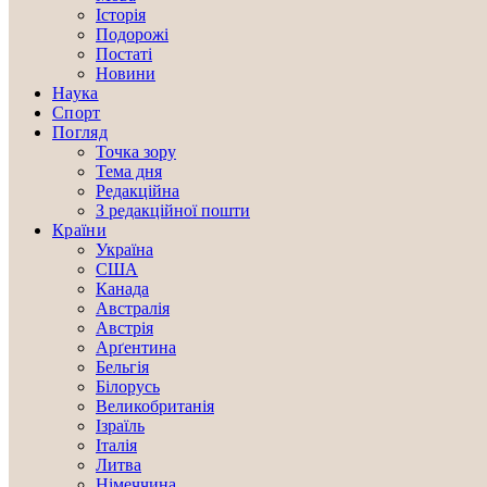
Історія
Подорожі
Постаті
Новини
Наука
Спорт
Погляд
Точка зору
Тема дня
Редакційна
З редакційної пошти
Країни
Україна
США
Канада
Австралія
Австрія
Арґентина
Бельгія
Білорусь
Великобританія
Ізраїль
Італія
Литва
Німеччина