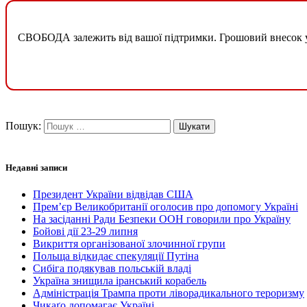
СВОБОДА залежить від вашої підтримки. Грошовий внесок у б
Пошук:
Недавні записи
Президент України відвідав США
Прем’єр Великобританії оголосив про допомогу Україні
На засіданні Ради Безпеки ООН говорили про Україну
Бойові дії 23-29 липня
Викриття організованої злочинної групи
Польща відкидає спекуляції Путіна
Сибіга подякував польській владі
Україна знищила іранський корабель
Адміністрація Трампа проти ліворадикального тероризму
Чикаґо допомагає Україні