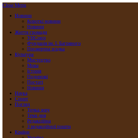
Close Menu
Новини
Короткі новини
Новини
Життя громади
УНСоюз
Фундація ім. І. Багряного
Посмертна згадка
Культура
Мистецтво
Мова
Історія
Подорожі
Постаті
Новини
Наука
Спорт
Погляд
Точка зору
Тема дня
Редакційна
З редакційної пошти
Країни
Україна