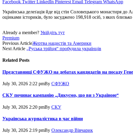
Facebook
Twitter
LinkedIn
Pinterest
Email
Telegram
WhatsApp
Українська делеґація йде від стін Соловецького монастиря до Ал
оцінками істориків, було засуджено 198,918 осіб, з яких близько 
Already a member?
Увійдіть тут
Premium
Previous Article
Жертва нацистів та Америки
Next Article
„Руська трійця“ пробудила українців
Related
Posts
Представниці СФУЖО на дебатах кандидатів на посаду Ген
July 30, 2026 2:22 pm
By
СФУЖО
СКУ починає кампанію „Дякуємо, що ви з Україною“
July 30, 2026 2:20 pm
By
СКУ
Українська журналістика в час війни
July 30, 2026 2:19 pm
By
Олександр Вівчарик