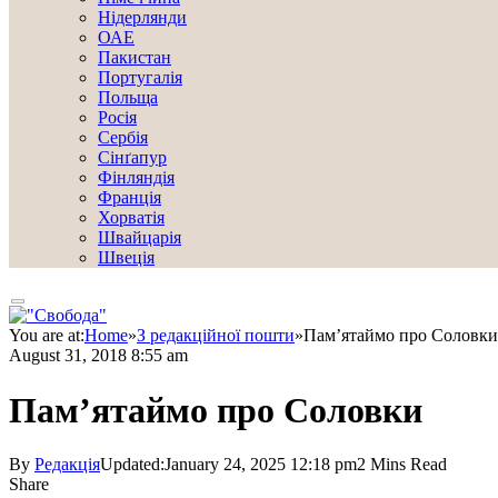
Нідерлянди
ОАЕ
Пакистан
Португалія
Польща
Росія
Сербія
Сінґапур
Фінляндія
Франція
Хорватія
Швайцарія
Швеція
You are at:
Home
»
З редакційної пошти
»
Пам’ятаймо про Соловки
August 31, 2018 8:55 am
Пам’ятаймо про Соловки
By
Редакція
Updated:
January 24, 2025 12:18 pm
2 Mins Read
Share