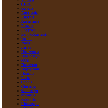
США
Канада
Австралія
Австрія
Арґентина
Бельгія
Білорусь
Великобританія
Ізраїль
Італія
Литва
Німеччина
Нідерлянди
ОАЕ
Пакистан
Португалія
Польща
Росія
Сербія
Сінґапур
Фінляндія
Франція
Хорватія
Швайцарія