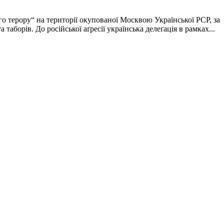
ого терору“ на території окупованої Москвою Української РСР, за
таборів. До російської аґресії українська делеґація в рамках...