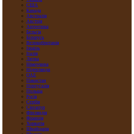
США
Канада
Австралія
Австрія
Арґентина
Бельгія
Білорусь
Великобританія
Ізраїль
Італія
Литва
Німеччина
Нідерлянди
ОАЕ
Пакистан
Португалія
Польща
Росія
Сербія
Сінґапур
Фінляндія
Франція
Хорватія
Швайцарія