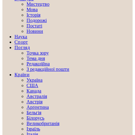
Мистецтво
Мова
Історія
Подорожі
Постаті
Новини
Наука
Спорт
Погляд
Точка зору
Тема дня
Редакційна
З редакційної пошти
Країни
Україна
США
Канада
Австралія
Австрія
Арґентина
Бельгія
Білорусь
Великобританія
Ізраїль
Італія