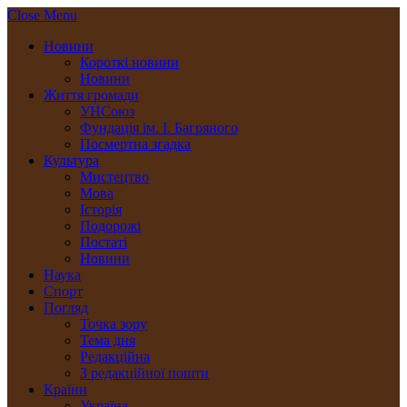
Close Menu
Новини
Короткі новини
Новини
Життя громади
УНСоюз
Фундація ім. І. Багряного
Посмертна згадка
Культура
Мистецтво
Мова
Історія
Подорожі
Постаті
Новини
Наука
Спорт
Погляд
Точка зору
Тема дня
Редакційна
З редакційної пошти
Країни
Україна