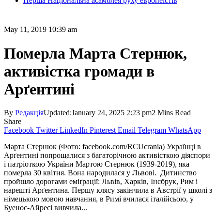
Перша Національна асамблея руху европеїстів
May 11, 2019 10:39 am
Померла Марта Стернюк,
активістка громади в
Арґентині
By
Редакція
Updated:
January 24, 2025 2:23 pm
2 Mins Read
Share
Facebook
Twitter
LinkedIn
Pinterest
Email
Telegram
WhatsApp
Марта Стернюк (Фото: facebook.com/RCUcrania) Українці в
Арґентині попрощалися з багаторічною активісткою діяспори
і патріоткою України Мартою Стернюк (1939-2019), яка
померла 30 квітня. Вона народилася у Львові. Дитинство
пройшло дорогами еміґрації: Львів, Харків, Інсбрук, Рим і
нарешті Арґентина. Першу клясу закінчила в Австрії у школі з
німецькою мовою навчання, в Римі вчилася італійсьою, у
Буенос-Айресі вивчила...