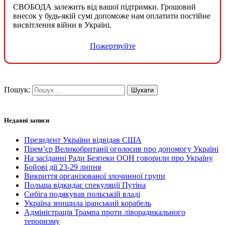
СВОБОДА залежить від вашої підтримки. Грошовий
внесок у будь-якій сумі допоможе нам оплатити постійне
висвітлення війни в Україні.
Пожертвуйте
Пошук:
Недавні записи
Президент України відвідав США
Прем’єр Великобританії оголосив про допомогу Україні
На засіданні Ради Безпеки ООН говорили про Україну
Бойові дії 23-29 липня
Викриття організованої злочинної групи
Польща відкидає спекуляції Путіна
Сибіга подякував польській владі
Україна знищила іранський корабель
Адміністрація Трампа проти ліворадикального
тероризму