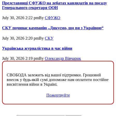
Представниці СФУЖО на дебатах кандидатів на посаду
Генерального секретаря ООН
July 30, 2026 2:22 pm
By
СФУЖО
СКУ починає кампанію „Дякуємо, що ви з Україною“
July 30, 2026 2:20 pm
By
СКУ
Українська журналістика в час війни
July 30, 2026 2:19 pm
By
Олександр Вівчарик
СВОБОДА залежить від вашої підтримки. Грошовий
внесок у будь-якій сумі допоможе нам оплатити постійне
висвітлення війни в Україні.
Пожертвуйте