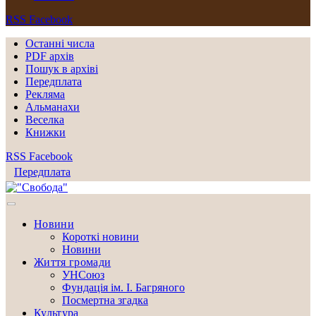
RSS
Facebook
Останні числа
PDF архів
Пошук в архіві
Передплата
Рекляма
Альманахи
Веселка
Книжки
RSS
Facebook
Передплата
Новини
Короткі новини
Новини
Життя громади
УНСоюз
Фундація ім. І. Багряного
Посмертна згадка
Культура