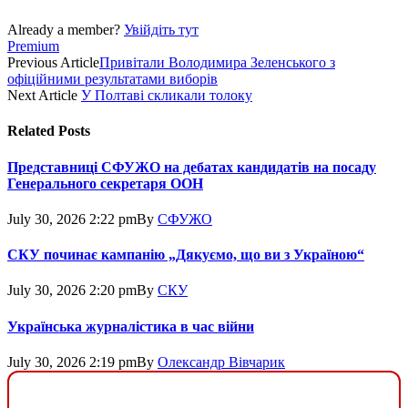
Already a member?
Увійдіть тут
Premium
Previous Article
Привітали Володимира Зеленського з
офіційними результатами виборів
Next Article
У Полтаві скликали толоку
Related
Posts
Представниці СФУЖО на дебатах кандидатів на посаду
Генерального секретаря ООН
July 30, 2026 2:22 pm
By
СФУЖО
СКУ починає кампанію „Дякуємо, що ви з Україною“
July 30, 2026 2:20 pm
By
СКУ
Українська журналістика в час війни
July 30, 2026 2:19 pm
By
Олександр Вівчарик