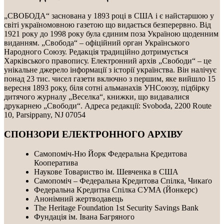
„СВОБОДА“ заснована у 1893 році в США і є найстаршою у
світі україномовною газетою що видається безперервно. Від
1921 року до 1998 року була єдиним поза Україною щоденним
виданням. „Свобода“ – офіційний орган Українського
Народного Союзу. Редакція традиційно дотримується
Харківського правопису. Електронний архів „Свободи“ – це
унікальне джерело інформації з історії українства. Він налічує
понад 23 тис. чисел газети включно з першим, яке вийшло 15
вересня 1893 року, біля сотні альманахів УНСоюзу, підбірку
дитячого журналу „Веселка“, книжки, що видавалися
друкарнею „Свободи“. Адреса редакції: Svoboda, 2200 Route
10, Parsippany, NJ 07054
СПОНЗОРИ ЕЛЕКТРОННОГО АРХІВУ
Самопоміч-Ню Йорк Федеральна Кредитова
Кооператива
Наукове Товариство ім. Шевченка в США
Самопоміч – Федеральна Кредитова Спілка, Чикаґо
Федеральнa Kредитнa Спілка CУMA (Йонкерс)
Анонімний жертводавець
The Heritage Foundation 1st Security Savings Bank
Фундація ім. Івана Багряного