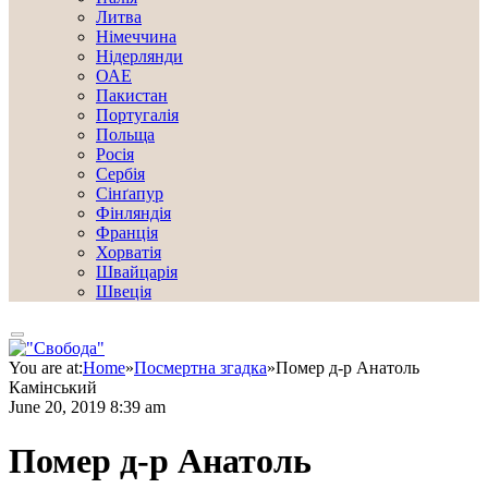
Литва
Німеччина
Нідерлянди
ОАЕ
Пакистан
Португалія
Польща
Росія
Сербія
Сінґапур
Фінляндія
Франція
Хорватія
Швайцарія
Швеція
You are at:
Home
»
Посмертна згадка
»
Помер д-р Анатоль
Камінський
June 20, 2019 8:39 am
Помер д-р Анатоль