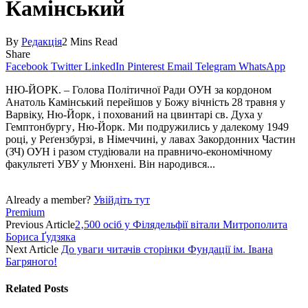
Камінський
By
Редакція
2 Mins Read
Share
Facebook
Twitter
LinkedIn
Pinterest
Email
Telegram
WhatsApp
НЮ-ЙОРК. – Голова Політичної Ради ОУН за кордоном
Анатоль Камінський перейшов у Божу вічність 28 травня у
Варвіку, Ню-Йорк‚ і похований на цвинтарі св. Духа у
Гемптонбургу‚ Ню-Йорк. Ми подружились у далекому 1949
році, у Реґензбурзі‚ в Німеччині, у лавах Закордонних Частин
(ЗЧ) ОУН і разом студіювали на правничо-економічному
факультеті УВУ у Мюнхені. Він народився...
Already a member?
Увійдіть тут
Premium
Previous Article
2‚500 осіб у Філядельфії вітали Митрополита
Бориса Ґудзяка
Next Article
До уваги читачів сторінки Фундації ім. Івана
Багряного!
Related
Posts