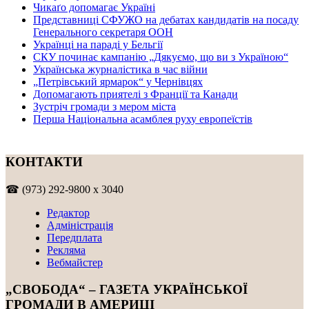
Чикаґо допомагає Україні
Представниці СФУЖО на дебатах кандидатів на посаду
Генерального секретаря ООН
Українці на параді у Бельгії
СКУ починає кампанію „Дякуємо, що ви з Україною“
Українська журналістика в час війни
„Петрівський ярмарок“ у Чернівцях
Допомагають приятелі з Франції та Канади
Зустріч громади з мером міста
Перша Національна асамблея руху европеїстів
КОНТАКТИ
☎ (973) 292-9800 x 3040
Редактор
Адміністрація
Передплата
Рекляма
Вебмайстер
„СВОБОДА“ – ГАЗЕТА УКРАЇНСЬКОЇ
ГРОМАДИ В АМЕРИЦІ