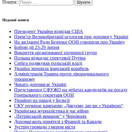
Пошук:
Недавні записи
Президент України відвідав США
Прем’єр Великобританії оголосив про допомогу Україні
На засіданні Ради Безпеки ООН говорили про Україну
Бойові дії 23-29 липня
Викриття організованої злочинної групи
Польща відкидає спекуляції Путіна
Сибіга подякував польській владі
Україна знищила іранський корабель
Адміністрація Трампа проти ліворадикального
тероризму
Чикаґо допомагає Україні
Представниці СФУЖО на дебатах кандидатів на посаду
Генерального секретаря ООН
Українці на параді у Бельгії
СКУ починає кампанію „Дякуємо, що ви з Україною“
Українська журналістика в час війни
„Петрівський ярмарок“ у Чернівцях
Допомагають приятелі з Франції та Канади
Зустріч громади з мером міста