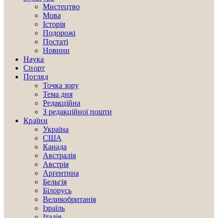
Мистецтво
Мова
Історія
Подорожі
Постаті
Новини
Наука
Спорт
Погляд
Точка зору
Тема дня
Редакційна
З редакційної пошти
Країни
Україна
США
Канада
Австралія
Австрія
Арґентина
Бельгія
Білорусь
Великобританія
Ізраїль
Італія