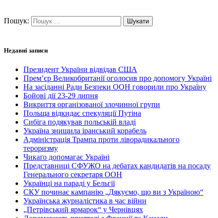
Пошук:
Недавні записи
Президент України відвідав США
Прем’єр Великобританії оголосив про допомогу Україні
На засіданні Ради Безпеки ООН говорили про Україну
Бойові дії 23-29 липня
Викриття організованої злочинної групи
Польща відкидає спекуляції Путіна
Сибіга подякував польській владі
Україна знищила іранський корабель
Адміністрація Трампа проти ліворадикального
тероризму
Чикаґо допомагає Україні
Представниці СФУЖО на дебатах кандидатів на посаду
Генерального секретаря ООН
Українці на параді у Бельгії
СКУ починає кампанію „Дякуємо, що ви з Україною“
Українська журналістика в час війни
„Петрівський ярмарок“ у Чернівцях