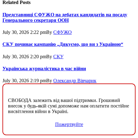
Related
Posts
Представниці СФУЖО на дебатах кандидатів на посаду
Генерального секретаря ООН
July 30, 2026 2:22 pm
By
СФУЖО
СКУ починає кампанію „Дякуємо, що ви з Україною“
July 30, 2026 2:20 pm
By
СКУ
Українська журналістика в час війни
July 30, 2026 2:19 pm
By
Олександр Вівчарик
СВОБОДА залежить від вашої підтримки. Грошовий
внесок у будь-якій сумі допоможе нам оплатити постійне
висвітлення війни в Україні.
Пожертвуйте