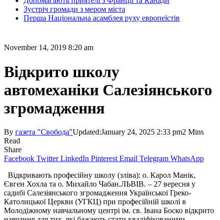
Допомагають приятелі з Франції та Канади
Зустріч громади з мером міста
Перша Національна асамблея руху европеїстів
November 14, 2019 8:20 am
Відкрито школу
автомеханіки Салезіянського
згромадження
By
газета "Свобода"
Updated:
January 24, 2025 2:33 pm
2 Mins
Read
Share
Facebook
Twitter
LinkedIn
Pinterest
Email
Telegram
WhatsApp
Відкривають професійну школу (зліва): о. Карол Манік,
Євген Хохла та о. Михайло Чабан.ЛЬВІВ. – 27 вересня у
садибі Салезіянського згромадження Української Греко-
Католицької Церкви (УГКЦ) при професійній школі в
Молодіжному навчальному центрі ім. св. Івана Боско відкрито
навчання для тих, які бажають стати кваліфікованими