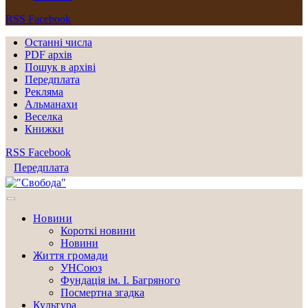
RSS
Facebook
Останні числа
PDF архів
Пошук в архіві
Передплата
Рекляма
Альманахи
Веселка
Книжки
RSS
Facebook
Передплата
Новини
Короткі новини
Новини
Життя громади
УНСоюз
Фундація ім. І. Багряного
Посмертна згадка
Культура