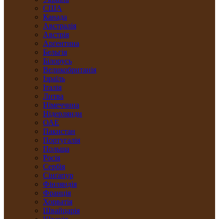
США
Канада
Австралія
Австрія
Арґентина
Бельгія
Білорусь
Великобританія
Ізраїль
Італія
Литва
Німеччина
Нідерлянди
ОАЕ
Пакистан
Португалія
Польща
Росія
Сербія
Сінґапур
Фінляндія
Франція
Хорватія
Швайцарія