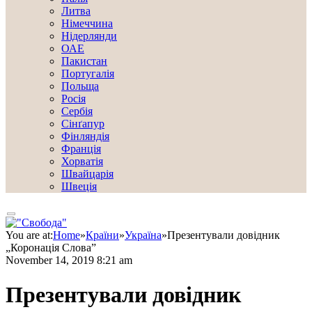
Литва
Німеччина
Нідерлянди
ОАЕ
Пакистан
Португалія
Польща
Росія
Сербія
Сінґапур
Фінляндія
Франція
Хорватія
Швайцарія
Швеція
You are at:
Home
»
Країни
»
Україна
»
Презентували довідник
„Коронація Слова”
November 14, 2019 8:21 am
Презентували довідник