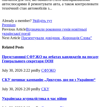
автослюсарями й ремонтувати авта, а також контролювати
технічний стан автомобілів з...
Already a member?
Увійдіть тут
Premium
Previous Article
Відзначили роковини генія новітньої
української поезії
Next Article
Презентували довідник „Коронація Слова”
Related
Posts
Представниці СФУЖО на дебатах кандидатів на посаду
Генерального секретаря ООН
July 30, 2026 2:22 pm
By
СФУЖО
СКУ починає кампанію „Дякуємо, що ви з Україною“
July 30, 2026 2:20 pm
By
СКУ
Українська журналістика в час війни