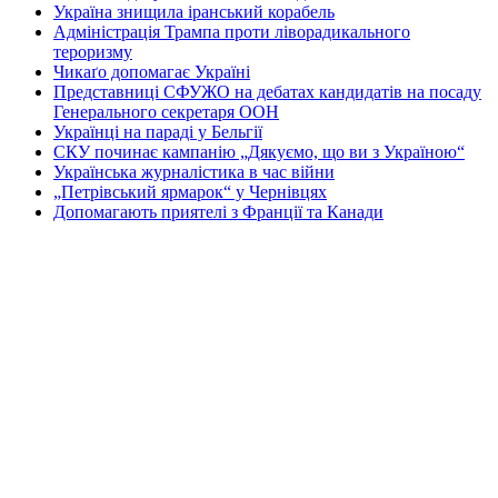
Україна знищила іранський корабель
Адміністрація Трампа проти ліворадикального
тероризму
Чикаґо допомагає Україні
Представниці СФУЖО на дебатах кандидатів на посаду
Генерального секретаря ООН
Українці на параді у Бельгії
СКУ починає кампанію „Дякуємо, що ви з Україною“
Українська журналістика в час війни
„Петрівський ярмарок“ у Чернівцях
Допомагають приятелі з Франції та Канади
Зустріч громади з мером міста
Перша Національна асамблея руху европеїстів
КОНТАКТИ
☎ (973) 292-9800 x 3040
Редактор
Адміністрація
Передплата
Рекляма
Вебмайстер