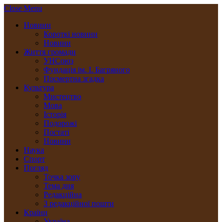
Close Menu
Новини
Короткі новини
Новини
Життя громади
УНСоюз
Фундація ім. І. Багряного
Посмертна згадка
Культура
Мистецтво
Мова
Історія
Подорожі
Постаті
Новини
Наука
Спорт
Погляд
Точка зору
Тема дня
Редакційна
З редакційної пошти
Країни
Україна