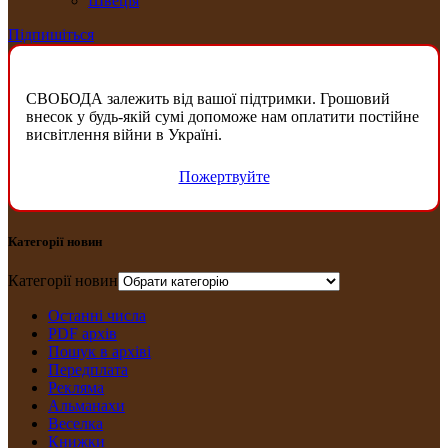
Швеція
Підпишіться
СВОБОДА залежить від вашої підтримки. Грошовий
внесок у будь-якій сумі допоможе нам оплатити постійне
висвітлення війни в Україні.
Пожертвуйте
Категорії новин
Категорії новин
Останні числа
PDF архів
Пошук в архіві
Передплата
Рекляма
Альманахи
Веселка
Книжки