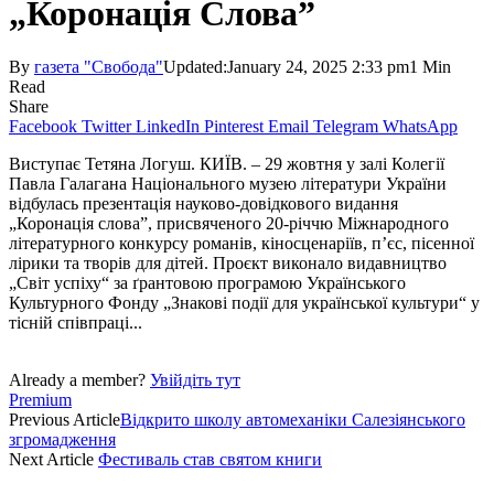
„Коронація Слова”
By
газета "Свобода"
Updated:
January 24, 2025 2:33 pm
1 Min
Read
Share
Facebook
Twitter
LinkedIn
Pinterest
Email
Telegram
WhatsApp
Виступає Тетяна Логуш. КИЇВ. – 29 жовтня у залі Колегії
Павла Галагана Національного музею літератури України
відбулась презентація науково-довідкового видання
„Коронація слова”, присвяченого 20-річчю Міжнародного
літературного конкурсу романів, кіносценаріїв, п’єс, пісенної
лірики та творів для дітей. Проєкт виконало видавництво
„Світ успіху“ за ґрантовою програмою Українського
Культурного Фонду „Знакові події для української культури“ у
тісній співпраці...
Already a member?
Увійдіть тут
Premium
Previous Article
Відкрито школу автомеханіки Салезіянського
згромадження
Next Article
Фестиваль став святом книги