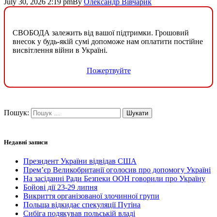
July 30, 2026 2:19 pm
By
Олександр Вівчарик
СВОБОДА залежить від вашої підтримки. Грошовий
внесок у будь-якій сумі допоможе нам оплатити постійне
висвітлення війни в Україні.
Пожертвуйте
Пошук:
Недавні записи
Президент України відвідав США
Прем’єр Великобританії оголосив про допомогу Україні
На засіданні Ради Безпеки ООН говорили про Україну
Бойові дії 23-29 липня
Викриття організованої злочинної групи
Польща відкидає спекуляції Путіна
Сибіга подякував польській владі