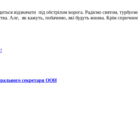
иться відзначати під обстрілом ворога. Радіємо святом, турбуєм
льства. Але‚ як кажуть‚ побачимо‚ які будуть жнива. Крім спричин
!
ерального секретаря ООН