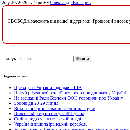
July 30, 2026 2:19 pm
By
Олександр Вівчарик
СВОБОДА залежить від вашої підтримки. Грошовий внесок у б
Пошук:
Недавні записи
Президент України відвідав США
Прем’єр Великобританії оголосив про допомогу Україні
На засіданні Ради Безпеки ООН говорили про Україну
Бойові дії 23-29 липня
Викриття організованої злочинної групи
Польща відкидає спекуляції Путіна
Сибіга подякував польській владі
Україна знищила іранський корабель
Адміністрація Трампа проти ліворадикального тероризму