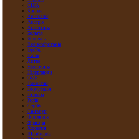
США
Канада
Австралія
Австрія
Арґентина
Бельгія
Білорусь
Великобританія
Ізраїль
Італія
Литва
Німеччина
Нідерлянди
ОАЕ
Пакистан
Португалія
Польща
Росія
Сербія
Сінґапур
Фінляндія
Франція
Хорватія
Швайцарія