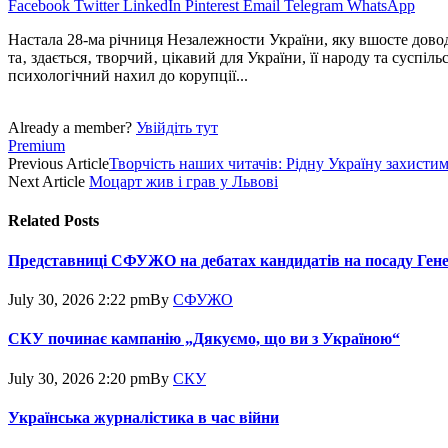
Facebook
Twitter
LinkedIn
Pinterest
Email
Telegram
WhatsApp
Настала 28-ма річниця Незалежности України, яку вшосте довод
та‚ здається‚ творчий‚ цікавий для України, її народу та суспі
психологічний нахил до корупції...
Already a member?
Увійдіть тут
Premium
Previous Article
Творчість наших читачів: Рідну Україну захистим
Next Article
Моцарт жив і грав у Львові
Related
Posts
Представниці СФУЖО на дебатах кандидатів на посаду Ген
July 30, 2026 2:22 pm
By
СФУЖО
СКУ починає кампанію „Дякуємо, що ви з Україною“
July 30, 2026 2:20 pm
By
СКУ
Українська журналістика в час війни