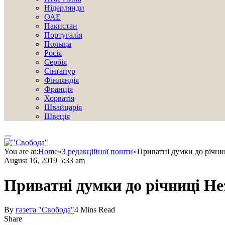
Нідерлянди
ОАЕ
Пакистан
Португалія
Польща
Росія
Сербія
Сінґапур
Фінляндія
Франція
Хорватія
Швайцарія
Швеція
You are at:
Home
»
З редакційної пошти
»
Приватні думки до річни
August 16, 2019 5:33 am
Приватні думки до річниці Н
By
газета "Свобода"
4 Mins Read
Share