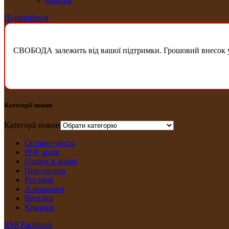
Швеція
Підпишіться
СВОБОДА залежить від вашої підтримки. Грошовий внесок у б
Категорії новин
Категорії новин
Останні числа
PDF архів
Пошук в архіві
Передплата
Рекляма
Альманахи
Веселка
Книжки
RSS
Facebook