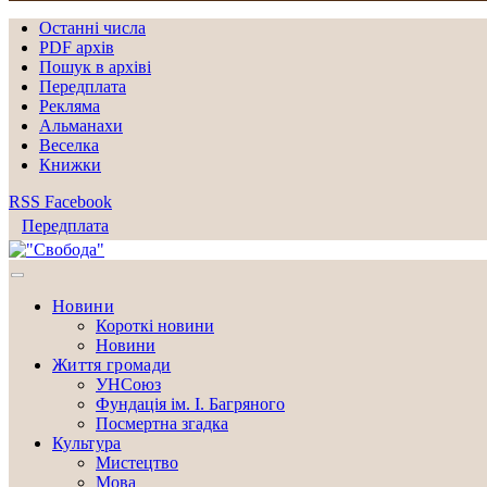
Останні числа
PDF архів
Пошук в архіві
Передплата
Рекляма
Альманахи
Веселка
Книжки
RSS
Facebook
Передплата
Новини
Короткі новини
Новини
Життя громади
УНСоюз
Фундація ім. І. Багряного
Посмертна згадка
Культура
Мистецтво
Мова