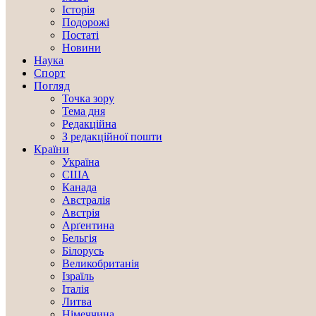
Історія
Подорожі
Постаті
Новини
Наука
Спорт
Погляд
Точка зору
Тема дня
Редакційна
З редакційної пошти
Країни
Україна
США
Канада
Австралія
Австрія
Арґентина
Бельгія
Білорусь
Великобританія
Ізраїль
Італія
Литва
Німеччина