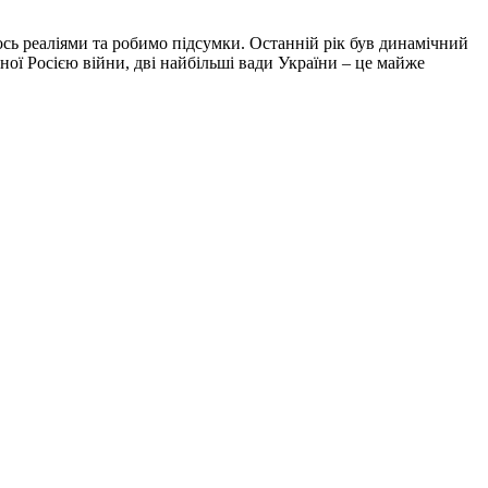
ось реаліями та робимо підсумки. Останній рік був динамічний
еної Росією війни, дві найбільші вади України – це майже