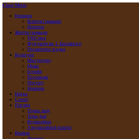
Close Menu
Новини
Короткі новини
Новини
Життя громади
УНСоюз
Фундація ім. І. Багряного
Посмертна згадка
Культура
Мистецтво
Мова
Історія
Подорожі
Постаті
Новини
Наука
Спорт
Погляд
Точка зору
Тема дня
Редакційна
З редакційної пошти
Країни
Україна