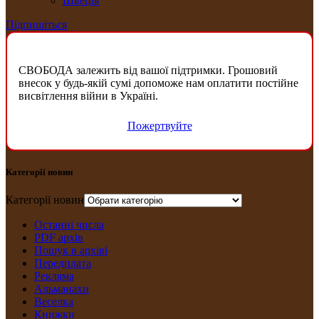
Швеція
Підпишіться
СВОБОДА залежить від вашої підтримки. Грошовий
внесок у будь-якій сумі допоможе нам оплатити постійне
висвітлення війни в Україні.
Пожертвуйте
Категорії новин
Категорії новин
Останні числа
PDF архів
Пошук в архіві
Передплата
Рекляма
Альманахи
Веселка
Книжки