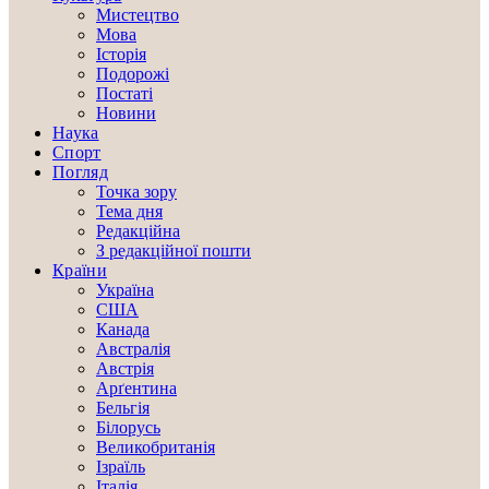
Мистецтво
Мова
Історія
Подорожі
Постаті
Новини
Наука
Спорт
Погляд
Точка зору
Тема дня
Редакційна
З редакційної пошти
Країни
Україна
США
Канада
Австралія
Австрія
Арґентина
Бельгія
Білорусь
Великобританія
Ізраїль
Італія