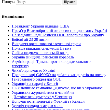
Пошук:
Недавні записи
Президент України відвідав США
Прем’єр Великобританії оголосив про допомогу Україні
На засіданні Ради Безпеки ООН говорили про Україну
Бойові дії 23-29 липня
Викриття організованої злочинної групи
Польща відкидає спекуляції Путіна
Сибіга подякував польській владі
Україна знищила іранський корабель
Адміністрація Трампа проти ліворадикального
тероризму
Чикаґо допомагає Україні
Представниці СФУЖО на дебатах кандидатів на посаду
Генерального секретаря ООН
Українці на параді у Бельгії
СКУ починає кампанію „Дякуємо, що ви з Україною“
Українська журналістика в час війни
„Петрівський ярмарок“ у Чернівцях
Допомагають приятелі з Франції та Канади
Зустріч громади з мером міста