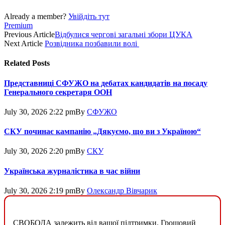
Already a member?
Увійдіть тут
Premium
Previous Article
Відбулися чергові загальні збори ЦУКА
Next Article
Розвідника позбавили волі
Related
Posts
Представниці СФУЖО на дебатах кандидатів на посаду
Генерального секретаря ООН
July 30, 2026 2:22 pm
By
СФУЖО
СКУ починає кампанію „Дякуємо, що ви з Україною“
July 30, 2026 2:20 pm
By
СКУ
Українська журналістика в час війни
July 30, 2026 2:19 pm
By
Олександр Вівчарик
СВОБОДА залежить від вашої підтримки. Грошовий