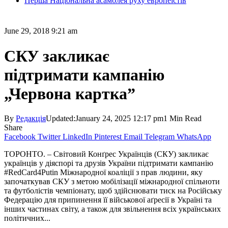
Перша Національна асамблея руху европеїстів
June 29, 2018 9:21 am
СКУ закликає
підтримати кампанію
„Червона картка”
By
Редакція
Updated:
January 24, 2025 12:17 pm
1 Min Read
Share
Facebook
Twitter
LinkedIn
Pinterest
Email
Telegram
WhatsApp
ТОРОНТО. – Світовий Конґрес Українців (СКУ) закликає
українців у діяспорі та друзів України підтримати кампанію
#RedCard4Putin Міжнародної коаліції з прав людини, яку
започаткував СКУ з метою мобілізації міжнародної спільноти
та футболістів чемпіонату, щоб здійснювати тиск на Російську
Федерацію для припинення її військової аґресії в Україні та
інших частинах світу, а також для звільнення всіх українських
політичних...