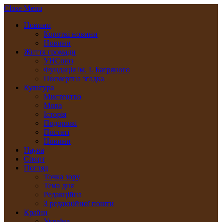
Close Menu
Новини
Короткі новини
Новини
Життя громади
УНСоюз
Фундація ім. І. Багряного
Посмертна згадка
Культура
Мистецтво
Мова
Історія
Подорожі
Постаті
Новини
Наука
Спорт
Погляд
Точка зору
Тема дня
Редакційна
З редакційної пошти
Країни
Україна