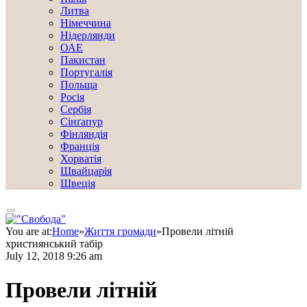
Литва
Німеччина
Нідерлянди
ОАЕ
Пакистан
Португалія
Польща
Росія
Сербія
Сінґапур
Фінляндія
Франція
Хорватія
Швайцарія
Швеція
You are at:
Home
»
Життя громади
»
Провели літній
християнський табір
July 12, 2018 9:26 am
Провели літній