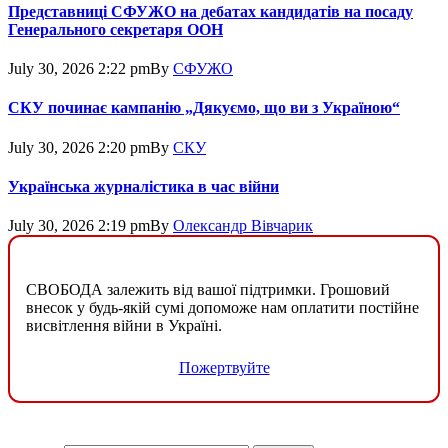
Представниці СФУЖО на дебатах кандидатів на посаду
Генерального секретаря ООН
July 30, 2026 2:22 pm
By
СФУЖО
СКУ починає кампанію „Дякуємо, що ви з Україною“
July 30, 2026 2:20 pm
By
СКУ
Українська журналістика в час війни
July 30, 2026 2:19 pm
By
Олександр Вівчарик
СВОБОДА залежить від вашої підтримки. Грошовий
внесок у будь-якій сумі допоможе нам оплатити постійне
висвітлення війни в Україні.
Пожертвуйте