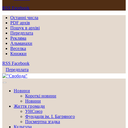
RSS
Facebook
Останні числа
PDF архів
Пошук в архіві
Передплата
Рекляма
Альманахи
Веселка
Книжки
RSS
Facebook
Передплата
Новини
Короткі новини
Новини
Життя громади
УНСоюз
Фундація ім. І. Багряного
Посмертна згадка
Культура