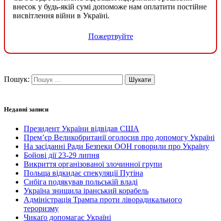
внесок у будь-якій сумі допоможе нам оплатити постійне
висвітлення війни в Україні.
Пожертвуйте
Пошук:
Недавні записи
Президент України відвідав США
Прем’єр Великобританії оголосив про допомогу Україні
На засіданні Ради Безпеки ООН говорили про Україну
Бойові дії 23-29 липня
Викриття організованої злочинної групи
Польща відкидає спекуляції Путіна
Сибіга подякував польській владі
Україна знищила іранський корабель
Адміністрація Трампа проти ліворадикального
тероризму
Чикаґо допомагає Україні