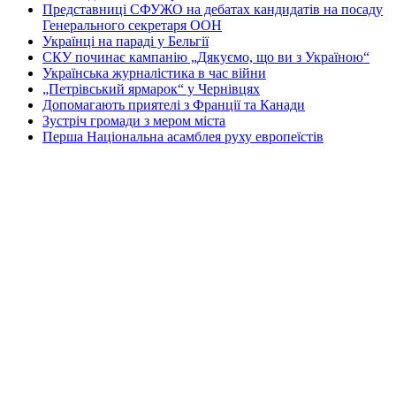
Представниці СФУЖО на дебатах кандидатів на посаду
Генерального секретаря ООН
Українці на параді у Бельгії
СКУ починає кампанію „Дякуємо, що ви з Україною“
Українська журналістика в час війни
„Петрівський ярмарок“ у Чернівцях
Допомагають приятелі з Франції та Канади
Зустріч громади з мером міста
Перша Національна асамблея руху европеїстів
КОНТАКТИ
☎ (973) 292-9800 x 3040
Редактор
Адміністрація
Передплата
Рекляма
Вебмайстер
„СВОБОДА“ – ГАЗЕТА УКРАЇНСЬКОЇ
ГРОМАДИ В АМЕРИЦІ