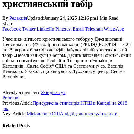
християнський табір
By
Редакція
Updated:
January 24, 2025 12:16 pm
1 Min Read
Share
Facebook
Twitter
LinkedIn
Pinterest
Email
Telegram
WhatsApp
Учасники літнього християнського табору у Дженківтавні,
Пенсильванія. (Фото: Ірина Іванкович) ФІЛЯДЕЛЬФІЯ. – З 25
по 29 червня біля Філядельфії відбувся літній християнський
табір „Веселі канікули з Богом. Десять заповідей Божих“, який
спільно організували Релігійне Товариство Українців
Католиків „Свята Софія“ США та Сестри чину св. Василія
Великого. У заході, що відбувся в Духовному центрі Сестер
Василіянок...
Already a member?
Увійдіть тут
Premium
Previous Article
Присуджена стипендія НТШ в Канаді на 2018
рік
Next Article
Місіонери з США відвідали школу-інтернат
Related
Posts