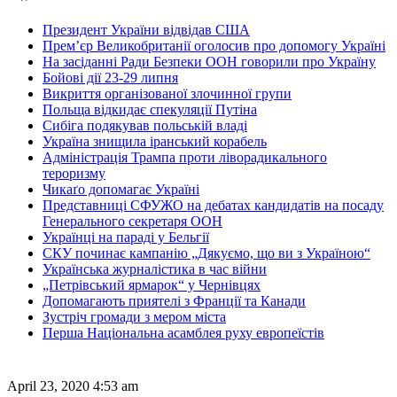
Президент України відвідав США
Прем’єр Великобританії оголосив про допомогу Україні
На засіданні Ради Безпеки ООН говорили про Україну
Бойові дії 23-29 липня
Викриття організованої злочинної групи
Польща відкидає спекуляції Путіна
Сибіга подякував польській владі
Україна знищила іранський корабель
Адміністрація Трампа проти ліворадикального
тероризму
Чикаґо допомагає Україні
Представниці СФУЖО на дебатах кандидатів на посаду
Генерального секретаря ООН
Українці на параді у Бельгії
СКУ починає кампанію „Дякуємо, що ви з Україною“
Українська журналістика в час війни
„Петрівський ярмарок“ у Чернівцях
Допомагають приятелі з Франції та Канади
Зустріч громади з мером міста
Перша Національна асамблея руху европеїстів
April 23, 2020 4:53 am