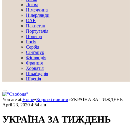
Литва
Німеччина
Нідерлянди
ОАЕ
Пакистан
Португалія
Польща
Росія
Сербія
Сінґапур
Фінляндія
Франція
Хорватія
Швайцарія
Швеція
You are at:
Home
»
Короткі новини
»
УКРАЇНА ЗА ТИЖДЕНЬ
April 23, 2020 4:54 am
УКРАЇНА ЗА ТИЖДЕНЬ