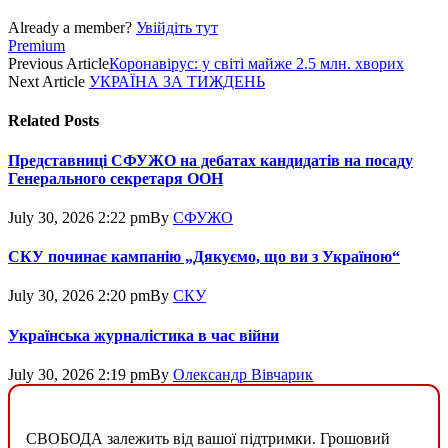
Already a member?
Увійдіть тут
Premium
Previous Article
Коронавірус: у світі майже 2.5 млн. хворих
Next Article
УКРАЇНА ЗА ТИЖДЕНЬ
Related
Posts
Представниці СФУЖО на дебатах кандидатів на посаду
Генерального секретаря ООН
July 30, 2026 2:22 pm
By
СФУЖО
СКУ починає кампанію „Дякуємо, що ви з Україною“
July 30, 2026 2:20 pm
By
СКУ
Українська журналістика в час війни
July 30, 2026 2:19 pm
By
Олександр Вівчарик
СВОБОДА залежить від вашої підтримки. Грошовий