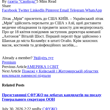
By
газета "Свобода"
5 Mins Read
Share
Facebook
Twitter
LinkedIn
Pinterest
Email
Telegram
WhatsApp
Літак „Мрія” прилетить до США КИЇВ. – Український літак
„Мрія” здійснить перельоти до США з Азії, щоб доставити
медичне обладнання та предмети захисту для медперсоналу.
Про це 18 квітня повідомив заступник директора компанії
„Антонов” Віталій Шост. Перший переліт буде здійснено з
Шанхая до міста Коламбус в штаті Огайо. Крім захисних
масок, костюмів та дезінфекційних засобів,...
Already a member?
Увійдіть тут
Premium
Previous Article
АМЕРИКА І СВІТ
Next Article
Пожежі у Київській і Житомирській областях
викликали навмисні підпали
Related
Posts
Представниці СФУЖО на дебатах кандидатів на посаду
Генерального секретаря ООН
July 30, 2026 2:22 pm
By
СФУЖО