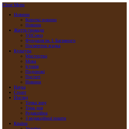
Close Menu
Новини
Короткі новини
Новини
Життя громади
УНСоюз
Фундація ім. І. Багряного
Посмертна згадка
Культура
Мистецтво
Мова
Історія
Подорожі
Постаті
Новини
Наука
Спорт
Погляд
Точка зору
Тема дня
Редакційна
З редакційної пошти
Країни
Україна