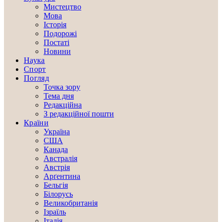
Мистецтво
Мова
Історія
Подорожі
Постаті
Новини
Наука
Спорт
Погляд
Точка зору
Тема дня
Редакційна
З редакційної пошти
Країни
Україна
США
Канада
Австралія
Австрія
Арґентина
Бельгія
Білорусь
Великобританія
Ізраїль
Італія