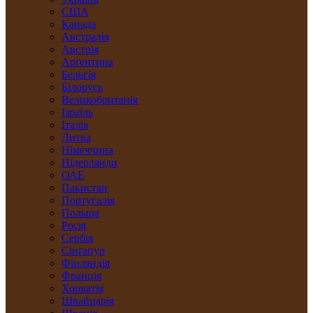
США
Канада
Австралія
Австрія
Арґентина
Бельгія
Білорусь
Великобританія
Ізраїль
Італія
Литва
Німеччина
Нідерлянди
ОАЕ
Пакистан
Португалія
Польща
Росія
Сербія
Сінґапур
Фінляндія
Франція
Хорватія
Швайцарія