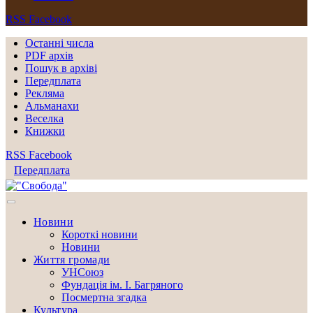
RSS
Facebook
Останні числа
PDF архів
Пошук в архіві
Передплата
Рекляма
Альманахи
Веселка
Книжки
RSS
Facebook
Передплата
Новини
Короткі новини
Новини
Життя громади
УНСоюз
Фундація ім. І. Багряного
Посмертна згадка
Культура