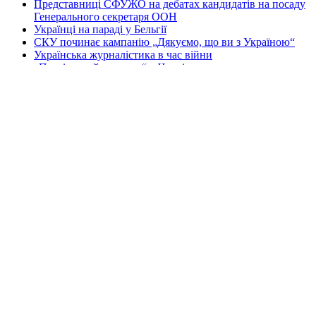
Представниці СФУЖО на дебатах кандидатів на посаду
Генерального секретаря ООН
Українці на параді у Бельгії
СКУ починає кампанію „Дякуємо, що ви з Україною“
Українська журналістика в час війни
„Петрівський ярмарок“ у Чернівцях
Допомагають приятелі з Франції та Канади
Зустріч громади з мером міста
Перша Національна асамблея руху европеїстів
КОНТАКТИ
☎ (973) 292-9800 x 3040
Редактор
Адміністрація
Передплата
Рекляма
Вебмайстер
„СВОБОДА“ – ГАЗЕТА УКРАЇНСЬКОЇ
ГРОМАДИ В АМЕРИЦІ