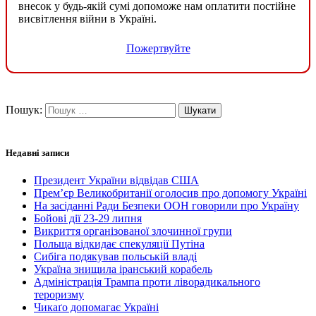
внесок у будь-якій сумі допоможе нам оплатити постійне
висвітлення війни в Україні.
Пожертвуйте
Пошук:
Недавні записи
Президент України відвідав США
Прем’єр Великобританії оголосив про допомогу Україні
На засіданні Ради Безпеки ООН говорили про Україну
Бойові дії 23-29 липня
Викриття організованої злочинної групи
Польща відкидає спекуляції Путіна
Сибіга подякував польській владі
Україна знищила іранський корабель
Адміністрація Трампа проти ліворадикального
тероризму
Чикаґо допомагає Україні