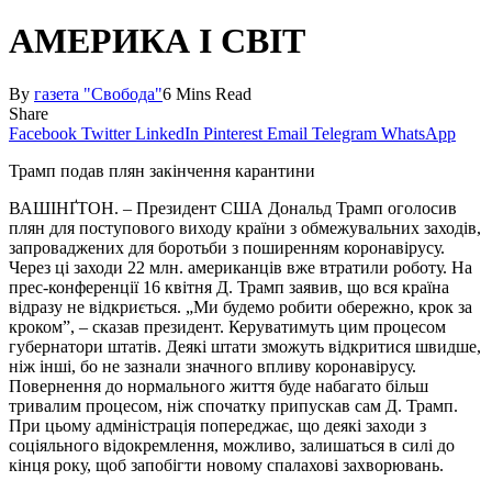
АМЕРИКА І СВІТ
By
газета "Свобода"
6 Mins Read
Share
Facebook
Twitter
LinkedIn
Pinterest
Email
Telegram
WhatsApp
Трамп подав плян закінчення карантини
ВАШІНҐТОН. – Президент США Дональд Трамп оголосив
плян для поступового виходу країни з обмежувальних заходів,
запроваджених для боротьби з поширенням коронавірусу.
Через ці заходи 22 млн. американців вже втратили роботу. На
прес-конференції 16 квітня Д. Трамп заявив, що вся країна
відразу не відкриється. „Ми будемо робити обережно, крок за
кроком”, – сказав президент. Керуватимуть цим процесом
губернатори штатів. Деякі штати зможуть відкритися швидше,
ніж інші, бо не зазнали значного впливу коронавірусу.
Повернення до нормального життя буде набагато більш
тривалим процесом, ніж спочатку припускав сам Д. Трамп.
При цьому адміністрація попереджає, що деякі заходи з
соціяльного відокремлення, можливо, залишаться в силі до
кінця року, щоб запобігти новому спалахові захворювань.