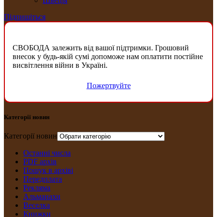
Швеція
Підпишіться
СВОБОДА залежить від вашої підтримки. Грошовий
внесок у будь-якій сумі допоможе нам оплатити постійне
висвітлення війни в Україні.
Пожертвуйте
Категорії новин
Категорії новин
Останні числа
PDF архів
Пошук в архіві
Передплата
Рекляма
Альманахи
Веселка
Книжки