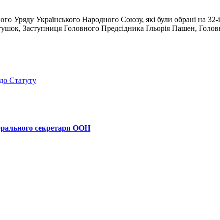
ого Уряду Україн­ського Народного Союзу, які були обрані на 32-ій
ушок, Заступниця Головного Предсідника Ґльорія Пашен, Голов
 до Статуту
ерального секретаря ООН