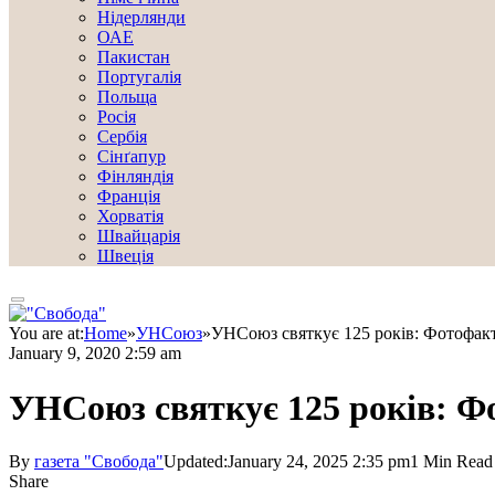
Нідерлянди
ОАЕ
Пакистан
Португалія
Польща
Росія
Сербія
Сінґапур
Фінляндія
Франція
Хорватія
Швайцарія
Швеція
You are at:
Home
»
УНСоюз
»
УНСоюз святкує 125 років: Фотофакт з
January 9, 2020 2:59 am
УНСоюз святкує 125 років: Фот
By
газета "Свобода"
Updated:
January 24, 2025 2:35 pm
1 Min Read
Share