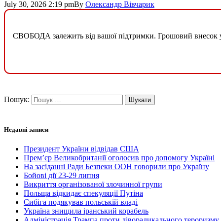
July 30, 2026 2:19 pm
By
Олександр Вівчарик
СВОБОДА залежить від вашої підтримки. Грошовий внесок у б
Пошук:
Недавні записи
Президент України відвідав США
Прем’єр Великобританії оголосив про допомогу Україні
На засіданні Ради Безпеки ООН говорили про Україну
Бойові дії 23-29 липня
Викриття організованої злочинної групи
Польща відкидає спекуляції Путіна
Сибіга подякував польській владі
Україна знищила іранський корабель
Адміністрація Трампа проти ліворадикального тероризму