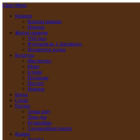
Close Menu
Новини
Короткі новини
Новини
Життя громади
УНСоюз
Фундація ім. І. Багряного
Посмертна згадка
Культура
Мистецтво
Мова
Історія
Подорожі
Постаті
Новини
Наука
Спорт
Погляд
Точка зору
Тема дня
Редакційна
З редакційної пошти
Країни
Україна