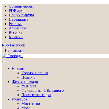
Останні числа
PDF архів
Пошук в архіві
Передплата
Рекляма
Альманахи
Веселка
Книжки
RSS
Facebook
Передплата
Новини
Короткі новини
Новини
Життя громади
УНСоюз
Фундація ім. І. Багряного
Посмертна згадка
Культура
Мистецтво
Мова