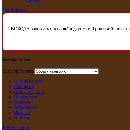
Швеція
Підпишіться
СВОБОДА залежить від вашої підтримки. Грошовий внесок у б
Категорії новин
Категорії новин
Останні числа
PDF архів
Пошук в архіві
Передплата
Рекляма
Альманахи
Веселка
Книжки
RSS
Facebook