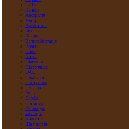
США
Канада
Австралія
Австрія
Арґентина
Бельгія
Білорусь
Великобританія
Ізраїль
Італія
Литва
Німеччина
Нідерлянди
ОАЕ
Пакистан
Португалія
Польща
Росія
Сербія
Сінґапур
Фінляндія
Франція
Хорватія
Швайцарія