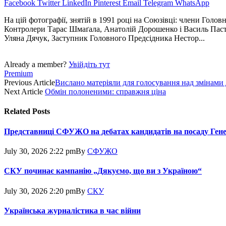
Facebook
Twitter
LinkedIn
Pinterest
Email
Telegram
WhatsApp
На цій фотографії, знятій в 1991 році на Союзівці: члени Головн
Контролери Тарас Шмаґала, Анатолій Дорошенко і Василь Паст
Уляна Дячук, Заступник Головного Предсідника Нестор...
Already a member?
Увійдіть тут
Premium
Previous Article
Вислано матеріяли для голосування над змінами
Next Article
Обмін полоненими: справжня ціна
Related
Posts
Представниці СФУЖО на дебатах кандидатів на посаду Ген
July 30, 2026 2:22 pm
By
СФУЖО
СКУ починає кампанію „Дякуємо, що ви з Україною“
July 30, 2026 2:20 pm
By
СКУ
Українська журналістика в час війни