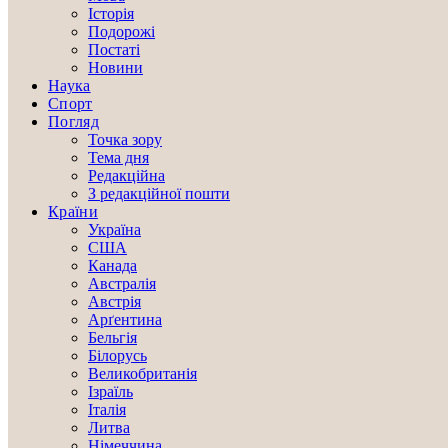
Історія
Подорожі
Постаті
Новини
Наука
Спорт
Погляд
Точка зору
Тема дня
Редакційна
З редакційної пошти
Країни
Україна
США
Канада
Австралія
Австрія
Арґентина
Бельгія
Білорусь
Великобританія
Ізраїль
Італія
Литва
Німеччина