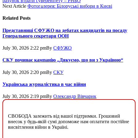
рахунок втрати суверенітету – РНБО
Next Article
Фотогалерея: Білоруські вибори в Києві
Related
Posts
Представниці СФУЖО на дебатах кандидатів на посаду
Генерального секретаря ООН
July 30, 2026 2:22 pm
By
СФУЖО
СКУ починає кампанію „Дякуємо, що ви з Україною“
July 30, 2026 2:20 pm
By
СКУ
Українська журналістика в час війни
July 30, 2026 2:19 pm
By
Олександр Вівчарик
СВОБОДА залежить від вашої підтримки. Грошовий
внесок у будь-якій сумі допоможе нам оплатити постійне
висвітлення війни в Україні.