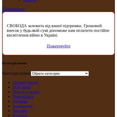
Швеція
Підпишіться
СВОБОДА залежить від вашої підтримки. Грошовий
внесок у будь-якій сумі допоможе нам оплатити постійне
висвітлення війни в Україні.
Пожертвуйте
Категорії новин
Категорії новин
Останні числа
PDF архів
Пошук в архіві
Передплата
Рекляма
Альманахи
Веселка
Книжки