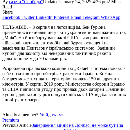
By
газета "Свобода"
Updated:
January 24, 2025 4:26 pm
2 Mins
Read
Share
Facebook
Twitter
LinkedIn
Pinterest
Email
Telegram
WhatsApp
ТЕЛЬ-АВІВ. – 3 серпня на летовищі ім. Бен Ґуріона
приземлився найбільший у світі український вантажний літак
„Мрія”. На його борту вантаж зі США – американські
військові вантажні автомобілі, які будуть оснащені на
замовлення Пентагону ізраїльською системою „Залізний
купол” для захисту від некерованих тактичних ракет з
дальністю лету до 70 кілометрів.
Розроблена ізраїльською компанією „Rafael” система показала
себе позитивно при обстрілах ракетами Ізраїлю. Кожна
батарея може захищати територію площею 150 квадратних
кілометрів. У серпні 2019 року, Міністерства оборони Ізраїлю
та США підписали угоду про продаж двох батарей „Залізний
купол”, для захисту розгорнутих військ США від балістичних
і повітряних загроз.
Already a member?
Увійдіть тут
Premium
Previous Article
Завершення війни на Донбасі не може бути за