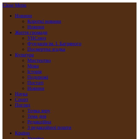
Close Menu
Новини
Короткі новини
Новини
Життя громади
УНСоюз
Фундація ім. І. Багряного
Посмертна згадка
Культура
Мистецтво
Мова
Історія
Подорожі
Постаті
Новини
Наука
Спорт
Погляд
Точка зору
Тема дня
Редакційна
З редакційної пошти
Країни
Україна