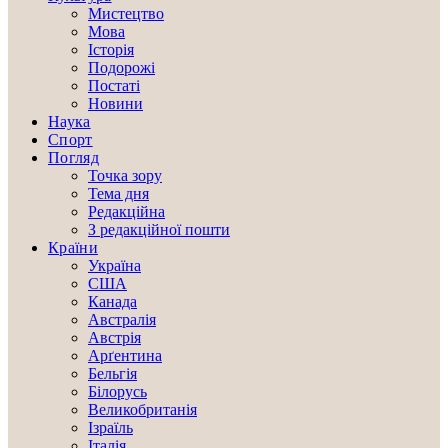
Мистецтво
Мова
Історія
Подорожі
Постаті
Новини
Наука
Спорт
Погляд
Точка зору
Тема дня
Редакційна
З редакційної пошти
Країни
Україна
США
Канада
Австралія
Австрія
Арґентина
Бельгія
Білорусь
Великобританія
Ізраїль
Італія