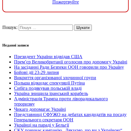
Пожертвуйте
Пошук:
Недавні записи
Президент України відвідав США
Прем’єр Великобританії оголосив про допомогу Україні
На засіданні Ради Безпеки ООН говорили про Україну
Бойові дії 23-29 липня
Викриття організованої злочинної групи
Польща відкидає спекуляції Путіна
Сибіга подякував польській владі
Україна знищила іранський корабель
Адміністрація Трампа проти ліворадикального
тероризму
Чикаґо допомагає Україні
Представниці СФУЖО на дебатах кандидатів на посаду
Генерального секретаря ООН
Українці на параді у Бельгії
СКУ починає кампанію „Дякуємо, що ви з Україною“