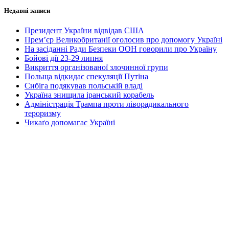
Недавні записи
Президент України відвідав США
Прем’єр Великобританії оголосив про допомогу Україні
На засіданні Ради Безпеки ООН говорили про Україну
Бойові дії 23-29 липня
Викриття організованої злочинної групи
Польща відкидає спекуляції Путіна
Сибіга подякував польській владі
Україна знищила іранський корабель
Адміністрація Трампа проти ліворадикального
тероризму
Чикаґо допомагає Україні
Представниці СФУЖО на дебатах кандидатів на посаду
Генерального секретаря ООН
Українці на параді у Бельгії
СКУ починає кампанію „Дякуємо, що ви з Україною“
Українська журналістика в час війни
„Петрівський ярмарок“ у Чернівцях
Допомагають приятелі з Франції та Канади
Зустріч громади з мером міста
Перша Національна асамблея руху европеїстів