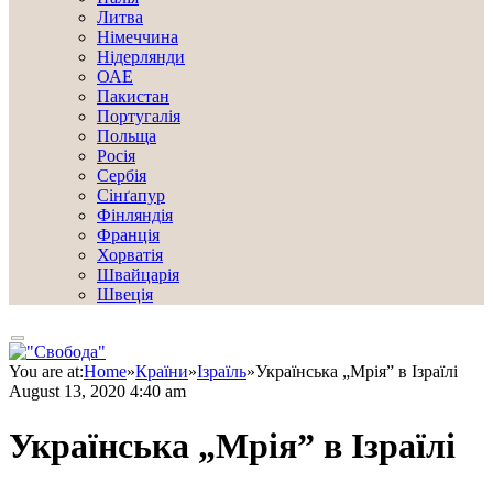
Литва
Німеччина
Нідерлянди
ОАЕ
Пакистан
Португалія
Польща
Росія
Сербія
Сінґапур
Фінляндія
Франція
Хорватія
Швайцарія
Швеція
You are at:
Home
»
Країни
»
Ізраїль
»
Українська „Мрія” в Ізраїлі
August 13, 2020 4:40 am
Українська „Мрія” в Ізраїлі