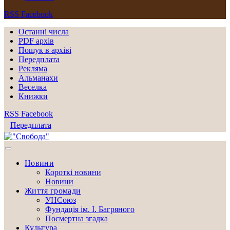
RSS
Facebook
Останні числа
PDF архів
Пошук в архіві
Передплата
Рекляма
Альманахи
Веселка
Книжки
RSS
Facebook
Передплата
Новини
Короткі новини
Новини
Життя громади
УНСоюз
Фундація ім. І. Багряного
Посмертна згадка
Культура