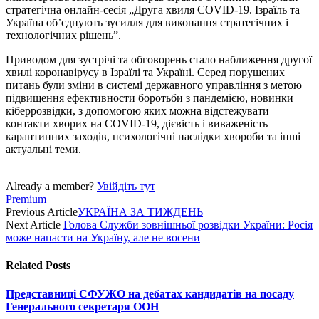
стратегічна онлайн-сесія „Друга хвиля COVID-19. Ізраїль та
Україна об’єднують зусилля для виконання стратегічних і
технологічних рішень”.
Приводом для зустрічі та обговорень стало наближення другої
хвилі коронавірусу в Ізраїлі та Україні. Серед порушених
питань були зміни в системі державного управління з метою
підвищення ефективности боротьби з пандемією, новинки
кібер­розвідки, з допомогою яких можна відстежу­вати
контакти хворих на COVID-19, дієвість і виваженість
карантинних заходів, психологічні наслідки хвороби та інші
актуальні теми.
Already a member?
Увійдіть тут
Premium
Previous Article
УКРАЇНА ЗА ТИЖДЕНЬ
Next Article
Голова Служби зовнішньої розвідки України: Росія
може напасти на Україну, але не восени
Related
Posts
Представниці СФУЖО на дебатах кандидатів на посаду
Генерального секретаря ООН