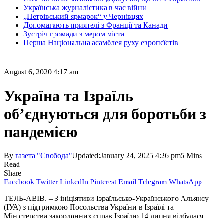
Українська журналістика в час війни
„Петрівський ярмарок“ у Чернівцях
Допомагають приятелі з Франції та Канади
Зустріч громади з мером міста
Перша Національна асамблея руху европеїстів
August 6, 2020 4:17 am
Україна та Ізраїль
об’єднуються для боротьби з
пандемією
By
газета "Свобода"
Updated:
January 24, 2025 4:26 pm
5 Mins
Read
Share
Facebook
Twitter
LinkedIn
Pinterest
Email
Telegram
WhatsApp
ТЕЛЬ-АВІВ. – З ініціятиви Ізраїль­сько-Українського Альянсу
(ІУА) з підтримкою Посольства України в Ізраїлі та
Міністерства закордонних справ Ізраїлю 14 липня відбулася