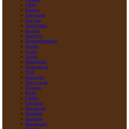
США
Канада
Австралія
Австрія
Арґентина
Бельгія
Білорусь
Великобританія
Ізраїль
Італія
Литва
Німеччина
Нідерлянди
ОАЕ
Пакистан
Португалія
Польща
Росія
Сербія
Сінґапур
Фінляндія
Франція
Хорватія
Швайцарія