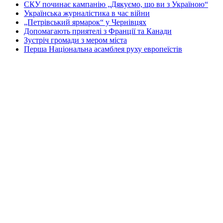
СКУ починає кампанію „Дякуємо, що ви з Україною“
Українська журналістика в час війни
„Петрівський ярмарок“ у Чернівцях
Допомагають приятелі з Франції та Канади
Зустріч громади з мером міста
Перша Національна асамблея руху европеїстів
КОНТАКТИ
☎ (973) 292-9800 x 3040
Редактор
Адміністрація
Передплата
Рекляма
Вебмайстер
„СВОБОДА“ – ГАЗЕТА УКРАЇНСЬКОЇ
ГРОМАДИ В АМЕРИЦІ
„СВОБОДА“ заснована у 1893 році в США і є найстаршою у
світі україномовною газетою що видається безперервно. Від
1921 року до 1998 року була єдиним поза Україною щоденним