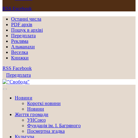
RSS
Facebook
Останні числа
PDF архів
Пошук в архіві
Передплата
Рекляма
Альманахи
Веселка
Книжки
RSS
Facebook
Передплата
Новини
Короткі новини
Новини
Життя громади
УНСоюз
Фундація ім. І. Багряного
Посмертна згадка
Культура