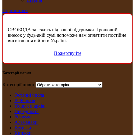
Швеція
Підпишіться
СВОБОДА залежить від вашої підтримки. Грошовий
внесок у будь-якій сумі допоможе нам оплатити постійне
висвітлення війни в Україні.
Пожертвуйте
Категорії новин
Категорії новин
Останні числа
PDF архів
Пошук в архіві
Передплата
Рекляма
Альманахи
Веселка
Книжки