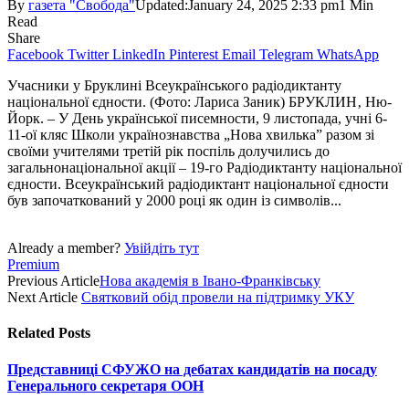
By
газета "Свобода"
Updated:
January 24, 2025 2:33 pm
1 Min
Read
Share
Facebook
Twitter
LinkedIn
Pinterest
Email
Telegram
WhatsApp
Учасники у Бруклині Всеукраїнського радіодиктанту
національної єдности. (Фото: Лариса Заник) БРУКЛИН‚ Ню-
Йорк. – У День української писемности, 9 листопада, учні 6-
11-ої кляс Школи українознавства „Нова хвилька” разом зі
своїми учителями третій рік поспіль долучились до
загальнонаціональної акції – 19-го Радіодиктанту національної
єдности. Всеукраїнський радіодиктант національної єдности
був започаткований у 2000 році як один із символів...
Already a member?
Увійдіть тут
Premium
Previous Article
Нова академія в Івано-Франківську
Next Article
Святковий обід провели на підтримку УКУ
Related
Posts
Представниці СФУЖО на дебатах кандидатів на посаду
Генерального секретаря ООН