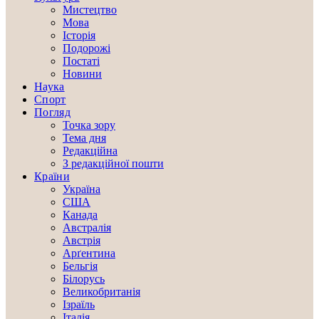
Мистецтво
Мова
Історія
Подорожі
Постаті
Новини
Наука
Спорт
Погляд
Точка зору
Тема дня
Редакційна
З редакційної пошти
Країни
Україна
США
Канада
Австралія
Австрія
Арґентина
Бельгія
Білорусь
Великобританія
Ізраїль
Італія