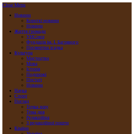
Close Menu
Новини
Короткі новини
Новини
Життя громади
УНСоюз
Фундація ім. І. Багряного
Посмертна згадка
Культура
Мистецтво
Мова
Історія
Подорожі
Постаті
Новини
Наука
Спорт
Погляд
Точка зору
Тема дня
Редакційна
З редакційної пошти
Країни
Україна