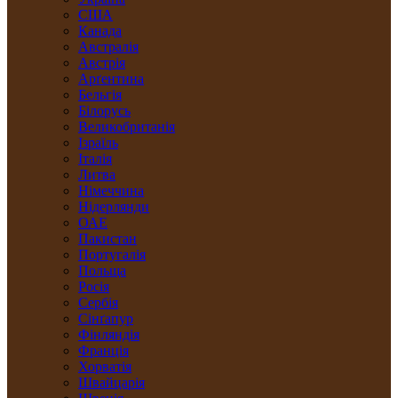
США
Канада
Австралія
Австрія
Арґентина
Бельгія
Білорусь
Великобританія
Ізраїль
Італія
Литва
Німеччина
Нідерлянди
ОАЕ
Пакистан
Португалія
Польща
Росія
Сербія
Сінґапур
Фінляндія
Франція
Хорватія
Швайцарія