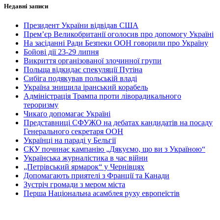
Недавні записи
Президент України відвідав США
Прем’єр Великобританії оголосив про допомогу Україні
На засіданні Ради Безпеки ООН говорили про Україну
Бойові дії 23-29 липня
Викриття організованої злочинної групи
Польща відкидає спекуляції Путіна
Сибіга подякував польській владі
Україна знищила іранський корабель
Адміністрація Трампа проти ліворадикального
тероризму
Чикаґо допомагає Україні
Представниці СФУЖО на дебатах кандидатів на посаду
Генерального секретаря ООН
Українці на параді у Бельгії
СКУ починає кампанію „Дякуємо, що ви з Україною“
Українська журналістика в час війни
„Петрівський ярмарок“ у Чернівцях
Допомагають приятелі з Франції та Канади
Зустріч громади з мером міста
Перша Національна асамблея руху европеїстів