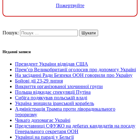
Пожертвуйте
Пошук:
Недавні записи
Президент України відвідав США
Прем’єр Великобританії оголосив про допомогу Україні
На засіданні Ради Безпеки ООН говорили про Україну
Бойові дії 23-29 липня
Викриття організованої злочинної групи
Польща відкидає спекуляції Путіна
Сибіга подякував польській владі
Україна знищила іранський корабель
Адміністрація Трампа проти ліворадикального
тероризму
Чикаґо допомагає Україні
Представниці СФУЖО на дебатах кандидатів на посаду
Генерального секретаря ООН
Українці на параді у Бельгії