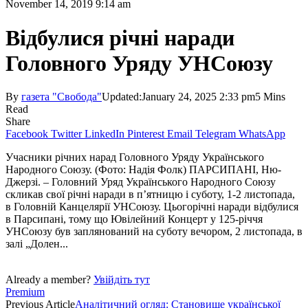
November 14, 2019 9:14 am
Відбулися річні наради
Головного Уряду УНСоюзу
By
газета "Свобода"
Updated:
January 24, 2025 2:33 pm
5 Mins
Read
Share
Facebook
Twitter
LinkedIn
Pinterest
Email
Telegram
WhatsApp
Учасники річних нарад Головного Уряду Українського
Народного Союзу. (Фото: Надія Фолк) ПАРСИПАНІ, Ню-
Джерзі. – Головний Уряд Українського Народного Союзу
скликав свої річні наради в п’ятницю і суботу, 1-2 листопада,
в Головній Канцелярії УНСоюзу. Цьогорічні наради відбулися
в Парсипані, тому що Ювілейний Концерт у 125-річчя
УНСоюзу був заплянований на суботу вечором, 2 листопада, в
залі „Долен...
Already a member?
Увійдіть тут
Premium
Previous Article
Аналітичний огляд: Становище української