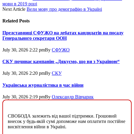
мови в 2019 році
Next Article
Вели мову про демографію в Україні
Related
Posts
Представниці СФУЖО на дебатах кандидатів на посаду
Генерального секретаря ООН
July 30, 2026 2:22 pm
By
СФУЖО
СКУ починає кампанію „Дякуємо, що ви з Україною“
July 30, 2026 2:20 pm
By
СКУ
Українська журналістика в час війни
July 30, 2026 2:19 pm
By
Олександр Вівчарик
СВОБОДА залежить від вашої підтримки. Грошовий
внесок у будь-якій сумі допоможе нам оплатити постійне
висвітлення війни в Україні.