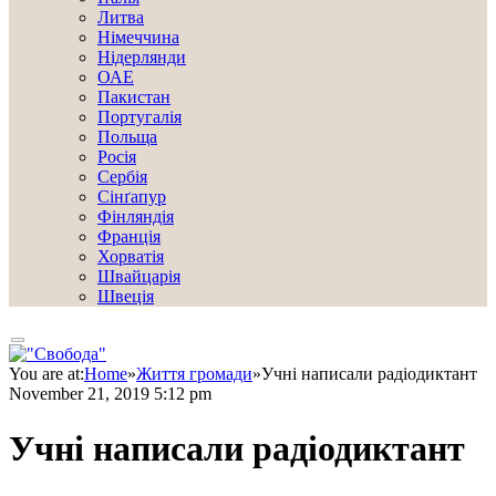
Литва
Німеччина
Нідерлянди
ОАЕ
Пакистан
Португалія
Польща
Росія
Сербія
Сінґапур
Фінляндія
Франція
Хорватія
Швайцарія
Швеція
You are at:
Home
»
Життя громади
»
Учні написали радіодиктант
November 21, 2019 5:12 pm
Учні написали радіодиктант