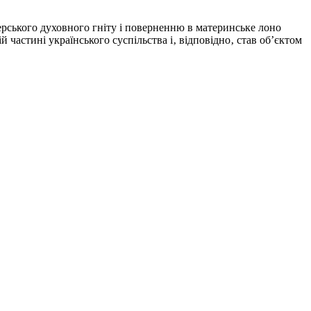
ерського духовного гніту і поверненню в материнське лоно
астині українського суспільства і‚ відповідно‚ став об’єктом