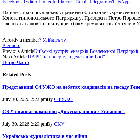
Facebook
Twitter
LinkedIn
Pinterest
Email
Telegram
WhatsApp
Наполегливо і послідовно сприяючи об’єднанню українського пр
Константинопольського Патріярхату‚ Президент Петро Порошенко
злісних нападків та інсинуацій з боку кремлівської аґентури в У
Already a member?
Увійдіть тут
Premium
Previous Article
Київські зустрічі екзархів Вселенської Патріярхії
Next Article
ПАРЕ не повернула делеґацію Росії
Петро Часто
Related
Posts
Представниці СФУЖО на дебатах кандидатів на посаду Ген
July 30, 2026 2:22 pm
By
СФУЖО
СКУ починає кампанію „Дякуємо, що ви з Україною“
July 30, 2026 2:20 pm
By
СКУ
Українська журналістика в час війни