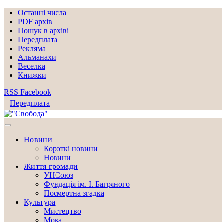
Останні числа
PDF архів
Пошук в архіві
Передплата
Рекляма
Альманахи
Веселка
Книжки
RSS
Facebook
Передплата
Новини
Короткі новини
Новини
Життя громади
УНСоюз
Фундація ім. І. Багряного
Посмертна згадка
Культура
Мистецтво
Мова