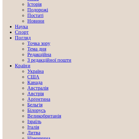
Історія
Подорожі
Постаті
Новини
Наука
Спорт
Погляд
Точка зору
Тема дня
Редакційна
З редакційної пошти
Країни
Україна
США
Канада
Австралія
Австрія
Арґентина
Бельгія
Білорусь
Великобританія
Ізраїль
Італія
Литва
Німеччина