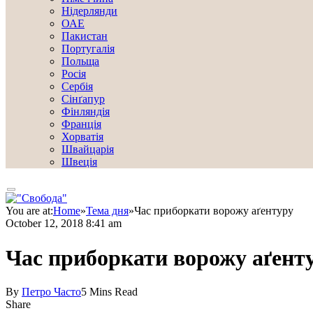
Нідерлянди
ОАЕ
Пакистан
Португалія
Польща
Росія
Сербія
Сінґапур
Фінляндія
Франція
Хорватія
Швайцарія
Швеція
You are at:
Home
»
Тема дня
»
Час приборкати ворожу аґентуру
October 12, 2018 8:41 am
Час приборкати ворожу аґент
By
Петро Часто
5 Mins Read
Share