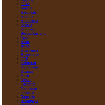
США
Канада
Австралія
Австрія
Арґентина
Бельгія
Білорусь
Великобританія
Ізраїль
Італія
Литва
Німеччина
Нідерлянди
ОАЕ
Пакистан
Португалія
Польща
Росія
Сербія
Сінґапур
Фінляндія
Франція
Хорватія
Швайцарія