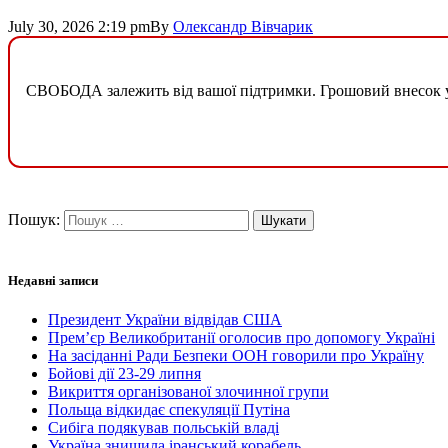
July 30, 2026 2:19 pm
By
Олександр Вівчарик
СВОБОДА залежить від вашої підтримки. Грошовий внесок у б
Пошук:
Недавні записи
Президент України відвідав США
Прем’єр Великобританії оголосив про допомогу Україні
На засіданні Ради Безпеки ООН говорили про Україну
Бойові дії 23-29 липня
Викриття організованої злочинної групи
Польща відкидає спекуляції Путіна
Сибіга подякував польській владі
Україна знищила іранський корабель