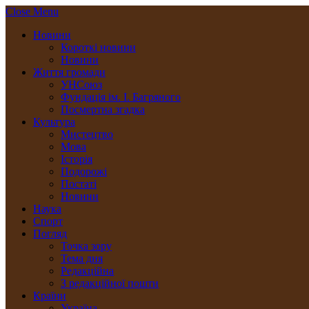
Close Menu
Новини
Короткі новини
Новини
Життя громади
УНСоюз
Фундація ім. І. Багряного
Посмертна згадка
Культура
Мистецтво
Мова
Історія
Подорожі
Постаті
Новини
Наука
Спорт
Погляд
Точка зору
Тема дня
Редакційна
З редакційної пошти
Країни
Україна