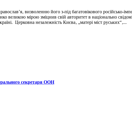
авослав’я‚ визволенню його з-під багатовікового російсько-імп
 великою мірою зміцнив свій авторитет в національно свідомій ч
країні. Церковна незалежність Києва‚ „матері міст руських“‚...
ерального секретаря ООН