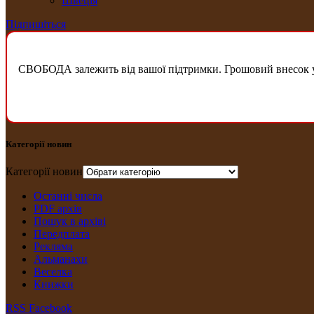
Швеція
Підпишіться
СВОБОДА залежить від вашої підтримки. Грошовий внесок у б
Категорії новин
Категорії новин
Останні числа
PDF архів
Пошук в архіві
Передплата
Рекляма
Альманахи
Веселка
Книжки
RSS
Facebook