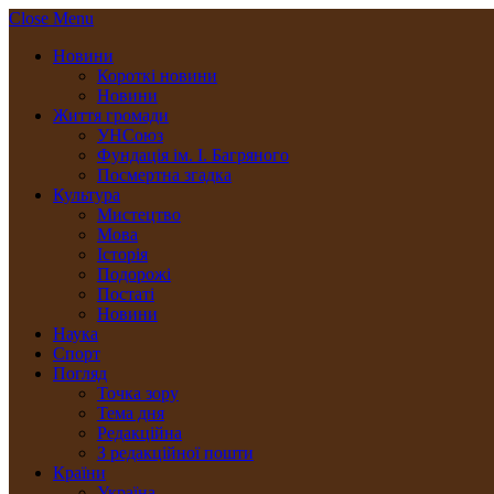
Close Menu
Новини
Короткі новини
Новини
Життя громади
УНСоюз
Фундація ім. І. Багряного
Посмертна згадка
Культура
Мистецтво
Мова
Історія
Подорожі
Постаті
Новини
Наука
Спорт
Погляд
Точка зору
Тема дня
Редакційна
З редакційної пошти
Країни
Україна