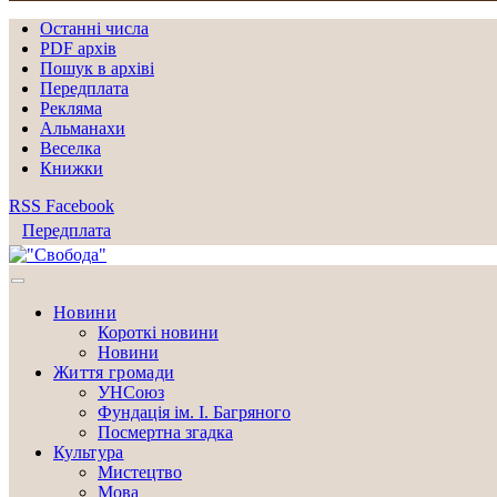
Останні числа
PDF архів
Пошук в архіві
Передплата
Рекляма
Альманахи
Веселка
Книжки
RSS
Facebook
Передплата
Новини
Короткі новини
Новини
Життя громади
УНСоюз
Фундація ім. І. Багряного
Посмертна згадка
Культура
Мистецтво
Мова