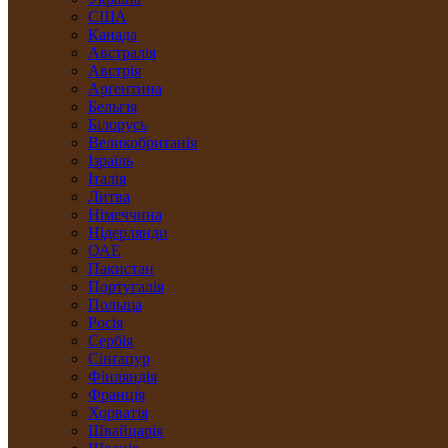
США
Канада
Австралія
Австрія
Арґентина
Бельгія
Білорусь
Великобританія
Ізраїль
Італія
Литва
Німеччина
Нідерлянди
ОАЕ
Пакистан
Португалія
Польща
Росія
Сербія
Сінґапур
Фінляндія
Франція
Хорватія
Швайцарія