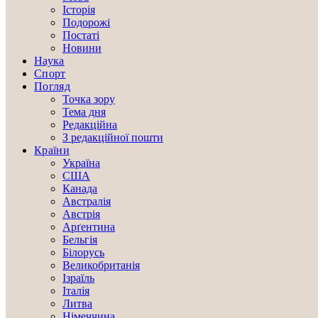
Історія
Подорожі
Постаті
Новини
Наука
Спорт
Погляд
Точка зору
Тема дня
Редакційна
З редакційної пошти
Країни
Україна
США
Канада
Австралія
Австрія
Арґентина
Бельгія
Білорусь
Великобританія
Ізраїль
Італія
Литва
Німеччина