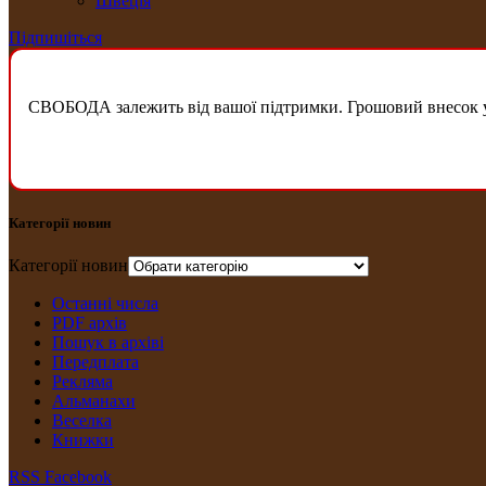
Швеція
Підпишіться
СВОБОДА залежить від вашої підтримки. Грошовий внесок у б
Категорії новин
Категорії новин
Останні числа
PDF архів
Пошук в архіві
Передплата
Рекляма
Альманахи
Веселка
Книжки
RSS
Facebook