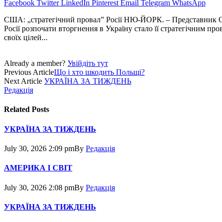
Facebook
Twitter
LinkedIn
Pinterest
Email
Telegram
WhatsApp
США: „стратегічний провал” Росії НЮ-ЙОРК. – Представник СШ
Росії розпочати вторгнення в Україну стало її стратегічним пр
своїх цілей...
Already a member?
Увійдіть тут
Previous Article
Що і хто шкодить Польщі?
Next Article
УКРАЇНА ЗА ТИЖДЕНЬ
Редакція
Related
Posts
УКРАЇНА ЗА ТИЖДЕНЬ
July 30, 2026 2:09 pm
By
Редакція
АМЕРИКА І СВІТ
July 30, 2026 2:08 pm
By
Редакція
УКРАЇНА ЗА ТИЖДЕНЬ