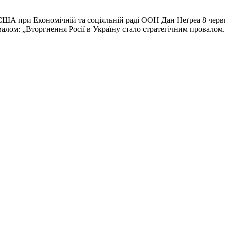
А при Економічній та соціяльній раді ООН Дан Неґреа 8 червня
овалом: „Вторгнення Росії в Україну стало стратегічним провалом