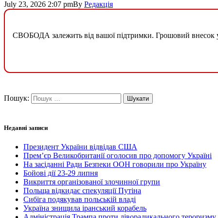
July 23, 2026 2:07 pm
By
Редакція
СВОБОДА залежить від вашої підтримки. Грошовий внесок у б
Пошук:
Недавні записи
Президент України відвідав США
Прем’єр Великобританії оголосив про допомогу Україні
На засіданні Ради Безпеки ООН говорили про Україну
Бойові дії 23-29 липня
Викриття організованої злочинної групи
Польща відкидає спекуляції Путіна
Сибіга подякував польській владі
Україна знищила іранський корабель
Адміністрація Трампа проти ліворадикального тероризму