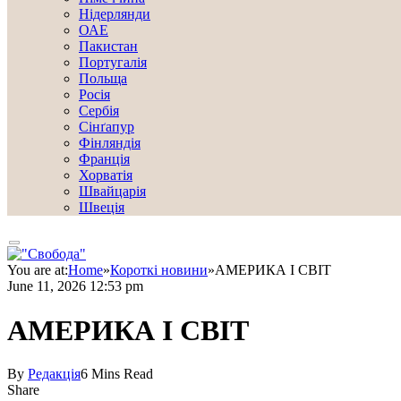
Нідерлянди
ОАЕ
Пакистан
Португалія
Польща
Росія
Сербія
Сінґапур
Фінляндія
Франція
Хорватія
Швайцарія
Швеція
You are at:
Home
»
Короткі новини
»
АМЕРИКА І СВІТ
June 11, 2026 12:53 pm
АМЕРИКА І СВІТ
By
Редакція
6 Mins Read
Share