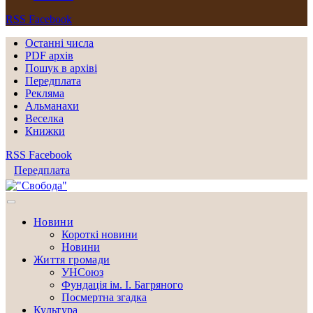
RSS
Facebook
Останні числа
PDF архів
Пошук в архіві
Передплата
Рекляма
Альманахи
Веселка
Книжки
RSS
Facebook
Передплата
Новини
Короткі новини
Новини
Життя громади
УНСоюз
Фундація ім. І. Багряного
Посмертна згадка
Культура