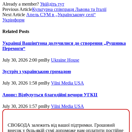
Already a member?
Увійдіть тут
Previous Article
Культурна співпраця Львова та Італії
Next Article
Апель СУМ в „Українському селі“
Укрінформ
Related
Posts
Українці Вашінґтона долучилися до створення „Рушника
Перемоги“
July 30, 2026 2:00 pm
By
Ukrainе House
Зустріч з українською громадою
July 30, 2026 1:58 pm
By
Vilni Media USA
Анонс: Відбудуться благодійні вечори УГКЦ
July 30, 2026 1:57 pm
By
Vilni Media USA
СВОБОДА залежить від вашої підтримки. Грошовий
внесок у будь-якій сумі допоможе нам оплатити постійне