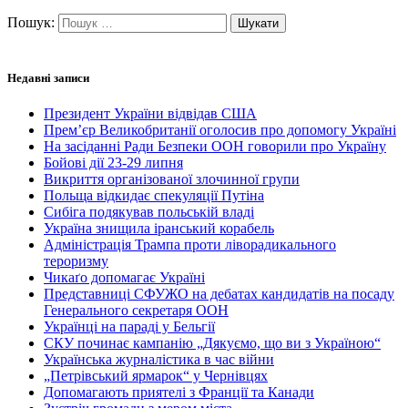
Пошук:
Недавні записи
Президент України відвідав США
Прем’єр Великобританії оголосив про допомогу Україні
На засіданні Ради Безпеки ООН говорили про Україну
Бойові дії 23-29 липня
Викриття організованої злочинної групи
Польща відкидає спекуляції Путіна
Сибіга подякував польській владі
Україна знищила іранський корабель
Адміністрація Трампа проти ліворадикального
тероризму
Чикаґо допомагає Україні
Представниці СФУЖО на дебатах кандидатів на посаду
Генерального секретаря ООН
Українці на параді у Бельгії
СКУ починає кампанію „Дякуємо, що ви з Україною“
Українська журналістика в час війни
„Петрівський ярмарок“ у Чернівцях
Допомагають приятелі з Франції та Канади