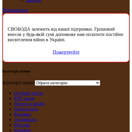
Швеція
Підпишіться
СВОБОДА залежить від вашої підтримки. Грошовий
внесок у будь-якій сумі допоможе нам оплатити постійне
висвітлення війни в Україні.
Пожертвуйте
Категорії новин
Категорії новин
Останні числа
PDF архів
Пошук в архіві
Передплата
Рекляма
Альманахи
Веселка
Книжки