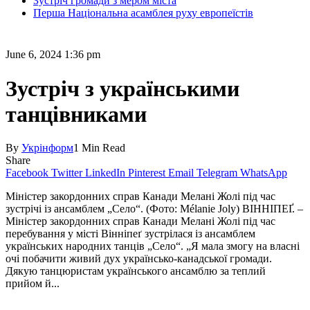
Зустріч громади з мером міста
Перша Національна асамблея руху европеїстів
June 6, 2024 1:36 pm
Зустріч з українськими
танцівниками
By
Укрінформ
1 Min Read
Share
Facebook
Twitter
LinkedIn
Pinterest
Email
Telegram
WhatsApp
Міністер закордонних справ Канади Мелані Жолі під час
зустрічі із ансамблем „Село“. (Фото: Mélanie Joly) ВІННІПЕҐ. –
Міністер закордонних справ Канади Мелані Жолі під час
перебування у місті Вінніпеґ зустрілася із ансамблем
українських народних танців „Село“. „Я мала змогу на власні
очі побачити живий дух українсько-канадської громади.
Дякую танцюристам українського ансамблю за теплий
прийом й...