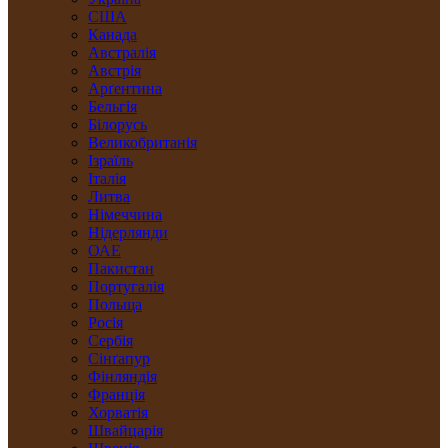
США
Канада
Австралія
Австрія
Арґентина
Бельгія
Білорусь
Великобританія
Ізраїль
Італія
Литва
Німеччина
Нідерлянди
ОАЕ
Пакистан
Португалія
Польща
Росія
Сербія
Сінґапур
Фінляндія
Франція
Хорватія
Швайцарія