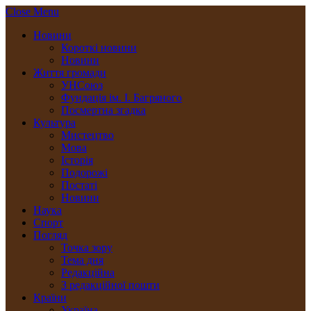
Close Menu
Новини
Короткі новини
Новини
Життя громади
УНСоюз
Фундація ім. І. Багряного
Посмертна згадка
Культура
Мистецтво
Мова
Історія
Подорожі
Постаті
Новини
Наука
Спорт
Погляд
Точка зору
Тема дня
Редакційна
З редакційної пошти
Країни
Україна