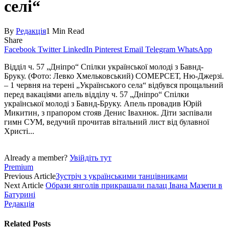
селі“
By
Редакція
1 Min Read
Share
Facebook
Twitter
LinkedIn
Pinterest
Email
Telegram
WhatsApp
Відділ ч. 57 „Дніпро“ Спілки української молоді з Бавнд-
Бруку. (Фото: Левко Хмельковський) СОМЕРСЕТ, Ню-Джерзі.
– 1 червня на терені „Українського села“ відбувся прощальний
перед вакаціями апель відділу ч. 57 „Дніпро“ Спілки
української молоді з Бавнд-Бруку. Апель провадив Юрій
Микитин, з прапором стояв Денис Івахнюк. Діти заспівали
гимн СУМ, ведучий прочитав вітальний лист від булавної
Христі...
Already a member?
Увійдіть тут
Premium
Previous Article
Зустріч з українськими танцівниками
Next Article
Образи янголів прикрашали палац Івана Мазепи в
Батурині
Редакція
Related
Posts