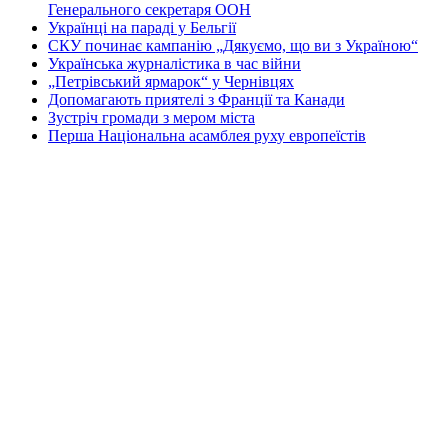
Генерального секретаря ООН
Українці на параді у Бельгії
СКУ починає кампанію „Дякуємо, що ви з Україною“
Українська журналістика в час війни
„Петрівський ярмарок“ у Чернівцях
Допомагають приятелі з Франції та Канади
Зустріч громади з мером міста
Перша Національна асамблея руху европеїстів
КОНТАКТИ
☎ (973) 292-9800 x 3040
Редактор
Адміністрація
Передплата
Рекляма
Вебмайстер
„СВОБОДА“ – ГАЗЕТА УКРАЇНСЬКОЇ
ГРОМАДИ В АМЕРИЦІ
„СВОБОДА“ заснована у 1893 році в США і є найстаршою у