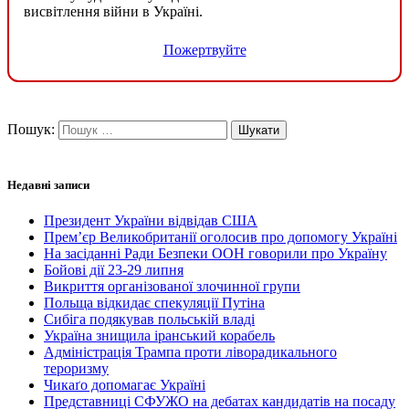
висвітлення війни в Україні.
Пожертвуйте
Пошук:
Недавні записи
Президент України відвідав США
Прем’єр Великобританії оголосив про допомогу Україні
На засіданні Ради Безпеки ООН говорили про Україну
Бойові дії 23-29 липня
Викриття організованої злочинної групи
Польща відкидає спекуляції Путіна
Сибіга подякував польській владі
Україна знищила іранський корабель
Адміністрація Трампа проти ліворадикального
тероризму
Чикаґо допомагає Україні
Представниці СФУЖО на дебатах кандидатів на посаду