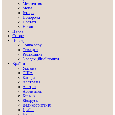
Мистецтво
Мова
Історія
Подорожі
Постаті
Новини
Наука
Спорт
Погляд
Точка зору
Тема дня
Редакційна
З редакційної пошти
Країни
Україна
США
Канада
Австралія
Австрія
Арґентина
Бельгія
Білорусь
Великобританія
Ізраїль
Італія