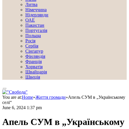
Литва
Німеччина
Нідерлянди
ОАЕ
Пакистан
Португалія
Польща
Росія
Сербія
Сінґапур
Фінляндія
Франція
Хорватія
Швайцарія
Швеція
You are at:
Home
»
Життя громади
»
Апель СУМ в „Українському
селі“
June 6, 2024 1:37 pm
Апель СУМ в „Українському