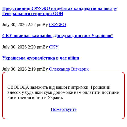
Представниці СФУЖО на дебатах кандидатів на посаду
Генерального секретаря ООН
July 30, 2026 2:22 pm
By
СФУЖО
СКУ починає кампанію „Дякуємо, що ви з Україною“
July 30, 2026 2:20 pm
By
СКУ
Українська журналістика в час війни
July 30, 2026 2:19 pm
By
Олександр Вівчарик
СВОБОДА залежить від вашої підтримки. Грошовий
внесок у будь-якій сумі допоможе нам оплатити постійне
висвітлення війни в Україні.
Пожертвуйте