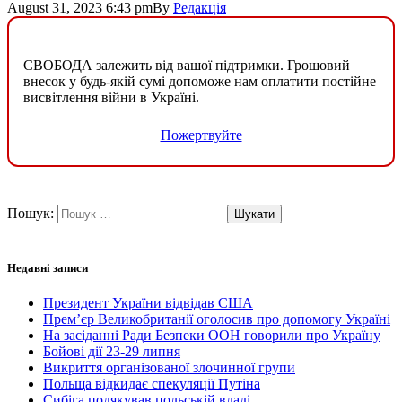
August 31, 2023 6:43 pm
By
Редакція
СВОБОДА залежить від вашої підтримки. Грошовий
внесок у будь-якій сумі допоможе нам оплатити постійне
висвітлення війни в Україні.
Пожертвуйте
Пошук:
Недавні записи
Президент України відвідав США
Прем’єр Великобританії оголосив про допомогу Україні
На засіданні Ради Безпеки ООН говорили про Україну
Бойові дії 23-29 липня
Викриття організованої злочинної групи
Польща відкидає спекуляції Путіна
Сибіга подякував польській владі