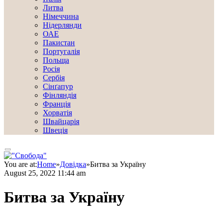
Литва
Німеччина
Нідерлянди
ОАЕ
Пакистан
Португалія
Польща
Росія
Сербія
Сінґапур
Фінляндія
Франція
Хорватія
Швайцарія
Швеція
You are at:
Home
»
Довідка
»
Битва за Україну
August 25, 2022 11:44 am
Битва за Україну