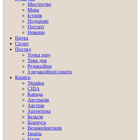
Мистецтво
Мова
Історія
Подорожі
Постаті
Новини
Наука
Спорт
Погляд
Точка зору
Тема дня
Редакційна
З редакційної пошти
Країни
Україна
США
Канада
Австралія
Австрія
Арґентина
Бельгія
Білорусь
Великобританія
Ізраїль
Італія