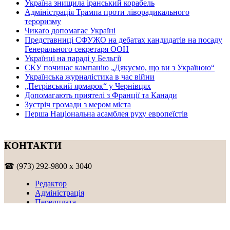
Україна знищила іранський корабель
Адміністрація Трампа проти ліворадикального
тероризму
Чикаґо допомагає Україні
Представниці СФУЖО на дебатах кандидатів на посаду
Генерального секретаря ООН
Українці на параді у Бельгії
СКУ починає кампанію „Дякуємо, що ви з Україною“
Українська журналістика в час війни
„Петрівський ярмарок“ у Чернівцях
Допомагають приятелі з Франції та Канади
Зустріч громади з мером міста
Перша Національна асамблея руху европеїстів
КОНТАКТИ
☎ (973) 292-9800 x 3040
Редактор
Адміністрація
Передплата
Рекляма
Вебмайстер