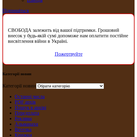
Швеція
Підпишіться
СВОБОДА залежить від вашої підтримки. Грошовий
внесок у будь-якій сумі допоможе нам оплатити постійне
висвітлення війни в Україні.
Пожертвуйте
Категорії новин
Категорії новин
Останні числа
PDF архів
Пошук в архіві
Передплата
Рекляма
Альманахи
Веселка
Книжки