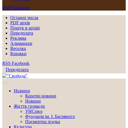
RSS
Facebook
Останні числа
PDF архів
Пошук в архіві
Передплата
Рекляма
Альманахи
Веселка
Книжки
RSS
Facebook
Передплата
Новини
Короткі новини
Новини
Життя громади
УНСоюз
Фундація ім. І. Багряного
Посмертна згадка
Культура