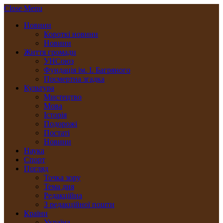
Close Menu
Новини
Короткі новини
Новини
Життя громади
УНСоюз
Фундація ім. І. Багряного
Посмертна згадка
Культура
Мистецтво
Мова
Історія
Подорожі
Постаті
Новини
Наука
Спорт
Погляд
Точка зору
Тема дня
Редакційна
З редакційної пошти
Країни
Україна