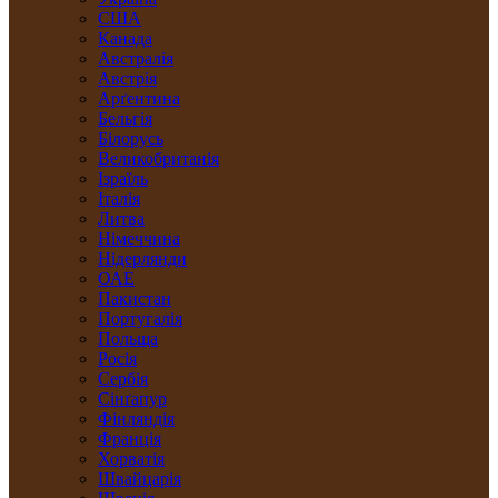
США
Канада
Австралія
Австрія
Арґентина
Бельгія
Білорусь
Великобританія
Ізраїль
Італія
Литва
Німеччина
Нідерлянди
ОАЕ
Пакистан
Португалія
Польща
Росія
Сербія
Сінґапур
Фінляндія
Франція
Хорватія
Швайцарія