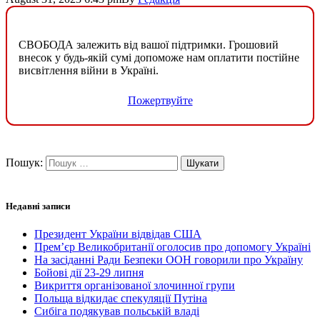
СВОБОДА залежить від вашої підтримки. Грошовий
внесок у будь-якій сумі допоможе нам оплатити постійне
висвітлення війни в Україні.
Пожертвуйте
Пошук:
Недавні записи
Президент України відвідав США
Прем’єр Великобританії оголосив про допомогу Україні
На засіданні Ради Безпеки ООН говорили про Україну
Бойові дії 23-29 липня
Викриття організованої злочинної групи
Польща відкидає спекуляції Путіна
Сибіга подякував польській владі