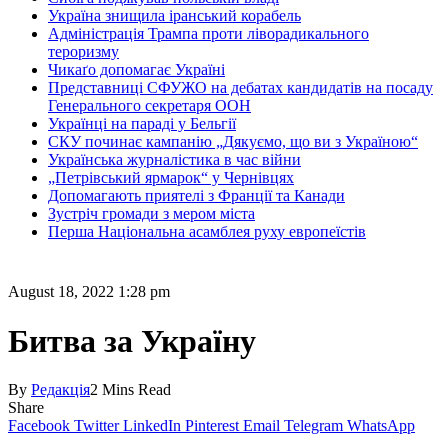
Україна знищила іранський корабель
Адміністрація Трампа проти ліворадикального
тероризму
Чикаґо допомагає Україні
Представниці СФУЖО на дебатах кандидатів на посаду
Генерального секретаря ООН
Українці на параді у Бельгії
СКУ починає кампанію „Дякуємо, що ви з Україною“
Українська журналістика в час війни
„Петрівський ярмарок“ у Чернівцях
Допомагають приятелі з Франції та Канади
Зустріч громади з мером міста
Перша Національна асамблея руху европеїстів
August 18, 2022 1:28 pm
Битва за Україну
By
Редакція
2 Mins Read
Share
Facebook
Twitter
LinkedIn
Pinterest
Email
Telegram
WhatsApp