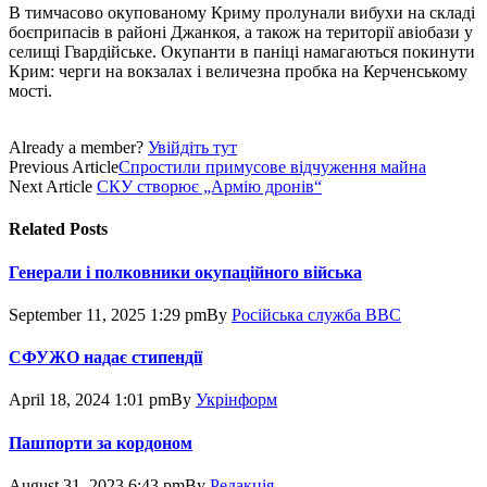
В тимчасово окупованому Криму пролунали вибухи на складі
боєприпасів в районі Джанкоя, а також на території авіобази у
селищі Гвардійське. Окупанти в паніці намагаються покинути
Крим: черги на вокзалах і величезна пробка на Керченському
мості.
Already a member?
Увійдіть тут
Previous Article
Спростили примусове відчуження майна
Next Article
СКУ створює „Армію дронів“
Related
Posts
Генерали і полковники окупаційного війська
September 11, 2025 1:29 pm
By
Російська служба BBC
СФУЖО надає стипендії
April 18, 2024 1:01 pm
By
Укрінформ
Пашпорти за кордоном
August 31, 2023 6:43 pm
By
Редакція