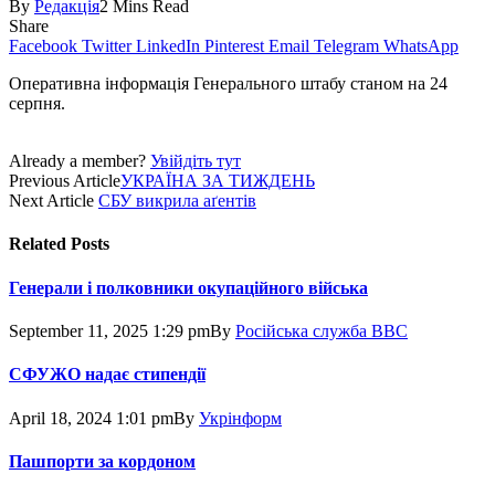
By
Редакція
2 Mins Read
Share
Facebook
Twitter
LinkedIn
Pinterest
Email
Telegram
WhatsApp
Оперативна інформація Генерального штабу станом на 24
серпня.
Already a member?
Увійдіть тут
Previous Article
УКРАЇНА ЗА ТИЖДЕНЬ
Next Article
СБУ викрила аґентів
Related
Posts
Генерали і полковники окупаційного війська
September 11, 2025 1:29 pm
By
Російська служба BBC
СФУЖО надає стипендії
April 18, 2024 1:01 pm
By
Укрінформ
Пашпорти за кордоном