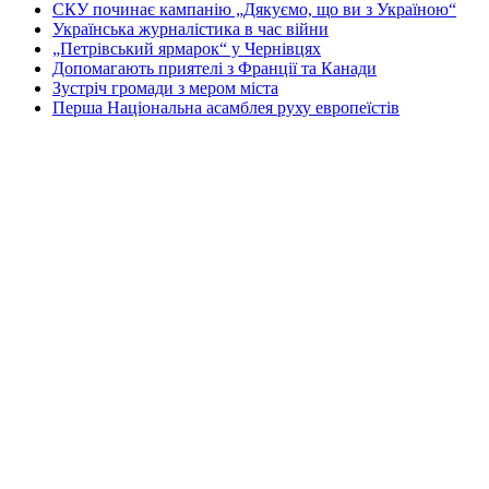
СКУ починає кампанію „Дякуємо, що ви з Україною“
Українська журналістика в час війни
„Петрівський ярмарок“ у Чернівцях
Допомагають приятелі з Франції та Канади
Зустріч громади з мером міста
Перша Національна асамблея руху европеїстів
КОНТАКТИ
☎ (973) 292-9800 x 3040
Редактор
Адміністрація
Передплата
Рекляма
Вебмайстер
„СВОБОДА“ – ГАЗЕТА УКРАЇНСЬКОЇ
ГРОМАДИ В АМЕРИЦІ
„СВОБОДА“ заснована у 1893 році в США і є найстаршою у
світі україномовною газетою що видається безперервно. Від
1921 року до 1998 року була єдиним поза Україною щоденним