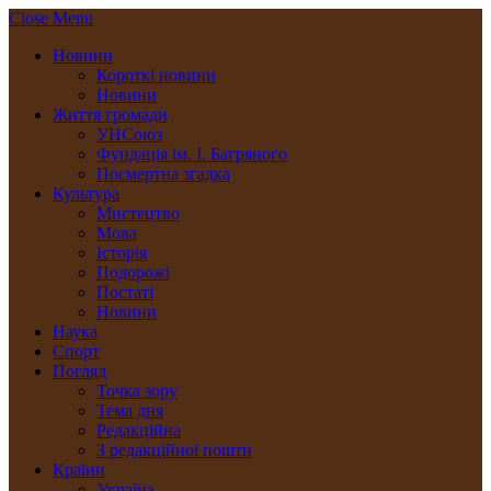
Close Menu
Новини
Короткі новини
Новини
Життя громади
УНСоюз
Фундація ім. І. Багряного
Посмертна згадка
Культура
Мистецтво
Мова
Історія
Подорожі
Постаті
Новини
Наука
Спорт
Погляд
Точка зору
Тема дня
Редакційна
З редакційної пошти
Країни
Україна