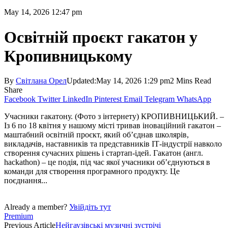
May 14, 2026 12:47 pm
Освітній проєкт гакатон у
Кропивницькому
By
Світлана Орел
Updated:
May 14, 2026 1:29 pm
2 Mins Read
Share
Facebook
Twitter
LinkedIn
Pinterest
Email
Telegram
WhatsApp
Учасники гакатону. (Фото з інтернету) КРОПИВНИЦЬКИЙ. –
Із 6 по 18 квітня у нашому місті тривав іноваційний гакатон –
маштабний освітній проєкт, який об’єднав школярів,
викладачів, наставників та представників ІТ-індустрії навколо
створення сучасних рішень і стартап-ідей. Гакатон (англ.
hackathon) – це подія, під час якої учасники об’єд­нуються в
команди для створення програмного продукту. Це
поєднання...
Already a member?
Увійдіть тут
Premium
Previous Article
Нейгаузівські музичні зустрічі