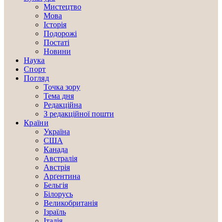
Мистецтво
Мова
Історія
Подорожі
Постаті
Новини
Наука
Спорт
Погляд
Точка зору
Тема дня
Редакційна
З редакційної пошти
Країни
Україна
США
Канада
Австралія
Австрія
Арґентина
Бельгія
Білорусь
Великобританія
Ізраїль
Італія