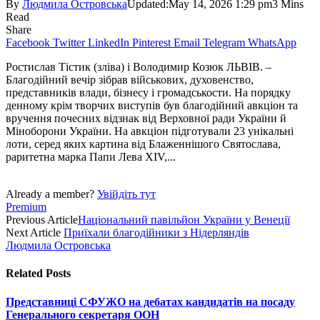
By
Людмила Островська
Updated:
May 14, 2026 1:29 pm
3 Mins
Read
Share
Facebook
Twitter
LinkedIn
Pinterest
Email
Telegram
WhatsApp
Ростислав Тістик (зліва) і Володимир Козюк ЛЬВІВ. –
Благодійний вечір зібрав військових, духовенство,
представників влади, бізнесу і громадськости. На порядку
денному крім творчих виступів був благодійний авкціон та
вручення почесних відзнак від Верховної ради України й
Міноборони України. На авкціон підготували 23 унікальні
лоти, серед яких картина від Блаженні­шого Святослава,
раритетна марка Папи Лева XIV,...
Already a member?
Увійдіть тут
Premium
Previous Article
Національний павільйон України у Венеції
Next Article
Приїхали благодійники з Нідерляндів
Людмила Островська
Related
Posts
Представниці СФУЖО на дебатах кандидатів на посаду
Генерального секретаря ООН