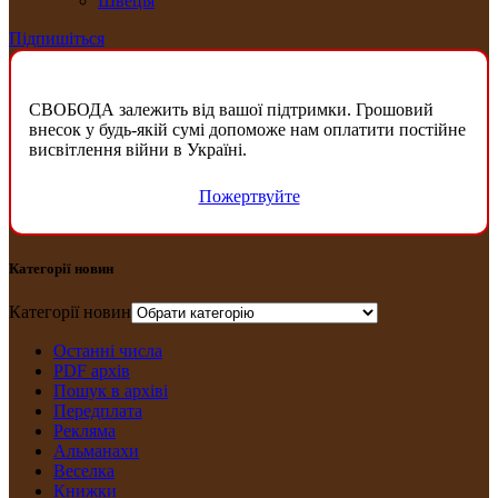
Швеція
Підпишіться
СВОБОДА залежить від вашої підтримки. Грошовий
внесок у будь-якій сумі допоможе нам оплатити постійне
висвітлення війни в Україні.
Пожертвуйте
Категорії новин
Категорії новин
Останні числа
PDF архів
Пошук в архіві
Передплата
Рекляма
Альманахи
Веселка
Книжки