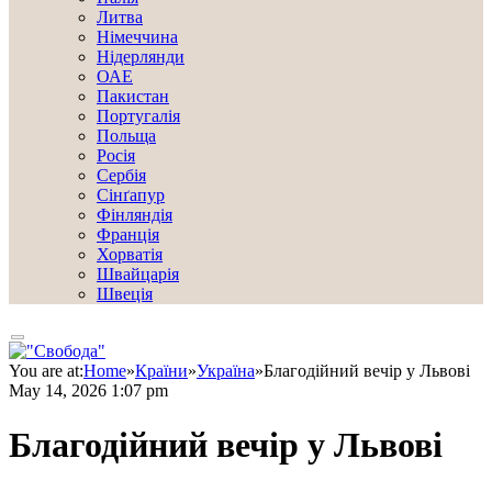
Литва
Німеччина
Нідерлянди
ОАЕ
Пакистан
Португалія
Польща
Росія
Сербія
Сінґапур
Фінляндія
Франція
Хорватія
Швайцарія
Швеція
You are at:
Home
»
Країни
»
Україна
»
Благодійний вечір у Львові
May 14, 2026 1:07 pm
Благодійний вечір у Львові