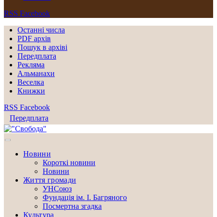
RSS
Facebook
Останні числа
PDF архів
Пошук в архіві
Передплата
Рекляма
Альманахи
Веселка
Книжки
RSS
Facebook
Передплата
Новини
Короткі новини
Новини
Життя громади
УНСоюз
Фундація ім. І. Багряного
Посмертна згадка
Культура