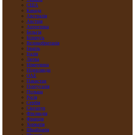
США
Канада
Австралія
Австрія
Арґентина
Бельгія
Білорусь
Великобританія
Ізраїль
Італія
Литва
Німеччина
Нідерлянди
ОАЕ
Пакистан
Португалія
Польща
Росія
Сербія
Сінґапур
Фінляндія
Франція
Хорватія
Швайцарія