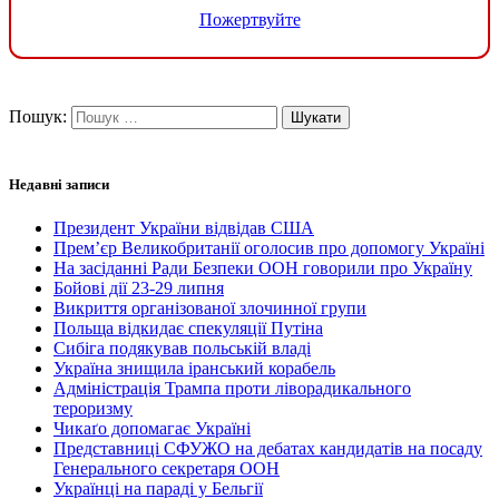
Пожертвуйте
Пошук:
Недавні записи
Президент України відвідав США
Прем’єр Великобританії оголосив про допомогу Україні
На засіданні Ради Безпеки ООН говорили про Україну
Бойові дії 23-29 липня
Викриття організованої злочинної групи
Польща відкидає спекуляції Путіна
Сибіга подякував польській владі
Україна знищила іранський корабель
Адміністрація Трампа проти ліворадикального
тероризму
Чикаґо допомагає Україні
Представниці СФУЖО на дебатах кандидатів на посаду
Генерального секретаря ООН
Українці на параді у Бельгії