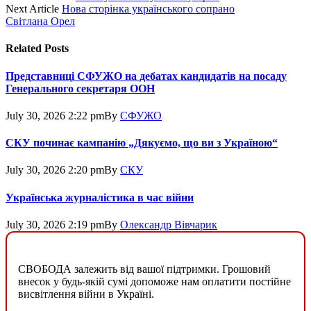
Next Article
Нова сторінка українського сопрано
Світлана Орел
Related
Posts
Представниці СФУЖО на дебатах кандидатів на посаду
Генерального секретаря ООН
July 30, 2026 2:22 pm
By
СФУЖО
СКУ починає кампанію „Дякуємо, що ви з Україною“
July 30, 2026 2:20 pm
By
СКУ
Українська журналістика в час війни
July 30, 2026 2:19 pm
By
Олександр Вівчарик
СВОБОДА залежить від вашої підтримки. Грошовий
внесок у будь-якій сумі допоможе нам оплатити постійне
висвітлення війни в Україні.