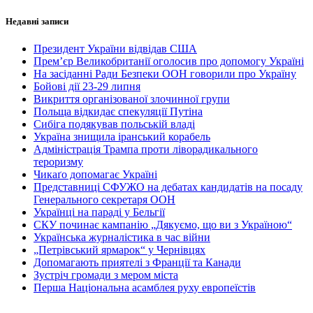
Недавні записи
Президент України відвідав США
Прем’єр Великобританії оголосив про допомогу Україні
На засіданні Ради Безпеки ООН говорили про Україну
Бойові дії 23-29 липня
Викриття організованої злочинної групи
Польща відкидає спекуляції Путіна
Сибіга подякував польській владі
Україна знищила іранський корабель
Адміністрація Трампа проти ліворадикального
тероризму
Чикаґо допомагає Україні
Представниці СФУЖО на дебатах кандидатів на посаду
Генерального секретаря ООН
Українці на параді у Бельгії
СКУ починає кампанію „Дякуємо, що ви з Україною“
Українська журналістика в час війни
„Петрівський ярмарок“ у Чернівцях
Допомагають приятелі з Франції та Канади
Зустріч громади з мером міста
Перша Національна асамблея руху европеїстів