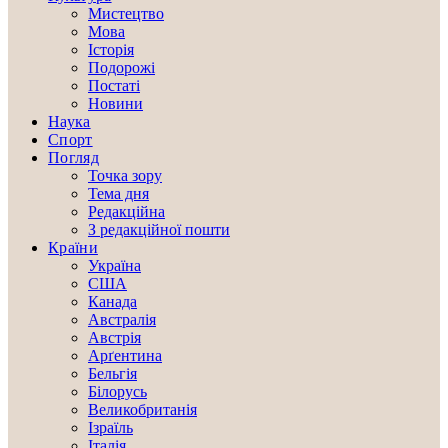
Мистецтво
Мова
Історія
Подорожі
Постаті
Новини
Наука
Спорт
Погляд
Точка зору
Тема дня
Редакційна
З редакційної пошти
Країни
Україна
США
Канада
Австралія
Австрія
Арґентина
Бельгія
Білорусь
Великобританія
Ізраїль
Італія