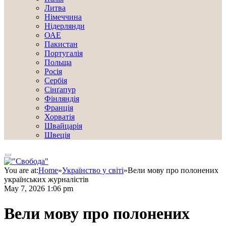
Литва
Німеччина
Нідерлянди
ОАЕ
Пакистан
Португалія
Польща
Росія
Сербія
Сінґапур
Фінляндія
Франція
Хорватія
Швайцарія
Швеція
You are at:
Home
»
Українство у світі
»
Вели мову про полонених
українських журналістів
May 7, 2026 1:06 pm
Вели мову про полонених