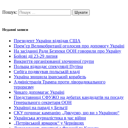
Пошук:
Недавні записи
Президент України відвідав США
Прем’єр Великобританії оголосив про допомогу Україні
На засіданні Ради Безпеки ООН говорили про Україну
Бойові дії 23-29 липня
Викриття організованої злочинної групи
Польща відкидає спекуляції Путіна
Сибіга подякував польській владі
Україна знищила іранський корабель
Адміністрація Трампа проти ліворадикального
тероризму
Чикаґо допомагає Україні
Представниці СФУЖО на дебатах кандидатів на посаду
Генерального секретаря ООН
Українці на параді у Бельгії
СКУ починає кампанію „Дякуємо, що ви з Україною“
Українська журналістика в час війни
„Петрівський ярмарок“ у Чернівцях