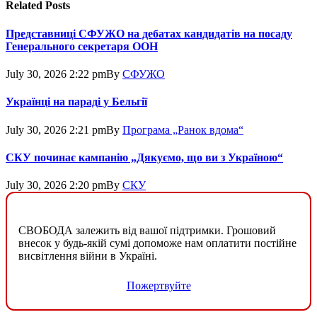
Related
Posts
Представниці СФУЖО на дебатах кандидатів на посаду
Генерального секретаря ООН
July 30, 2026 2:22 pm
By
СФУЖО
Українці на параді у Бельгії
July 30, 2026 2:21 pm
By
Програма „Ранок вдома“
СКУ починає кампанію „Дякуємо, що ви з Україною“
July 30, 2026 2:20 pm
By
СКУ
СВОБОДА залежить від вашої підтримки. Грошовий
внесок у будь-якій сумі допоможе нам оплатити постійне
висвітлення війни в Україні.
Пожертвуйте