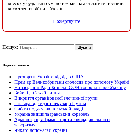
внесок у будь-якій сумі допоможе нам оплатити постійне
висвітлення війни в Україні.
Пожертвуйте
Пошук:
Недавні записи
Президент України відвідав США
Прем’єр Великобританії оголосив про допомогу Україні
На засіданні Ради Безпеки ООН говорили про Україну
Бойові дії 23-29 липня
Викриття організованої злочинної групи
Польща відкидає спекуляції Путіна
Сибіга подякував польській владі
Україна знищила іранський корабель
Адміністрація Трампа проти ліворадикального
тероризму
Чикаґо допомагає Україні