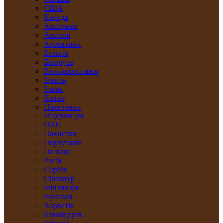
США
Канада
Австралія
Австрія
Арґентина
Бельгія
Білорусь
Великобританія
Ізраїль
Італія
Литва
Німеччина
Нідерлянди
ОАЕ
Пакистан
Португалія
Польща
Росія
Сербія
Сінґапур
Фінляндія
Франція
Хорватія
Швайцарія