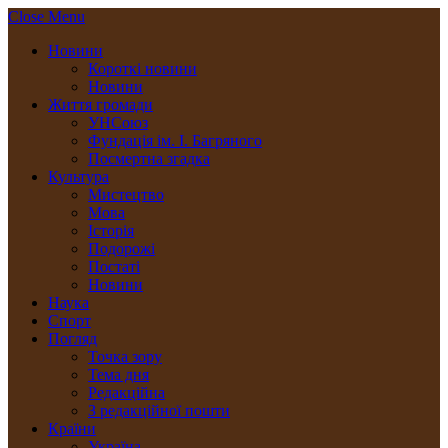
Close Menu
Новини
Короткі новини
Новини
Життя громади
УНСоюз
Фундація ім. І. Багряного
Посмертна згадка
Культура
Мистецтво
Мова
Історія
Подорожі
Постаті
Новини
Наука
Спорт
Погляд
Точка зору
Тема дня
Редакційна
З редакційної пошти
Країни
Україна