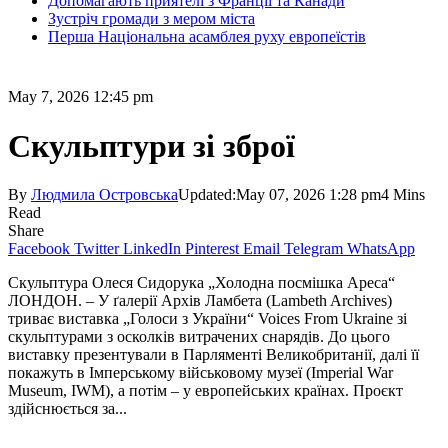
Допомагають приятелі з Франції та Канади
Зустріч громади з мером міста
Перша Національна асамблея руху европеїстів
May 7, 2026 12:45 pm
Скульптури зі зброї
By
Людмила Островська
Updated:
May 07, 2026 1:28 pm
4 Mins
Read
Share
Facebook
Twitter
LinkedIn
Pinterest
Email
Telegram
WhatsApp
Скульптура Олеся Сидорука „Холодна посмішка Ареса“
ЛОНДОН. – У ґалерії Архів Ламбета (Lambeth Archives)
триває виставка „Голоси з України“ Voices From Ukraine зі
скульптурами з осколків витрачених снарядів. До цього
виставку презентували в Парляменті Великобританії, далі її
покажуть в Імперському військовому музеї (Imperial War
Museum, IWM), а потім – у европейських країнах. Проєкт
здійснюється за...