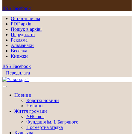
RSS
Facebook
Останні числа
PDF архів
Пошук в архіві
Передплата
Рекляма
Альманахи
Веселка
Книжки
RSS
Facebook
Передплата
Новини
Короткі новини
Новини
Життя громади
УНСоюз
Фундація ім. І. Багряного
Посмертна згадка
Культура