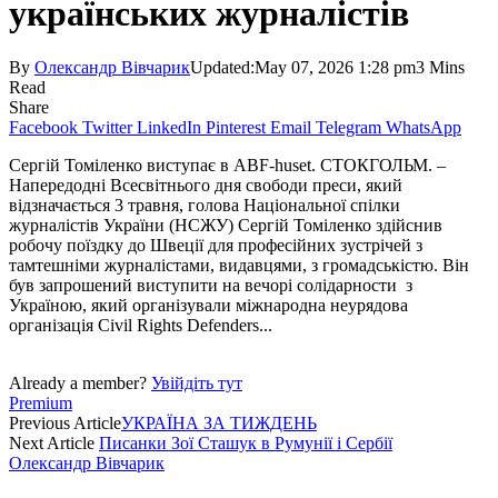
українських журналістів
By
Олександр Вівчарик
Updated:
May 07, 2026 1:28 pm
3 Mins
Read
Share
Facebook
Twitter
LinkedIn
Pinterest
Email
Telegram
WhatsApp
Сергій Томіленко виступає в ABF-huset. СТОКГОЛЬМ. –
Напередодні Всесвітнього дня свободи преси, який
відзначається 3 травня, голова Національної спілки
журналістів України (НСЖУ) Сергій Томіленко здійснив
робочу поїздку до Швеції для професійних зустрічей з
тамтешніми журналістами, видавцями, з громадськістю. Він
був запрошений виступити на вечорі солідарности з
Україною, який організували міжнародна неурядова
організація Civil Rights Defenders...
Already a member?
Увійдіть тут
Premium
Previous Article
УКРАЇНА ЗА ТИЖДЕНЬ
Next Article
Писанки Зої Сташук в Румунії і Сербії
Олександр Вівчарик