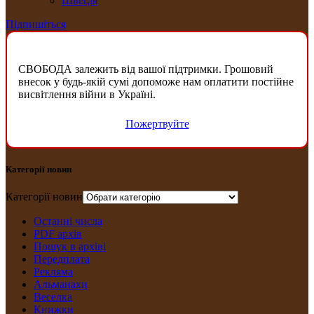
Швеція
Підпишіться
СВОБОДА залежить від вашої підтримки. Грошовий
внесок у будь-якій сумі допоможе нам оплатити постійне
висвітлення війни в Україні.
Пожертвуйте
Категорії новин
Категорії новин
Останні числа
PDF архів
Пошук в архіві
Передплата
Рекляма
Альманахи
Веселка
Книжки