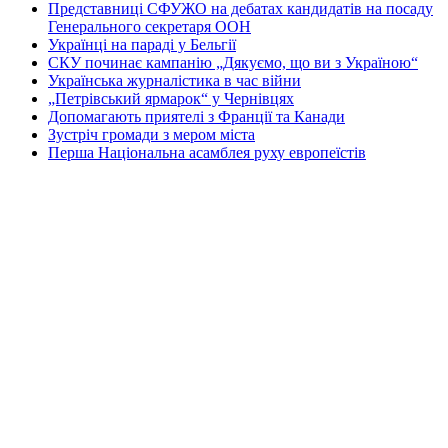
Представниці СФУЖО на дебатах кандидатів на посаду
Генерального секретаря ООН
Українці на параді у Бельгії
СКУ починає кампанію „Дякуємо, що ви з Україною“
Українська журналістика в час війни
„Петрівський ярмарок“ у Чернівцях
Допомагають приятелі з Франції та Канади
Зустріч громади з мером міста
Перша Національна асамблея руху европеїстів
КОНТАКТИ
☎ (973) 292-9800 x 3040
Редактор
Адміністрація
Передплата
Рекляма
Вебмайстер
„СВОБОДА“ – ГАЗЕТА УКРАЇНСЬКОЇ
ГРОМАДИ В АМЕРИЦІ