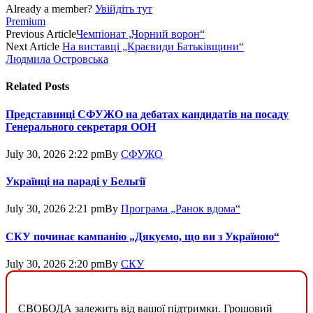
Already a member?
Увійдіть тут
Premium
Previous Article
Чемпіонат „Чорний ворон“
Next Article
На виставці „Краєвиди Батьківщини“
Людмила Островська
Related
Posts
Представниці СФУЖО на дебатах кандидатів на посаду
Генерального секретаря ООН
July 30, 2026 2:22 pm
By
СФУЖО
Українці на параді у Бельгії
July 30, 2026 2:21 pm
By
Програма „Ранок вдома“
СКУ починає кампанію „Дякуємо, що ви з Україною“
July 30, 2026 2:20 pm
By
СКУ
СВОБОДА залежить від вашої підтримки. Грошовий