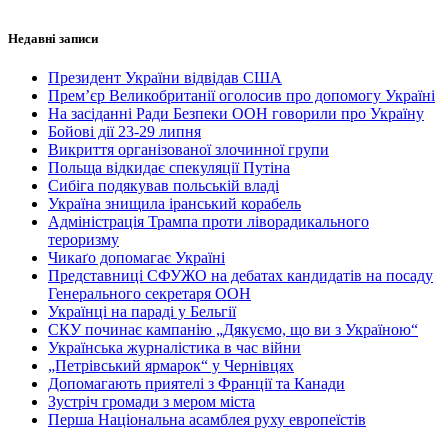
Недавні записи
Президент України відвідав США
Прем’єр Великобританії оголосив про допомогу Україні
На засіданні Ради Безпеки ООН говорили про Україну
Бойові дії 23-29 липня
Викриття організованої злочинної групи
Польща відкидає спекуляції Путіна
Сибіга подякував польській владі
Україна знищила іранський корабель
Адміністрація Трампа проти ліворадикального
тероризму
Чикаґо допомагає Україні
Представниці СФУЖО на дебатах кандидатів на посаду
Генерального секретаря ООН
Українці на параді у Бельгії
СКУ починає кампанію „Дякуємо, що ви з Україною“
Українська журналістика в час війни
„Петрівський ярмарок“ у Чернівцях
Допомагають приятелі з Франції та Канади
Зустріч громади з мером міста
Перша Національна асамблея руху европеїстів