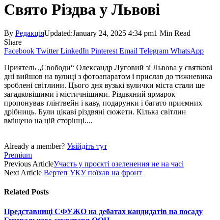
Свято Різдва у Львові
By
Редакція
Updated:
January 24, 2025 4:34 pm
1 Min Read
Share
Facebook
Twitter
LinkedIn
Pinterest
Email
Telegram
WhatsApp
Приятель „Свободи“ Олександр Луговий зі Львова у святкові
дні вийшов на вулиці з фотоапаратом і прислав до тижневика
зроблені світлини. Цього дня вузькі вулички міста стали ще
загадковішими і містичнішими. Різдвяний ярмарок
пропонував ґлінтвейн і каву, подарунки і багато приємних
дрібниць. Були цікаві різдвяні сюжети. Кілька світлин
вміщено на цій сторінці....
Already a member?
Увійдіть тут
Premium
Previous Article
Участь у проєкті озеленення не на часі
Next Article
Вертеп УКУ поїхав на фронт
Related
Posts
Представниці СФУЖО на дебатах кандидатів на посаду