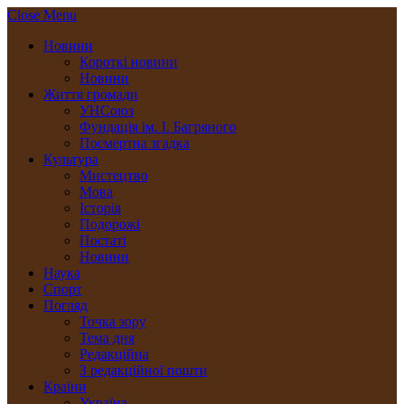
Close Menu
Новини
Короткі новини
Новини
Життя громади
УНСоюз
Фундація ім. І. Багряного
Посмертна згадка
Культура
Мистецтво
Мова
Історія
Подорожі
Постаті
Новини
Наука
Спорт
Погляд
Точка зору
Тема дня
Редакційна
З редакційної пошти
Країни
Україна