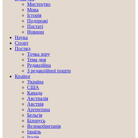
Мистецтво
Мова
Історія
Подорожі
Постаті
Новини
Наука
Спорт
Погляд
Точка зору
Тема дня
Редакційна
З редакційної пошти
Країни
Україна
США
Канада
Австралія
Австрія
Арґентина
Бельгія
Білорусь
Великобританія
Ізраїль
Італія