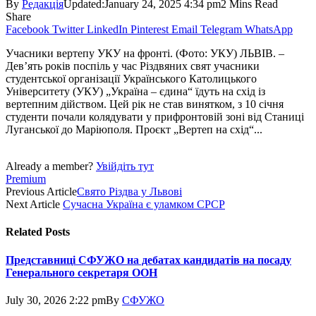
By
Редакція
Updated:
January 24, 2025 4:34 pm
2 Mins Read
Share
Facebook
Twitter
LinkedIn
Pinterest
Email
Telegram
WhatsApp
Учасники вертепу УКУ на фронті. (Фото: УКУ) ЛЬВІВ. –
Дев’ять років поспіль у час Різдвяних свят учасники
студентської організації Українського Католицького
Університету (УКУ) „Україна – єдина“ їдуть на схід із
вертепним дійством. Цей рік не став винятком, з 10 січня
студенти почали колядувати у прифронтовій зоні від Станиці
Луганської до Маріюполя. Проєкт „Вертеп на схід“...
Already a member?
Увійдіть тут
Premium
Previous Article
Свято Різдва у Львові
Next Article
Сучасна Україна є уламком СРСР
Related
Posts
Представниці СФУЖО на дебатах кандидатів на посаду
Генерального секретаря ООН
July 30, 2026 2:22 pm
By
СФУЖО