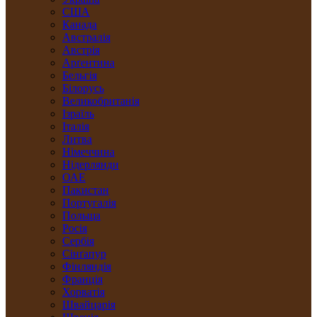
США
Канада
Австралія
Австрія
Арґентина
Бельгія
Білорусь
Великобританія
Ізраїль
Італія
Литва
Німеччина
Нідерлянди
ОАЕ
Пакистан
Португалія
Польща
Росія
Сербія
Сінґапур
Фінляндія
Франція
Хорватія
Швайцарія