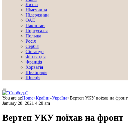
Литва
Німеччина
Нідерлянди
ОАЕ
Пакистан
Португалія
Польща
Росія
Сербія
Сінґапур
Фінляндія
Франція
Хорватія
Швайцарія
Швеція
You are at:
Home
»
Країни
»
Україна
»
Вертеп УКУ поїхав на фронт
January 28, 2021 4:28 am
Вертеп УКУ поїхав на фронт