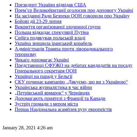
Президент України відвідав США
Прем’єр Великобританії оголосив про допомогу Україні
На засіданні Ради Безпеки ООН говорили про Україну
Бойові дії 23-29 липня
Викриття організованої злочинної групи
Польща відкидає спекуляції Путіна
Сибіга подякував польській владі
Україна знищила іранський корабель
Адміністрація Трампа проти ліворадикального
тероризму
Чикаґо допомагає Україні
Представниці СФУЖО на дебатах кандидатів на посаду
Генерального секретаря ООН
Українці на параді у Бельгії
СКУ починає кампанію „Дякуємо, що ви з Україною“
Українська журналістика в час війни
„Петрівський ярмарок“ у Чернівцях
Допомагають приятелі з Франції та Канади
Зустріч громади з мером міста
Перша Національна асамблея руху европеїстів
January 28, 2021 4:26 am