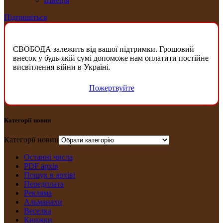
Швеція
Підпишіться
СВОБОДА залежить від вашої підтримки. Грошовий
внесок у будь-якій сумі допоможе нам оплатити постійне
висвітлення війни в Україні.
Пожертвуйте
Категорії новин
Категорії новин
Останні числа
PDF архів
Пошук в архіві
Передплата
Рекляма
Альманахи
Веселка
Книжки