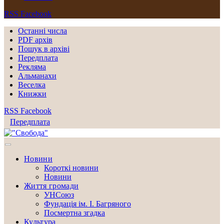
RSS
Facebook
Останні числа
PDF архів
Пошук в архіві
Передплата
Рекляма
Альманахи
Веселка
Книжки
RSS
Facebook
Передплата
Новини
Короткі новини
Новини
Життя громади
УНСоюз
Фундація ім. І. Багряного
Посмертна згадка
Культура