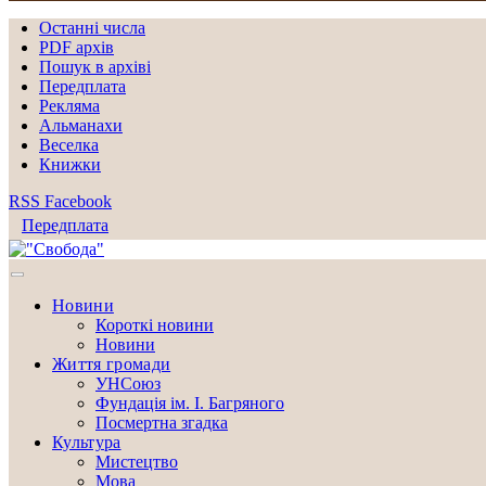
Останні числа
PDF архів
Пошук в архіві
Передплата
Рекляма
Альманахи
Веселка
Книжки
RSS
Facebook
Передплата
Новини
Короткі новини
Новини
Життя громади
УНСоюз
Фундація ім. І. Багряного
Посмертна згадка
Культура
Мистецтво
Мова