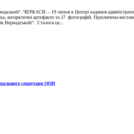
надський“. ЧЕРКАСИ. – 19 липня в Центрі надання адміністратив
ика, антарктичні артефакти та 27 фотографій. Присвячена вистав
ік Вернадський“. Сталося це...
ерального секретаря ООН