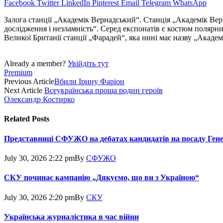
Facebook
Twitter
LinkedIn
Pinterest
Email
Telegram
WhatsApp
Залога станції „Академік Вернадський“. Станція „Академік Вер
дослідження і незламність“. Серед експонатів є костюм полярн
Великої Британії станції „Фарадей“, яка нині має назву „Академ
Already a member?
Увійдіть тут
Premium
Previous Article
Вбили Ірину Фаріон
Next Article
Всеукраїнська проща родин героїв
Олександр Костирко
Related
Posts
Представниці СФУЖО на дебатах кандидатів на посаду Ген
July 30, 2026 2:22 pm
By
СФУЖО
СКУ починає кампанію „Дякуємо, що ви з Україною“
July 30, 2026 2:20 pm
By
СКУ
Українська журналістика в час війни