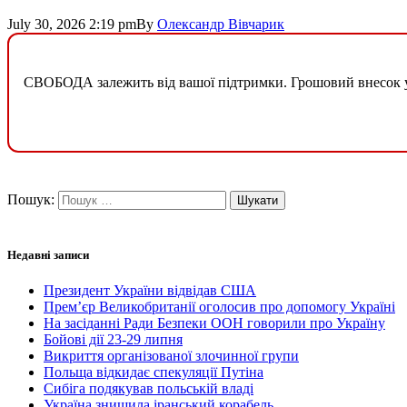
July 30, 2026 2:19 pm
By
Олександр Вівчарик
СВОБОДА залежить від вашої підтримки. Грошовий внесок у б
Пошук:
Недавні записи
Президент України відвідав США
Прем’єр Великобританії оголосив про допомогу Україні
На засіданні Ради Безпеки ООН говорили про Україну
Бойові дії 23-29 липня
Викриття організованої злочинної групи
Польща відкидає спекуляції Путіна
Сибіга подякував польській владі
Україна знищила іранський корабель