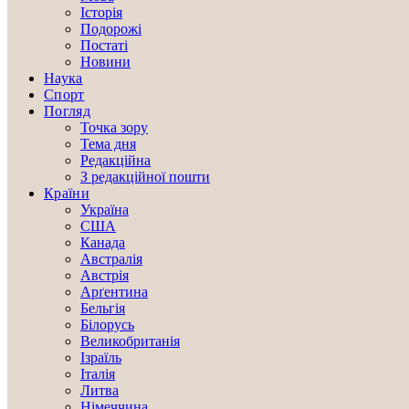
Історія
Подорожі
Постаті
Новини
Наука
Спорт
Погляд
Точка зору
Тема дня
Редакційна
З редакційної пошти
Країни
Україна
США
Канада
Австралія
Австрія
Арґентина
Бельгія
Білорусь
Великобританія
Ізраїль
Італія
Литва
Німеччина