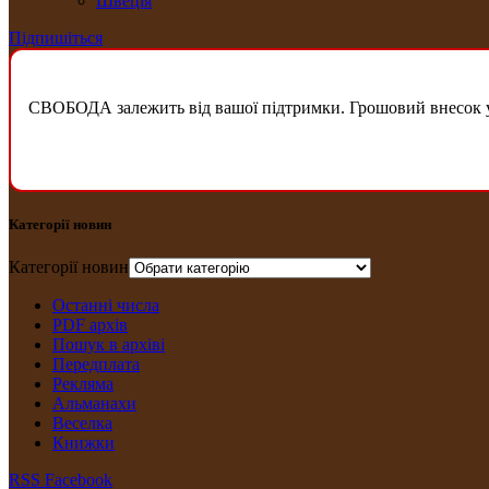
Швеція
Підпишіться
СВОБОДА залежить від вашої підтримки. Грошовий внесок у б
Категорії новин
Категорії новин
Останні числа
PDF архів
Пошук в архіві
Передплата
Рекляма
Альманахи
Веселка
Книжки
RSS
Facebook