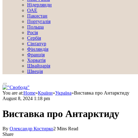
Нідерлянди
ОАЕ
Пакистан
Португалія
Польща
Росія
Сербія
Сінґапур
Фінляндія
Франція
Хорватія
Швайцарія
Швеція
You are at:
Home
»
Країни
»
Україна
»
Виставка про Антарктиду
August 8, 2024 1:18 pm
Виставка про Антарктиду
By
Олександр Костирко
2 Mins Read
Share