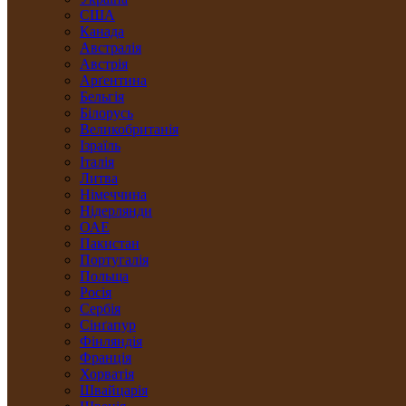
США
Канада
Австралія
Австрія
Арґентина
Бельгія
Білорусь
Великобританія
Ізраїль
Італія
Литва
Німеччина
Нідерлянди
ОАЕ
Пакистан
Португалія
Польща
Росія
Сербія
Сінґапур
Фінляндія
Франція
Хорватія
Швайцарія