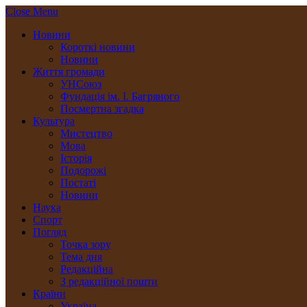
Close Menu
Новини
Короткі новини
Новини
Життя громади
УНСоюз
Фундація ім. І. Багряного
Посмертна згадка
Культура
Мистецтво
Мова
Історія
Подорожі
Постаті
Новини
Наука
Спорт
Погляд
Точка зору
Тема дня
Редакційна
З редакційної пошти
Країни
Україна