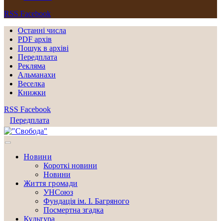
RSS
Facebook
Останні числа
PDF архів
Пошук в архіві
Передплата
Рекляма
Альманахи
Веселка
Книжки
RSS
Facebook
Передплата
Новини
Короткі новини
Новини
Життя громади
УНСоюз
Фундація ім. І. Багряного
Посмертна згадка
Культура