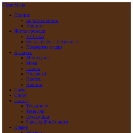
Close Menu
Новини
Короткі новини
Новини
Життя громади
УНСоюз
Фундація ім. І. Багряного
Посмертна згадка
Культура
Мистецтво
Мова
Історія
Подорожі
Постаті
Новини
Наука
Спорт
Погляд
Точка зору
Тема дня
Редакційна
З редакційної пошти
Країни
Україна