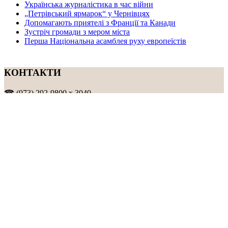
Українська журналістика в час війни
„Петрівський ярмарок“ у Чернівцях
Допомагають приятелі з Франції та Канади
Зустріч громади з мером міста
Перша Національна асамблея руху европеїстів
КОНТАКТИ
☎ (973) 292-9800 x 3040
Редактор
Адміністрація
Передплата
Рекляма
Вебмайстер
„СВОБОДА“ – ГАЗЕТА УКРАЇНСЬКОЇ
ГРОМАДИ В АМЕРИЦІ
„СВОБОДА“ заснована у 1893 році в США і є найстаршою у
світі україномовною газетою що видається безперервно. Від
1921 року до 1998 року була єдиним поза Україною щоденним
виданням. „Свобода“ – офіційний орган Українського