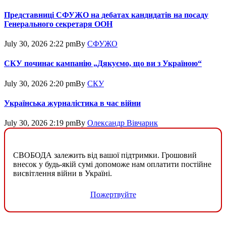
Представниці СФУЖО на дебатах кандидатів на посаду
Генерального секретаря ООН
July 30, 2026 2:22 pm
By
СФУЖО
СКУ починає кампанію „Дякуємо, що ви з Україною“
July 30, 2026 2:20 pm
By
СКУ
Українська журналістика в час війни
July 30, 2026 2:19 pm
By
Олександр Вівчарик
СВОБОДА залежить від вашої підтримки. Грошовий
внесок у будь-якій сумі допоможе нам оплатити постійне
висвітлення війни в Україні.
Пожертвуйте