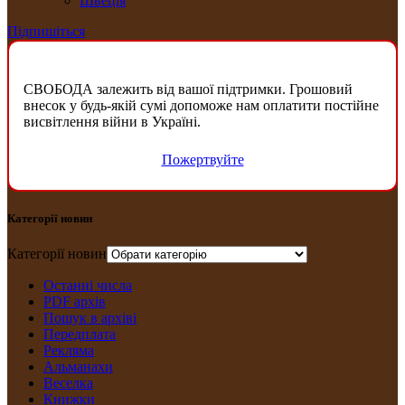
Швеція
Підпишіться
СВОБОДА залежить від вашої підтримки. Грошовий
внесок у будь-якій сумі допоможе нам оплатити постійне
висвітлення війни в Україні.
Пожертвуйте
Категорії новин
Категорії новин
Останні числа
PDF архів
Пошук в архіві
Передплата
Рекляма
Альманахи
Веселка
Книжки