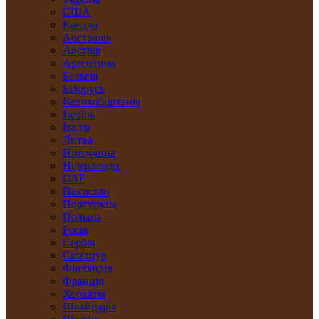
США
Канада
Австралія
Австрія
Арґентина
Бельгія
Білорусь
Великобританія
Ізраїль
Італія
Литва
Німеччина
Нідерлянди
ОАЕ
Пакистан
Португалія
Польща
Росія
Сербія
Сінґапур
Фінляндія
Франція
Хорватія
Швайцарія