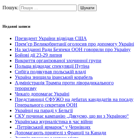
Пошук:
Недавні записи
Президент України відвідав США
Прем’єр Великобританії оголосив про допомогу Україні
На засіданні Ради Безпеки ООН говорили про Україну
Бойові дії 23-29 липня
Викриття організованої злочинної групи
Польща відкидає спекуляції Путіна
Сибіга подякував польській владі
Україна знищила іранський корабель
Адміністрація Трампа проти ліворадикального
тероризму
Чикаґо допомагає Україні
Представниці СФУЖО на дебатах кандидатів на посаду
Генерального секретаря ООН
Українці на параді у Бельгії
СКУ починає кампанію „Дякуємо, що ви з Україною“
Українська журналістика в час війни
„Петрівський ярмарок“ у Чернівцях
Допомагають приятелі з Франції та Канади