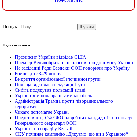
Пошук:
Недавні записи
Президент України відвідав США
Прем’єр Великобританії оголосив про допомогу Україні
На засіданні Ради Безпеки ООН говорили про Україну
Бойові дії 23-29 липня
Викриття організованої злочинної групи
Польща відкидає спекуляції Путіна
Сибіга подякував польській владі
Україна знищила іранський корабель
Адміністрація Трампа проти ліворадикального
тероризму
Чикаґо допомагає Україні
Представниці СФУЖО на дебатах кандидатів на посаду
Генерального секретаря ООН
Українці на параді у Бельгії
СКУ починає кампанію „Дякуємо, що ви з Україною“