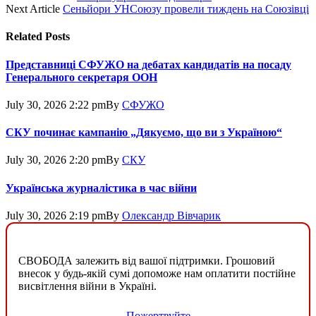
Next Article
Сеньйори УНСоюзу провели тиждень на Союзівці
Related
Posts
Представниці СФУЖО на дебатах кандидатів на посаду
Генерального секретаря ООН
July 30, 2026 2:22 pm
By
СФУЖО
СКУ починає кампанію „Дякуємо, що ви з Україною“
July 30, 2026 2:20 pm
By
СКУ
Українська журналістика в час війни
July 30, 2026 2:19 pm
By
Олександр Вівчарик
СВОБОДА залежить від вашої підтримки. Грошовий
внесок у будь-якій сумі допоможе нам оплатити постійне
висвітлення війни в Україні.
Пожертвуйте