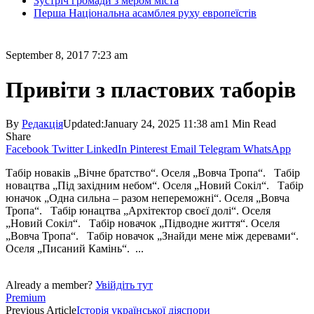
Зустріч громади з мером міста
Перша Національна асамблея руху европеїстів
September 8, 2017 7:23 am
Привіти з пластових таборів
By
Редакція
Updated:
January 24, 2025 11:38 am
1 Min Read
Share
Facebook
Twitter
LinkedIn
Pinterest
Email
Telegram
WhatsApp
Табір новаків „Вічне братство“. Оселя „Вовча Тропа“. Табір
новацтва „Під західним небом“. Оселя „Новий Сокіл“. Табір
юначок „Одна сильна – разом непереможні“. Оселя „Вовча
Тропа“. Табір юнацтва „Архітектор своєї долі“. Оселя
„Новий Сокіл“. Табір новачок „Підводне життя“. Оселя
„Вовча Тропа“. Табір новачок „Знайди мене між деревами“.
Оселя „Писаний Камінь“. ...
Already a member?
Увійдіть тут
Premium
Previous Article
Історія української діяспори