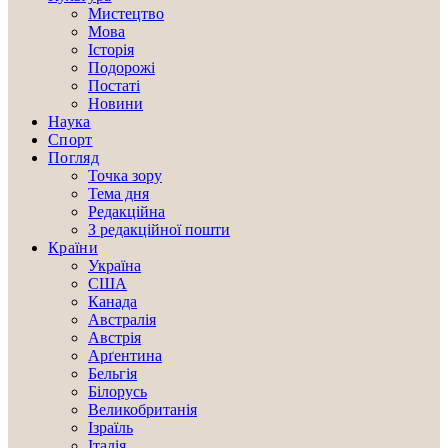
Мистецтво
Мова
Історія
Подорожі
Постаті
Новини
Наука
Спорт
Погляд
Точка зору
Тема дня
Редакційна
З редакційної пошти
Країни
Україна
США
Канада
Австралія
Австрія
Арґентина
Бельгія
Білорусь
Великобританія
Ізраїль
Італія