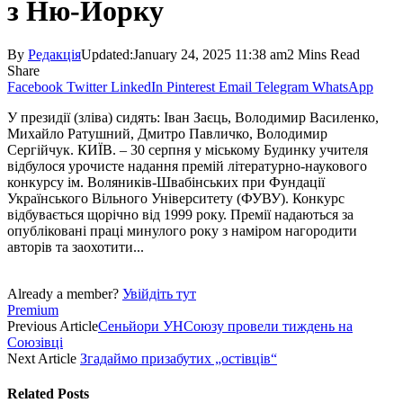
з Ню-Йорку
By
Редакція
Updated:
January 24, 2025 11:38 am
2 Mins Read
Share
Facebook
Twitter
LinkedIn
Pinterest
Email
Telegram
WhatsApp
У президії (зліва) сидять: Іван Заєць, Володимир Василенко,
Михайло Ратушний, Дмитро Павличко, Володимир
Сергійчук. КИЇВ. – 30 серпня у міському Будинку учителя
відбулося урочисте надання премій літературно-наукового
конкурсу ім. Воляників-Швабінських при Фундації
Українського Вільного Університету (ФУВУ). Конкурс
відбувається щорічно від 1999 року. Премії надаються за
опубліковані праці минулого року з наміром нагородити
авторів та заохотити...
Already a member?
Увійдіть тут
Premium
Previous Article
Сеньйори УНСоюзу провели тиждень на
Союзівці
Next Article
Згадаймо призабутих „остівців“
Related
Posts