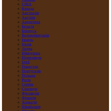
США
Канада
Австралія
Австрія
Арґентина
Бельгія
Білорусь
Великобританія
Ізраїль
Італія
Литва
Німеччина
Нідерлянди
ОАЕ
Пакистан
Португалія
Польща
Росія
Сербія
Сінґапур
Фінляндія
Франція
Хорватія
Швайцарія