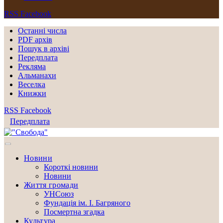
RSS
Facebook
Останні числа
PDF архів
Пошук в архіві
Передплата
Рекляма
Альманахи
Веселка
Книжки
RSS
Facebook
Передплата
Новини
Короткі новини
Новини
Життя громади
УНСоюз
Фундація ім. І. Багряного
Посмертна згадка
Культура