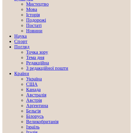
Мистецтво
Мова
Історія
Подорожі
Постаті
Новини
Наука
Спорт
Погляд
Точка зору
Тема дня
Редакційна
З редакційної пошти
Країни
Україна
США
Канада
Австралія
Австрія
Арґентина
Бельгія
Білорусь
Великобританія
Ізраїль
Італія