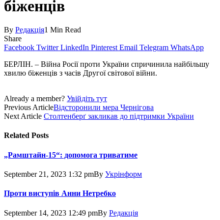
біженців
By
Редакція
1 Min Read
Share
Facebook
Twitter
LinkedIn
Pinterest
Email
Telegram
WhatsApp
БЕРЛІН. – Війна Росії проти України спричинила найбільшу
хвилю біженців з часів Другої світової війни.
Already a member?
Увійдіть тут
Previous Article
Відсторонили мера Чернігова
Next Article
Столтенберґ закликав до підтримки України
Related
Posts
„Рамштайн-15“: допомога триватиме
September 21, 2023 1:32 pm
By
Укрінформ
Проти виступів Анни Нетребко
September 14, 2023 12:49 pm
By
Редакція