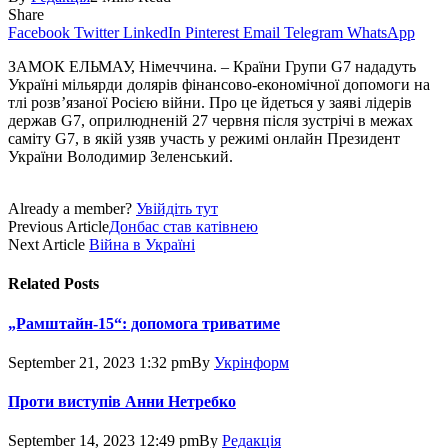
Share
Facebook
Twitter
LinkedIn
Pinterest
Email
Telegram
WhatsApp
ЗАМОК ЕЛЬМАУ, Німеччина. – Країни Групи G7 нададуть
Україні мільярди долярів фінансово-економічної допомоги на
тлі розв’язаної Росією війни. Про це йдеться у заяві лідерів
держав G7, оприлюдненій 27 червня після зустрічі в межах
саміту G7, в якій узяв участь у режимі онлайн Президент
України Володимир Зеленський.
Already a member?
Увійдіть тут
Previous Article
Донбас став катівнею
Next Article
Війна в Україні
Related
Posts
„Рамштайн-15“: допомога триватиме
September 21, 2023 1:32 pm
By
Укрінформ
Проти виступів Анни Нетребко
September 14, 2023 12:49 pm
By
Редакція