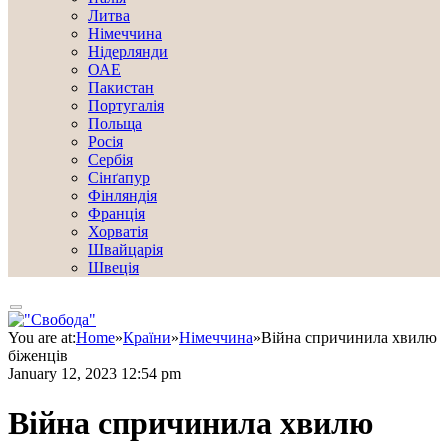
Литва
Німеччина
Нідерлянди
ОАЕ
Пакистан
Португалія
Польща
Росія
Сербія
Сінґапур
Фінляндія
Франція
Хорватія
Швайцарія
Швеція
You are at:
Home
»
Країни
»
Німеччина
»
Війна спричинила хвилю
біженців
January 12, 2023 12:54 pm
Війна спричинила хвилю