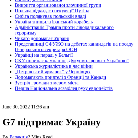
Викриття організованої злочинної групи
Польща відкидає спекуляції Путіна
Сибіга подякував польській владі
Україна знищила іранський корабель
Адміністрація Трампа проти ліворадикального
тероризму
Чикаґо допомагає Україні
Представниці СФУЖО на дебатах кандидатів на посаду
Генерального секретаря ООН
Українці на параді у Бельгії
СКУ починає кампанію „Дякуємо, що ви з Україною“
Українська журналістика в час війни
„Петрівський ярмарок“ у Чернівцях
Допомагають приятелі з Франції та Канади
Зустріч громади з мером міста
Перша Національна асамблея руху европеїстів
June 30, 2022 11:36 am
G7 підтримає Україну
By
Редакція
2 Mins Read