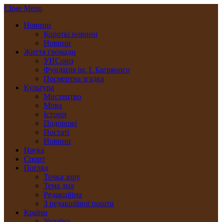
Close Menu
Новини
Короткі новини
Новини
Життя громади
УНСоюз
Фундація ім. І. Багряного
Посмертна згадка
Культура
Мистецтво
Мова
Історія
Подорожі
Постаті
Новини
Наука
Спорт
Погляд
Точка зору
Тема дня
Редакційна
З редакційної пошти
Країни
Україна