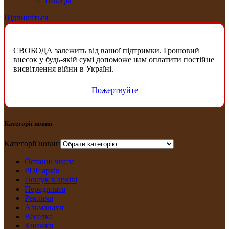
Швеція
Підпишіться
СВОБОДА залежить від вашої підтримки. Грошовий
внесок у будь-якій сумі допоможе нам оплатити постійне
висвітлення війни в Україні.
Пожертвуйте
Категорії новин
Категорії новин
Останні числа
PDF архів
Пошук в архіві
Передплата
Рекляма
Альманахи
Веселка
Книжки