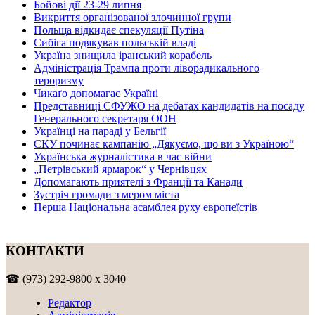
Бойові дії 23-29 липня
Викриття організованої злочинної групи
Польща відкидає спекуляції Путіна
Сибіга подякував польській владі
Україна знищила іранський корабель
Адміністрація Трампа проти ліворадикального
тероризму
Чикаґо допомагає Україні
Представниці СФУЖО на дебатах кандидатів на посаду
Генерального секретаря ООН
Українці на параді у Бельгії
СКУ починає кампанію „Дякуємо, що ви з Україною“
Українська журналістика в час війни
„Петрівський ярмарок“ у Чернівцях
Допомагають приятелі з Франції та Канади
Зустріч громади з мером міста
Перша Національна асамблея руху европеїстів
КОНТАКТИ
☎ (973) 292-9800 x 3040
Редактор