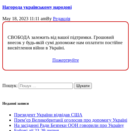
Нагорода українському народові
May 18, 2023 11:11 am
By
Редакція
СВОБОДА залежить від вашої підтримки. Грошовий
внесок у будь-якій сумі допоможе нам оплатити постійне
висвітлення війни в Україні.
Пожертвуйте
Пошук:
Недавні записи
Президент України відвідав США
Прем’єр Великобританії оголосив про допомогу Україні
На засіданні Ради Безпеки ООН говорили про Україну
Бойові дії 23-29 липня