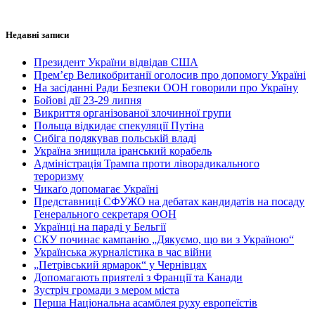
Недавні записи
Президент України відвідав США
Прем’єр Великобританії оголосив про допомогу Україні
На засіданні Ради Безпеки ООН говорили про Україну
Бойові дії 23-29 липня
Викриття організованої злочинної групи
Польща відкидає спекуляції Путіна
Сибіга подякував польській владі
Україна знищила іранський корабель
Адміністрація Трампа проти ліворадикального
тероризму
Чикаґо допомагає Україні
Представниці СФУЖО на дебатах кандидатів на посаду
Генерального секретаря ООН
Українці на параді у Бельгії
СКУ починає кампанію „Дякуємо, що ви з Україною“
Українська журналістика в час війни
„Петрівський ярмарок“ у Чернівцях
Допомагають приятелі з Франції та Канади
Зустріч громади з мером міста
Перша Національна асамблея руху европеїстів