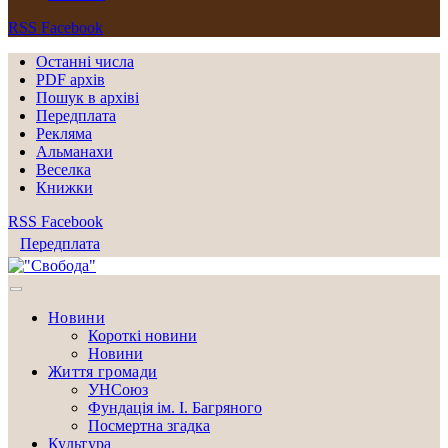
RSS
Facebook
Останні числа
PDF архів
Пошук в архіві
Передплата
Рекляма
Альманахи
Веселка
Книжки
RSS
Facebook
Передплата
Новини
Короткі новини
Новини
Життя громади
УНСоюз
Фундація ім. І. Багряного
Посмертна згадка
Культура