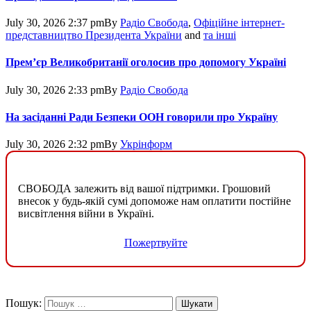
July 30, 2026 2:37 pm
By
Радіо Свобода
,
Офіційне інтернет-
представництво Президента України
and
та інші
Прем’єр Великобританії оголосив про допомогу Україні
July 30, 2026 2:33 pm
By
Радіо Свобода
На засіданні Ради Безпеки ООН говорили про Україну
July 30, 2026 2:32 pm
By
Укрінформ
СВОБОДА залежить від вашої підтримки. Грошовий
внесок у будь-якій сумі допоможе нам оплатити постійне
висвітлення війни в Україні.
Пожертвуйте
Пошук: