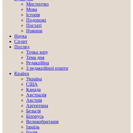
Мистецтво
Мова
Історія
Подорожі
Постаті
Новини
Наука
Спорт
Погляд
Точка зору
Тема дня
Редакційна
З редакційної пошти
Країни
Україна
США
Канада
Австралія
Австрія
Арґентина
Бельгія
Білорусь
Великобританія
Ізраїль
Італія