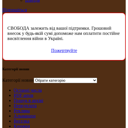
Швеція
Підпишіться
СВОБОДА залежить від вашої підтримки. Грошовий
внесок у будь-якій сумі допоможе нам оплатити постійне
висвітлення війни в Україні.
Пожертвуйте
Категорії новин
Категорії новин
Останні числа
PDF архів
Пошук в архіві
Передплата
Рекляма
Альманахи
Веселка
Книжки