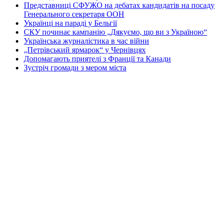
Представниці СФУЖО на дебатах кандидатів на посаду
Генерального секретаря ООН
Українці на параді у Бельгії
СКУ починає кампанію „Дякуємо, що ви з Україною“
Українська журналістика в час війни
„Петрівський ярмарок“ у Чернівцях
Допомагають приятелі з Франції та Канади
Зустріч громади з мером міста
Перша Національна асамблея руху европеїстів
КОНТАКТИ
☎ (973) 292-9800 x 3040
Редактор
Адміністрація
Передплата
Рекляма
Вебмайстер
„СВОБОДА“ – ГАЗЕТА УКРАЇНСЬКОЇ
ГРОМАДИ В АМЕРИЦІ