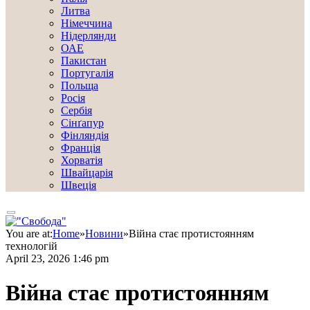
Литва
Німеччина
Нідерлянди
ОАЕ
Пакистан
Португалія
Польща
Росія
Сербія
Сінґапур
Фінляндія
Франція
Хорватія
Швайцарія
Швеція
You are at:
Home
»
Новини
»
Війна стає протистоянням
технологій
April 23, 2026 1:46 pm
Війна стає протистоянням