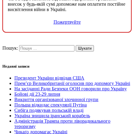
внесок у будь-якій сумі допоможе нам оплатити постійне
висвітлення війни в Україні.
Пожертвуйте
Пошук:
Недавні записи
Президент України відвідав США
Прем’єр Великобританії оголосив про допомогу Україні
На засіданні Ради Безпеки ООН говорили про Україну
Бойові дії 23-29 липня
Викриття організованої злочинної групи
Польща відкидає спекуляції Путіна
Сибіга подякував польській владі
Україна знищила іранський корабель
Адміністрація Трампа проти ліворадикального
тероризму
Чикаґо допомагає Україні