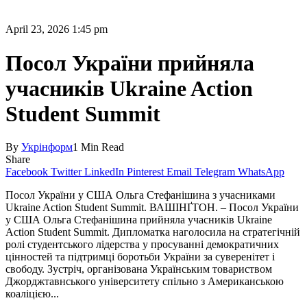
April 23, 2026 1:45 pm
Посол України прийняла
учасників Ukraine Action
Student Summit
By
Укрінформ
1 Min Read
Share
Facebook
Twitter
LinkedIn
Pinterest
Email
Telegram
WhatsApp
Посол України у США Ольга Стефанішина з учасниками
Ukraine Action Student Summit. ВАШІНҐТОН. – Посол України
у США Ольга Стефанішина прийняла учасників Ukraine
Action Student Summit. Дипломатка наголосила на стратегічній
ролі студентського лідерства у просуванні демократичних
цінностей та підтримці боротьби України за суверенітет і
свободу. Зустріч, організована Українським товариством
Джорджтавн­ського університету спільно з Американською
коаліцією...