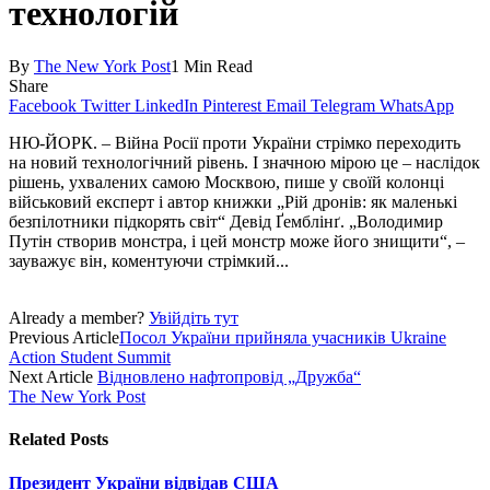
технологій
By
The New York Post
1 Min Read
Share
Facebook
Twitter
LinkedIn
Pinterest
Email
Telegram
WhatsApp
НЮ-ЙОРК. – Війна Росії проти України стрімко переходить
на новий технологічний рівень. І значною мірою це – наслідок
рішень, ухвалених самою Москвою, пише у своїй колонці
військовий експерт і автор книжки „Рій дронів: як маленькі
безпілотники підкорять світ“ Девід Ґемблінґ. „Володимир
Путін створив монстра, і цей монстр може його знищити“, –
зауважує він, коментуючи стрімкий...
Already a member?
Увійдіть тут
Previous Article
Посол України прийняла учасників Ukraine
Action Student Summit
Next Article
Відновлено нафтопровід „Дружба“
The New York Post
Related
Posts
Президент України відвідав США