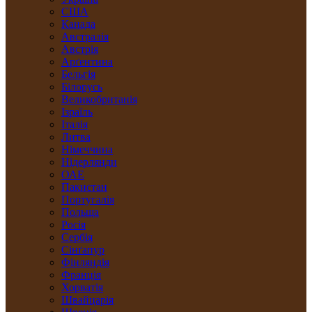
США
Канада
Австралія
Австрія
Арґентина
Бельгія
Білорусь
Великобританія
Ізраїль
Італія
Литва
Німеччина
Нідерлянди
ОАЕ
Пакистан
Португалія
Польща
Росія
Сербія
Сінґапур
Фінляндія
Франція
Хорватія
Швайцарія