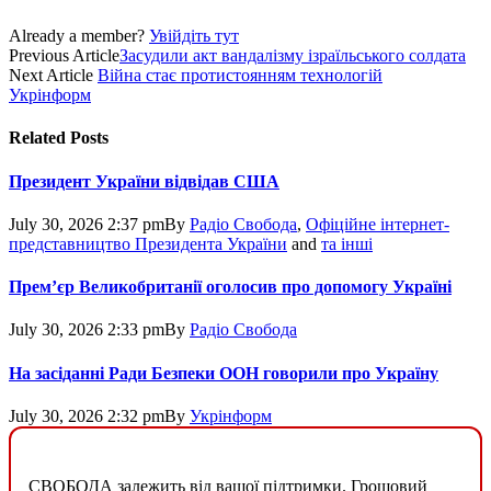
Already a member?
Увійдіть тут
Previous Article
Засудили акт вандалізму ізраїльського солдата
Next Article
Війна стає протистоянням технологій
Укрінформ
Related
Posts
Президент України відвідав США
July 30, 2026 2:37 pm
By
Радіо Свобода
,
Офіційне інтернет-
представництво Президента України
and
та інші
Прем’єр Великобританії оголосив про допомогу Україні
July 30, 2026 2:33 pm
By
Радіо Свобода
На засіданні Ради Безпеки ООН говорили про Україну
July 30, 2026 2:32 pm
By
Укрінформ
СВОБОДА залежить від вашої підтримки. Грошовий