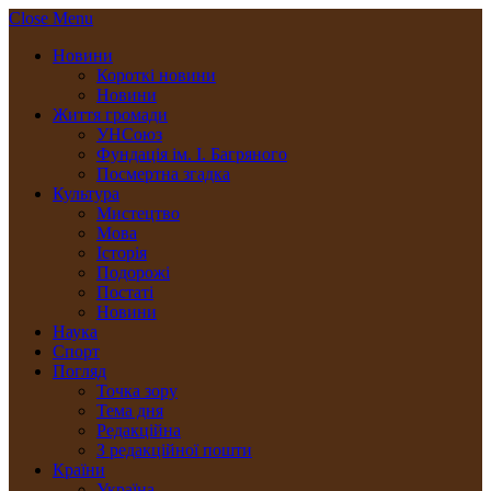
Close Menu
Новини
Короткі новини
Новини
Життя громади
УНСоюз
Фундація ім. І. Багряного
Посмертна згадка
Культура
Мистецтво
Мова
Історія
Подорожі
Постаті
Новини
Наука
Спорт
Погляд
Точка зору
Тема дня
Редакційна
З редакційної пошти
Країни
Україна