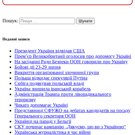
Пошук:
Недавні записи
Президент України відвідав США
Прем’єр Великобританії оголосив про допомогу Україні
На засіданні Ради Безпеки ООН говорили про Україну
Бойові дії 23-29 липня
Викриття організованої злочинної групи
Польща відкидає спекуляції Путіна
Сибіга подякував польській владі
Україна знищила іранський корабель
Адміністрація Трампа проти ліворадикального
тероризму
Чикаґо допомагає Україні
Представниці СФУЖО на дебатах кандидатів на посаду
Генерального секретаря ООН
Українці на параді у Бельгії
СКУ починає кампанію „Дякуємо, що ви з Україною“
Українська журналістика в час війни