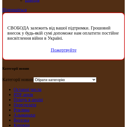
Швеція
Підпишіться
СВОБОДА залежить від вашої підтримки. Грошовий
внесок у будь-якій сумі допоможе нам оплатити постійне
висвітлення війни в Україні.
Пожертвуйте
Категорії новин
Категорії новин
Останні числа
PDF архів
Пошук в архіві
Передплата
Рекляма
Альманахи
Веселка
Книжки