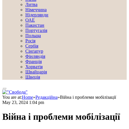
Литва
Німеччина
Нідерлянди
ОАЕ
Пакистан
Португалія
Польща
Росія
Сербія
Сінґапур
Фінляндія
Франція
Хорватія
Швайцарія
Швеція
You are at:
Home
»
Редакційна
»
Війна і проблеми мобілізації
May 23, 2024 1:04 pm
Війна і проблеми мобілізації