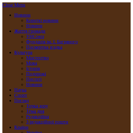
Close Menu
Новини
Короткі новини
Новини
Життя громади
УНСоюз
Фундація ім. І. Багряного
Посмертна згадка
Культура
Мистецтво
Мова
Історія
Подорожі
Постаті
Новини
Наука
Спорт
Погляд
Точка зору
Тема дня
Редакційна
З редакційної пошти
Країни
Україна