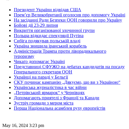
Президент України відвідав США
Прем’єр Великобританії оголосив про допомогу Україні
На засіданні Ради Безпеки ООН говорили про Україну
Бойові дії 23-29 липня
Викриття організованої злочинної групи
Польща відкидає спекуляції Путіна
Сибіга подякував польській владі
Україна знищила іранський корабель
Адміністрація Трампа проти ліворадикального
тероризму
Чикаґо допомагає Україні
Представниці СФУЖО на дебатах кандидатів на посаду
Генерального секретаря ООН
Українці на параді у Бельгії
СКУ починає кампанію „Дякуємо, що ви з Україною“
Українська журналістика в час війни
„Петрівський ярмарок“ у Чернівцях
Допомагають приятелі з Франції та Канади
Зустріч громади з мером міста
Перша Національна асамблея руху европеїстів
May 16, 2024 3:23 pm