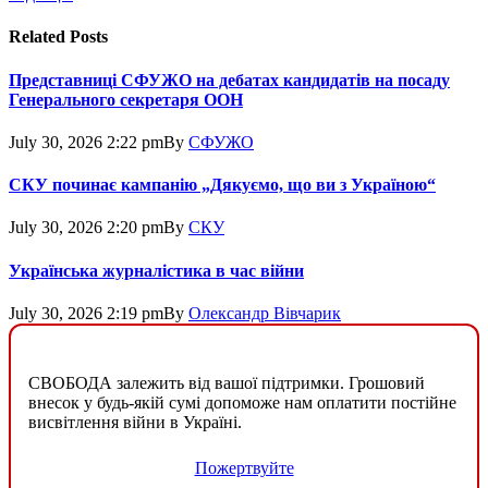
Related
Posts
Представниці СФУЖО на дебатах кандидатів на посаду
Генерального секретаря ООН
July 30, 2026 2:22 pm
By
СФУЖО
СКУ починає кампанію „Дякуємо, що ви з Україною“
July 30, 2026 2:20 pm
By
СКУ
Українська журналістика в час війни
July 30, 2026 2:19 pm
By
Олександр Вівчарик
СВОБОДА залежить від вашої підтримки. Грошовий
внесок у будь-якій сумі допоможе нам оплатити постійне
висвітлення війни в Україні.
Пожертвуйте