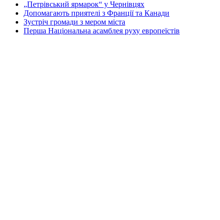
„Петрівський ярмарок“ у Чернівцях
Допомагають приятелі з Франції та Канади
Зустріч громади з мером міста
Перша Національна асамблея руху европеїстів
КОНТАКТИ
☎ (973) 292-9800 x 3040
Редактор
Адміністрація
Передплата
Рекляма
Вебмайстер
„СВОБОДА“ – ГАЗЕТА УКРАЇНСЬКОЇ
ГРОМАДИ В АМЕРИЦІ
„СВОБОДА“ заснована у 1893 році в США і є найстаршою у
світі україномовною газетою що видається безперервно. Від
1921 року до 1998 року була єдиним поза Україною щоденним
виданням. „Свобода“ – офіційний орган Українського
Народного Союзу. Редакція традиційно дотримується