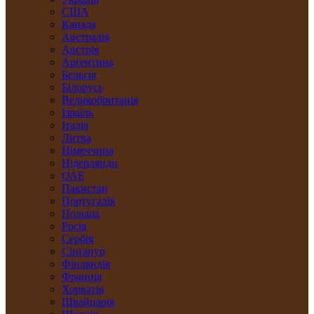
США
Канада
Австралія
Австрія
Арґентина
Бельгія
Білорусь
Великобританія
Ізраїль
Італія
Литва
Німеччина
Нідерлянди
ОАЕ
Пакистан
Португалія
Польща
Росія
Сербія
Сінґапур
Фінляндія
Франція
Хорватія
Швайцарія