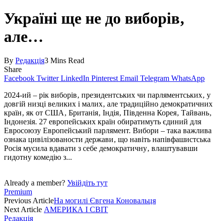
Україні ще не до виборів‚
але…
By
Редакція
3 Mins Read
Share
Facebook
Twitter
LinkedIn
Pinterest
Email
Telegram
WhatsApp
2024-ий – рік виборів‚ президентських чи парляментських‚ у
довгій низці великих і малих‚ але традиційно демократичних
країн‚ як от США‚ Британія‚ Індія‚ Південна Корея‚ Тайвань‚
Індонезія. 27 европейських країн обиратимуть єдиний для
Евросоюзу Европейський парлямент. Вибори – така важлива
ознака цивілізованости держави‚ що навіть напівфашистська
Росія мусила вдавати з себе демократичну‚ влаштувавши
гидотну комедію з...
Already a member?
Увійдіть тут
Premium
Previous Article
На могилі Євгена Коновальця
Next Article
АМЕРИКА І СВІТ
Редакція