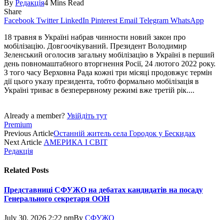
By
Редакція
4 Mins Read
Share
Facebook
Twitter
LinkedIn
Pinterest
Email
Telegram
WhatsApp
18 травня в Україні набрав чинности новий закон про
мобілізацію. Довгоочікуваний. Президент Володимир
Зеленський оголосив загальну мобілізацію в Україні в перший
день повномаштабного вторгнення Росії, 24 лютого 2022 року.
З того часу Верховна Рада кожні три місяці продовжує термін
дії цього указу президента, тобто формально мобілізація в
Україні триває в безперервному режимі вже третій рік....
Already a member?
Увійдіть тут
Premium
Previous Article
Останній житель села Городок у Бескидах
Next Article
АМЕРИКА І СВІТ
Редакція
Related
Posts
Представниці СФУЖО на дебатах кандидатів на посаду
Генерального секретаря ООН
July 30, 2026 2:22 pm
By
СФУЖО