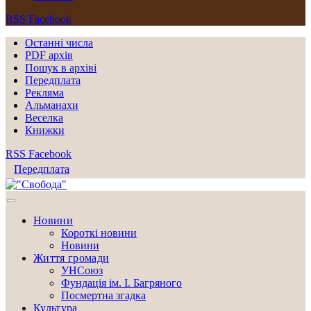
RSS
Facebook
Останні числа
PDF архів
Пошук в архіві
Передплата
Рекляма
Альманахи
Веселка
Книжки
RSS
Facebook
Передплата
Новини
Короткі новини
Новини
Життя громади
УНСоюз
Фундація ім. І. Багряного
Посмертна згадка
Культура