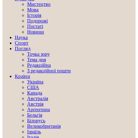
Мистецтво
Мова
Історія
Подорожі
Постаті
Новини
Наука
Спорт
Погляд
Точка зору
Тема дня
Редакційна
З редакційної пошти
Країни
Україна
США
Канада
Австралія
Австрія
Арґентина
Бельгія
Білорусь
Великобританія
Ізраїль
Італія