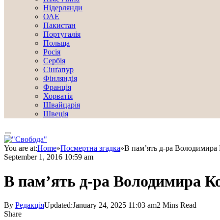
Нідерлянди
ОАЕ
Пакистан
Португалія
Польща
Росія
Сербія
Сінґапур
Фінляндія
Франція
Хорватія
Швайцарія
Швеція
You are at:
Home
»
Посмертна згадка
»
В пам’ять д-ра Володимира
September 1, 2016 10:59 am
В пам’ять д-ра Володимира К
By
Редакція
Updated:
January 24, 2025 11:03 am
2 Mins Read
Share