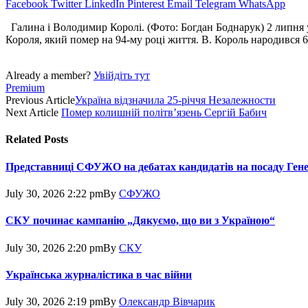
Facebook
Twitter
LinkedIn
Pinterest
Email
Telegram
WhatsApp
Галина і Володимир Королі. (Фото: Богдан Боднарук) 2 липня 
Короля, який помер на 94-му році життя. В. Король народився 6 к
Already a member?
Увійдіть тут
Premium
Previous Article
Україна відзначила 25-річчя Незалежности
Next Article
Помер колишній політв’язень Сергій Бабич
Related
Posts
Представниці СФУЖО на дебатах кандидатів на посаду Ген
July 30, 2026 2:22 pm
By
СФУЖО
СКУ починає кампанію „Дякуємо, що ви з Україною“
July 30, 2026 2:20 pm
By
СКУ
Українська журналістика в час війни
July 30, 2026 2:19 pm
By
Олександр Вівчарик