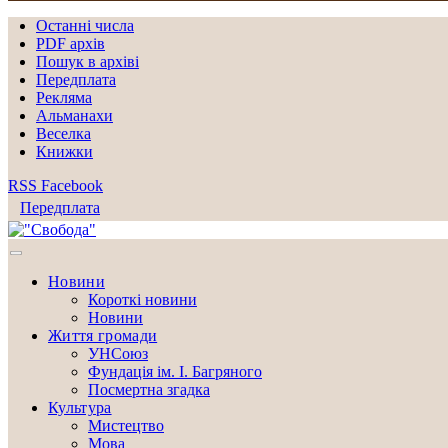
Останні числа
PDF архів
Пошук в архіві
Передплата
Рекляма
Альманахи
Веселка
Книжки
RSS
Facebook
Передплата
Новини
Короткі новини
Новини
Життя громади
УНСоюз
Фундація ім. І. Багряного
Посмертна згадка
Культура
Мистецтво
Мова