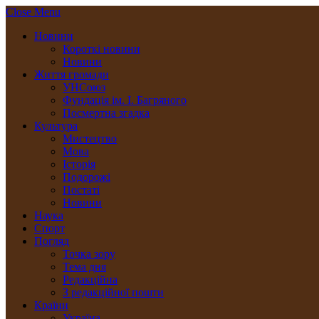
Close Menu
Новини
Короткі новини
Новини
Життя громади
УНСоюз
Фундація ім. І. Багряного
Посмертна згадка
Культура
Мистецтво
Мова
Історія
Подорожі
Постаті
Новини
Наука
Спорт
Погляд
Точка зору
Тема дня
Редакційна
З редакційної пошти
Країни
Україна