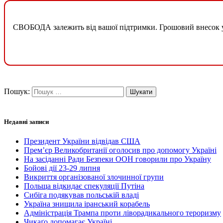
СВОБОДА залежить від вашої підтримки. Грошовий внесок у б
Пошук:
Недавні записи
Президент України відвідав США
Прем’єр Великобританії оголосив про допомогу Україні
На засіданні Ради Безпеки ООН говорили про Україну
Бойові дії 23-29 липня
Викриття організованої злочинної групи
Польща відкидає спекуляції Путіна
Сибіга подякував польській владі
Україна знищила іранський корабель
Адміністрація Трампа проти ліворадикального тероризму
Чикаґо допомагає Україні