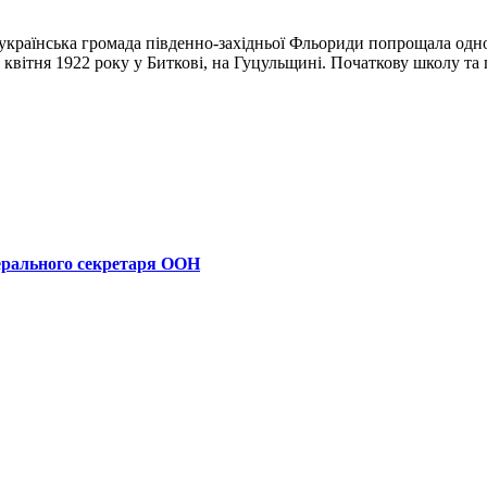
українська громада південно-західньої Фльориди попрощала одно
вітня 1922 року у Биткові, на Гуцульщині. Початкову школу та гім
ерального секретаря ООН