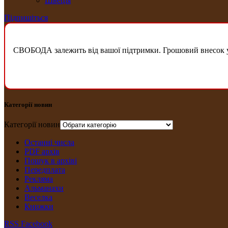
Швеція
Підпишіться
СВОБОДА залежить від вашої підтримки. Грошовий внесок у б
Категорії новин
Категорії новин
Останні числа
PDF архів
Пошук в архіві
Передплата
Рекляма
Альманахи
Веселка
Книжки
RSS
Facebook