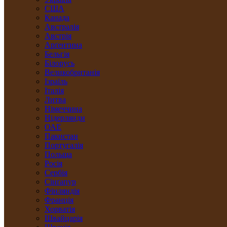
США
Канада
Австралія
Австрія
Арґентина
Бельгія
Білорусь
Великобританія
Ізраїль
Італія
Литва
Німеччина
Нідерлянди
ОАЕ
Пакистан
Португалія
Польща
Росія
Сербія
Сінґапур
Фінляндія
Франція
Хорватія
Швайцарія