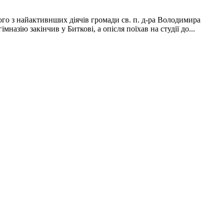
го з найактивнших діячів громади св. п. д-ра Володимира
назію закінчив у Биткові, а опісля поїхав на студії до...