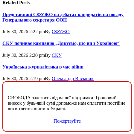
Related
Posts
Представниці СФУЖО на дебатах кандидатів на посаду
Генерального секретаря ООН
July 30, 2026 2:22 pm
By
СФУЖО
СКУ починає кампанію „Дякуємо, що ви з Україною“
July 30, 2026 2:20 pm
By
СКУ
Українська журналістика в час війни
July 30, 2026 2:19 pm
By
Олександр Вівчарик
СВОБОДА залежить від вашої підтримки. Грошовий
внесок у будь-якій сумі допоможе нам оплатити постійне
висвітлення війни в Україні.
Пожертвуйте