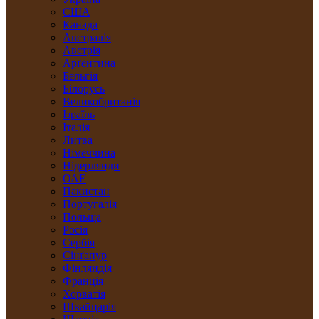
США
Канада
Австралія
Австрія
Арґентина
Бельгія
Білорусь
Великобританія
Ізраїль
Італія
Литва
Німеччина
Нідерлянди
ОАЕ
Пакистан
Португалія
Польща
Росія
Сербія
Сінґапур
Фінляндія
Франція
Хорватія
Швайцарія