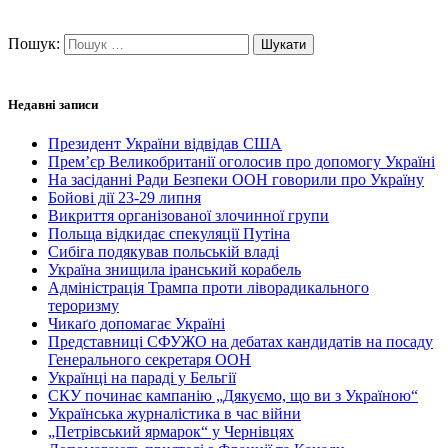
Пошук:
Недавні записи
Президент України відвідав США
Прем’єр Великобританії оголосив про допомогу Україні
На засіданні Ради Безпеки ООН говорили про Україну
Бойові дії 23-29 липня
Викриття організованої злочинної групи
Польща відкидає спекуляції Путіна
Сибіга подякував польській владі
Україна знищила іранський корабель
Адміністрація Трампа проти ліворадикального
тероризму
Чикаґо допомагає Україні
Представниці СФУЖО на дебатах кандидатів на посаду
Генерального секретаря ООН
Українці на параді у Бельгії
СКУ починає кампанію „Дякуємо, що ви з Україною“
Українська журналістика в час війни
„Петрівський ярмарок“ у Чернівцях