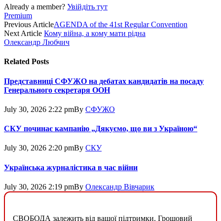
Already a member?
Увійдіть тут
Premium
Previous Article
AGENDA of the 41st Regular Convention
Next Article
Кому війна, а кому мати рідна
Олександр Любчич
Related
Posts
Представниці СФУЖО на дебатах кандидатів на посаду
Генерального секретаря ООН
July 30, 2026 2:22 pm
By
СФУЖО
СКУ починає кампанію „Дякуємо, що ви з Україною“
July 30, 2026 2:20 pm
By
СКУ
Українська журналістика в час війни
July 30, 2026 2:19 pm
By
Олександр Вівчарик
СВОБОДА залежить від вашої підтримки. Грошовий