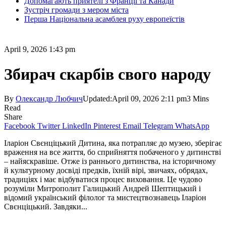
Допомагають приятелі з Франції та Канади
Зустріч громади з мером міста
Перша Національна асамблея руху европеїстів
April 9, 2026 1:43 pm
Збирач скарбів свого народу
By
Олександр Любчич
Updated:
April 09, 2026 2:11 pm
3 Mins
Read
Share
Facebook
Twitter
LinkedIn
Pinterest
Email
Telegram
WhatsApp
Іларіон Свєнціцький Дитина, яка потрапляє до музею, зберігає
враження на все життя, бо сприйняття побаченого у дитинстві
– найяскравіше. Отже із раннього дитинства, на історичному
й культурному досвіді предків, їхній вірі, звичаях, обрядах,
традиціях і має відбуватися процес виховання. Це чудово
розуміли Митрополит Галицький Андрей Шептицький і
відомий український філолог та мистецтвознавець Іларіон
Свєнціцький. Завдяки...