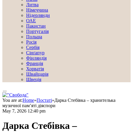
Литва
Німеччина
Нідерлянди
ОАЕ
Пакистан
Португалія
Польща
Росія
Сербія
Сінґапур
Фінляндія
Франція
Хорватія
Швайцарія
Швеція
You are at:
Home
»
Постаті
»
Дарка Стебівка – хранителька
музичної пам’яті діяспори
May 7, 2026 12:40 pm
Дарка Стебівка –