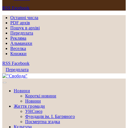
RSS
Facebook
Останні числа
PDF архів
Пошук в архіві
Передплата
Рекляма
Альманахи
Веселка
Книжки
RSS
Facebook
Передплата
Новини
Короткі новини
Новини
Життя громади
УНСоюз
Фундація ім. І. Багряного
Посмертна згадка
Культура