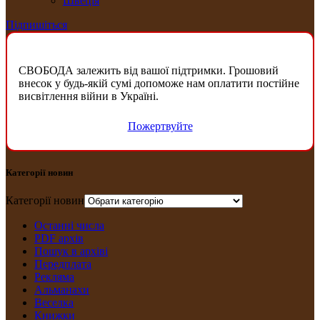
Швеція
Підпишіться
СВОБОДА залежить від вашої підтримки. Грошовий
внесок у будь-якій сумі допоможе нам оплатити постійне
висвітлення війни в Україні.
Пожертвуйте
Категорії новин
Категорії новин
Останні числа
PDF архів
Пошук в архіві
Передплата
Рекляма
Альманахи
Веселка
Книжки