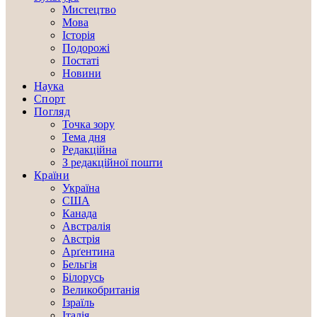
Мистецтво
Мова
Історія
Подорожі
Постаті
Новини
Наука
Спорт
Погляд
Точка зору
Тема дня
Редакційна
З редакційної пошти
Країни
Україна
США
Канада
Австралія
Австрія
Арґентина
Бельгія
Білорусь
Великобританія
Ізраїль
Італія