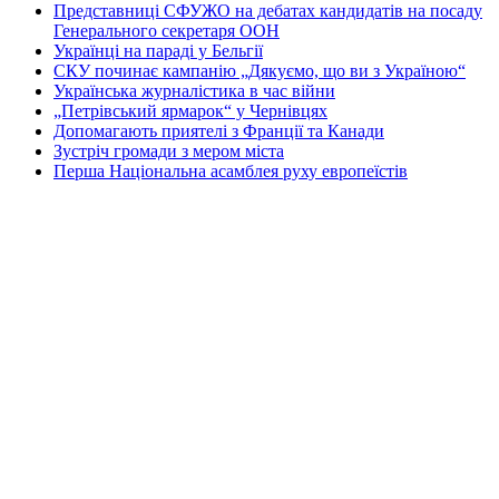
Представниці СФУЖО на дебатах кандидатів на посаду
Генерального секретаря ООН
Українці на параді у Бельгії
СКУ починає кампанію „Дякуємо, що ви з Україною“
Українська журналістика в час війни
„Петрівський ярмарок“ у Чернівцях
Допомагають приятелі з Франції та Канади
Зустріч громади з мером міста
Перша Національна асамблея руху европеїстів
КОНТАКТИ
☎ (973) 292-9800 x 3040
Редактор
Адміністрація
Передплата
Рекляма
Вебмайстер
„СВОБОДА“ – ГАЗЕТА УКРАЇНСЬКОЇ
ГРОМАДИ В АМЕРИЦІ