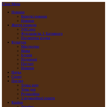
Close Menu
Новини
Короткі новини
Новини
Життя громади
УНСоюз
Фундація ім. І. Багряного
Посмертна згадка
Культура
Мистецтво
Мова
Історія
Подорожі
Постаті
Новини
Наука
Спорт
Погляд
Точка зору
Тема дня
Редакційна
З редакційної пошти
Країни
Україна