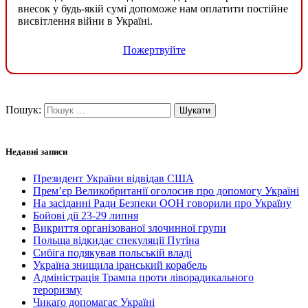
внесок у будь-якій сумі допоможе нам оплатити постійне
висвітлення війни в Україні.
Пожертвуйте
Пошук:
Недавні записи
Президент України відвідав США
Прем’єр Великобританії оголосив про допомогу Україні
На засіданні Ради Безпеки ООН говорили про Україну
Бойові дії 23-29 липня
Викриття організованої злочинної групи
Польща відкидає спекуляції Путіна
Сибіга подякував польській владі
Україна знищила іранський корабель
Адміністрація Трампа проти ліворадикального
тероризму
Чикаґо допомагає Україні