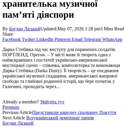
хранителька музичної
пам’яті діяспори
By
Богдан Ліський
Updated:
May 07, 2026 1:28 pm
3 Mins Read
Share
Facebook
Twitter
LinkedIn
Pinterest
Email
Telegram
WhatsApp
Дарка Стебівка під час виступу для поранених солдатів.
ПОРТЛЕНД, Ореґон. – У місті живе й творить одна з
найяскравіших і постатей українсько-американської
мистецької сцени – співачка, композиторка та виконавиця
Дарка Стебів­ка (Darka Dusty). Її творчість – це поєднання
української музичної спадщини, американської жанрової
свободи та глибокої родинної історії, що бере початок у
Галичині, проходить через...
Already a member?
Увійдіть тут
Premium
Previous Article
Представили народну спадщину Покуття
Next Article
Всеукраїнський чемпіонат танців
Богдан Ліський