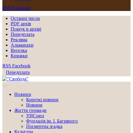
RSS
Facebook
Останні числа
PDF архів
Пошук в архіві
Передплата
Рекляма
Альманахи
Веселка
Книжки
RSS
Facebook
Передплата
Новини
Короткі новини
Новини
Життя громади
УНСоюз
Фундація ім. І. Багряного
Посмертна згадка
Культура