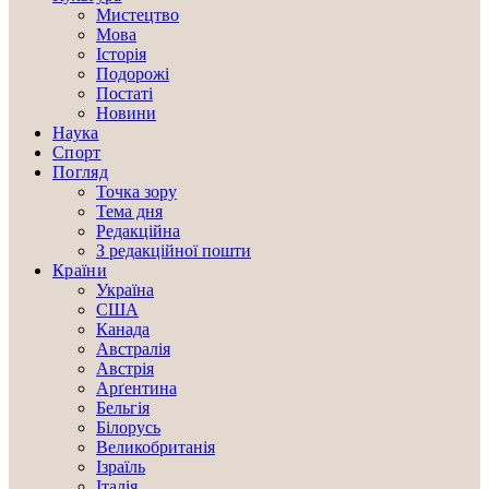
Мистецтво
Мова
Історія
Подорожі
Постаті
Новини
Наука
Спорт
Погляд
Точка зору
Тема дня
Редакційна
З редакційної пошти
Країни
Україна
США
Канада
Австралія
Австрія
Арґентина
Бельгія
Білорусь
Великобританія
Ізраїль
Італія