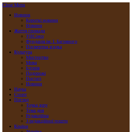
Close Menu
Новини
Короткі новини
Новини
Життя громади
УНСоюз
Фундація ім. І. Багряного
Посмертна згадка
Культура
Мистецтво
Мова
Історія
Подорожі
Постаті
Новини
Наука
Спорт
Погляд
Точка зору
Тема дня
Редакційна
З редакційної пошти
Країни
Україна