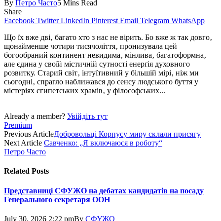
By
Петро Часто
5 Mins Read
Share
Facebook
Twitter
LinkedIn
Pinterest
Email
Telegram
WhatsApp
Що їх вже дві‚ багато хто з нас не вірить. Бо вже ж так довго‚
щонайменше чотири тисячоліття‚ пронизувала цей
богообраний континент невидима‚ мінлива‚ багатоформна‚
але єдина у своїй містичній сутності енерґія духовного
розвитку. Старий світ‚ інтуїтивний у більшій мірі‚ ніж ми
сьогодні‚ спрагло наближався до сенсу людського буття у
містеріях єгипетських храмів‚ у філософських...
Already a member?
Увійдіть тут
Premium
Previous Article
Добровольці Корпусу миру склали присягу
Next Article
Савченко: „Я включаюся в роботу“
Петро Часто
Related
Posts
Представниці СФУЖО на дебатах кандидатів на посаду
Генерального секретаря ООН
July 30, 2026 2:22 pm
By
СФУЖО