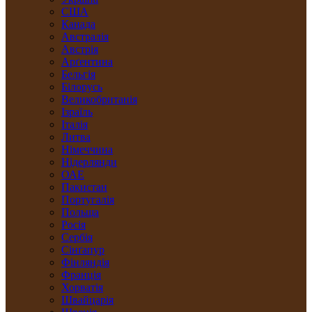
США
Канада
Австралія
Австрія
Арґентина
Бельгія
Білорусь
Великобританія
Ізраїль
Італія
Литва
Німеччина
Нідерлянди
ОАЕ
Пакистан
Португалія
Польща
Росія
Сербія
Сінґапур
Фінляндія
Франція
Хорватія
Швайцарія