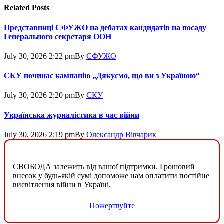
Related
Posts
Представниці СФУЖО на дебатах кандидатів на посаду
Генерального секретаря ООН
July 30, 2026 2:22 pm
By
СФУЖО
СКУ починає кампанію „Дякуємо, що ви з Україною“
July 30, 2026 2:20 pm
By
СКУ
Українська журналістика в час війни
July 30, 2026 2:19 pm
By
Олександр Вівчарик
СВОБОДА залежить від вашої підтримки. Грошовий
внесок у будь-якій сумі допоможе нам оплатити постійне
висвітлення війни в Україні.
Пожертвуйте