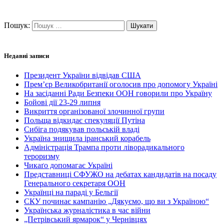
Пошук:
Недавні записи
Президент України відвідав США
Прем’єр Великобританії оголосив про допомогу Україні
На засіданні Ради Безпеки ООН говорили про Україну
Бойові дії 23-29 липня
Викриття організованої злочинної групи
Польща відкидає спекуляції Путіна
Сибіга подякував польській владі
Україна знищила іранський корабель
Адміністрація Трампа проти ліворадикального
тероризму
Чикаґо допомагає Україні
Представниці СФУЖО на дебатах кандидатів на посаду
Генерального секретаря ООН
Українці на параді у Бельгії
СКУ починає кампанію „Дякуємо, що ви з Україною“
Українська журналістика в час війни
„Петрівський ярмарок“ у Чернівцях