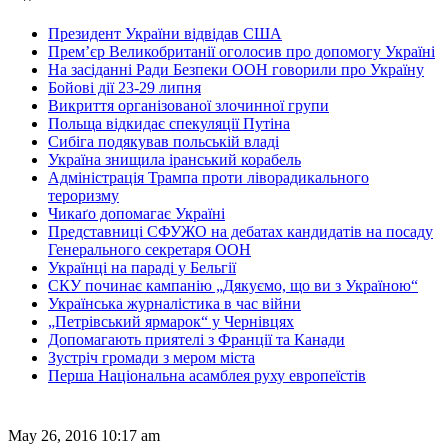
Президент України відвідав США
Прем’єр Великобританії оголосив про допомогу Україні
На засіданні Ради Безпеки ООН говорили про Україну
Бойові дії 23-29 липня
Викриття організованої злочинної групи
Польща відкидає спекуляції Путіна
Сибіга подякував польській владі
Україна знищила іранський корабель
Адміністрація Трампа проти ліворадикального
тероризму
Чикаґо допомагає Україні
Представниці СФУЖО на дебатах кандидатів на посаду
Генерального секретаря ООН
Українці на параді у Бельгії
СКУ починає кампанію „Дякуємо, що ви з Україною“
Українська журналістика в час війни
„Петрівський ярмарок“ у Чернівцях
Допомагають приятелі з Франції та Канади
Зустріч громади з мером міста
Перша Національна асамблея руху европеїстів
May 26, 2016 10:17 am