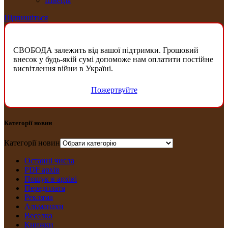
Швеція
Підпишіться
СВОБОДА залежить від вашої підтримки. Грошовий
внесок у будь-якій сумі допоможе нам оплатити постійне
висвітлення війни в Україні.
Пожертвуйте
Категорії новин
Категорії новин
Останні числа
PDF архів
Пошук в архіві
Передплата
Рекляма
Альманахи
Веселка
Книжки