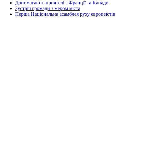
Допомагають приятелі з Франції та Канади
Зустріч громади з мером міста
Перша Національна асамблея руху европеїстів
КОНТАКТИ
☎ (973) 292-9800 x 3040
Редактор
Адміністрація
Передплата
Рекляма
Вебмайстер
„СВОБОДА“ – ГАЗЕТА УКРАЇНСЬКОЇ
ГРОМАДИ В АМЕРИЦІ
„СВОБОДА“ заснована у 1893 році в США і є найстаршою у
світі україномовною газетою що видається безперервно. Від
1921 року до 1998 року була єдиним поза Україною щоденним
виданням. „Свобода“ – офіційний орган Українського
Народного Союзу. Редакція традиційно дотримується
Харківського правопису. Електронний архів „Свободи“ – це