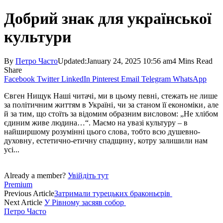
Добрий знак для української
культури
By
Петро Часто
Updated:
January 24, 2025 10:56 am
4 Mins Read
Share
Facebook
Twitter
LinkedIn
Pinterest
Email
Telegram
WhatsApp
Євген Нищук Наші читачі‚ ми в цьому певні‚ стежать не лише
за політичним життям в Україні‚ чи за станом її економіки‚ але
й за тим‚ що стоїть за відомим образним висловом: „Не хлібом
єдиним живе людина…“. Маємо на увазі культуру – в
найширшому розумінні цього слова‚ тобто всю душевно-
духовну‚ естетично-етичну спадщину‚ котру залишили нам
усі...
Already a member?
Увійдіть тут
Premium
Previous Article
Затримали турецьких браконьєрів
Next Article
У Рівному засяяв собор
Петро Часто