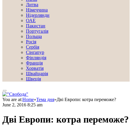
Литва
Німеччина
Нідерлянди
ОАЕ
Пакистан
Португалія
Польща
Росія
Сербія
Сінґапур
Фінляндія
Франція
Хорватія
Швайцарія
Швеція
You are at:
Home
»
Тема дня
»
Дві Европи: котра переможе?
June 2, 2016 8:25 am
Дві Европи: котра переможе?