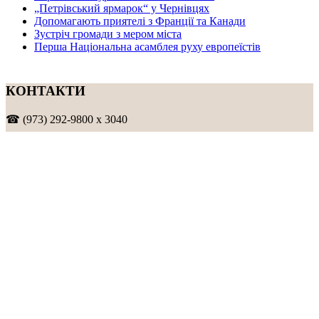
„Петрівський ярмарок“ у Чернівцях
Допомагають приятелі з Франції та Канади
Зустріч громади з мером міста
Перша Національна асамблея руху европеїстів
КОНТАКТИ
☎ (973) 292-9800 x 3040
Редактор
Адміністрація
Передплата
Рекляма
Вебмайстер
„СВОБОДА“ – ГАЗЕТА УКРАЇНСЬКОЇ
ГРОМАДИ В АМЕРИЦІ
„СВОБОДА“ заснована у 1893 році в США і є найстаршою у
світі україномовною газетою що видається безперервно. Від
1921 року до 1998 року була єдиним поза Україною щоденним
виданням. „Свобода“ – офіційний орган Українського
Народного Союзу. Редакція традиційно дотримується