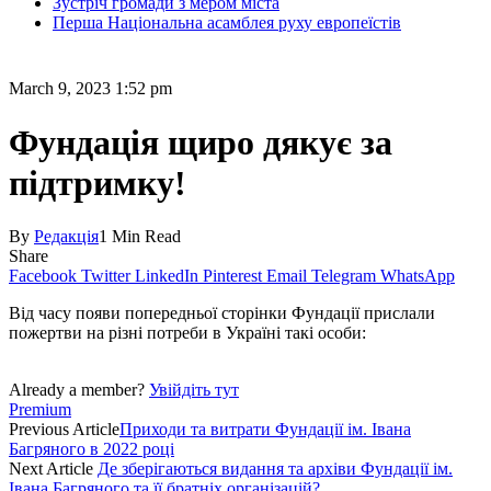
Зустріч громади з мером міста
Перша Національна асамблея руху европеїстів
March 9, 2023 1:52 pm
Фундація щиро дякує за
підтримку!
By
Редакція
1 Min Read
Share
Facebook
Twitter
LinkedIn
Pinterest
Email
Telegram
WhatsApp
Від часу появи попередньої сторінки Фундації прислали
пожертви на різні потреби в Україні такі особи:
Already a member?
Увійдіть тут
Premium
Previous Article
Приходи та витрати Фундації ім. Івана
Багряного в 2022 році
Next Article
Де зберігаються видання та архіви Фундації ім.
Івана Багряного та її братніх організацій?