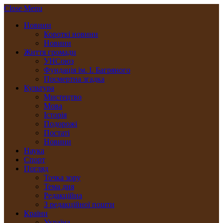
Close Menu
Новини
Короткі новини
Новини
Життя громади
УНСоюз
Фундація ім. І. Багряного
Посмертна згадка
Культура
Мистецтво
Мова
Історія
Подорожі
Постаті
Новини
Наука
Спорт
Погляд
Точка зору
Тема дня
Редакційна
З редакційної пошти
Країни
Україна