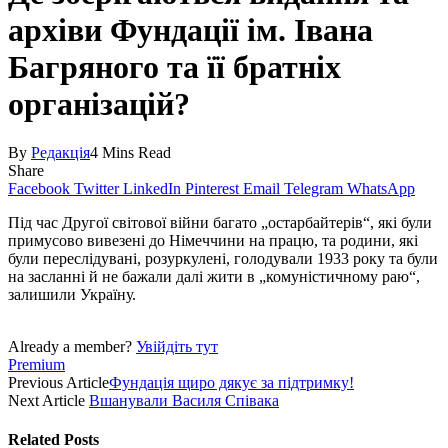
архіви Фундації ім. Івана
Багряного та її братніх
організацій?
By
Редакція
4 Mins Read
Share
Facebook
Twitter
LinkedIn
Pinterest
Email
Telegram
WhatsApp
Під час Другої світової війни багато „остарбайтерів“, які були
примусово вивезені до Німеччини на працю, та родини, які
були переслідувані, розуркулені, голодували 1933 року та були
на засланні й не бажали далі жити в „комуністичному раю“,
залишили Україну.
Already a member?
Увійдіть тут
Premium
Previous Article
Фундація щиро дякує за підтримку!
Next Article
Вшанували Василя Співака
Related
Posts