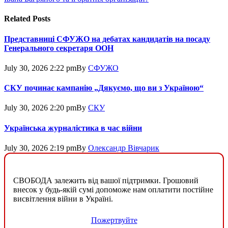
Related
Posts
Представниці СФУЖО на дебатах кандидатів на посаду
Генерального секретаря ООН
July 30, 2026 2:22 pm
By
СФУЖО
СКУ починає кампанію „Дякуємо, що ви з Україною“
July 30, 2026 2:20 pm
By
СКУ
Українська журналістика в час війни
July 30, 2026 2:19 pm
By
Олександр Вівчарик
СВОБОДА залежить від вашої підтримки. Грошовий
внесок у будь-якій сумі допоможе нам оплатити постійне
висвітлення війни в Україні.
Пожертвуйте