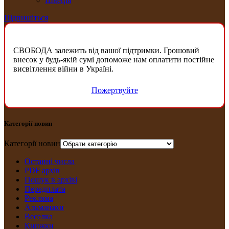
Швеція
Підпишіться
СВОБОДА залежить від вашої підтримки. Грошовий
внесок у будь-якій сумі допоможе нам оплатити постійне
висвітлення війни в Україні.
Пожертвуйте
Категорії новин
Категорії новин
Останні числа
PDF архів
Пошук в архіві
Передплата
Рекляма
Альманахи
Веселка
Книжки