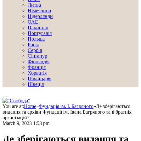
Литва
Німеччина
Нідерлянди
ОАЕ
Пакистан
Португалія
Польща
Росія
Сербія
Сінґапур
Фінляндія
Франція
Хорватія
Швайцарія
Швеція
You are at:
Home
»
Фундація ім. І. Багряного
»
Де зберігаються
видання та архіви Фундації ім. Івана Багряного та її братніх
організацій?
March 9, 2023 1:53 pm
Де зберігаються видання та