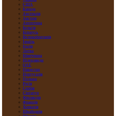
США
Канада
Австралія
Австрія
Арґентина
Бельгія
Білорусь
Великобританія
Ізраїль
Італія
Литва
Німеччина
Нідерлянди
ОАЕ
Пакистан
Португалія
Польща
Росія
Сербія
Сінґапур
Фінляндія
Франція
Хорватія
Швайцарія