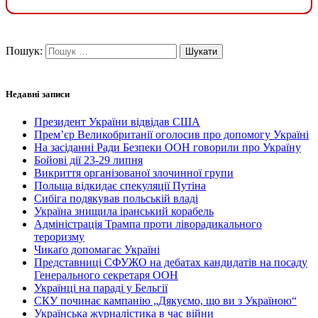
Пошук:
Недавні записи
Президент України відвідав США
Прем’єр Великобританії оголосив про допомогу Україні
На засіданні Ради Безпеки ООН говорили про Україну
Бойові дії 23-29 липня
Викриття організованої злочинної групи
Польща відкидає спекуляції Путіна
Сибіга подякував польській владі
Україна знищила іранський корабель
Адміністрація Трампа проти ліворадикального
тероризму
Чикаґо допомагає Україні
Представниці СФУЖО на дебатах кандидатів на посаду
Генерального секретаря ООН
Українці на параді у Бельгії
СКУ починає кампанію „Дякуємо, що ви з Україною“
Українська журналістика в час війни