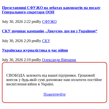
Представниці СФУЖО на дебатах кандидатів на посаду
Генерального секретаря ООН
July 30, 2026 2:22 pm
By
СФУЖО
СКУ починає кампанію „Дякуємо, що ви з Україною“
July 30, 2026 2:20 pm
By
СКУ
Українська журналістика в час війни
July 30, 2026 2:19 pm
By
Олександр Вівчарик
СВОБОДА залежить від вашої підтримки. Грошовий
внесок у будь-якій сумі допоможе нам оплатити постійне
висвітлення війни в Україні.
Пожертвуйте