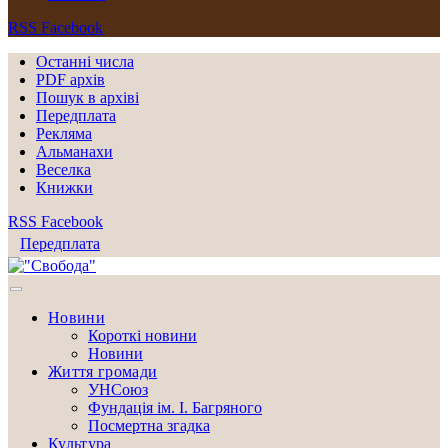
RSS
Facebook
Останні числа
PDF архів
Пошук в архіві
Передплата
Рекляма
Альманахи
Веселка
Книжки
RSS
Facebook
Передплата
Новини
Короткі новини
Новини
Життя громади
УНСоюз
Фундація ім. І. Багряного
Посмертна згадка
Культура