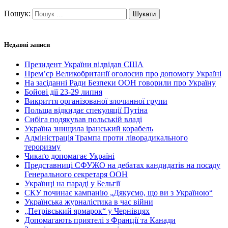
Пошук:
Недавні записи
Президент України відвідав США
Прем’єр Великобританії оголосив про допомогу Україні
На засіданні Ради Безпеки ООН говорили про Україну
Бойові дії 23-29 липня
Викриття організованої злочинної групи
Польща відкидає спекуляції Путіна
Сибіга подякував польській владі
Україна знищила іранський корабель
Адміністрація Трампа проти ліворадикального
тероризму
Чикаґо допомагає Україні
Представниці СФУЖО на дебатах кандидатів на посаду
Генерального секретаря ООН
Українці на параді у Бельгії
СКУ починає кампанію „Дякуємо, що ви з Україною“
Українська журналістика в час війни
„Петрівський ярмарок“ у Чернівцях
Допомагають приятелі з Франції та Канади