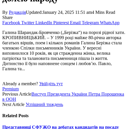
By
Редакція
Updated:
January 24, 2025 11:51 am
4 Mins Read
Share
Facebook
Twitter
LinkedIn
Pinterest
Email
Telegram
WhatsApp
Галина Шарандак-Бровченко („Берізка“) на порозі рідної хати.
КРОПИВНИЦЬКИЙ. – У 1999 році майже 80-річна авторка
багатьох віршів, поем і кількох романів Галина Берізка стала
членкою Спілки письменників України. У вересні
виповнилося 10 років, як ця стражденна жінка, велика
патріотка та талановита письменниця пішла із життя.
Дитинство її було наповнене сонцем і любов’ю. Павло,
Галина та...
Already a member?
Увійдіть тут
Premium
Previous Article
Виступ Президента України Петра Порошенка
в ООН
Next Article
Успішний тиждень
Related
Posts
Представниці СФУЖО на дебатах кандидатів на посаду