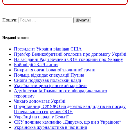
Пошук:
Недавні записи
Президент України відвідав США
Прем’єр Великобританії оголосив про допомогу Україні
На засіданні Ради Безпеки ООН говорили про Україну
Бойові дії 23-29 липня
Викриття організованої злочинної групи
Польща відкидає спекуляції Путіна
Сибіга подякував польській владі
Україна знищила іранський корабель
Адміністрація Трампа проти ліворадикального
тероризму
Чикаґо допомагає Україні
Представниці СФУЖО на дебатах кандидатів на посаду
Генерального секретаря ООН
Українці на параді у Бельгії
СКУ починає кампанію „Дякуємо, що ви з Україною“
Українська журналістика в час війни