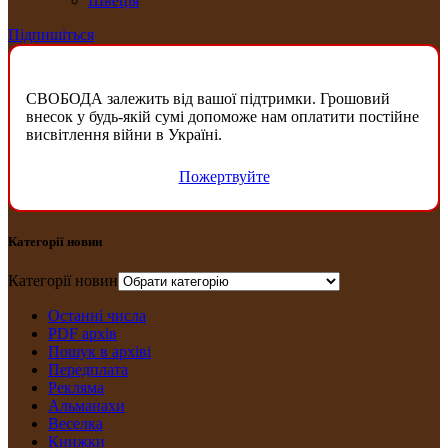
Швеція
Підпишіться
СВОБОДА залежить від вашої підтримки. Грошовий
внесок у будь-якій сумі допоможе нам оплатити постійне
висвітлення війни в Україні.
Пожертвуйте
Категорії новин
Категорії новин
Останні числа
PDF архів
Пошук в архіві
Передплата
Рекляма
Альманахи
Веселка
Книжки