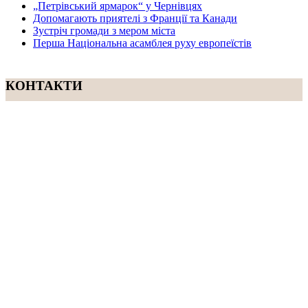
„Петрівський ярмарок“ у Чернівцях
Допомагають приятелі з Франції та Канади
Зустріч громади з мером міста
Перша Національна асамблея руху европеїстів
КОНТАКТИ
☎ (973) 292-9800 x 3040
Редактор
Адміністрація
Передплата
Рекляма
Вебмайстер
„СВОБОДА“ – ГАЗЕТА УКРАЇНСЬКОЇ
ГРОМАДИ В АМЕРИЦІ
„СВОБОДА“ заснована у 1893 році в США і є найстаршою у
світі україномовною газетою що видається безперервно. Від
1921 року до 1998 року була єдиним поза Україною щоденним
виданням. „Свобода“ – офіційний орган Українського
Народного Союзу. Редакція традиційно дотримується