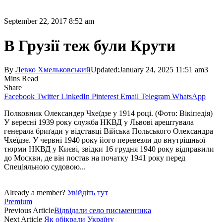
September 22, 2017 8:52 am
В Грузії теж були Крути
By
Левко Хмельковський
Updated:
January 24, 2025 11:51 am
3
Mins Read
Share
Facebook
Twitter
LinkedIn
Pinterest
Email
Telegram
WhatsApp
Полковник Олександер Чхеїдзе у 1914 році. (Фото: Вікіпедія)
У вересні 1939 року служба НКВД у Львові арештувала
генерала бриґади у відставці Війська Польського Олександра
Чхеїдзе. У червні 1940 року його перевезли до внутрішньої
тюрми НКВД у Києві, звідки 16 грудня 1940 року відправили
до Москви, де він постав на початку 1941 року перед
Спеціяльною судовою...
Already a member?
Увійдіть тут
Premium
Previous Article
Відвідали село письменника
Next Article
Як обікрали Україну