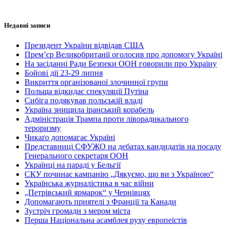
Недавні записи
Президент України відвідав США
Прем’єр Великобританії оголосив про допомогу Україні
На засіданні Ради Безпеки ООН говорили про Україну
Бойові дії 23-29 липня
Викриття організованої злочинної групи
Польща відкидає спекуляції Путіна
Сибіга подякував польській владі
Україна знищила іранський корабель
Адміністрація Трампа проти ліворадикального
тероризму
Чикаґо допомагає Україні
Представниці СФУЖО на дебатах кандидатів на посаду
Генерального секретаря ООН
Українці на параді у Бельгії
СКУ починає кампанію „Дякуємо, що ви з Україною“
Українська журналістика в час війни
„Петрівський ярмарок“ у Чернівцях
Допомагають приятелі з Франції та Канади
Зустріч громади з мером міста
Перша Національна асамблея руху европеїстів