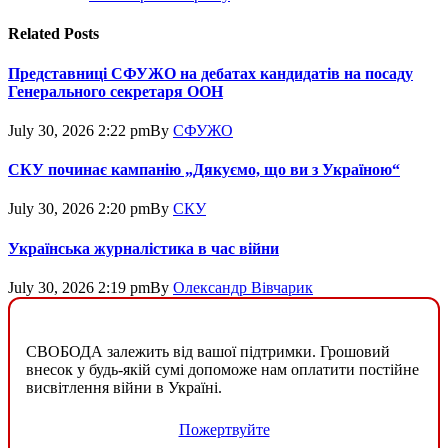
Related
Posts
Представниці СФУЖО на дебатах кандидатів на посаду
Генерального секретаря ООН
July 30, 2026 2:22 pm
By
СФУЖО
СКУ починає кампанію „Дякуємо, що ви з Україною“
July 30, 2026 2:20 pm
By
СКУ
Українська журналістика в час війни
July 30, 2026 2:19 pm
By
Олександр Вівчарик
СВОБОДА залежить від вашої підтримки. Грошовий
внесок у будь-якій сумі допоможе нам оплатити постійне
висвітлення війни в Україні.
Пожертвуйте