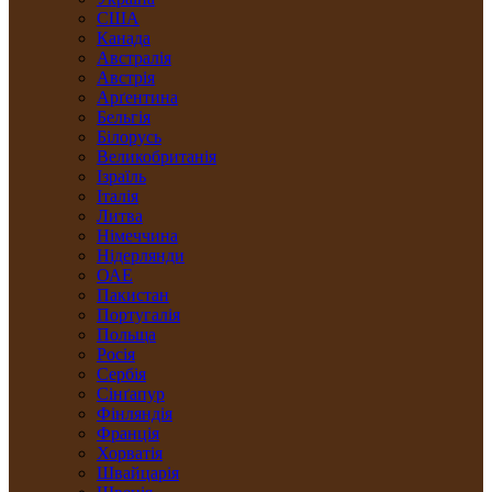
США
Канада
Австралія
Австрія
Арґентина
Бельгія
Білорусь
Великобританія
Ізраїль
Італія
Литва
Німеччина
Нідерлянди
ОАЕ
Пакистан
Португалія
Польща
Росія
Сербія
Сінґапур
Фінляндія
Франція
Хорватія
Швайцарія