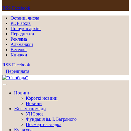
RSS
Facebook
Останні числа
PDF архів
Пошук в архіві
Передплата
Рекляма
Альманахи
Веселка
Книжки
RSS
Facebook
Передплата
Новини
Короткі новини
Новини
Життя громади
УНСоюз
Фундація ім. І. Багряного
Посмертна згадка
Культура