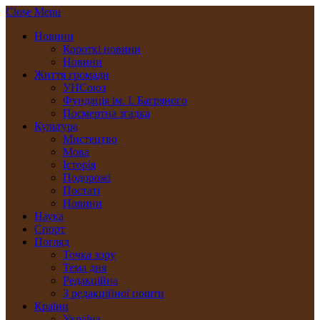
Close Menu
Новини
Короткі новини
Новини
Життя громади
УНСоюз
Фундація ім. І. Багряного
Посмертна згадка
Культура
Мистецтво
Мова
Історія
Подорожі
Постаті
Новини
Наука
Спорт
Погляд
Точка зору
Тема дня
Редакційна
З редакційної пошти
Країни
Україна