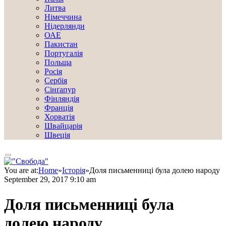
Литва
Німеччина
Нідерлянди
ОАЕ
Пакистан
Португалія
Польща
Росія
Сербія
Сінґапур
Фінляндія
Франція
Хорватія
Швайцарія
Швеція
You are at:
Home
»
Історія
»
Доля письменниці була долею народу
September 29, 2017 9:10 am
Доля письменниці була
долею народу