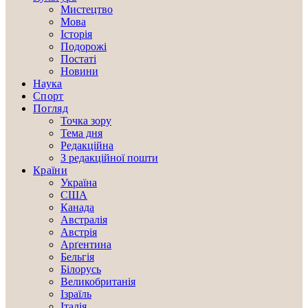
Мистецтво
Мова
Історія
Подорожі
Постаті
Новини
Наука
Спорт
Погляд
Точка зору
Тема дня
Редакційна
З редакційної пошти
Країни
Україна
США
Канада
Австралія
Австрія
Арґентина
Бельгія
Білорусь
Великобританія
Ізраїль
Італія