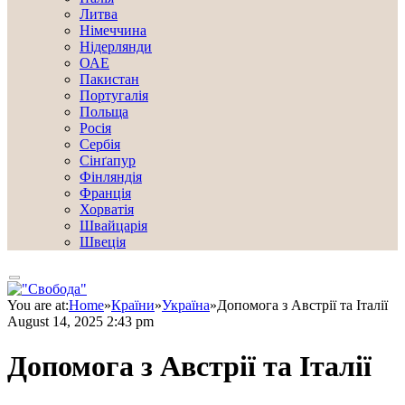
Литва
Німеччина
Нідерлянди
ОАЕ
Пакистан
Португалія
Польща
Росія
Сербія
Сінґапур
Фінляндія
Франція
Хорватія
Швайцарія
Швеція
You are at:
Home
»
Країни
»
Україна
»
Допомога з Австрії та Італії
August 14, 2025 2:43 pm
Допомога з Австрії та Італії