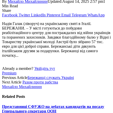
By
Михайло Михайлинин
Updated:
August 14, 2025 2:57 pm
1
Min Read
Share
Facebook
Twitter
LinkedIn
Pinterest
Email
Telegram
WhatsApp
Надія Галак (ліворуч) на українському святі в Італії.
БЕРЕЖАНИ. – У місті готуються до побудови
реабілітаційного центру для постраждалих від війни українців
та поранених захисників. Завдяки благодійному балю у Відні і
Товариству української молоді Австрії було зібрано 57 тис.
евро для цієї доброї справи. Бережанські діти дякують
італійським друзям за подарунки. Бережанці від самого
початку...
Already a member?
Увійдіть тут
Premium
Previous Article
Бережанці служать Україні
Next Article
Разом проти рабства
Михайло Михайлинин
Related
Posts
Представниці СФУЖО на дебатах кандидатів на посаду
Генерального секретаря ООН