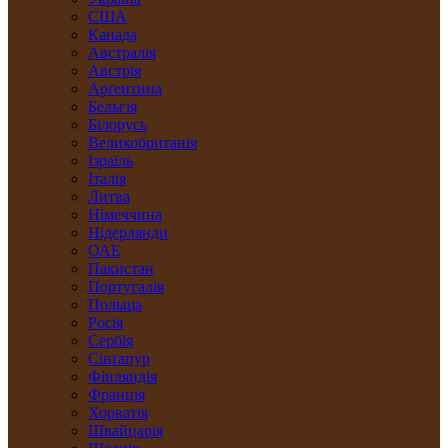
США
Канада
Австралія
Австрія
Арґентина
Бельгія
Білорусь
Великобританія
Ізраїль
Італія
Литва
Німеччина
Нідерлянди
ОАЕ
Пакистан
Португалія
Польща
Росія
Сербія
Сінґапур
Фінляндія
Франція
Хорватія
Швайцарія