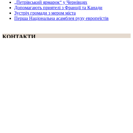
„Петрівський ярмарок“ у Чернівцях
Допомагають приятелі з Франції та Канади
Зустріч громади з мером міста
Перша Національна асамблея руху европеїстів
КОНТАКТИ
☎ (973) 292-9800 x 3040
Редактор
Адміністрація
Передплата
Рекляма
Вебмайстер
„СВОБОДА“ – ГАЗЕТА УКРАЇНСЬКОЇ
ГРОМАДИ В АМЕРИЦІ
„СВОБОДА“ заснована у 1893 році в США і є найстаршою у
світі україномовною газетою що видається безперервно. Від
1921 року до 1998 року була єдиним поза Україною щоденним
виданням. „Свобода“ – офіційний орган Українського
Народного Союзу. Редакція традиційно дотримується