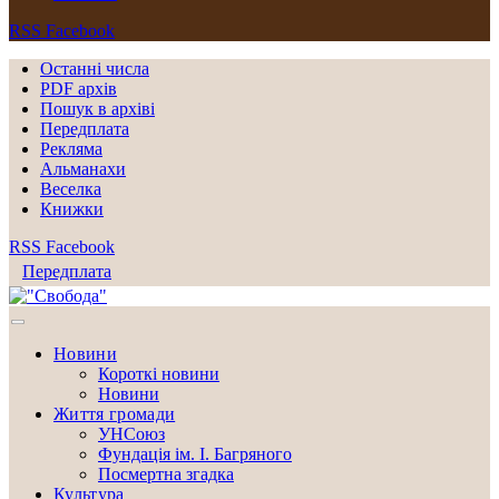
RSS
Facebook
Останні числа
PDF архів
Пошук в архіві
Передплата
Рекляма
Альманахи
Веселка
Книжки
RSS
Facebook
Передплата
Новини
Короткі новини
Новини
Життя громади
УНСоюз
Фундація ім. І. Багряного
Посмертна згадка
Культура