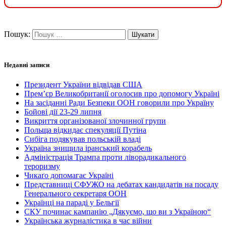
Пошук:
Недавні записи
Президент України відвідав США
Прем’єр Великобританії оголосив про допомогу Україні
На засіданні Ради Безпеки ООН говорили про Україну
Бойові дії 23-29 липня
Викриття організованої злочинної групи
Польща відкидає спекуляції Путіна
Сибіга подякував польській владі
Україна знищила іранський корабель
Адміністрація Трампа проти ліворадикального
тероризму
Чикаґо допомагає Україні
Представниці СФУЖО на дебатах кандидатів на посаду
Генерального секретаря ООН
Українці на параді у Бельгії
СКУ починає кампанію „Дякуємо, що ви з Україною“
Українська журналістика в час війни