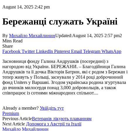
August 14, 2025 2:42 pm
Бережанці служать Україні
By
Михайло Михайлинин
Updated:
August 14, 2025 2:57 pm
2
Mins Read
Share
Facebook
Twitter
LinkedIn
Pinterest
Email
Telegram
WhatsApp
Засновниця фонду Галина Андрушків (посередині) з
нагородою від України. БЕРЕЖАНИ. – Благодійниця Галина
Андрушків та її дочка Вікторія Батрин, які є родом з Бережан і
тепер живуть у Польщі, заснували у 2014 році доброчинний
фонд Uniters у Варшаві. Згодом українська родина згуртувала
до вчинків милосердя понад 3,000 добровольців, а також
співпрацює із сотнями міжнародних спільнот....
Already a member?
Увійдіть тут
Premium
Previous Article
Ветеранів лікують плаванням
Next Article
Допомога з Австрії та Італії
Михайло Михайлинин