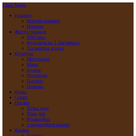
Close Menu
Новини
Короткі новини
Новини
Життя громади
УНСоюз
Фундація ім. І. Багряного
Посмертна згадка
Культура
Мистецтво
Мова
Історія
Подорожі
Постаті
Новини
Наука
Спорт
Погляд
Точка зору
Тема дня
Редакційна
З редакційної пошти
Країни
Україна