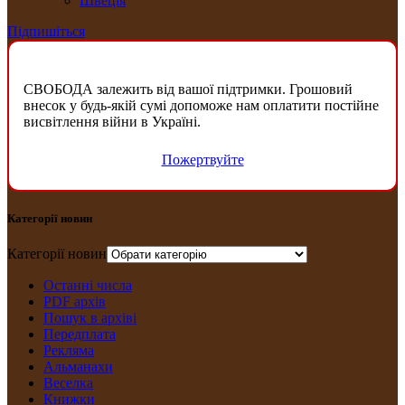
Швеція
Підпишіться
СВОБОДА залежить від вашої підтримки. Грошовий
внесок у будь-якій сумі допоможе нам оплатити постійне
висвітлення війни в Україні.
Пожертвуйте
Категорії новин
Категорії новин
Останні числа
PDF архів
Пошук в архіві
Передплата
Рекляма
Альманахи
Веселка
Книжки