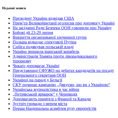
Недавні записи
Президент України відвідав США
Прем’єр Великобританії оголосив про допомогу Україні
На засіданні Ради Безпеки ООН говорили про Україну
Бойові дії 23-29 липня
Викриття організованої злочинної групи
Польща відкидає спекуляції Путіна
Сибіга подякував польській владі
Україна знищила іранський корабель
Адміністрація Трампа проти ліворадикального
тероризму
Чикаґо допомагає Україні
Представниці СФУЖО на дебатах кандидатів на посаду
Генерального секретаря ООН
Українці на параді у Бельгії
СКУ починає кампанію „Дякуємо, що ви з Україною“
Українська журналістика в час війни
„Петрівський ярмарок“ у Чернівцях
Допомагають приятелі з Франції та Канади
Зустріч громади з мером міста
Перша Національна асамблея руху европеїстів