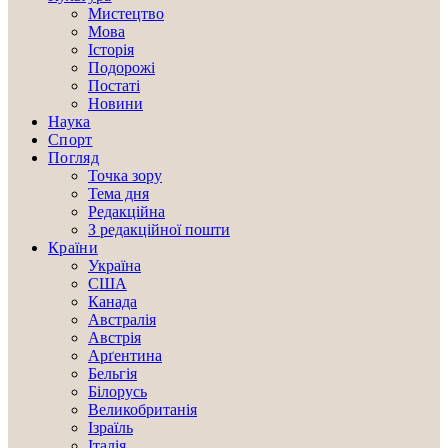
Мистецтво
Мова
Історія
Подорожі
Постаті
Новини
Наука
Спорт
Погляд
Точка зору
Тема дня
Редакційна
З редакційної пошти
Країни
Україна
США
Канада
Австралія
Австрія
Арґентина
Бельгія
Білорусь
Великобританія
Ізраїль
Італія