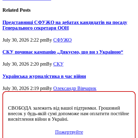
Related
Posts
Представниці СФУЖО на дебатах кандидатів на посаду
Генерального секретаря ООН
July 30, 2026 2:22 pm
By
СФУЖО
СКУ починає кампанію „Дякуємо, що ви з Україною“
July 30, 2026 2:20 pm
By
СКУ
Українська журналістика в час війни
July 30, 2026 2:19 pm
By
Олександр Вівчарик
СВОБОДА залежить від вашої підтримки. Грошовий
внесок у будь-якій сумі допоможе нам оплатити постійне
висвітлення війни в Україні.
Пожертвуйте