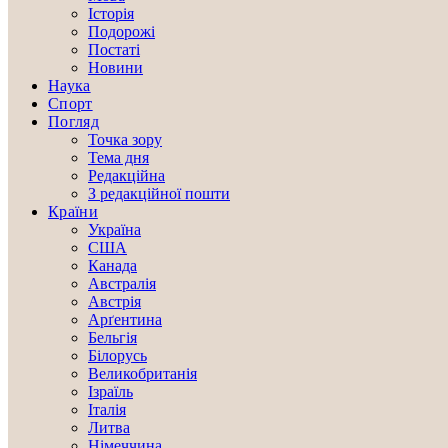
Історія
Подорожі
Постаті
Новини
Наука
Спорт
Погляд
Точка зору
Тема дня
Редакційна
З редакційної пошти
Країни
Україна
США
Канада
Австралія
Австрія
Арґентина
Бельгія
Білорусь
Великобританія
Ізраїль
Італія
Литва
Німеччина