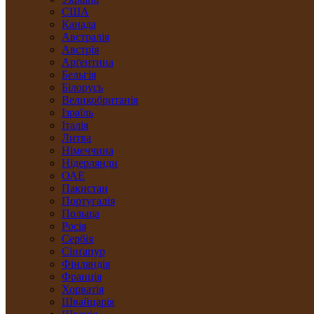
США
Канада
Австралія
Австрія
Арґентина
Бельгія
Білорусь
Великобританія
Ізраїль
Італія
Литва
Німеччина
Нідерлянди
ОАЕ
Пакистан
Португалія
Польща
Росія
Сербія
Сінґапур
Фінляндія
Франція
Хорватія
Швайцарія