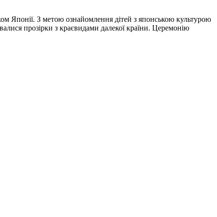
ом Японії. З метою ознайомлення дітей з японською культурою
валися прозірки з краєвидами далекої країни. Церемонію