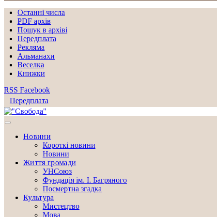
Останні числа
PDF архів
Пошук в архіві
Передплата
Рекляма
Альманахи
Веселка
Книжки
RSS
Facebook
Передплата
Новини
Короткі новини
Новини
Життя громади
УНСоюз
Фундація ім. І. Багряного
Посмертна згадка
Культура
Мистецтво
Мова