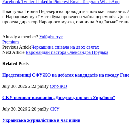
Facebook
Twitter
LinkedIn
Pinterest
Email
Telegram
WhatsApp
Пластунка Тетяна Переверзєва проводить японське чаювання. А
в Народному музеї міста була проведена чайна церемонія. До ч
провела директор Народного музею, станична Авдіївської станиц
Already a member?
Увійдіть тут
Premium
Previous Article
Черкащина співала на двох святах
Next Article
Евромайдан пастора Олександра Прудька
Related
Posts
Представниці СФУЖО на дебатах кандидатів на посаду Ген
July 30, 2026 2:22 pm
By
СФУЖО
СКУ починає кампанію „Дякуємо, що ви з Україною“
July 30, 2026 2:20 pm
By
СКУ
Українська журналістика в час війни