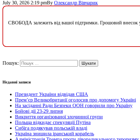
July 30, 2026 2:19 pm
By
Олександр Вівчарик
СВОБОДА залежить від вашої підтримки. Грошовий внесок у б
Пошук:
Недавні записи
Президент України відвідав США
Прем’єр Великобританії оголосив про допомогу Україні
На засіданні Ради Безпеки ООН говорили про Україну
Бойові дії 23-29 липня
Викриття організованої злочинної групи
Польща відкидає спекуляції Путіна
Сибіга подякував польській владі
Україна знищила іранський корабель
Адміністрація Трампа проти ліворадикального тероризму