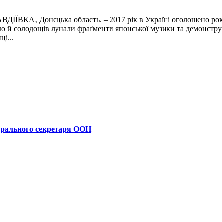
ВДІЇВКА‚ Донецька область. – 2017 рік в Україні оголошено рок
аю й солодощів лунали фраґменти японської музики та демонстру
і...
ерального секретаря ООН