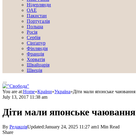
Нідерлянди
ОАЕ
Пакистан
Португалія
Польща
Росія
Сербія
Сінґапур
Фінляндія
Франція
Хорватія
Швайцарія
Швеція
You are at:
Home
»
Країни
»
Україна
»
Діти мали японське чаювання
July 13, 2017 11:38 am
Діти мали японське чаювання
By
Редакція
Updated:
January 24, 2025 11:27 am
1 Min Read
Share