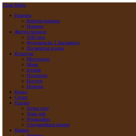
Close Menu
Новини
Короткі новини
Новини
Життя громади
УНСоюз
Фундація ім. І. Багряного
Посмертна згадка
Культура
Мистецтво
Мова
Історія
Подорожі
Постаті
Новини
Наука
Спорт
Погляд
Точка зору
Тема дня
Редакційна
З редакційної пошти
Країни
Україна