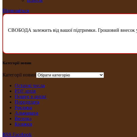
Швеція
Підпишіться
СВОБОДА залежить від вашої підтримки. Грошовий внесок у б
Категорії новин
Категорії новин
Останні числа
PDF архів
Пошук в архіві
Передплата
Рекляма
Альманахи
Веселка
Книжки
RSS
Facebook