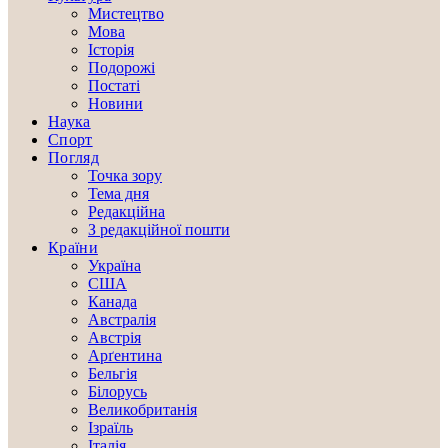
Мистецтво
Мова
Історія
Подорожі
Постаті
Новини
Наука
Спорт
Погляд
Точка зору
Тема дня
Редакційна
З редакційної пошти
Країни
Україна
США
Канада
Австралія
Австрія
Арґентина
Бельгія
Білорусь
Великобританія
Ізраїль
Італія