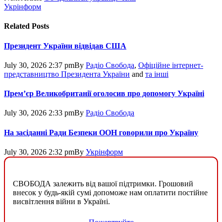
Укрінформ
Related
Posts
Президент України відвідав США
July 30, 2026 2:37 pm
By
Радіо Свобода
,
Офіційне інтернет-
представництво Президента України
and
та інші
Прем’єр Великобританії оголосив про допомогу Україні
July 30, 2026 2:33 pm
By
Радіо Свобода
На засіданні Ради Безпеки ООН говорили про Україну
July 30, 2026 2:32 pm
By
Укрінформ
СВОБОДА залежить від вашої підтримки. Грошовий
внесок у будь-якій сумі допоможе нам оплатити постійне
висвітлення війни в Україні.