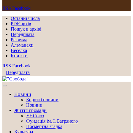
RSS
Facebook
Останні числа
PDF архів
Пошук в архіві
Передплата
Рекляма
Альманахи
Веселка
Книжки
RSS
Facebook
Передплата
Новини
Короткі новини
Новини
Життя громади
УНСоюз
Фундація ім. І. Багряного
Посмертна згадка
Культура