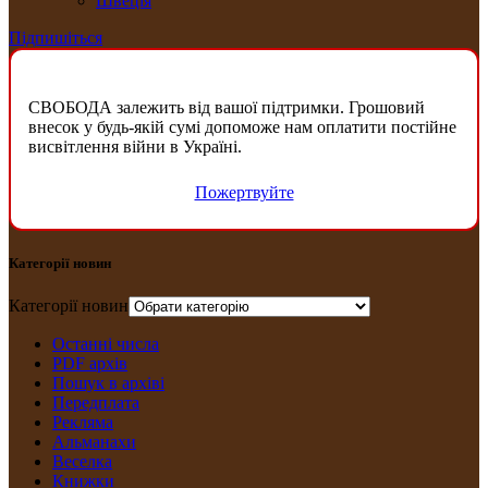
Швеція
Підпишіться
СВОБОДА залежить від вашої підтримки. Грошовий
внесок у будь-якій сумі допоможе нам оплатити постійне
висвітлення війни в Україні.
Пожертвуйте
Категорії новин
Категорії новин
Останні числа
PDF архів
Пошук в архіві
Передплата
Рекляма
Альманахи
Веселка
Книжки