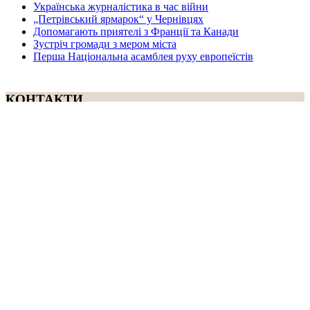
Українська журналістика в час війни
„Петрівський ярмарок“ у Чернівцях
Допомагають приятелі з Франції та Канади
Зустріч громади з мером міста
Перша Національна асамблея руху европеїстів
КОНТАКТИ
☎ (973) 292-9800 x 3040
Редактор
Адміністрація
Передплата
Рекляма
Вебмайстер
„СВОБОДА“ – ГАЗЕТА УКРАЇНСЬКОЇ
ГРОМАДИ В АМЕРИЦІ
„СВОБОДА“ заснована у 1893 році в США і є найстаршою у
світі україномовною газетою що видається безперервно. Від
1921 року до 1998 року була єдиним поза Україною щоденним
виданням. „Свобода“ – офіційний орган Українського