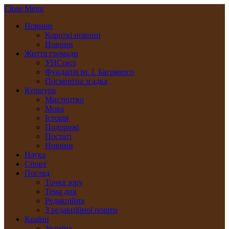
Close Menu
Новини
Короткі новини
Новини
Життя громади
УНСоюз
Фундація ім. І. Багряного
Посмертна згадка
Культура
Мистецтво
Мова
Історія
Подорожі
Постаті
Новини
Наука
Спорт
Погляд
Точка зору
Тема дня
Редакційна
З редакційної пошти
Країни
Україна