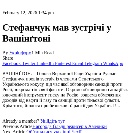
February 12, 2026 1:34 pm
Стефанчук мав зустрічі у
Вашінґтоні
By
Укрінформ
1 Min Read
Share
Facebook
Twitter
LinkedIn
Pinterest
Email
Telegram
WhatsApp
ВАШІНҐТОН. – Голова Верховної Ради України Руслан
Стефанчук провів зустріч із членами Сенатського
Українського кокусу, під час якої обговорили санкції проти
Росії, зокрема тіньової фльоти. Окремо обговорили санкції як
ключовий інструмент тиску на Росію, зокрема обмеження
доходів від нафти й газу та санкції проти тіньової фльоти.
Крім того, йшлося про безпекові ґарантії для України. Р....
Already a member?
Увійдіть тут
Previous Article
Нагорода Ґільдії режисерів Америки
Next Article
Об’єдналися українці Чехії