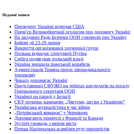
Недавні записи
Президент України відвідав США
Прем’єр Великобританії оголосив про допомогу Україні
На засіданні Ради Безпеки ООН говорили про Україну
Бойові дії 23-29 липня
Викриття організованої злочинної групи
Польща відкидає спекуляції Путіна
Сибіга подякував польській владі
Україна знищила іранський корабель
Адміністрація Трампа проти ліворадикального
тероризму
Чикаґо допомагає Україні
Представниці СФУЖО на дебатах кандидатів на посаду
Генерального секретаря ООН
Українці на параді у Бельгії
СКУ починає кампанію „Дякуємо, що ви з Україною“
Українська журналістика в час війни
„Петрівський ярмарок“ у Чернівцях
Допомагають приятелі з Франції та Канади
Зустріч громади з мером міста
Перша Національна асамблея руху европеїстів