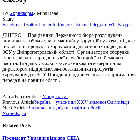
By
Укрінформ
2 Mins Read
Share
Facebook
Twitter
LinkedIn
Pinterest
Email
Telegram
WhatsApp
ДНІПРО. – Працівники Державного бюро розслідувань
викрили та забльокували маштабну корупційну схему під час
постачання продуктів харчування для бойових підрозділів
ЗСУ у Дніпро­петровській області. Організатором оборудки
став начальник продовольчої служби однієї з військових
частин. Він діяв у змові із засновником та комерційним
директором підприємства-постачальника продуктів
харчування для ЗСУ. Посадовці підписували акти приймання-
передачі на повний обсяг...
Already a member?
Увійдіть тут
Previous Article
Україна – учасниця XXV зимової Олімпіяди
Next Article
Знизився видобуток нафти в Росії
Укрінформ
Related
Posts
Президент України відвідав США