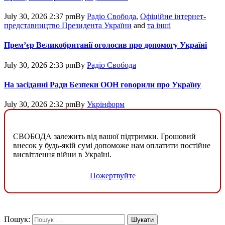
July 30, 2026 2:37 pm
By
Радіо Свобода
,
Офіційне інтернет-
представництво Президента України
and
та інші
Прем’єр Великобританії оголосив про допомогу Україні
July 30, 2026 2:33 pm
By
Радіо Свобода
На засіданні Ради Безпеки ООН говорили про Україну
July 30, 2026 2:32 pm
By
Укрінформ
СВОБОДА залежить від вашої підтримки. Грошовий
внесок у будь-якій сумі допоможе нам оплатити постійне
висвітлення війни в Україні.
Пожертвуйте
Пошук: