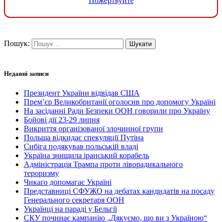
Пожертвуйте
Пошук:
Недавні записи
Президент України відвідав США
Прем’єр Великобританії оголосив про допомогу Україні
На засіданні Ради Безпеки ООН говорили про Україну
Бойові дії 23-29 липня
Викриття організованої злочинної групи
Польща відкидає спекуляції Путіна
Сибіга подякував польській владі
Україна знищила іранський корабель
Адміністрація Трампа проти ліворадикального
тероризму
Чикаґо допомагає Україні
Представниці СФУЖО на дебатах кандидатів на посаду
Генерального секретаря ООН
Українці на параді у Бельгії
СКУ починає кампанію „Дякуємо, що ви з Україною“