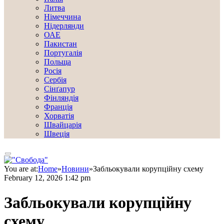
Литва
Німеччина
Нідерлянди
ОАЕ
Пакистан
Португалія
Польща
Росія
Сербія
Сінґапур
Фінляндія
Франція
Хорватія
Швайцарія
Швеція
You are at:
Home
»
Новини
»
Забльокували корупційну схему
February 12, 2026 1:42 pm
Забльокували корупційну
схему