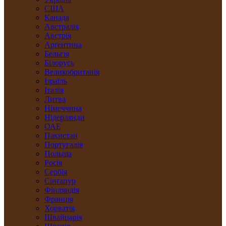
США
Канада
Австралія
Австрія
Арґентина
Бельгія
Білорусь
Великобританія
Ізраїль
Італія
Литва
Німеччина
Нідерлянди
ОАЕ
Пакистан
Португалія
Польща
Росія
Сербія
Сінґапур
Фінляндія
Франція
Хорватія
Швайцарія