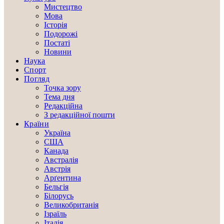
Мистецтво
Мова
Історія
Подорожі
Постаті
Новини
Наука
Спорт
Погляд
Точка зору
Тема дня
Редакційна
З редакційної пошти
Країни
Україна
США
Канада
Австралія
Австрія
Арґентина
Бельгія
Білорусь
Великобританія
Ізраїль
Італія