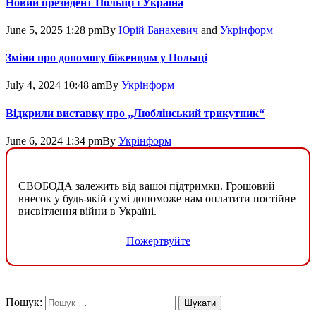
Новий президент Польщі і Україна
June 5, 2025 1:28 pm
By
Юрій Банахевич
and
Укрінформ
Зміни про допомогу біженцям у Польщі
July 4, 2024 10:48 am
By
Укрінформ
Відкрили виставку про „Люблінський трикутник“
June 6, 2024 1:34 pm
By
Укрінформ
СВОБОДА залежить від вашої підтримки. Грошовий
внесок у будь-якій сумі допоможе нам оплатити постійне
висвітлення війни в Україні.
Пожертвуйте
Пошук: