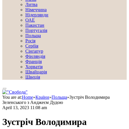
Литва
Німеччина
Нідерлянди
ОАЕ
Пакистан
Португалія
Польща
Росія
Сербія
Сінґапур
Фінляндія
Франція
Хорватія
Швайцарія
Швеція
You are at:
Home
»
Країни
»
Польща
»
Зустріч Володимира
Зеленського з Анджеєм Дудою
April 13, 2023 11:08 am
Зустріч Володимира