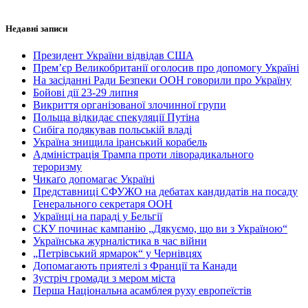
Недавні записи
Президент України відвідав США
Прем’єр Великобританії оголосив про допомогу Україні
На засіданні Ради Безпеки ООН говорили про Україну
Бойові дії 23-29 липня
Викриття організованої злочинної групи
Польща відкидає спекуляції Путіна
Сибіга подякував польській владі
Україна знищила іранський корабель
Адміністрація Трампа проти ліворадикального
тероризму
Чикаґо допомагає Україні
Представниці СФУЖО на дебатах кандидатів на посаду
Генерального секретаря ООН
Українці на параді у Бельгії
СКУ починає кампанію „Дякуємо, що ви з Україною“
Українська журналістика в час війни
„Петрівський ярмарок“ у Чернівцях
Допомагають приятелі з Франції та Канади
Зустріч громади з мером міста
Перша Національна асамблея руху европеїстів