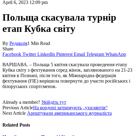
April 6, 2023 12:09 pm
Польща скасувала турнір
етап Кубка світу
By
Редакція
1 Min Read
Share
Facebook
Twitter
LinkedIn
Pinterest
Email
Telegram
WhatsApp
ВАРШАВА. – Польща 5 квітня скасувала проведення етапу
Кубка світу з фехтування серед жінок, заплянованого на 21-23
квітня в Познані, після того, як Міжнародна федерація
фехтування (FIE) вирішила повернути до участи російських і
білоруських спортсменок.
Already a member?
Увійдіть тут
Previous Article
На кордоні затримують „ухилянтів“
Next Article
Арештували американського журналіста
Related
Posts