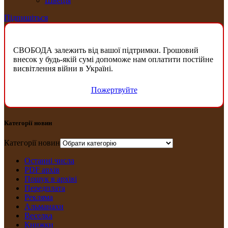
Швеція
Підпишіться
СВОБОДА залежить від вашої підтримки. Грошовий
внесок у будь-якій сумі допоможе нам оплатити постійне
висвітлення війни в Україні.
Пожертвуйте
Категорії новин
Категорії новин
Останні числа
PDF архів
Пошук в архіві
Передплата
Рекляма
Альманахи
Веселка
Книжки