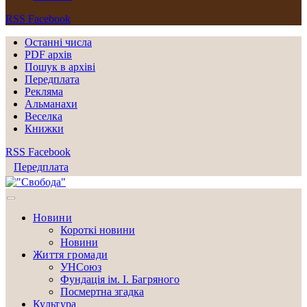
RSS
Facebook
Останні числа
PDF архів
Пошук в архіві
Передплата
Рекляма
Альманахи
Веселка
Книжки
RSS
Facebook
Передплата
Новини
Короткі новини
Новини
Життя громади
УНСоюз
Фундація ім. І. Багряного
Посмертна згадка
Культура