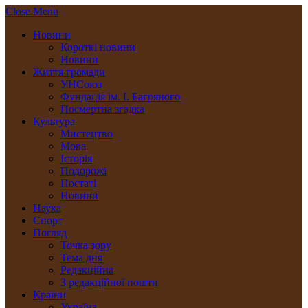
Close Menu
Новини
Короткі новини
Новини
Життя громади
УНСоюз
Фундація ім. І. Багряного
Посмертна згадка
Культура
Мистецтво
Мова
Історія
Подорожі
Постаті
Новини
Наука
Спорт
Погляд
Точка зору
Тема дня
Редакційна
З редакційної пошти
Країни
Україна