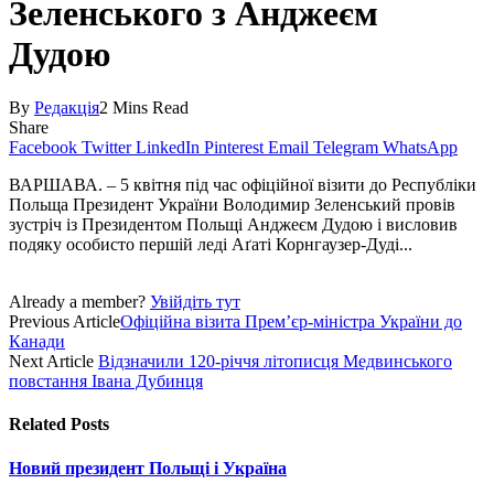
Зеленського з Анджеєм
Дудою
By
Редакція
2 Mins Read
Share
Facebook
Twitter
LinkedIn
Pinterest
Email
Telegram
WhatsApp
ВАРШАВА. – 5 квітня під час офіційної візити до Республіки
Польща Президент України Володимир Зеленський провів
зустріч із Президентом Польщі Анджеєм Дудою і висловив
подяку особисто першій леді Аґаті Корнгаузер-Дуді...
Already a member?
Увійдіть тут
Previous Article
Офіційна візита Прем’єр-міністра України до
Канади
Next Article
Відзначили 120-річчя літописця Медвинського
повстання Івана Дубинця
Related
Posts
Новий президент Польщі і Україна