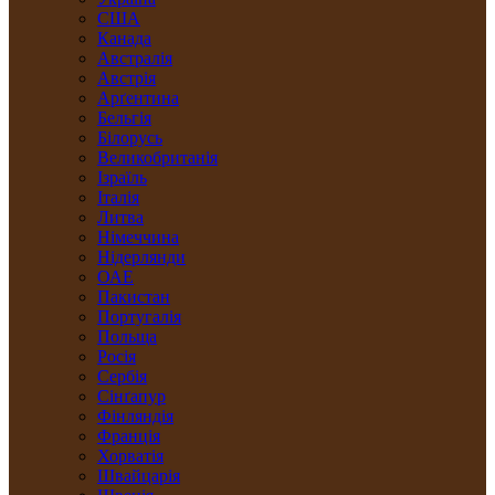
США
Канада
Австралія
Австрія
Арґентина
Бельгія
Білорусь
Великобританія
Ізраїль
Італія
Литва
Німеччина
Нідерлянди
ОАЕ
Пакистан
Португалія
Польща
Росія
Сербія
Сінґапур
Фінляндія
Франція
Хорватія
Швайцарія