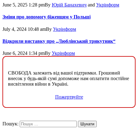
June 5, 2025 1:28 pm
By
Юрій Банахевич
and
Укрінформ
Зміни про допомогу біженцям у Польщі
July 4, 2024 10:48 am
By
Укрінформ
Відкрили виставку про „Люблінський трикутник“
June 6, 2024 1:34 pm
By
Укрінформ
СВОБОДА залежить від вашої підтримки. Грошовий
внесок у будь-якій сумі допоможе нам оплатити постійне
висвітлення війни в Україні.
Пожертвуйте
Пошук: