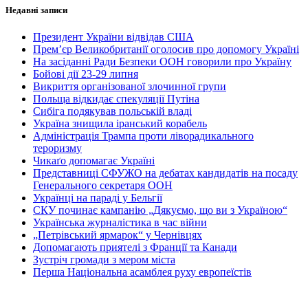
Недавні записи
Президент України відвідав США
Прем’єр Великобританії оголосив про допомогу Україні
На засіданні Ради Безпеки ООН говорили про Україну
Бойові дії 23-29 липня
Викриття організованої злочинної групи
Польща відкидає спекуляції Путіна
Сибіга подякував польській владі
Україна знищила іранський корабель
Адміністрація Трампа проти ліворадикального
тероризму
Чикаґо допомагає Україні
Представниці СФУЖО на дебатах кандидатів на посаду
Генерального секретаря ООН
Українці на параді у Бельгії
СКУ починає кампанію „Дякуємо, що ви з Україною“
Українська журналістика в час війни
„Петрівський ярмарок“ у Чернівцях
Допомагають приятелі з Франції та Канади
Зустріч громади з мером міста
Перша Національна асамблея руху европеїстів