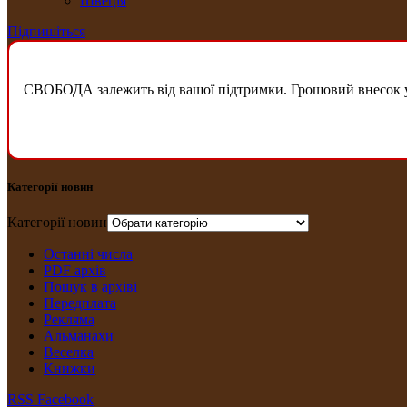
Швеція
Підпишіться
СВОБОДА залежить від вашої підтримки. Грошовий внесок у б
Категорії новин
Категорії новин
Останні числа
PDF архів
Пошук в архіві
Передплата
Рекляма
Альманахи
Веселка
Книжки
RSS
Facebook