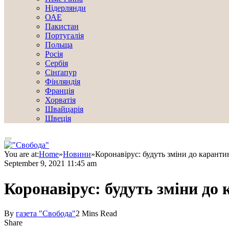
Нідерлянди
ОАЕ
Пакистан
Португалія
Польща
Росія
Сербія
Сінґапур
Фінляндія
Франція
Хорватія
Швайцарія
Швеція
You are at:
Home
»
Новини
»
Коронавірус: будуть зміни до карант
September 9, 2021 11:45 am
Коронавірус: будуть зміни до
By
газета "Свобода"
2 Mins Read
Share