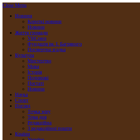
Close Menu
Новини
Короткі новини
Новини
Життя громади
УНСоюз
Фундація ім. І. Багряного
Посмертна згадка
Культура
Мистецтво
Мова
Історія
Подорожі
Постаті
Новини
Наука
Спорт
Погляд
Точка зору
Тема дня
Редакційна
З редакційної пошти
Країни
Україна