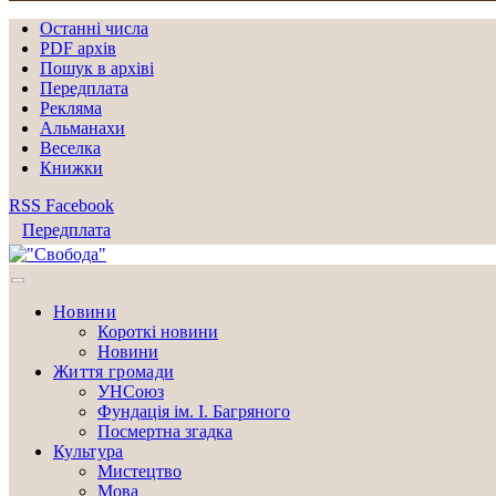
Останні числа
PDF архів
Пошук в архіві
Передплата
Рекляма
Альманахи
Веселка
Книжки
RSS
Facebook
Передплата
Новини
Короткі новини
Новини
Життя громади
УНСоюз
Фундація ім. І. Багряного
Посмертна згадка
Культура
Мистецтво
Мова