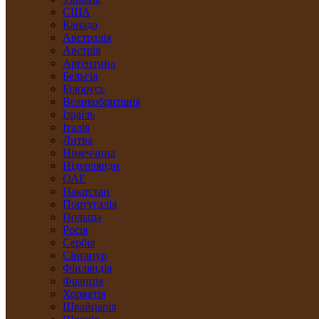
США
Канада
Австралія
Австрія
Арґентина
Бельгія
Білорусь
Великобританія
Ізраїль
Італія
Литва
Німеччина
Нідерлянди
ОАЕ
Пакистан
Португалія
Польща
Росія
Сербія
Сінґапур
Фінляндія
Франція
Хорватія
Швайцарія