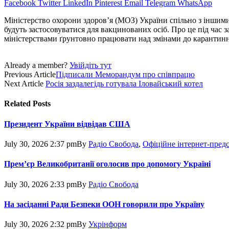
Facebook
Twitter
LinkedIn
Pinterest
Email
Telegram
WhatsApp
Міністерство охорони здоров’я (МОЗ) України спільно з іншим
будуть застосовуватися для вакцинованих осіб. Про це під час 
міністерствами ґрунтовно працювати над змінами до карантинн
Already a member?
Увійдіть тут
Previous Article
Підписали Меморандум про співпрацю
Next Article
Росія заздалегідь готувала Іловайський котел
Related
Posts
Президент України відвідав США
July 30, 2026 2:37 pm
By
Радіо Свобода
,
Офіційне інтернет-пред
Прем’єр Великобританії оголосив про допомогу Україні
July 30, 2026 2:33 pm
By
Радіо Свобода
На засіданні Ради Безпеки ООН говорили про Україну
July 30, 2026 2:32 pm
By
Укрінформ