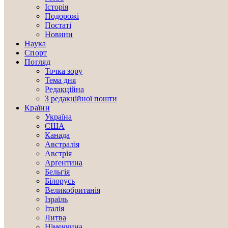
Історія
Подорожі
Постаті
Новини
Наука
Спорт
Погляд
Точка зору
Тема дня
Редакційна
З редакційної пошти
Країни
Україна
США
Канада
Австралія
Австрія
Арґентина
Бельгія
Білорусь
Великобританія
Ізраїль
Італія
Литва
Німеччина