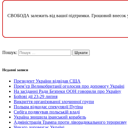
СВОБОДА залежить від вашої підтримки. Грошовий внесок у б
Пошук:
Недавні записи
Президент України відвідав США
Прем’єр Великобританії оголосив про допомогу Україні
На засіданні Ради Безпеки ООН говорили про Україну
Бойові дії 23-29 липня
Викриття організованої злочинної групи
Польща відкидає спекуляції Путіна
Сибіга подякував польській владі
Україна знищила іранський корабель
Адміністрація Трампа проти ліворадикального тероризму
Чикаґо допомагає Україні