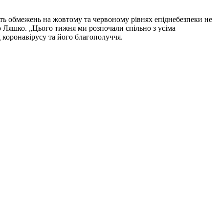
сть обмежень на жовтому та червоному рівнях епіднебезпеки не
ор Ляшко. „Цього тижня ми розпочали спільно з усіма
 коронавірусу та його благополуччя.