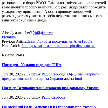
реґіонального бюро ВООЗ. Там радять обмежити число гостей
і забезпечити хорошу вентиляцію у разі, якщо свято проходить
у закритому приміщенні. А ось із приводу подорожей
рекомендується уникати засобів пересування, в яких можуть
виникати скупчення людей.
Already a member?
Увійдіть тут
Premium
Previous Article
Дзвін Гідности пролунав на Алеї Героїв
Next Article
Білорусь: затримали пенсіонерів біля ялинки
Related
Posts
Президент України відвідав США
July 30, 2026 2:37 pm
By
Радіо Свобода
,
Офіційне інтернет-
представництво Президента України
and
та інші
Прем’єр Великобританії оголосив про допомогу Україні
July 30, 2026 2:33 pm
By
Радіо Свобода
На засіданні Ради Безпеки ООН говорили про Україну