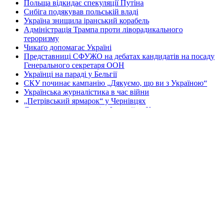
Польща відкидає спекуляції Путіна
Сибіга подякував польській владі
Україна знищила іранський корабель
Адміністрація Трампа проти ліворадикального
тероризму
Чикаґо допомагає Україні
Представниці СФУЖО на дебатах кандидатів на посаду
Генерального секретаря ООН
Українці на параді у Бельгії
СКУ починає кампанію „Дякуємо, що ви з Україною“
Українська журналістика в час війни
„Петрівський ярмарок“ у Чернівцях
Допомагають приятелі з Франції та Канади
Зустріч громади з мером міста
Перша Національна асамблея руху европеїстів
КОНТАКТИ
☎ (973) 292-9800 x 3040
Редактор
Адміністрація
Передплата
Рекляма