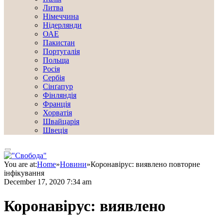
Литва
Німеччина
Нідерлянди
ОАЕ
Пакистан
Португалія
Польща
Росія
Сербія
Сінґапур
Фінляндія
Франція
Хорватія
Швайцарія
Швеція
You are at:
Home
»
Новини
»
Коронавірус: виявлено повторне
інфікування
December 17, 2020 7:34 am
Коронавірус: виявлено