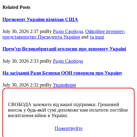
Related
Posts
Президент України відвідав США
July 30, 2026 2:37 pm
By
Радіо Свобода
,
Офіційне інтернет-
представництво Президента України
and
та інші
Прем’єр Великобританії оголосив про допомогу Україні
July 30, 2026 2:33 pm
By
Радіо Свобода
На засіданні Ради Безпеки ООН говорили про Україну
July 30, 2026 2:32 pm
By
Укрінформ
СВОБОДА залежить від вашої підтримки. Грошовий
внесок у будь-якій сумі допоможе нам оплатити постійне
висвітлення війни в Україні.
Пожертвуйте