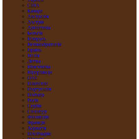
США
Канада
Австралія
Австрія
Арґентина
Бельгія
Білорусь
Великобританія
Ізраїль
Італія
Литва
Німеччина
Нідерлянди
ОАЕ
Пакистан
Португалія
Польща
Росія
Сербія
Сінґапур
Фінляндія
Франція
Хорватія
Швайцарія