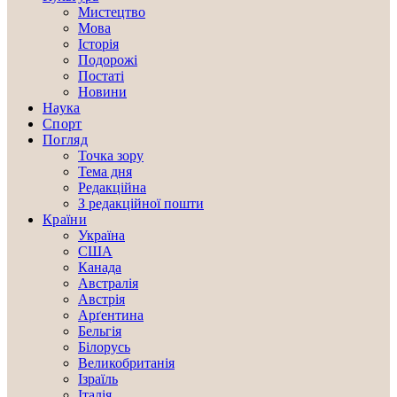
Мистецтво
Мова
Історія
Подорожі
Постаті
Новини
Наука
Спорт
Погляд
Точка зору
Тема дня
Редакційна
З редакційної пошти
Країни
Україна
США
Канада
Австралія
Австрія
Арґентина
Бельгія
Білорусь
Великобританія
Ізраїль
Італія