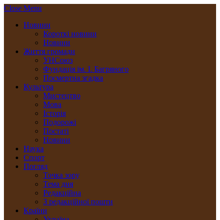
Close Menu
Новини
Короткі новини
Новини
Життя громади
УНСоюз
Фундація ім. І. Багряного
Посмертна згадка
Культура
Мистецтво
Мова
Історія
Подорожі
Постаті
Новини
Наука
Спорт
Погляд
Точка зору
Тема дня
Редакційна
З редакційної пошти
Країни
Україна