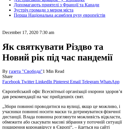
Допомагають приятелі з Франції та Канади
Зустріч громади з мером міста
Перша Національна асамблея руху европеїстів
December 17, 2020 7:30 am
Як святкувати Різдво та
Новий рік під час пандемії
By
газета "Свобода"
1 Min Read
Share
Facebook
Twitter
LinkedIn
Pinterest
Email
Telegram
WhatsApp
Європейський офіс Всесвітньої організації охорони здоров’я
дав рекомендації на час прийдешніх свят.
„Збори повинні проводитися на вулиці, якщо це можливо, і
учасники повинні носити маски та дотримуватися фізичної
дистанції. Влада повинна розглянути можливість відкласти,
обмежити або скасувати масові зібрання у поточній ситуації
поширення коронавірусу в Європі“, – йдеться на сайті