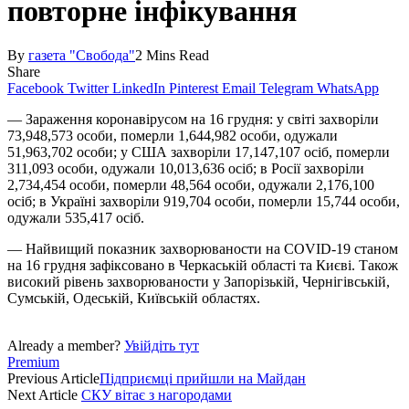
повторне інфікування
By
газета "Свобода"
2 Mins Read
Share
Facebook
Twitter
LinkedIn
Pinterest
Email
Telegram
WhatsApp
— Зараження коронавірусом на 16 грудня: у світі захворіли
73,948,573 особи, померли 1,644,982 особи, одужали
51,963,702 особи; у США захворіли 17,147,107 осіб, померли
311,093 особи, одужали 10,013,636 осіб; в Росії захворіли
2,734,454 особи, померли 48,564 особи, одужали 2,176,100
осіб; в Україні захворіли 919,704 особи, померли 15,744 особи,
одужали 535,417 осіб.
— Найвищий показник захворюваности на COVID-19 станом
на 16 грудня зафіксовано в Черкаській області та Києві. Також
високий рівень захворюваности у Запорізькій, Чернігівській,
Сумській, Одеській, Київській областях.
Already a member?
Увійдіть тут
Premium
Previous Article
Підприємці прийшли на Майдан
Next Article
СКУ вітає з нагородами