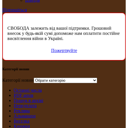
Швеція
Підпишіться
СВОБОДА залежить від вашої підтримки. Грошовий
внесок у будь-якій сумі допоможе нам оплатити постійне
висвітлення війни в Україні.
Пожертвуйте
Категорії новин
Категорії новин
Останні числа
PDF архів
Пошук в архіві
Передплата
Рекляма
Альманахи
Веселка
Книжки