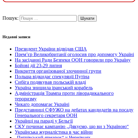
Пошук:
Недавні записи
Президент України відвідав США
Прем’єр Великобританії оголосив про допомогу Україні
На засіданні Ради Безпеки ООН говорили про Україну
Бойові дії 23-29 липня
Викриття організованої злочинної групи
Польща відкидає спекуляції Путіна
Сибіга подякував польській владі
Україна знищила іранський корабель
Адміністрація Трампа проти ліворадикального
тероризму
Чикаґо допомагає Україні
Представниці СФУЖО на дебатах кандидатів на посаду
Генерального секретаря ООН
Українці на параді у Бельгії
СКУ починає кампанію „Дякуємо, що ви з Україною“
Українська журналістика в час війни
„Петрівський ярмарок“ у Чернівцях