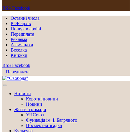
RSS
Facebook
Останні числа
PDF архів
Пошук в архіві
Передплата
Рекляма
Альманахи
Веселка
Книжки
RSS
Facebook
Передплата
Новини
Короткі новини
Новини
Життя громади
УНСоюз
Фундація ім. І. Багряного
Посмертна згадка
Культура