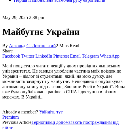
Перша Національна асамблея руху европеїстів
May 29, 2025 2:38 pm
Майбутнє України
By
Аскольд С. Лозинський
2 Mins Read
Share
Facebook
Twitter
LinkedIn
Pinterest
Email
Telegram
WhatsApp
Мені пощастило читати лекції у двох провідних львівських
університетах. Це завжди улюблена частина моїх поїздок до
України – діялог зі студентами, який, на мою думку, дає
можливість зазирнути у майбутнє. Нещодавно я опублікував
англомовну книгу під назвою „Злочини Росії в Україні“. Вона
вже була опублікована раніше в США і доступна в різних
мережах. В Україні...
Already a member?
Увійдіть тут
Premium
Previous Article
Тернопільці допомагають постраждалим від
війни