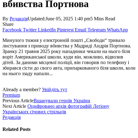
вбивства Портнова
By
Редакція
Updated:
June 05, 2025 1:40 pm
5 Mins Read
Share
Facebook
Twitter
LinkedIn
Pinterest
Email
Telegram
WhatsApp
Минулого тижня у електронній пошті „Свободи“ тривало
листування з приводу вбивства у Мадриді Андрія Портнова.
Зранку 21 травня 2025 року нападники чекали на нього біля
воріт Американської школи, куди він, можливо, відвозив
дітей. За даними місцевої поліції, він говорив по телефону і
збирався сісти до свого авта, припаркованого біля школи, коли
на нього ззаду напали...
Already a member?
Увійдіть тут
Premium
Previous Article
Вшанували героїв України
Next Article
Оцифровано архів фотографій Леґіону
Українських січових стрільців
Редакція
Related
Posts