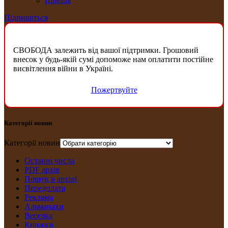
Швеція
Підпишіться
СВОБОДА залежить від вашої підтримки. Грошовий
внесок у будь-якій сумі допоможе нам оплатити постійне
висвітлення війни в Україні.
Пожертвуйте
Категорії новин
Категорії новин
Останні числа
PDF архів
Пошук в архіві
Передплата
Рекляма
Альманахи
Веселка
Книжки