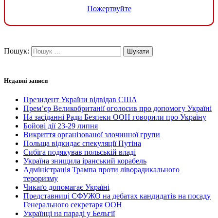
Пожертвуйте
Пошук:
Недавні записи
Президент України відвідав США
Прем’єр Великобританії оголосив про допомогу Україні
На засіданні Ради Безпеки ООН говорили про Україну
Бойові дії 23-29 липня
Викриття організованої злочинної групи
Польща відкидає спекуляції Путіна
Сибіга подякував польській владі
Україна знищила іранський корабель
Адміністрація Трампа проти ліворадикального
тероризму
Чикаґо допомагає Україні
Представниці СФУЖО на дебатах кандидатів на посаду
Генерального секретаря ООН
Українці на параді у Бельгії