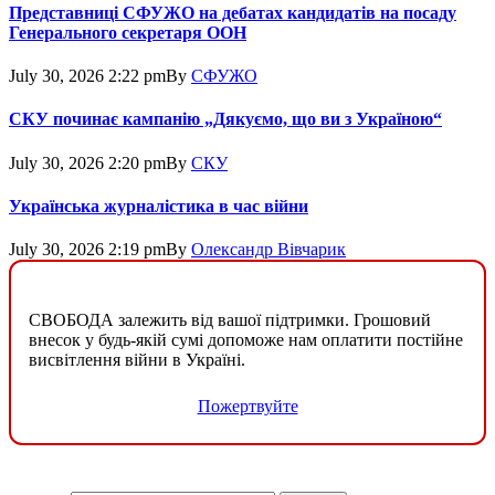
Представниці СФУЖО на дебатах кандидатів на посаду
Генерального секретаря ООН
July 30, 2026 2:22 pm
By
СФУЖО
СКУ починає кампанію „Дякуємо, що ви з Україною“
July 30, 2026 2:20 pm
By
СКУ
Українська журналістика в час війни
July 30, 2026 2:19 pm
By
Олександр Вівчарик
СВОБОДА залежить від вашої підтримки. Грошовий
внесок у будь-якій сумі допоможе нам оплатити постійне
висвітлення війни в Україні.
Пожертвуйте