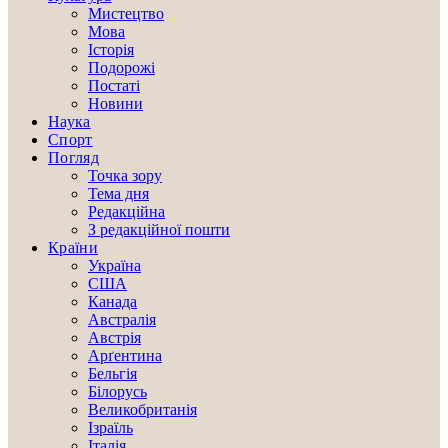
Мистецтво
Мова
Історія
Подорожі
Постаті
Новини
Наука
Спорт
Погляд
Точка зору
Тема дня
Редакційна
З редакційної пошти
Країни
Україна
США
Канада
Австралія
Австрія
Арґентина
Бельгія
Білорусь
Великобританія
Ізраїль
Італія