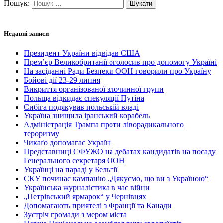
Пошук:
Недавні записи
Президент України відвідав США
Прем’єр Великобританії оголосив про допомогу Україні
На засіданні Ради Безпеки ООН говорили про Україну
Бойові дії 23-29 липня
Викриття організованої злочинної групи
Польща відкидає спекуляції Путіна
Сибіга подякував польській владі
Україна знищила іранський корабель
Адміністрація Трампа проти ліворадикального
тероризму
Чикаґо допомагає Україні
Представниці СФУЖО на дебатах кандидатів на посаду
Генерального секретаря ООН
Українці на параді у Бельгії
СКУ починає кампанію „Дякуємо, що ви з Україною“
Українська журналістика в час війни
„Петрівський ярмарок“ у Чернівцях
Допомагають приятелі з Франції та Канади
Зустріч громади з мером міста