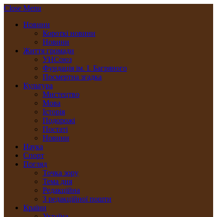
Close Menu
Новини
Короткі новини
Новини
Життя громади
УНСоюз
Фундація ім. І. Багряного
Посмертна згадка
Культура
Мистецтво
Мова
Історія
Подорожі
Постаті
Новини
Наука
Спорт
Погляд
Точка зору
Тема дня
Редакційна
З редакційної пошти
Країни
Україна