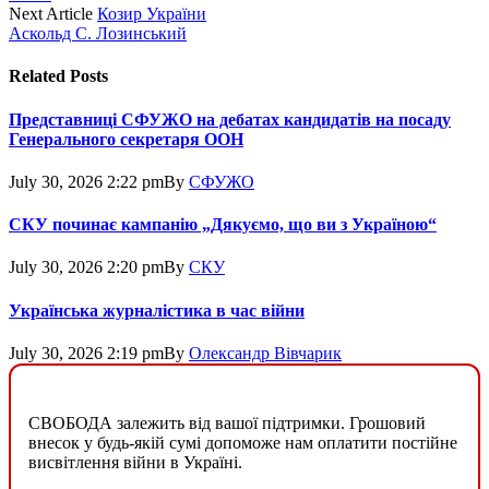
Next Article
Козир України
Аскольд С. Лозинський
Related
Posts
Представниці СФУЖО на дебатах кандидатів на посаду
Генерального секретаря ООН
July 30, 2026 2:22 pm
By
СФУЖО
СКУ починає кампанію „Дякуємо, що ви з Україною“
July 30, 2026 2:20 pm
By
СКУ
Українська журналістика в час війни
July 30, 2026 2:19 pm
By
Олександр Вівчарик
СВОБОДА залежить від вашої підтримки. Грошовий
внесок у будь-якій сумі допоможе нам оплатити постійне
висвітлення війни в Україні.