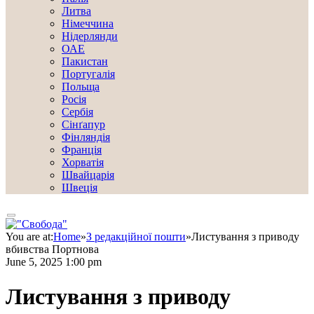
Литва
Німеччина
Нідерлянди
ОАЕ
Пакистан
Португалія
Польща
Росія
Сербія
Сінґапур
Фінляндія
Франція
Хорватія
Швайцарія
Швеція
You are at:
Home
»
З редакційної пошти
»
Листування з приводу
вбивства Портнова
June 5, 2025 1:00 pm
Листування з приводу