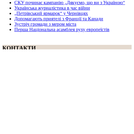
СКУ починає кампанію „Дякуємо, що ви з Україною“
Українська журналістика в час війни
„Петрівський ярмарок“ у Чернівцях
Допомагають приятелі з Франції та Канади
Зустріч громади з мером міста
Перша Національна асамблея руху европеїстів
КОНТАКТИ
☎ (973) 292-9800 x 3040
Редактор
Адміністрація
Передплата
Рекляма
Вебмайстер
„СВОБОДА“ – ГАЗЕТА УКРАЇНСЬКОЇ
ГРОМАДИ В АМЕРИЦІ
„СВОБОДА“ заснована у 1893 році в США і є найстаршою у
світі україномовною газетою що видається безперервно. Від
1921 року до 1998 року була єдиним поза Україною щоденним