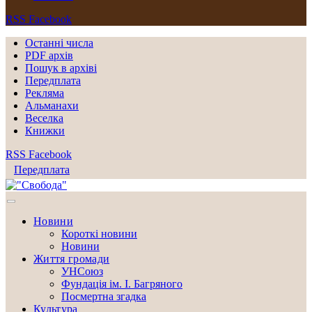
RSS
Facebook
Останні числа
PDF архів
Пошук в архіві
Передплата
Рекляма
Альманахи
Веселка
Книжки
RSS
Facebook
Передплата
Новини
Короткі новини
Новини
Життя громади
УНСоюз
Фундація ім. І. Багряного
Посмертна згадка
Культура