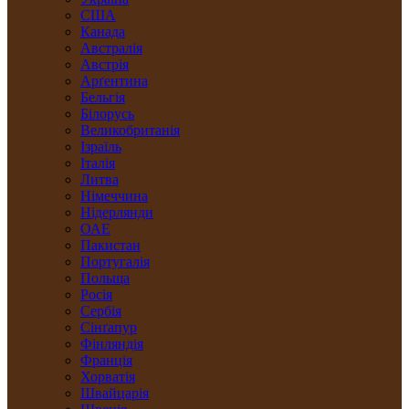
США
Канада
Австралія
Австрія
Арґентина
Бельгія
Білорусь
Великобританія
Ізраїль
Італія
Литва
Німеччина
Нідерлянди
ОАЕ
Пакистан
Португалія
Польща
Росія
Сербія
Сінґапур
Фінляндія
Франція
Хорватія
Швайцарія