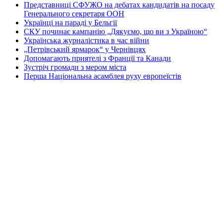
Представниці СФУЖО на дебатах кандидатів на посаду
Генерального секретаря ООН
Українці на параді у Бельгії
СКУ починає кампанію „Дякуємо, що ви з Україною“
Українська журналістика в час війни
„Петрівський ярмарок“ у Чернівцях
Допомагають приятелі з Франції та Канади
Зустріч громади з мером міста
Перша Національна асамблея руху европеїстів
КОНТАКТИ
☎ (973) 292-9800 x 3040
Редактор
Адміністрація
Передплата
Рекляма
Вебмайстер
„СВОБОДА“ – ГАЗЕТА УКРАЇНСЬКОЇ
ГРОМАДИ В АМЕРИЦІ