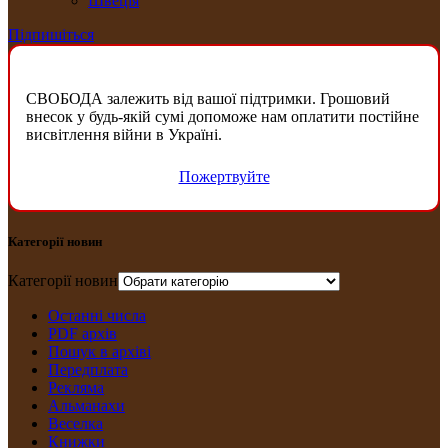
Швеція
Підпишіться
СВОБОДА залежить від вашої підтримки. Грошовий
внесок у будь-якій сумі допоможе нам оплатити постійне
висвітлення війни в Україні.
Пожертвуйте
Категорії новин
Категорії новин
Останні числа
PDF архів
Пошук в архіві
Передплата
Рекляма
Альманахи
Веселка
Книжки