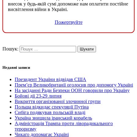
внесок у будь-якій сумі допоможе нам оплатити постійне
висвітлення війни в Україні.
Пожертвуйте
Пошук:
Недавні записи
Президент України відвідав США
Прем’єр Великобританії оголосив про допомогу Україні
На засіданні Ради Безпеки ООН говорили про Україну
Бойові дії 23-29 липня
Викриття організованої злочинної групи
Польща відкидає спекуляції Путіна
Сибіга подякував польській владі
Україна знищила іранський корабель
Адміністрація Трампа проти ліворадикального
тероризму
Чикаґо допомагає Україні