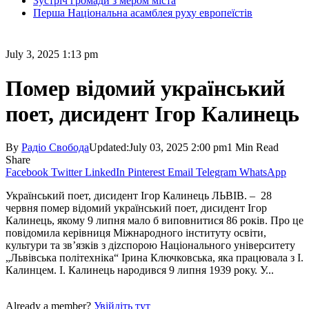
Зустріч громади з мером міста
Перша Національна асамблея руху европеїстів
July 3, 2025 1:13 pm
Помер відомий український
поет, дисидент Ігор Калинець
By
Радіо Свобода
Updated:
July 03, 2025 2:00 pm
1 Min Read
Share
Facebook
Twitter
LinkedIn
Pinterest
Email
Telegram
WhatsApp
Український поет, дисидент Ігор Калинець ЛЬВІВ. – 28
червня помер відомий український поет, дисидент Ігор
Калинець, якому 9 липня мало б виповнитися 86 років. Про це
повідомила керівниця Міжнародного інституту освіти,
культури та зв’язків з діzспорою Національного університету
„Львівська політехніка“ Ірина Ключковська, яка працювала з І.
Калинцем. І. Калинець народився 9 липня 1939 року. У...
Already a member?
Увійдіть тут