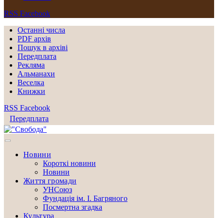
RSS
Facebook
Останні числа
PDF архів
Пошук в архіві
Передплата
Рекляма
Альманахи
Веселка
Книжки
RSS
Facebook
Передплата
Новини
Короткі новини
Новини
Життя громади
УНСоюз
Фундація ім. І. Багряного
Посмертна згадка
Культура