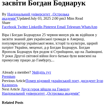
засвіти Богдан Боднарук
By
Національний університет „Острозька
академія“
Updated:
July 03, 2025 2:00 pm
3 Mins Read
Share
Facebook
Twitter
LinkedIn
Pinterest
Email
Telegram
WhatsApp
Віра і Богдан Боднаруки 25 червня минув рік як відійшов у
засвіти знаний діяч української громади в Америці,
популяризатор української мови, історії та культури, щирий
патріот України, меценат, д-р Богдан Боднарук. Богдан
Ярополк Боднарук був родом зі Стрийщини, що на Львівщи­ні.
У роки Другої світової війни його батьки були вивезені на
примусову працю до Гамбурґу,...
Already a member?
Увійдіть тут
Premium
Previous Article
Помер відомий український поет, дисидент Ігор
Калинець
Next Article
Друзі героя зійшли на Говерлу
Національний університет „Острозька академія“
Related
Posts