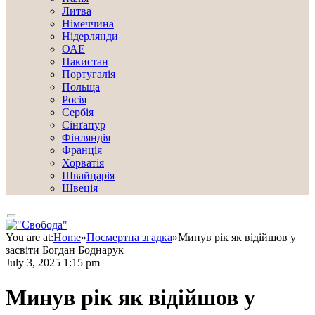
Литва
Німеччина
Нідерлянди
ОАЕ
Пакистан
Португалія
Польща
Росія
Сербія
Сінґапур
Фінляндія
Франція
Хорватія
Швайцарія
Швеція
You are at:
Home
»
Посмертна згадка
»
Минув рік як відійшов у
засвіти Богдан Боднарук
July 3, 2025 1:15 pm
Минув рік як відійшов у