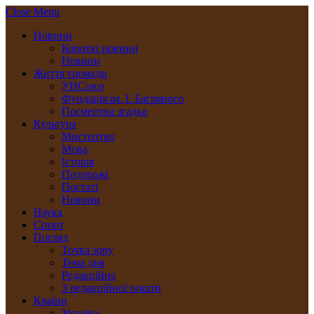
Close Menu
Новини
Короткі новини
Новини
Життя громади
УНСоюз
Фундація ім. І. Багряного
Посмертна згадка
Культура
Мистецтво
Мова
Історія
Подорожі
Постаті
Новини
Наука
Спорт
Погляд
Точка зору
Тема дня
Редакційна
З редакційної пошти
Країни
Україна