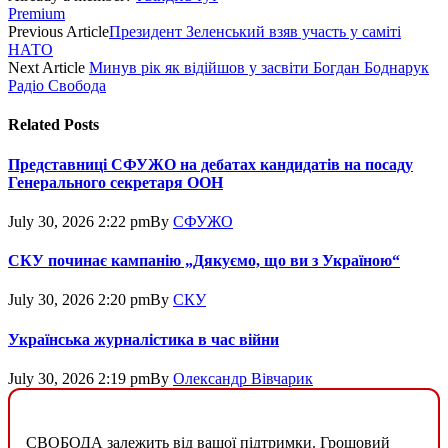
Premium
Previous Article
Президент Зеленський взяв участь у саміті
НАТО
Next Article
Минув рік як відійшов у засвіти Богдан Боднарук
Радіо Свобода
Related
Posts
Представниці СФУЖО на дебатах кандидатів на посаду
Генерального секретаря ООН
July 30, 2026 2:22 pm
By
СФУЖО
СКУ починає кампанію „Дякуємо, що ви з Україною“
July 30, 2026 2:20 pm
By
СКУ
Українська журналістика в час війни
July 30, 2026 2:19 pm
By
Олександр Вівчарик
СВОБОДА залежить від вашої підтримки. Грошовий