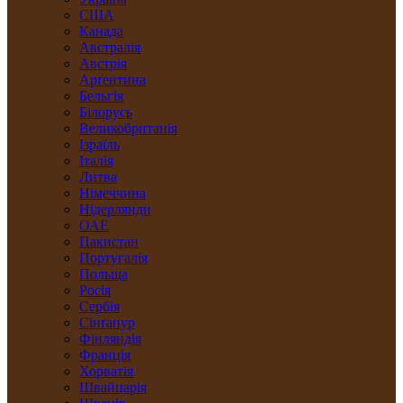
США
Канада
Австралія
Австрія
Арґентина
Бельгія
Білорусь
Великобританія
Ізраїль
Італія
Литва
Німеччина
Нідерлянди
ОАЕ
Пакистан
Португалія
Польща
Росія
Сербія
Сінґапур
Фінляндія
Франція
Хорватія
Швайцарія