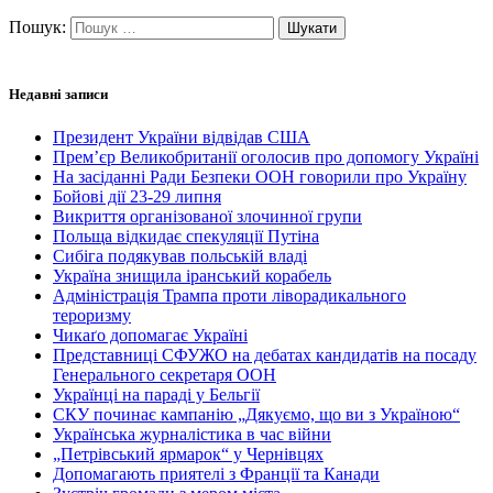
Пошук:
Недавні записи
Президент України відвідав США
Прем’єр Великобританії оголосив про допомогу Україні
На засіданні Ради Безпеки ООН говорили про Україну
Бойові дії 23-29 липня
Викриття організованої злочинної групи
Польща відкидає спекуляції Путіна
Сибіга подякував польській владі
Україна знищила іранський корабель
Адміністрація Трампа проти ліворадикального
тероризму
Чикаґо допомагає Україні
Представниці СФУЖО на дебатах кандидатів на посаду
Генерального секретаря ООН
Українці на параді у Бельгії
СКУ починає кампанію „Дякуємо, що ви з Україною“
Українська журналістика в час війни
„Петрівський ярмарок“ у Чернівцях
Допомагають приятелі з Франції та Канади