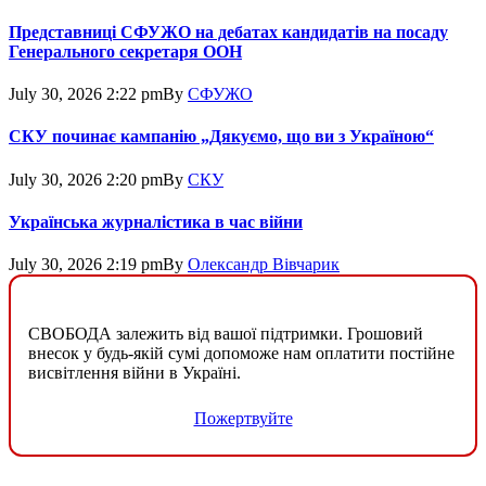
Представниці СФУЖО на дебатах кандидатів на посаду
Генерального секретаря ООН
July 30, 2026 2:22 pm
By
СФУЖО
СКУ починає кампанію „Дякуємо, що ви з Україною“
July 30, 2026 2:20 pm
By
СКУ
Українська журналістика в час війни
July 30, 2026 2:19 pm
By
Олександр Вівчарик
СВОБОДА залежить від вашої підтримки. Грошовий
внесок у будь-якій сумі допоможе нам оплатити постійне
висвітлення війни в Україні.
Пожертвуйте