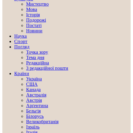
Мистецтво
Мова
Історія
Подорожі
Постаті
Новини
Наука
Спорт
Погляд
Точка зору
Тема дня
Редакційна
З редакційної пошти
Країни
Україна
США
Канада
Австралія
Австрія
Арґентина
Бельгія
Білорусь
Великобританія
Ізраїль
Італія