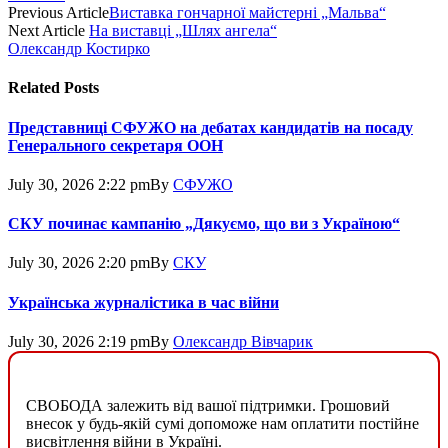
Previous Article
Виставка гончарної майстерні „Мальва“
Next Article
На виставці „Шлях ангела“
Олександр Костирко
Related
Posts
Представниці СФУЖО на дебатах кандидатів на посаду
Генерального секретаря ООН
July 30, 2026 2:22 pm
By
СФУЖО
СКУ починає кампанію „Дякуємо, що ви з Україною“
July 30, 2026 2:20 pm
By
СКУ
Українська журналістика в час війни
July 30, 2026 2:19 pm
By
Олександр Вівчарик
СВОБОДА залежить від вашої підтримки. Грошовий
внесок у будь-якій сумі допоможе нам оплатити постійне
висвітлення війни в Україні.