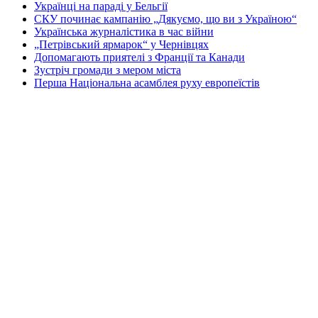
Українці на параді у Бельгії
СКУ починає кампанію „Дякуємо, що ви з Україною“
Українська журналістика в час війни
„Петрівський ярмарок“ у Чернівцях
Допомагають приятелі з Франції та Канади
Зустріч громади з мером міста
Перша Національна асамблея руху европеїстів
КОНТАКТИ
☎ (973) 292-9800 x 3040
Редактор
Адміністрація
Передплата
Рекляма
Вебмайстер
„СВОБОДА“ – ГАЗЕТА УКРАЇНСЬКОЇ
ГРОМАДИ В АМЕРИЦІ
„СВОБОДА“ заснована у 1893 році в США і є найстаршою у
світі україномовною газетою що видається безперервно. Від