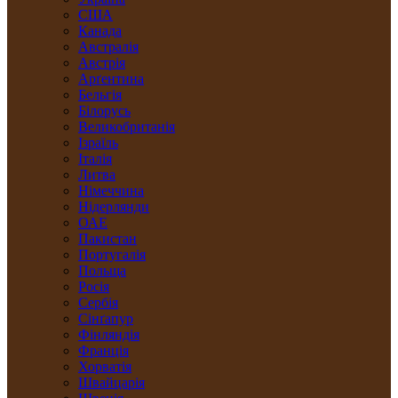
США
Канада
Австралія
Австрія
Арґентина
Бельгія
Білорусь
Великобританія
Ізраїль
Італія
Литва
Німеччина
Нідерлянди
ОАЕ
Пакистан
Португалія
Польща
Росія
Сербія
Сінґапур
Фінляндія
Франція
Хорватія
Швайцарія