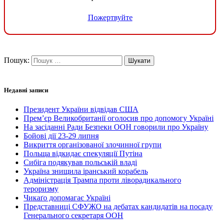
Пожертвуйте
Пошук:
Недавні записи
Президент України відвідав США
Прем’єр Великобританії оголосив про допомогу Україні
На засіданні Ради Безпеки ООН говорили про Україну
Бойові дії 23-29 липня
Викриття організованої злочинної групи
Польща відкидає спекуляції Путіна
Сибіга подякував польській владі
Україна знищила іранський корабель
Адміністрація Трампа проти ліворадикального
тероризму
Чикаґо допомагає Україні
Представниці СФУЖО на дебатах кандидатів на посаду
Генерального секретаря ООН