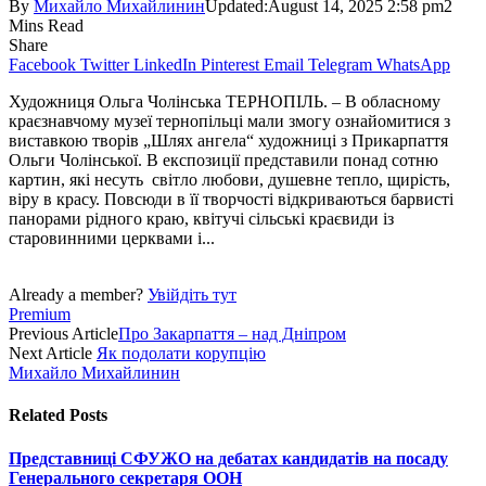
By
Михайло Михайлинин
Updated:
August 14, 2025 2:58 pm
2
Mins Read
Share
Facebook
Twitter
LinkedIn
Pinterest
Email
Telegram
WhatsApp
Художниця Ольга Чолінська ТЕРНОПІЛЬ. – В обласному
краєзнавчому музеї тернопільці мали змогу ознайомитися з
виставкою творів „Шлях ангела“ художниці з Прикар­паття
Ольги Чолінської. В експозиції представили понад сотню
картин, які несуть світло любови, душевне тепло, щирість,
віру в красу. Повсюди в її творчості відкриваються барвисті
панорами рідного краю, квітучі сільські краєвиди із
старовинними церквами і...
Already a member?
Увійдіть тут
Premium
Previous Article
Про Закарпаття – над Дніпром
Next Article
Як подолати корупцію
Михайло Михайлинин
Related
Posts
Представниці СФУЖО на дебатах кандидатів на посаду
Генерального секретаря ООН