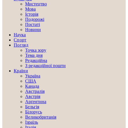
Мистецтво
Мова
Історія
Подорожі
Постаті
Новини
Наука
Спорт
Погляд
Точка зору
Тема дня
Редакційна
З редакційної пошти
Країни
Україна
США
Канада
Австралія
Австрія
Арґентина
Бельгія
Білорусь
Великобританія
Ізраїль
Італія