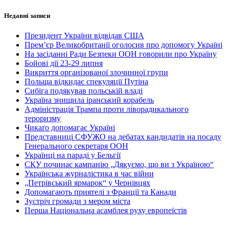
Недавні записи
Президент України відвідав США
Прем’єр Великобританії оголосив про допомогу Україні
На засіданні Ради Безпеки ООН говорили про Україну
Бойові дії 23-29 липня
Викриття організованої злочинної групи
Польща відкидає спекуляції Путіна
Сибіга подякував польській владі
Україна знищила іранський корабель
Адміністрація Трампа проти ліворадикального
тероризму
Чикаґо допомагає Україні
Представниці СФУЖО на дебатах кандидатів на посаду
Генерального секретаря ООН
Українці на параді у Бельгії
СКУ починає кампанію „Дякуємо, що ви з Україною“
Українська журналістика в час війни
„Петрівський ярмарок“ у Чернівцях
Допомагають приятелі з Франції та Канади
Зустріч громади з мером міста
Перша Національна асамблея руху европеїстів