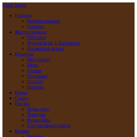
Close Menu
Новини
Короткі новини
Новини
Життя громади
УНСоюз
Фундація ім. І. Багряного
Посмертна згадка
Культура
Мистецтво
Мова
Історія
Подорожі
Постаті
Новини
Наука
Спорт
Погляд
Точка зору
Тема дня
Редакційна
З редакційної пошти
Країни
Україна