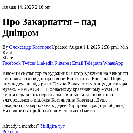
August 14, 2025 2:18 pm
Про Закарпаття – над
Дніпром
By
Олександр Костирко
Updated:
August 14, 2025 2:58 pm
1 Min
Read
Share
Facebook
Twitter
LinkedIn
Pinterest
Email
Telegram
WhatsApp
Відомий скульптор та художник Віктор Крючков на відкритті
виставки розповідає про твори Костянтина Ковгана. Поряд з
ним ведуча на відкритті Тетяна Валах, заступниця директора
музею. ЧЕРКАСИ. – В обласному краєзнавчому музеї 30
липня відкрилась персональна виставка талановитого
ужгородського різьбяра Костянтина Ковгана „Душа
Закарпаття закарбована в дереві (природа, традиції, обряди)“.
На відкриття прийшли відомі черкаські мистці...
Already a member?
Увійдіть тут
Premium