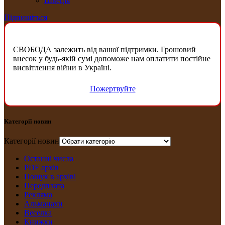
Швеція
Підпишіться
СВОБОДА залежить від вашої підтримки. Грошовий
внесок у будь-якій сумі допоможе нам оплатити постійне
висвітлення війни в Україні.
Пожертвуйте
Категорії новин
Категорії новин
Останні числа
PDF архів
Пошук в архіві
Передплата
Рекляма
Альманахи
Веселка
Книжки