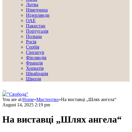
Литва
Німеччина
Нідерлянди
ОАЕ
Пакистан
Португалія
Польща
Росія
Сербія
Сінґапур
Фінляндія
Франція
Хорватія
Швайцарія
Швеція
You are at:
Home
»
Мистецтво
»
На виставці „Шлях ангела“
August 14, 2025 2:19 pm
На виставці „Шлях ангела“