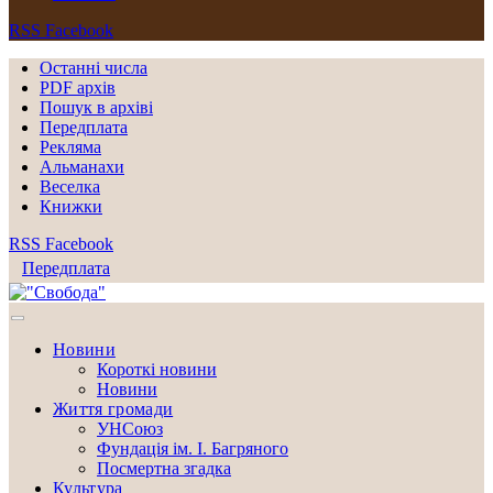
RSS
Facebook
Останні числа
PDF архів
Пошук в архіві
Передплата
Рекляма
Альманахи
Веселка
Книжки
RSS
Facebook
Передплата
Новини
Короткі новини
Новини
Життя громади
УНСоюз
Фундація ім. І. Багряного
Посмертна згадка
Культура