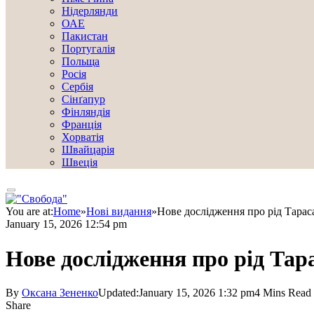
Нідерлянди
ОАЕ
Пакистан
Португалія
Польща
Росія
Сербія
Сінґапур
Фінляндія
Франція
Хорватія
Швайцарія
Швеція
You are at:
Home
»
Нові видання
»
Нове дослідження про рід Тара
January 15, 2026 12:54 pm
Нове дослідження про рід Та
By
Оксана Зененко
Updated:
January 15, 2026 1:32 pm
4 Mins Read
Share