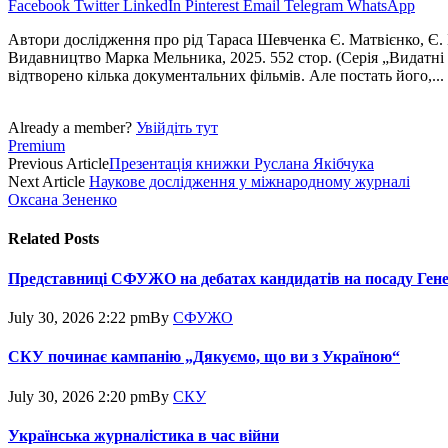
Facebook
Twitter
LinkedIn
Pinterest
Email
Telegram
WhatsApp
Автори дослідження про рід Тараса Шевченка Є. Матвієнко, Є. 
Видавництво Марка Мельника, 2025. 552 стор. (Серія „Видатні 
відтворено кілька документальних фільмів. Але постать його,...
Already a member?
Увійдіть тут
Premium
Previous Article
Презентація книжки Руслана Якібчука
Next Article
Наукове дослідження у міжнародному журналі
Оксана Зененко
Related
Posts
Представниці СФУЖО на дебатах кандидатів на посаду Ген
July 30, 2026 2:22 pm
By
СФУЖО
СКУ починає кампанію „Дякуємо, що ви з Україною“
July 30, 2026 2:20 pm
By
СКУ
Українська журналістика в час війни