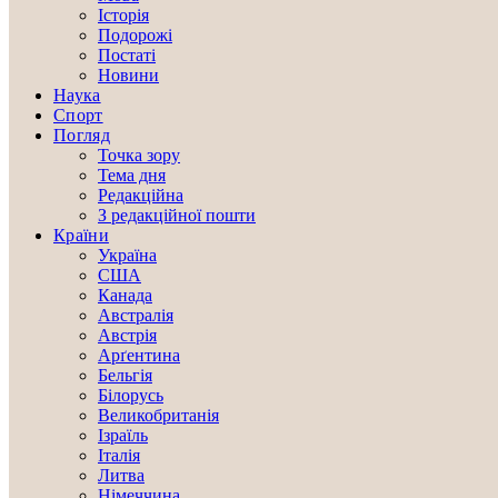
Історія
Подорожі
Постаті
Новини
Наука
Спорт
Погляд
Точка зору
Тема дня
Редакційна
З редакційної пошти
Країни
Україна
США
Канада
Австралія
Австрія
Арґентина
Бельгія
Білорусь
Великобританія
Ізраїль
Італія
Литва
Німеччина