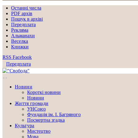
Останні числа
PDF архів
Пошук в архіві
Передплата
Рекляма
Альманахи
Веселка
Книжки
RSS
Facebook
Передплата
Новини
Короткі новини
Новини
Життя громади
УНСоюз
Фундація ім. І. Багряного
Посмертна згадка
Культура
Мистецтво
Мова