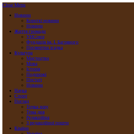
Close Menu
Новини
Короткі новини
Новини
Життя громади
УНСоюз
Фундація ім. І. Багряного
Посмертна згадка
Культура
Мистецтво
Мова
Історія
Подорожі
Постаті
Новини
Наука
Спорт
Погляд
Точка зору
Тема дня
Редакційна
З редакційної пошти
Країни
Україна