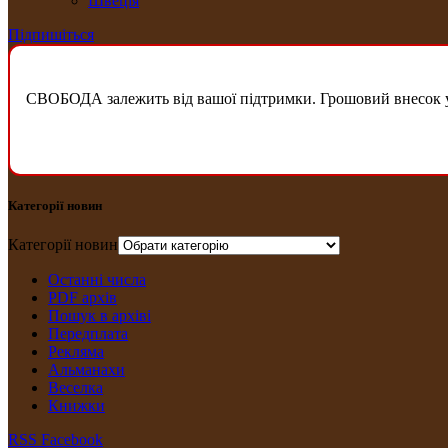
Швеція
Підпишіться
СВОБОДА залежить від вашої підтримки. Грошовий внесок у б
Категорії новин
Категорії новин
Останні числа
PDF архів
Пошук в архіві
Передплата
Рекляма
Альманахи
Веселка
Книжки
RSS
Facebook