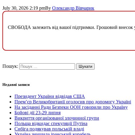
July 30, 2026 2:19 pm
By
Олександр Вівчарик
СВОБОДА залежить від вашої підтримки. Грошовий внесок у б
Пошук:
Недавні записи
Президент України відвідав США
Прем’єр Великобританії оголосив про допомогу Україні
На засіданні Ради Безпеки ООН говорили про Україну
Бойові дії 23-29 липня
Викриття організованої злочинної групи
Польща відкидає спекуляції Путіна
Сибіга подякував польській владі
Україна знищила іранський корабель