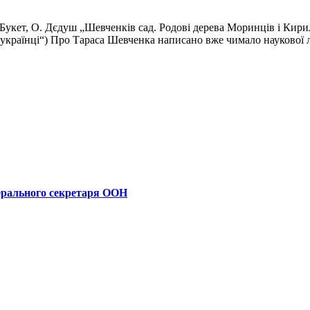
Букет, О. Дєдуш „Шевченків сад. Родові дерева Моринців і Кири
українці“) Про Тараса Шевченка написано вже чимало наукової лі
ерального секретаря ООН