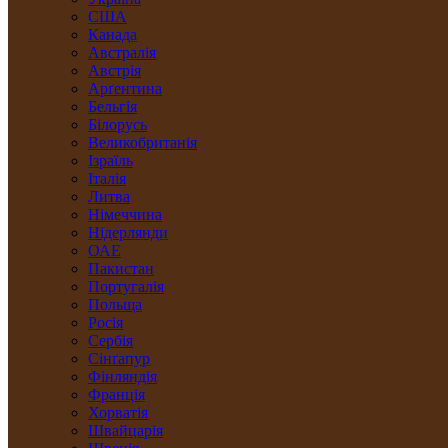
США
Канада
Австралія
Австрія
Арґентина
Бельгія
Білорусь
Великобританія
Ізраїль
Італія
Литва
Німеччина
Нідерлянди
ОАЕ
Пакистан
Португалія
Польща
Росія
Сербія
Сінґапур
Фінляндія
Франція
Хорватія
Швайцарія