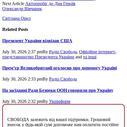
Next Article
Автопробіг до Дня Героїв
Олександр Вівчарик
Світлана Орел
Related
Posts
Президент України відвідав США
July 30, 2026 2:37 pm
By
Радіо Свобода
,
Офіційне інтернет-
представництво Президента України
and
та інші
Прем’єр Великобританії оголосив про допомогу Україні
July 30, 2026 2:33 pm
By
Радіо Свобода
На засіданні Ради Безпеки ООН говорили про Україну
July 30, 2026 2:32 pm
By
Укрінформ
СВОБОДА залежить від вашої підтримки. Грошовий
внесок у будь-якій сумі допоможе нам оплатити постійне