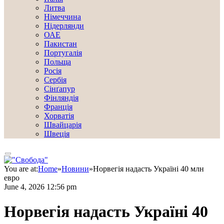
Литва
Німеччина
Нідерлянди
ОАЕ
Пакистан
Португалія
Польща
Росія
Сербія
Сінґапур
Фінляндія
Франція
Хорватія
Швайцарія
Швеція
You are at:
Home
»
Новини
»
Норвегія надасть Україні 40 млн
евро
June 4, 2026 12:56 pm
Норвегія надасть Україні 40