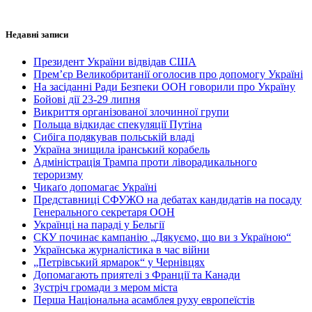
Недавні записи
Президент України відвідав США
Прем’єр Великобританії оголосив про допомогу Україні
На засіданні Ради Безпеки ООН говорили про Україну
Бойові дії 23-29 липня
Викриття організованої злочинної групи
Польща відкидає спекуляції Путіна
Сибіга подякував польській владі
Україна знищила іранський корабель
Адміністрація Трампа проти ліворадикального
тероризму
Чикаґо допомагає Україні
Представниці СФУЖО на дебатах кандидатів на посаду
Генерального секретаря ООН
Українці на параді у Бельгії
СКУ починає кампанію „Дякуємо, що ви з Україною“
Українська журналістика в час війни
„Петрівський ярмарок“ у Чернівцях
Допомагають приятелі з Франції та Канади
Зустріч громади з мером міста
Перша Національна асамблея руху европеїстів