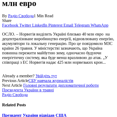
млн евро
By
Радіо Свобода
1 Min Read
Share
Facebook
Twitter
LinkedIn
Pinterest
Email
Telegram
WhatsApp
ОСЛО. – Норвегія виділить Україні близько 40 млн евро на
децентралізоване виробництво енерґії, відновлювану енерґію,
акумулятори та локальну генерацію. Про це повідомило МЗС
країни 26 травня. У міністерстві зазначають, що Україна
повинна пережити майбутню зиму, одночасно будуючи
енерґетичну систему, яка буде менш вразливою до атак. „У
співпраці з ЕС Норвегія надає 425 млн норвезьких крон...
Already a member?
Увійдіть тут
Previous Article
СБУ навчала журналістів
Next Article
Головні результати дипломатичної роботи
Президента України в травні
Радіо Свобода
Related
Posts
Президент України відвідав США