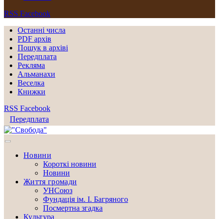
RSS
Facebook
Останні числа
PDF архів
Пошук в архіві
Передплата
Рекляма
Альманахи
Веселка
Книжки
RSS
Facebook
Передплата
Новини
Короткі новини
Новини
Життя громади
УНСоюз
Фундація ім. І. Багряного
Посмертна згадка
Культура