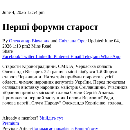
June 4, 2026 12:54 pm
Перші форуми старост
By
Олександр Вівчарик
and
Світлана Орел
Updated:
June 04,
2026 1:13 pm
2 Mins Read
Share
Facebook
Twitter
LinkedIn
Pinterest
Email
Telegram
WhatsApp
Старости Кіровоградщини. СМІЛА, Черкаська область
Олександр Вівчарик 22 травня в місті відбувся 1-й Форум
старост Черкащини. На зустріч прибули старости з усієї
області, чимало народних депутатів України. Перед початком
оглядали виставку народних майстрів Смілянщини. Учасників
зібрання привітав міський голова Сміли Сергій Ананко.
Промовляли перший заступник Голови Верховної Ради,
голова партії „Слуга Народу” Олександр Корнієнко, голова...
Already a member?
Увійдіть тут
Premium
Previous Article
Допомагає парафія із Вашінґтону