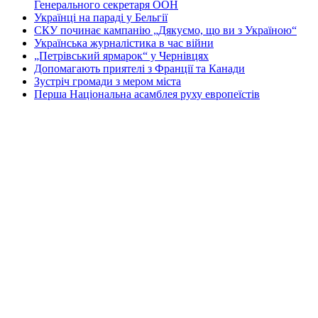
Генерального секретаря ООН
Українці на параді у Бельгії
СКУ починає кампанію „Дякуємо, що ви з Україною“
Українська журналістика в час війни
„Петрівський ярмарок“ у Чернівцях
Допомагають приятелі з Франції та Канади
Зустріч громади з мером міста
Перша Національна асамблея руху европеїстів
КОНТАКТИ
☎ (973) 292-9800 x 3040
Редактор
Адміністрація
Передплата
Рекляма
Вебмайстер
„СВОБОДА“ – ГАЗЕТА УКРАЇНСЬКОЇ
ГРОМАДИ В АМЕРИЦІ
„СВОБОДА“ заснована у 1893 році в США і є найстаршою у