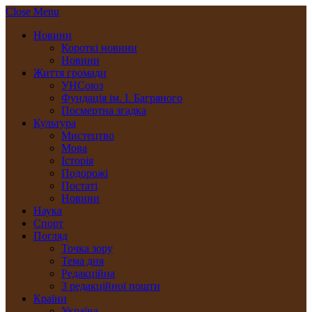
Close Menu
Новини
Короткі новини
Новини
Життя громади
УНСоюз
Фундація ім. І. Багряного
Посмертна згадка
Культура
Мистецтво
Мова
Історія
Подорожі
Постаті
Новини
Наука
Спорт
Погляд
Точка зору
Тема дня
Редакційна
З редакційної пошти
Країни
Україна