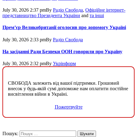
July 30, 2026 2:37 pm
By
Радіо Свобода
,
Офіційне інтернет-
представництво Президента України
and
та інші
Прем’єр Великобританії оголосив про допомогу Україні
July 30, 2026 2:33 pm
By
Радіо Свобода
На засіданні Ради Безпеки ООН говорили про Україну
July 30, 2026 2:32 pm
By
Укрінформ
СВОБОДА залежить від вашої підтримки. Грошовий
внесок у будь-якій сумі допоможе нам оплатити постійне
висвітлення війни в Україні.
Пожертвуйте
Пошук: