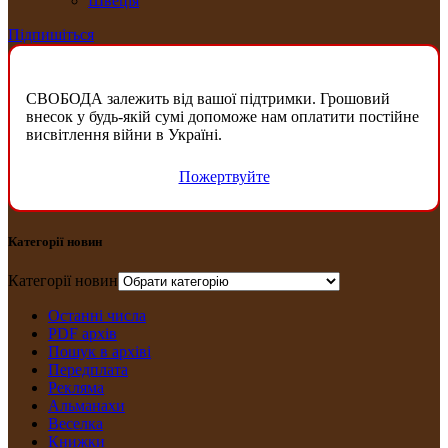
Швеція
Підпишіться
СВОБОДА залежить від вашої підтримки. Грошовий
внесок у будь-якій сумі допоможе нам оплатити постійне
висвітлення війни в Україні.
Пожертвуйте
Категорії новин
Категорії новин
Останні числа
PDF архів
Пошук в архіві
Передплата
Рекляма
Альманахи
Веселка
Книжки