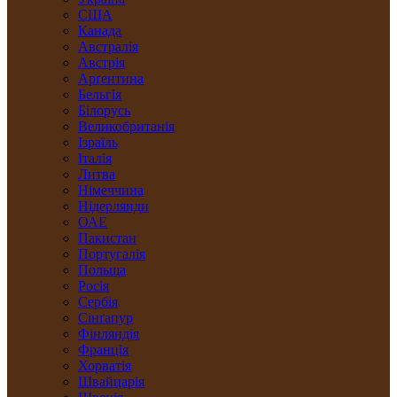
США
Канада
Австралія
Австрія
Арґентина
Бельгія
Білорусь
Великобританія
Ізраїль
Італія
Литва
Німеччина
Нідерлянди
ОАЕ
Пакистан
Португалія
Польща
Росія
Сербія
Сінґапур
Фінляндія
Франція
Хорватія
Швайцарія