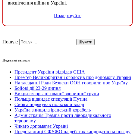
висвітлення війни в Україні.
Пожертвуйте
Пошук:
Недавні записи
Президент України відвідав США
Прем’єр Великобританії оголосив про допомогу Україні
На засіданні Ради Безпеки ООН говорили про Україну
Бойові дії 23-29 липня
Викриття організованої злочинної групи
Польща відкидає спекуляції Путіна
Сибіга подякував польській владі
Україна знищила іранський корабель
Адміністрація Трампа проти ліворадикального
тероризму
Чикаґо допомагає Україні
Представниці СФУЖО на дебатах кандидатів на посаду