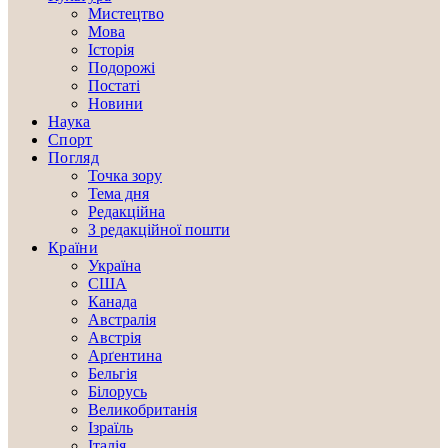
Мистецтво
Мова
Історія
Подорожі
Постаті
Новини
Наука
Спорт
Погляд
Точка зору
Тема дня
Редакційна
З редакційної пошти
Країни
Україна
США
Канада
Австралія
Австрія
Арґентина
Бельгія
Білорусь
Великобританія
Ізраїль
Італія