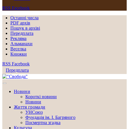
RSS
Facebook
Останні числа
PDF архів
Пошук в архіві
Передплата
Рекляма
Альманахи
Веселка
Книжки
RSS
Facebook
Передплата
Новини
Короткі новини
Новини
Життя громади
УНСоюз
Фундація ім. І. Багряного
Посмертна згадка
Культура