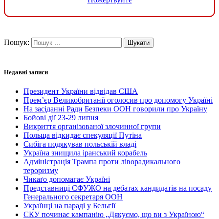
Пошук:
Недавні записи
Президент України відвідав США
Прем’єр Великобританії оголосив про допомогу Україні
На засіданні Ради Безпеки ООН говорили про Україну
Бойові дії 23-29 липня
Викриття організованої злочинної групи
Польща відкидає спекуляції Путіна
Сибіга подякував польській владі
Україна знищила іранський корабель
Адміністрація Трампа проти ліворадикального
тероризму
Чикаґо допомагає Україні
Представниці СФУЖО на дебатах кандидатів на посаду
Генерального секретаря ООН
Українці на параді у Бельгії
СКУ починає кампанію „Дякуємо, що ви з Україною“