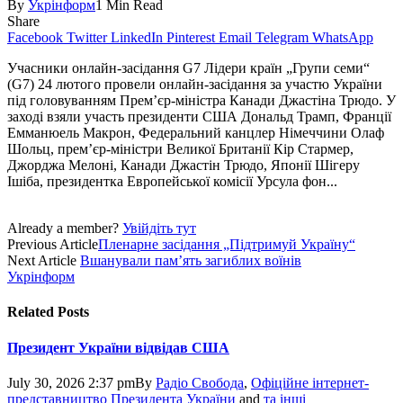
By
Укрінформ
1 Min Read
Share
Facebook
Twitter
LinkedIn
Pinterest
Email
Telegram
WhatsApp
Учасники онлайн-засідання G7 Лідери країн „Групи семи“
(G7) 24 лютого провели онлайн-засідання за участю України
під головуванням Прем’єр-міністра Канади Джастіна Трюдо. У
заході взяли участь президенти США Дональд Трамп, Франції
Емма­нюель Макрон, Федеральний канцлер Німеч­чини Олаф
Шольц, прем’єр-міністри Великої Британії Кір Стармер,
Джорджа Мелоні, Канади Джастін Трюдо, Японії Шігеру
Ішіба, президентка Европейської комісії Урсула фон...
Already a member?
Увійдіть тут
Previous Article
Пленарне засідання „Підтримуй Україну“
Next Article
Вшанували пам’ять загиблих воїнів
Укрінформ
Related
Posts
Президент України відвідав США
July 30, 2026 2:37 pm
By
Радіо Свобода
,
Офіційне інтернет-
представництво Президента України
and
та інші