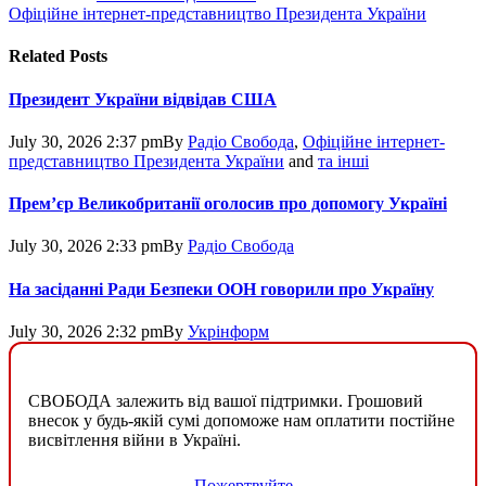
Офіційне інтернет-представництво Президента України
Related
Posts
Президент України відвідав США
July 30, 2026 2:37 pm
By
Радіо Свобода
,
Офіційне інтернет-
представництво Президента України
and
та інші
Прем’єр Великобританії оголосив про допомогу Україні
July 30, 2026 2:33 pm
By
Радіо Свобода
На засіданні Ради Безпеки ООН говорили про Україну
July 30, 2026 2:32 pm
By
Укрінформ
СВОБОДА залежить від вашої підтримки. Грошовий
внесок у будь-якій сумі допоможе нам оплатити постійне
висвітлення війни в Україні.
Пожертвуйте