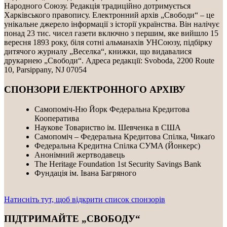
Народного Союзу. Редакція традиційно дотримується
Харківського правопису. Електронний архів „Свободи“ – це
унікальне джерело інформації з історії українства. Він налічує
понад 23 тис. чисел газети включно з першим, яке вийшло 15
вересня 1893 року, біля сотні альманахів УНСоюзу, підбірку
дитячого журналу „Веселка“, книжки, що видавалися
друкарнею „Свободи“. Адреса редакції: Svoboda, 2200 Route
10, Parsippany, NJ 07054
СПОНЗОРИ ЕЛЕКТРОННОГО АРХІВУ
Самопоміч-Ню Йорк Федеральна Кредитова
Кооператива
Наукове Товариство ім. Шевченка в США
Самопоміч – Федеральна Кредитова Спілка, Чикаґо
Федеральнa Kредитнa Спілка CУMA (Йонкерс)
Анонімний жертводавець
The Heritage Foundation 1st Security Savings Bank
Фундація ім. Івана Багряного
Натисніть тут, щоб відкрити список спонзорів
ПІДТРИМАЙТЕ „СВОБОДУ“