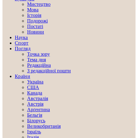
Мистецтво
Мова
Історія
Подорожі
Постаті
Новини
Наука
Спорт
Погляд
Точка зору
Тема дня
Редакційна
З редакційної пошти
Країни
Україна
США
Канада
Австралія
Австрія
Арґентина
Бельгія
Білорусь
Великобританія
Ізраїль
Італія