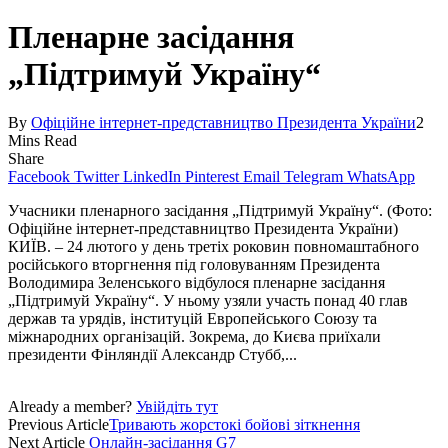
Пленарне засідання
„Підтримуй Україну“
By
Офіційне інтернет-представництво Президента України
2
Mins Read
Share
Facebook
Twitter
LinkedIn
Pinterest
Email
Telegram
WhatsApp
Учасники пленарного засідання „Підтримуй Україну“. (Фото:
Офіційне інтернет-представництво Президента України)
КИЇВ. – 24 лютого у день третіх роковин повномаштабного
російського вторгнення під головуванням Президента
Володимира Зеленського відбулося пленарне засідання
„Підтримуй Україну“. У ньому узяли участь понад 40 глав
держав та урядів, інституцій Европейського Союзу та
міжнародних організацій. Зокрема, до Києва приїхали
президенти Фінляндії Александр Стубб,...
Already a member?
Увійдіть тут
Previous Article
Тривають жорстокі бойові зіткнення
Next Article
Онлайн-засідання G7