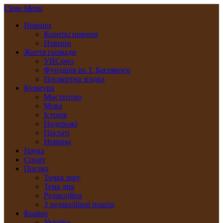
Close Menu
Новини
Короткі новини
Новини
Життя громади
УНСоюз
Фундація ім. І. Багряного
Посмертна згадка
Культура
Мистецтво
Мова
Історія
Подорожі
Постаті
Новини
Наука
Спорт
Погляд
Точка зору
Тема дня
Редакційна
З редакційної пошти
Країни
Україна