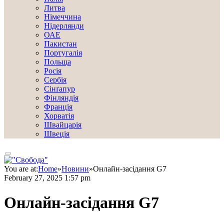
Литва
Німеччина
Нідерлянди
ОАЕ
Пакистан
Португалія
Польща
Росія
Сербія
Сінґапур
Фінляндія
Франція
Хорватія
Швайцарія
Швеція
You are at:
Home
»
Новини
»
Онлайн-засідання G7
February 27, 2025 1:57 pm
Онлайн-засідання G7