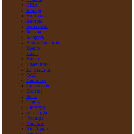
США
Канада
Австралія
Австрія
Арґентина
Бельгія
Білорусь
Великобританія
Ізраїль
Італія
Литва
Німеччина
Нідерлянди
ОАЕ
Пакистан
Португалія
Польща
Росія
Сербія
Сінґапур
Фінляндія
Франція
Хорватія
Швайцарія