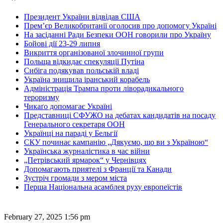
Президент України відвідав США
Прем’єр Великобританії оголосив про допомогу Україні
На засіданні Ради Безпеки ООН говорили про Україну
Бойові дії 23-29 липня
Викриття організованої злочинної групи
Польща відкидає спекуляції Путіна
Сибіга подякував польській владі
Україна знищила іранський корабель
Адміністрація Трампа проти ліворадикального
тероризму
Чикаґо допомагає Україні
Представниці СФУЖО на дебатах кандидатів на посаду
Генерального секретаря ООН
Українці на параді у Бельгії
СКУ починає кампанію „Дякуємо, що ви з Україною“
Українська журналістика в час війни
„Петрівський ярмарок“ у Чернівцях
Допомагають приятелі з Франції та Канади
Зустріч громади з мером міста
Перша Національна асамблея руху европеїстів
February 27, 2025 1:56 pm