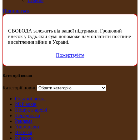
Швеція
Підпишіться
СВОБОДА залежить від вашої підтримки. Грошовий
внесок у будь-якій сумі допоможе нам оплатити постійне
висвітлення війни в Україні.
Пожертвуйте
Категорії новин
Категорії новин
Останні числа
PDF архів
Пошук в архіві
Передплата
Рекляма
Альманахи
Веселка
Книжки