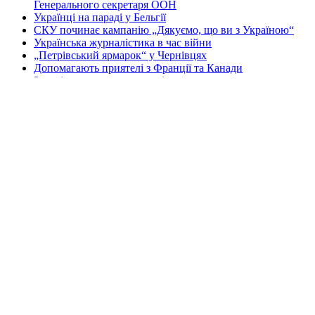
Генерального секретаря ООН
Українці на параді у Бельгії
СКУ починає кампанію „Дякуємо, що ви з Україною“
Українська журналістика в час війни
„Петрівський ярмарок“ у Чернівцях
Допомагають приятелі з Франції та Канади
Зустріч громади з мером міста
Перша Національна асамблея руху европеїстів
КОНТАКТИ
☎ (973) 292-9800 x 3040
Редактор
Адміністрація
Передплата
Рекляма
Вебмайстер
„СВОБОДА“ – ГАЗЕТА УКРАЇНСЬКОЇ
ГРОМАДИ В АМЕРИЦІ
„СВОБОДА“ заснована у 1893 році в США і є найстаршою у