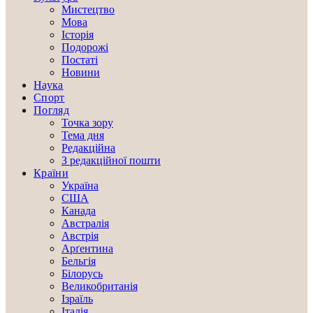
Мистецтво
Мова
Історія
Подорожі
Постаті
Новини
Наука
Спорт
Погляд
Точка зору
Тема дня
Редакційна
З редакційної пошти
Країни
Україна
США
Канада
Австралія
Австрія
Арґентина
Бельгія
Білорусь
Великобританія
Ізраїль
Італія