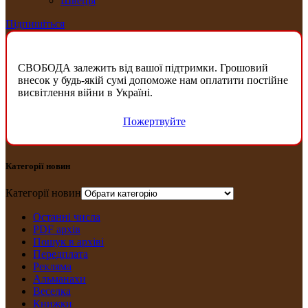
Швеція
Підпишіться
СВОБОДА залежить від вашої підтримки. Грошовий
внесок у будь-якій сумі допоможе нам оплатити постійне
висвітлення війни в Україні.
Пожертвуйте
Категорії новин
Категорії новин
Останні числа
PDF архів
Пошук в архіві
Передплата
Рекляма
Альманахи
Веселка
Книжки