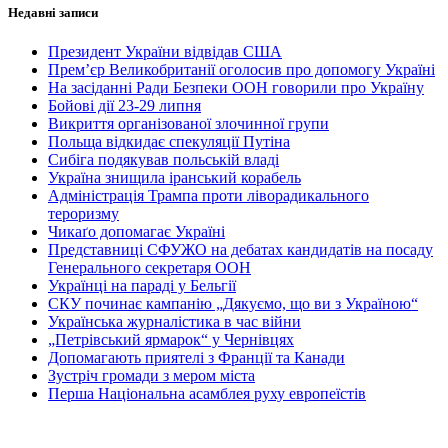
Недавні записи
Президент України відвідав США
Прем’єр Великобританії оголосив про допомогу Україні
На засіданні Ради Безпеки ООН говорили про Україну
Бойові дії 23-29 липня
Викриття організованої злочинної групи
Польща відкидає спекуляції Путіна
Сибіга подякував польській владі
Україна знищила іранський корабель
Адміністрація Трампа проти ліворадикального
тероризму
Чикаґо допомагає Україні
Представниці СФУЖО на дебатах кандидатів на посаду
Генерального секретаря ООН
Українці на параді у Бельгії
СКУ починає кампанію „Дякуємо, що ви з Україною“
Українська журналістика в час війни
„Петрівський ярмарок“ у Чернівцях
Допомагають приятелі з Франції та Канади
Зустріч громади з мером міста
Перша Національна асамблея руху европеїстів