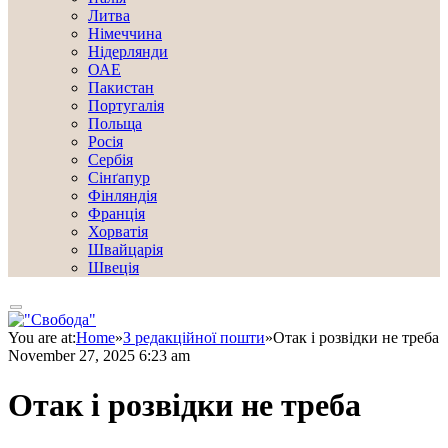
Литва
Німеччина
Нідерлянди
ОАЕ
Пакистан
Португалія
Польща
Росія
Сербія
Сінґапур
Фінляндія
Франція
Хорватія
Швайцарія
Швеція
You are at:
Home
»
З редакційної пошти
»
Отак і розвідки не треба
November 27, 2025 6:23 am
Отак і розвідки не треба