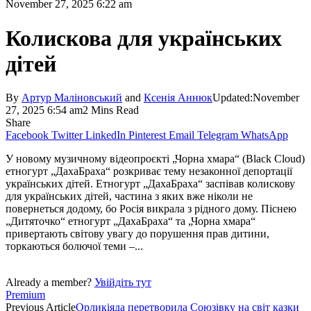
November 27, 2025 6:22 am
Колискова для українських
дітей
By
Артур Маліновський
and
Ксенія Аннюк
Updated:
November
27, 2025 6:54 am
2 Mins Read
Share
Facebook
Twitter
LinkedIn
Pinterest
Email
Telegram
WhatsApp
У новому музичному відеопроєкті „Чорна хмара“ (Black Cloud)
етногурт „ДахаБраха“ розкриває тему незаконної депортації
українських дітей. Етногурт „ДахаБраха“ заспівав колискову
для українських дітей, частина з яких вже ніколи не
повернеться додому, бо Росія викрала з рідного дому. Піснею
„Дитяточко“ етногурт „Даха­Браха“ та „Чорна хмара“
привертають світову увагу до порушення прав дитини,
торкаються болючої теми –...
Already a member?
Увійдіть тут
Premium
Previous Article
Орликіяда перетворила Союзівку на світ казки