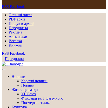
RSS
Facebook
Останні числа
PDF архів
Пошук в архіві
Передплата
Рекляма
Альманахи
Веселка
Книжки
RSS
Facebook
Передплата
Новини
Короткі новини
Новини
Життя громади
УНСоюз
Фундація ім. І. Багряного
Посмертна згадка
Культура