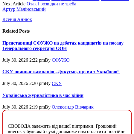
Next Article
Отак і розвідки не треба
Артур Маліновський
Ксенія Аннюк
Related
Posts
Представниці СФУЖО на дебатах кандидатів на посаду
Генерального секретаря ООН
July 30, 2026 2:22 pm
By
СФУЖО
СКУ починає кампанію „Дякуємо, що ви з Україною“
July 30, 2026 2:20 pm
By
СКУ
Українська журналістика в час війни
July 30, 2026 2:19 pm
By
Олександр Вівчарик
СВОБОДА залежить від вашої підтримки. Грошовий
внесок у будь-якій сумі допоможе нам оплатити постійне