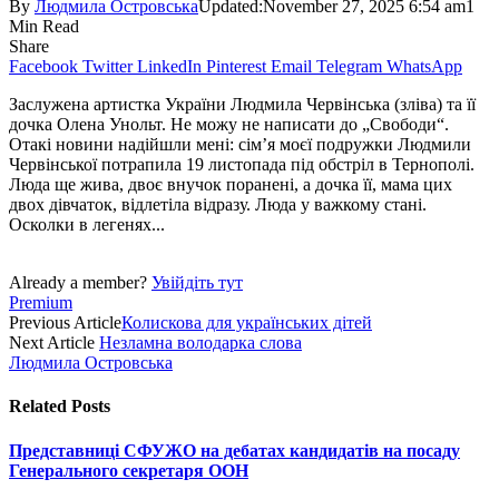
By
Людмила Островська
Updated:
November 27, 2025 6:54 am
1
Min Read
Share
Facebook
Twitter
LinkedIn
Pinterest
Email
Telegram
WhatsApp
Заслужена артистка України Люд­мила Червінська (зліва) та її
дочка Олена Унольт. Не можу не написати до „Свободи“.
Отакі новини надійшли мені: сім’я моєї подружки Людмили
Червінської потрапила 19 листопада під обстріл в Тернополі.
Люда ще жива, двоє внучок поранені, а дочка її, мама цих
двох дівчаток, відлетіла відразу. Люда у важкому стані.
Осколки в легенях...
Already a member?
Увійдіть тут
Premium
Previous Article
Колискова для українських дітей
Next Article
Незламна володарка слова
Людмила Островська
Related
Posts
Представниці СФУЖО на дебатах кандидатів на посаду
Генерального секретаря ООН