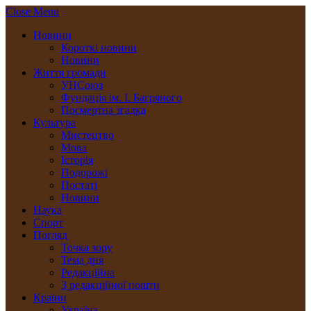
Close Menu
Новини
Короткі новини
Новини
Життя громади
УНСоюз
Фундація ім. І. Багряного
Посмертна згадка
Культура
Мистецтво
Мова
Історія
Подорожі
Постаті
Новини
Наука
Спорт
Погляд
Точка зору
Тема дня
Редакційна
З редакційної пошти
Країни
Україна