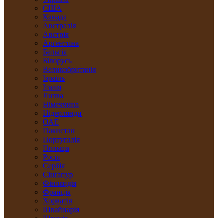
США
Канада
Австралія
Австрія
Арґентина
Бельгія
Білорусь
Великобританія
Ізраїль
Італія
Литва
Німеччина
Нідерлянди
ОАЕ
Пакистан
Португалія
Польща
Росія
Сербія
Сінґапур
Фінляндія
Франція
Хорватія
Швайцарія