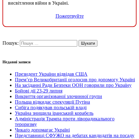
висвітлення війни в Україні.
Пожертвуйте
Пошук:
Недавні записи
Президент України відвідав США
Прем’єр Великобританії оголосив про допомогу Україні
На засіданні Ради Безпеки ООН говорили про Україну
Бойові дії 23-29 липня
Викриття організованої злочинної групи
Польща відкидає спекуляції Путіна
Сибіга подякував польській владі
Україна знищила іранський корабель
Адміністрація Трампа проти ліворадикального
тероризму
Чикаґо допомагає Україні
Представниці СФУЖО на дебатах кандидатів на посаду