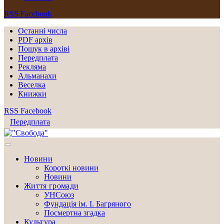
RSS
Facebook
Останні числа
PDF архів
Пошук в архіві
Передплата
Рекляма
Альманахи
Веселка
Книжки
RSS
Facebook
Передплата
Новини
Короткі новини
Новини
Життя громади
УНСоюз
Фундація ім. І. Багряного
Посмертна згадка
Культура