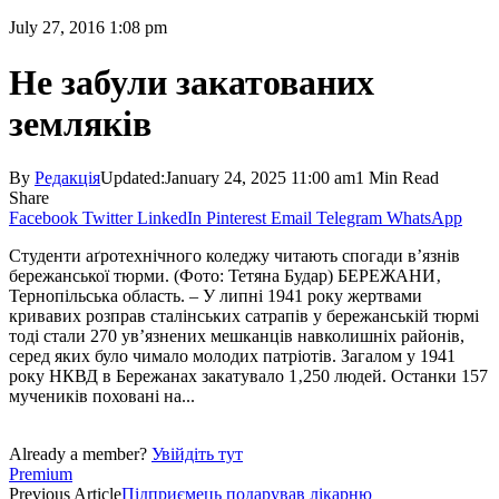
July 27, 2016 1:08 pm
Не забули закатованих
земляків
By
Редакція
Updated:
January 24, 2025 11:00 am
1 Min Read
Share
Facebook
Twitter
LinkedIn
Pinterest
Email
Telegram
WhatsApp
Студенти аґротехнічного коледжу читають спогади в’язнів
бережанської тюрми. (Фото: Тетяна Будар) БЕРЕЖАНИ‚
Тернопільська область. – У липні 1941 року жертвами
кривавих розправ сталінських сатрапів у бережанській тюрмі
тоді стали 270 ув’язнених мешканців навколишніх районів,
серед яких було чимало молодих патріотів. Загалом у 1941
року НКВД в Бережанах закатувало 1‚250 людей. Останки 157
мучеників поховані на...
Already a member?
Увійдіть тут
Premium
Previous Article
Підприємець подарував лікарню