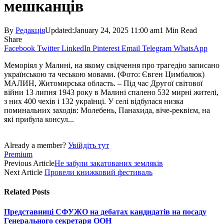
мешканців
By
Редакція
Updated:
January 24, 2025 11:00 am
1 Min Read
Share
Facebook
Twitter
LinkedIn
Pinterest
Email
Telegram
WhatsApp
Меморіял у Малині, на якому свідчення про трагедію записано
українською та чеською мовами. (Фото: Євген Цимбалюк)
МАЛИН, Житомирська область. – Під час Другої світової
війни 13 липня 1943 року в Малині спалено 532 мирні жителі,
з них 400 чехів і 132 українці. У селі відбулася низка
поминальних заходів: Молебень, Панахида, віче-реквієм, на
які прибула консул...
Already a member?
Увійдіть тут
Premium
Previous Article
Не забули закатованих земляків
Next Article
Провели книжковий фестиваль
Related
Posts
Представниці СФУЖО на дебатах кандидатів на посаду
Генерального секретаря ООН