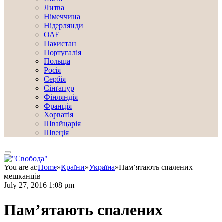
Литва
Німеччина
Нідерлянди
ОАЕ
Пакистан
Португалія
Польща
Росія
Сербія
Сінґапур
Фінляндія
Франція
Хорватія
Швайцарія
Швеція
You are at:
Home
»
Країни
»
Україна
»
Пам’ятають спалених
мешканців
July 27, 2016 1:08 pm
Пам’ятають спалених