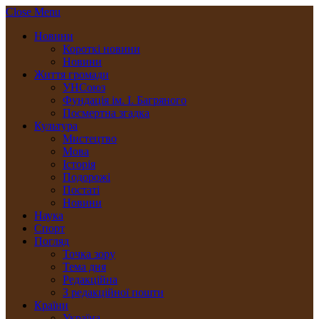
Close Menu
Новини
Короткі новини
Новини
Життя громади
УНСоюз
Фундація ім. І. Багряного
Посмертна згадка
Культура
Мистецтво
Мова
Історія
Подорожі
Постаті
Новини
Наука
Спорт
Погляд
Точка зору
Тема дня
Редакційна
З редакційної пошти
Країни
Україна