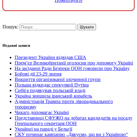
Пожертвуйте
Пошук:
Недавні записи
Президент України відвідав США
Прем’єр Великобританії оголосив про допомогу Україні
На засіданні Ради Безпеки ООН говорили про Україну
Бойові дії 23-29 липня
Викриття організованої злочинної групи
Польща відкидає спекуляції Путіна
Сибіга подякував польській владі
Україна знищила іранський корабель
Адміністрація Трампа проти ліворадикального
тероризму
Чикаґо допомагає Україні
Представниці СФУЖО на дебатах кандидатів на посаду
Генерального секретаря ООН
Українці на параді у Бельгії
СКУ починає кампанію „Дякуємо, що ви з Україною“