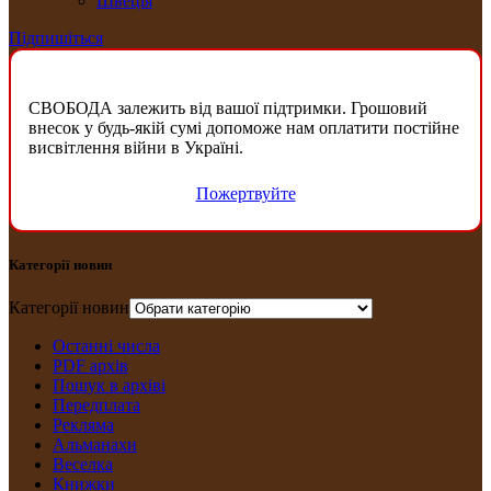
Швеція
Підпишіться
СВОБОДА залежить від вашої підтримки. Грошовий
внесок у будь-якій сумі допоможе нам оплатити постійне
висвітлення війни в Україні.
Пожертвуйте
Категорії новин
Категорії новин
Останні числа
PDF архів
Пошук в архіві
Передплата
Рекляма
Альманахи
Веселка
Книжки