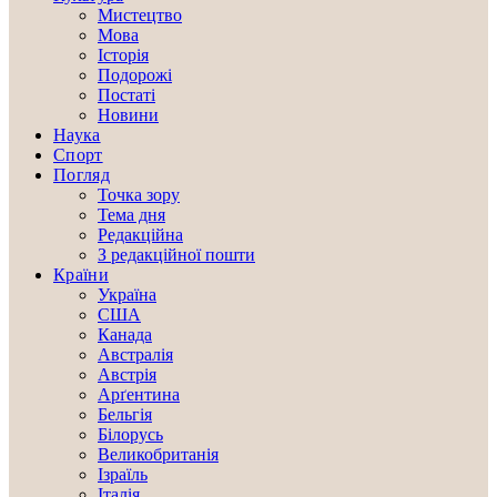
Мистецтво
Мова
Історія
Подорожі
Постаті
Новини
Наука
Спорт
Погляд
Точка зору
Тема дня
Редакційна
З редакційної пошти
Країни
Україна
США
Канада
Австралія
Австрія
Арґентина
Бельгія
Білорусь
Великобританія
Ізраїль
Італія