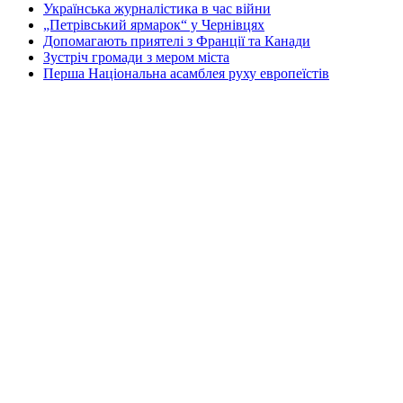
Українська журналістика в час війни
„Петрівський ярмарок“ у Чернівцях
Допомагають приятелі з Франції та Канади
Зустріч громади з мером міста
Перша Національна асамблея руху европеїстів
КОНТАКТИ
☎ (973) 292-9800 x 3040
Редактор
Адміністрація
Передплата
Рекляма
Вебмайстер
„СВОБОДА“ – ГАЗЕТА УКРАЇНСЬКОЇ
ГРОМАДИ В АМЕРИЦІ
„СВОБОДА“ заснована у 1893 році в США і є найстаршою у
світі україномовною газетою що видається безперервно. Від
1921 року до 1998 року була єдиним поза Україною щоденним
виданням. „Свобода“ – офіційний орган Українського