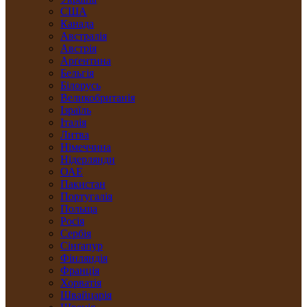
США
Канада
Австралія
Австрія
Арґентина
Бельгія
Білорусь
Великобританія
Ізраїль
Італія
Литва
Німеччина
Нідерлянди
ОАЕ
Пакистан
Португалія
Польща
Росія
Сербія
Сінґапур
Фінляндія
Франція
Хорватія
Швайцарія