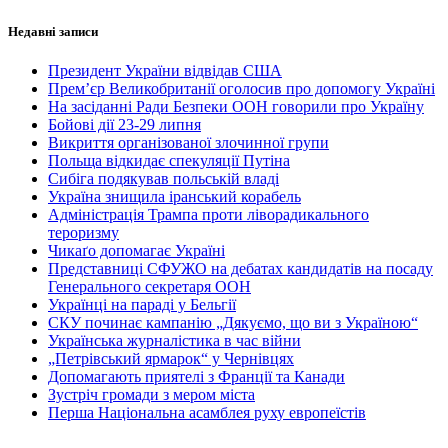
Недавні записи
Президент України відвідав США
Прем’єр Великобританії оголосив про допомогу Україні
На засіданні Ради Безпеки ООН говорили про Україну
Бойові дії 23-29 липня
Викриття організованої злочинної групи
Польща відкидає спекуляції Путіна
Сибіга подякував польській владі
Україна знищила іранський корабель
Адміністрація Трампа проти ліворадикального
тероризму
Чикаґо допомагає Україні
Представниці СФУЖО на дебатах кандидатів на посаду
Генерального секретаря ООН
Українці на параді у Бельгії
СКУ починає кампанію „Дякуємо, що ви з Україною“
Українська журналістика в час війни
„Петрівський ярмарок“ у Чернівцях
Допомагають приятелі з Франції та Канади
Зустріч громади з мером міста
Перша Національна асамблея руху европеїстів