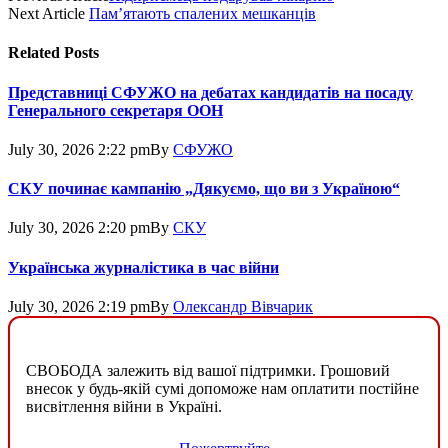
Next Article
Пам’ятають спалених мешканців
Related
Posts
Представниці СФУЖО на дебатах кандидатів на посаду
Генерального секретаря ООН
July 30, 2026 2:22 pm
By
СФУЖО
СКУ починає кампанію „Дякуємо, що ви з Україною“
July 30, 2026 2:20 pm
By
СКУ
Українська журналістика в час війни
July 30, 2026 2:19 pm
By
Олександр Вівчарик
СВОБОДА залежить від вашої підтримки. Грошовий
внесок у будь-якій сумі допоможе нам оплатити постійне
висвітлення війни в Україні.