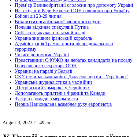
Прем’єр Великобританії оголосив про допомогу Україні
На засіданні Ради Безпеки ООН говорили про Україну
Бойові дії 23-29 липня
Викриття організованої злочинної групи
Польща відкидає спекуляції Путіна
Сибіга подякував польській владі
Україна знищила іранський корабель
Адміністрація Трампа проти ліворадикального
тероризму
Чикаґо допомагає Україні
Представниці СФУЖО на дебатах кандидатів на посаду
Генерального секретаря ООН
Українці на параді у Бельгії
СКУ починає кампанію „Дякуємо, що ви з Україною“
Українська журналістика в час війни
„Петрівський ярмарок“ у Чернівцях
Допомагають приятелі з Франції та Канади
Зустріч громади з мером міста
Перша Національна асамблея руху европеїстів
August 3, 2023 11:49 am