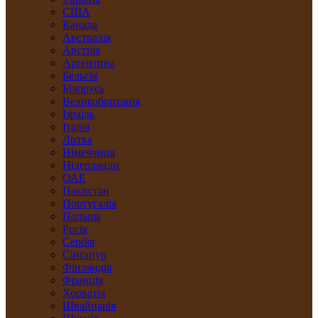
США
Канада
Австралія
Австрія
Арґентина
Бельгія
Білорусь
Великобританія
Ізраїль
Італія
Литва
Німеччина
Нідерлянди
ОАЕ
Пакистан
Португалія
Польща
Росія
Сербія
Сінґапур
Фінляндія
Франція
Хорватія
Швайцарія