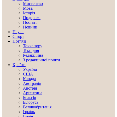
Мистецтво
Мова
Історія
Подорожі
Постаті
Новини
Наука
Спорт
Погляд
Точка зору
Тема дня
Редакційна
З редакційної пошти
Країни
Україна
США
Канада
Австралія
Австрія
Арґентина
Бельгія
Білорусь
Великобританія
Ізраїль
Італія