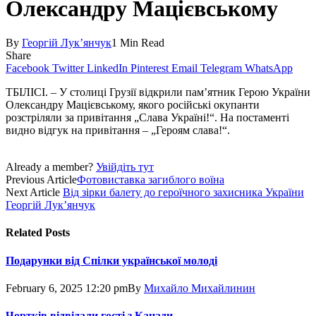
Олександру Мацієвському
By
Георгій Лук’янчук
1 Min Read
Share
Facebook
Twitter
LinkedIn
Pinterest
Email
Telegram
WhatsApp
ТБІЛІСІ. – У столиці Грузії відкрили пам’ятник Герою України
Олек­сандру Мацієвському, якого російські окупанти
розстріляли за привітання „Слава Україні!“. На постаменті
видно відгук на привітання – „Героям слава!“.
Already a member?
Увійдіть тут
Previous Article
Фотовиставка загиблого воїна
Next Article
Від зірки балету до героїчного захисника України
Георгій Лук’янчук
Related
Posts
Подарунки від Спілки української молоді
February 6, 2025 12:20 pm
By
Михайло Михайлинин
Чортків відвідали гості з Канади