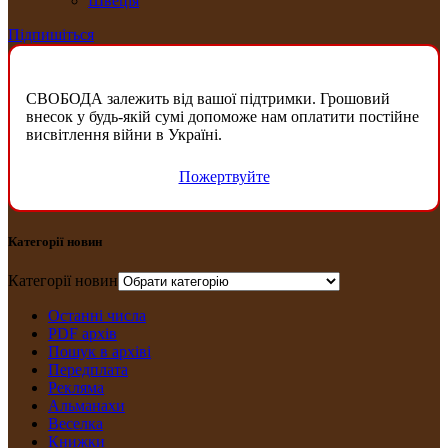
Швеція
Підпишіться
СВОБОДА залежить від вашої підтримки. Грошовий
внесок у будь-якій сумі допоможе нам оплатити постійне
висвітлення війни в Україні.
Пожертвуйте
Категорії новин
Категорії новин
Останні числа
PDF архів
Пошук в архіві
Передплата
Рекляма
Альманахи
Веселка
Книжки