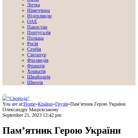
Литва
Німеччина
Нідерлянди
ОАЕ
Пакистан
Португалія
Польща
Росія
Сербія
Сінґапур
Фінляндія
Франція
Хорватія
Швайцарія
Швеція
You are at:
Home
»
Країни
»
Грузія
»
Пам’ятник Герою України
Олександру Мацієвському
September 21, 2023 12:42 pm
Пам’ятник Герою України