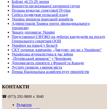
Бойові дії 23-29 липня
Викриття організованої злочинної групи
Польща відкидає спекуляції Путіна
Сибіга подякував польській владі
Україна знищила іранський корабель
Адміністрація Трампа проти ліворадикального
тероризму
Чикаґо допомагає Україні
Представниці СФУЖО на дебатах кандидатів на посаду
Генерального секретаря ООН
Українці на параді у Бельгії
СКУ починає кампанію „Дякуємо, що ви з Україною“
Українська журналістика в час війни
„Петрівський ярмарок“ у Чернівцях
Допомагають приятелі з Франції та Канади
Зустріч громади з мером міста
Перша Національна асамблея руху европеїстів
КОНТАКТИ
☎ (973) 292-9800 x 3040
Редактор