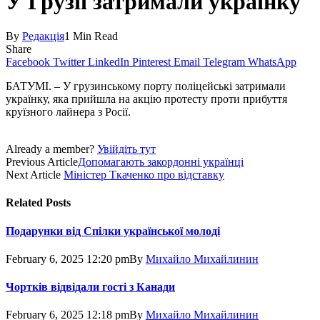
У Грузії затримали українку
By
Редакція
1 Min Read
Share
Facebook
Twitter
LinkedIn
Pinterest
Email
Telegram
WhatsApp
БАТУМІ. – У грузинському порту поліцейські затримали
українку, яка прийшла на акцію протесту проти прибуття
круїзного лайнера з Росії.
Already a member?
Увійдіть тут
Previous Article
Допомагають закордонні українці
Next Article
Міністер Ткаченко про відставку
Related
Posts
Подарунки від Спілки української молоді
February 6, 2025 12:20 pm
By
Михайло Михайлинин
Чортків відвідали гості з Канади
February 6, 2025 12:18 pm
By
Михайло Михайлинин