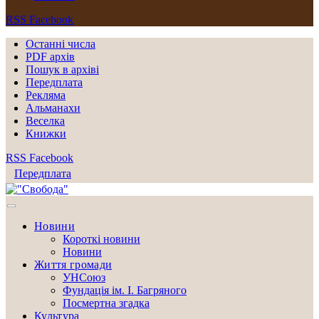
RSS
Facebook
Останні числа
PDF архів
Пошук в архіві
Передплата
Рекляма
Альманахи
Веселка
Книжки
RSS
Facebook
Передплата
Новини
Короткі новини
Новини
Життя громади
УНСоюз
Фундація ім. І. Багряного
Посмертна згадка
Культура