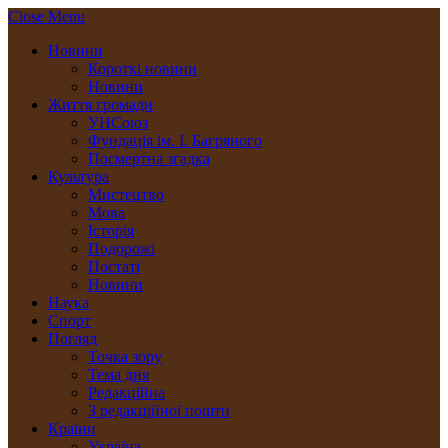
Close Menu
Новини
Короткі новини
Новини
Життя громади
УНСоюз
Фундація ім. І. Багряного
Посмертна згадка
Культура
Мистецтво
Мова
Історія
Подорожі
Постаті
Новини
Наука
Спорт
Погляд
Точка зору
Тема дня
Редакційна
З редакційної пошти
Країни
Україна