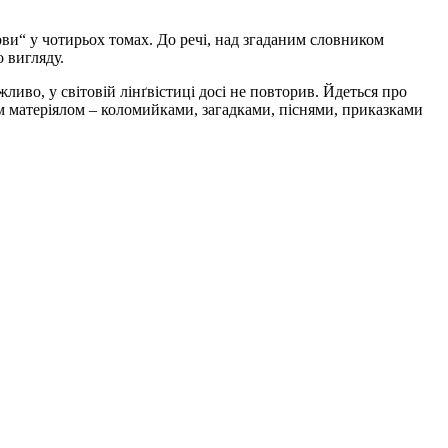
ови“ у чотирьох томах. До речі, над згаданим словником
о вигляду.
жливо, у світовій лінґвістиці досі не повторив. Йдеться про
им матеріялом – коломийками, загад­ками, піснями, приказками