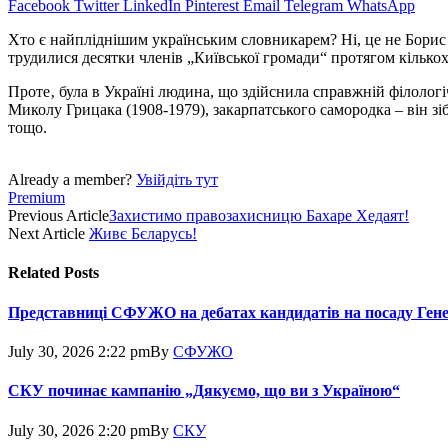
Facebook
Twitter
LinkedIn
Pinterest
Email
Telegram
WhatsApp
Хто є найпліднішим українським словникарем? Ні, це не Борис 
трудилися десятки членів „Київської громади“ протягом кількох
Проте‚ була в Україні людина, що здійснила справжній філологічн
Миколу Грицака (1908-1979), закарпатського самородка – він зі
тощо.
Already a member?
Увійдіть тут
Premium
Previous Article
Захистимо правозахисницю Бахаре Хедаят!
Next Article
Живє Бєларусь!
Related
Posts
Представниці СФУЖО на дебатах кандидатів на посаду Ген
July 30, 2026 2:22 pm
By
СФУЖО
СКУ починає кампанію „Дякуємо, що ви з Україною“
July 30, 2026 2:20 pm
By
СКУ