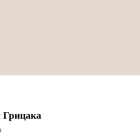
 Грицака
d