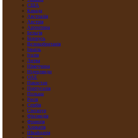
США
Канада
Австралія
Австрія
Арґентина
Бельгія
Білорусь
Великобританія
Ізраїль
Італія
Литва
Німеччина
Нідерлянди
ОАЕ
Пакистан
Португалія
Польща
Росія
Сербія
Сінґапур
Фінляндія
Франція
Хорватія
Швайцарія