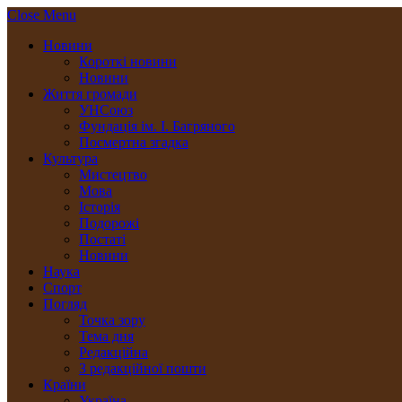
Close Menu
Новини
Короткі новини
Новини
Життя громади
УНСоюз
Фундація ім. І. Багряного
Посмертна згадка
Культура
Мистецтво
Мова
Історія
Подорожі
Постаті
Новини
Наука
Спорт
Погляд
Точка зору
Тема дня
Редакційна
З редакційної пошти
Країни
Україна