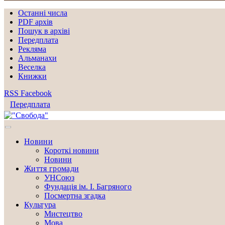
Останні числа
PDF архів
Пошук в архіві
Передплата
Рекляма
Альманахи
Веселка
Книжки
RSS
Facebook
Передплата
Новини
Короткі новини
Новини
Життя громади
УНСоюз
Фундація ім. І. Багряного
Посмертна згадка
Культура
Мистецтво
Мова