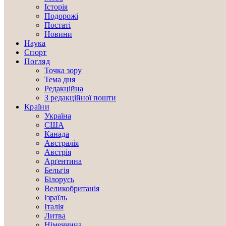
Історія
Подорожі
Постаті
Новини
Наука
Спорт
Погляд
Точка зору
Тема дня
Редакційна
З редакційної пошти
Країни
Україна
США
Канада
Австралія
Австрія
Арґентина
Бельгія
Білорусь
Великобританія
Ізраїль
Італія
Литва
Німеччина