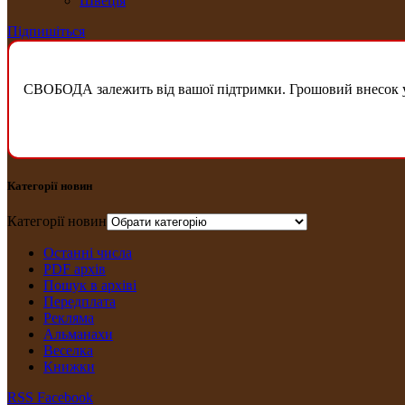
Швеція
Підпишіться
СВОБОДА залежить від вашої підтримки. Грошовий внесок у б
Категорії новин
Категорії новин
Останні числа
PDF архів
Пошук в архіві
Передплата
Рекляма
Альманахи
Веселка
Книжки
RSS
Facebook