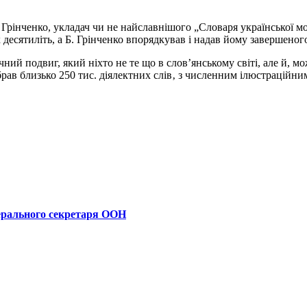
Грін­ченко, укладач чи не найславнішого „Словаря української м
 десятиліть, а Б. Грінченко впорядкував і надав йому завершеног
ий подвиг, який ніхто не те що в слов’ян­ському світі, але й, мо
брав близько 250 тис. діялектних слів‚ з численним ілюстраційн
ерального секретаря ООН