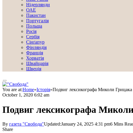
Нідерлянди
ОАЕ
Пакистан
Португалія
Польща
Росія
Сербія
Сінґапур
Фінляндія
Франція
Хорватія
Швайцарія
Швеція
You are at:
Home
»
Історія
»
Подвиг лексикографа Миколи Грицака
October 1, 2020 6:02 am
Подвиг лексикографа Миколи
By
газета "Свобода"
Updated:
January 24, 2025 4:31 pm
6 Mins Rea
Share