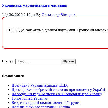
Українська журналістика в час війни
July 30, 2026 2:19 pm
By
Олександр Вівчарик
СВОБОДА залежить від вашої підтримки. Грошовий внесок у б
Пошук:
Недавні записи
Президент України відвідав США
Прем’єр Великобританії оголосив про допомогу Україні
На засіданні Ради Безпеки ООН говорили про Україну
Бойові дії 23-29 липня
Викриття організованої злочинної групи
Польща відкидає спекуляції Путіна