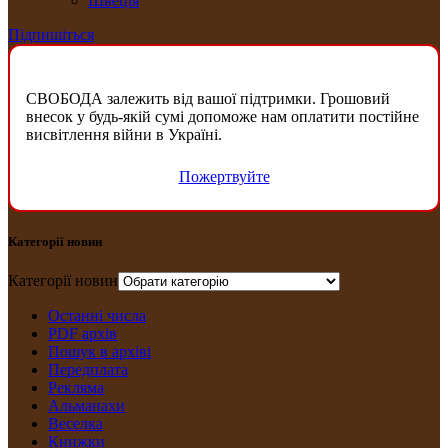
Швеція
Підпишіться
СВОБОДА залежить від вашої підтримки. Грошовий
внесок у будь-якій сумі допоможе нам оплатити постійне
висвітлення війни в Україні.
Пожертвуйте
Категорії новин
Категорії новин
Останні числа
PDF архів
Пошук в архіві
Передплата
Рекляма
Альманахи
Веселка
Книжки