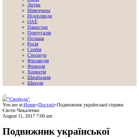
Литва
Німеччина
Нідерлянди
ОАЕ
Пакистан
Португалія
Польща
Росія
Сербія
Сінґапур
Фінляндія
Франція
Хорватія
Швайцарія
Швеція
You are at:
Home
»
Постаті
»
Подвижник української справи
Євген Чикаленко
August 11, 2017 7:00 am
Подвижник української