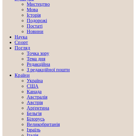
Мистецтво
Мова
Історія
Подорожі
Постаті
Новини
Наука
Спорт
Погляд
Точка зору
Тема дня
Редакційна
З редакційної пошти
Країни
Україна
США
Канада
Австралія
Австрія
Арґентина
Бельгія
Білорусь
Великобританія
Ізраїль
Італія