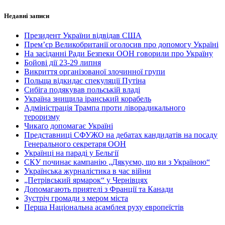
Недавні записи
Президент України відвідав США
Прем’єр Великобританії оголосив про допомогу Україні
На засіданні Ради Безпеки ООН говорили про Україну
Бойові дії 23-29 липня
Викриття організованої злочинної групи
Польща відкидає спекуляції Путіна
Сибіга подякував польській владі
Україна знищила іранський корабель
Адміністрація Трампа проти ліворадикального
тероризму
Чикаґо допомагає Україні
Представниці СФУЖО на дебатах кандидатів на посаду
Генерального секретаря ООН
Українці на параді у Бельгії
СКУ починає кампанію „Дякуємо, що ви з Україною“
Українська журналістика в час війни
„Петрівський ярмарок“ у Чернівцях
Допомагають приятелі з Франції та Канади
Зустріч громади з мером міста
Перша Національна асамблея руху европеїстів