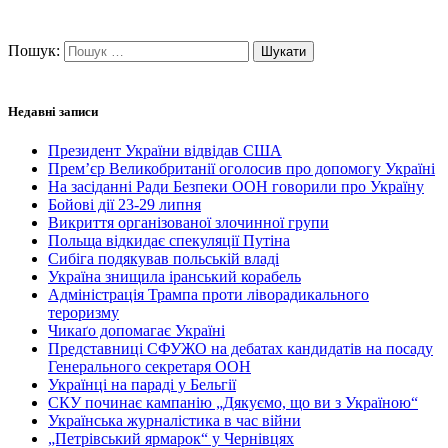
Пошук:
Недавні записи
Президент України відвідав США
Прем’єр Великобританії оголосив про допомогу Україні
На засіданні Ради Безпеки ООН говорили про Україну
Бойові дії 23-29 липня
Викриття організованої злочинної групи
Польща відкидає спекуляції Путіна
Сибіга подякував польській владі
Україна знищила іранський корабель
Адміністрація Трампа проти ліворадикального
тероризму
Чикаґо допомагає Україні
Представниці СФУЖО на дебатах кандидатів на посаду
Генерального секретаря ООН
Українці на параді у Бельгії
СКУ починає кампанію „Дякуємо, що ви з Україною“
Українська журналістика в час війни
„Петрівський ярмарок“ у Чернівцях