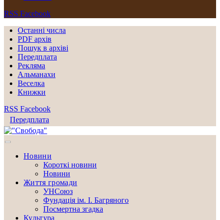
RSS
Facebook
Останні числа
PDF архів
Пошук в архіві
Передплата
Рекляма
Альманахи
Веселка
Книжки
RSS
Facebook
Передплата
Новини
Короткі новини
Новини
Життя громади
УНСоюз
Фундація ім. І. Багряного
Посмертна згадка
Культура