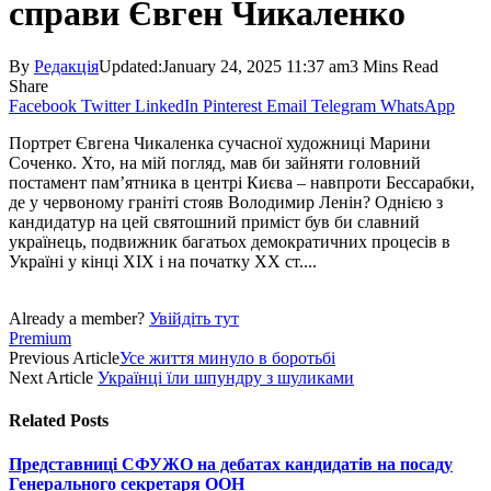
справи Євген Чикаленко
By
Редакція
Updated:
January 24, 2025 11:37 am
3 Mins Read
Share
Facebook
Twitter
LinkedIn
Pinterest
Email
Telegram
WhatsApp
Портрет Євгена Чикаленка сучасної художниці Марини
Соченко. Хто, на мій погляд, мав би зайняти головний
постамент пам’ятника в центрі Києва – навпроти Бессарабки,
де у червоному граніті стояв Володимир Ленін? Однією з
кандидатур на цей святошний приміст був би славний
українець, подвижник багатьох демократичних процесів в
Україні у кінці ХІХ і на початку ХХ ст....
Already a member?
Увійдіть тут
Premium
Previous Article
Усе життя минуло в боротьбі
Next Article
Українці їли шпундру з шуликами
Related
Posts
Представниці СФУЖО на дебатах кандидатів на посаду
Генерального секретаря ООН