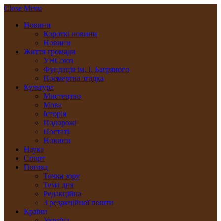
Close Menu
Новини
Короткі новини
Новини
Життя громади
УНСоюз
Фундація ім. І. Багряного
Посмертна згадка
Культура
Мистецтво
Мова
Історія
Подорожі
Постаті
Новини
Наука
Спорт
Погляд
Точка зору
Тема дня
Редакційна
З редакційної пошти
Країни
Україна