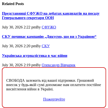
Related
Posts
Представниці СФУЖО на дебатах кандидатів на посаду
Генерального секретаря ООН
July 30, 2026 2:22 pm
By
СФУЖО
СКУ починає кампанію „Дякуємо, що ви з Україною“
July 30, 2026 2:20 pm
By
СКУ
Українська журналістика в час війни
July 30, 2026 2:19 pm
By
Олександр Вівчарик
СВОБОДА залежить від вашої підтримки. Грошовий
внесок у будь-якій сумі допоможе нам оплатити постійне
висвітлення війни в Україні.
Пожертвуйте