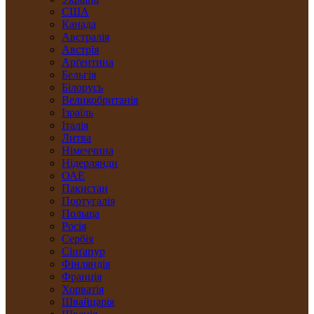
США
Канада
Австралія
Австрія
Арґентина
Бельгія
Білорусь
Великобританія
Ізраїль
Італія
Литва
Німеччина
Нідерлянди
ОАЕ
Пакистан
Португалія
Польща
Росія
Сербія
Сінґапур
Фінляндія
Франція
Хорватія
Швайцарія