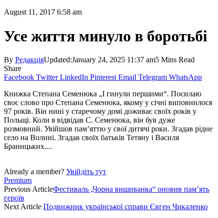
August 11, 2017 6:58 am
Усе життя минуло в боротьбі
By
Редакція
Updated:
January 24, 2025 11:37 am
5 Mins Read
Share
Facebook
Twitter
LinkedIn
Pinterest
Email
Telegram
WhatsApp
Книжка Степана Семенюка „І гинули першими“. Посилаю
своє слово про Степана Семенюка, якому у січні виповнилося
97 років. Він нині у старечому домі доживає своїх років у
Польщі. Коли я відвідав С. Семенюка, він був дуже
розмовний. Увійшов пам’яттю у свої дитячі роки. Згадав рідне
село на Волині. Згадав своїх батьків Тетяну і Василя
Браницьких....
Already a member?
Увійдіть тут
Premium
Previous Article
Фестиваль „Чорна вишиванка“ оновив пам’ять
героїв
Next Article
Подвижник української справи Євген Чикаленко