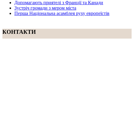
Допомагають приятелі з Франції та Канади
Зустріч громади з мером міста
Перша Національна асамблея руху европеїстів
КОНТАКТИ
☎ (973) 292-9800 x 3040
Редактор
Адміністрація
Передплата
Рекляма
Вебмайстер
„СВОБОДА“ – ГАЗЕТА УКРАЇНСЬКОЇ
ГРОМАДИ В АМЕРИЦІ
„СВОБОДА“ заснована у 1893 році в США і є найстаршою у
світі україномовною газетою що видається безперервно. Від
1921 року до 1998 року була єдиним поза Україною щоденним
виданням. „Свобода“ – офіційний орган Українського
Народного Союзу. Редакція традиційно дотримується
Харківського правопису. Електронний архів „Свободи“ – це